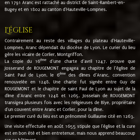
en 1791 Aranc est rattaché au district de Saint-Rambert-en-
Bugey et en 1802 au canton d'Hauteville-Lompnes.
L'église
Contrairement au reste des villages du plateau d'Hauteville-
Lompnes, Aranc dépendait du diocèse de Lyon. Le curier du lieu
gère les vicaire de Corlier, Montgriffon.
ème
La copie du 16
d’une charte d’avril 1247, prouve que
Josserand de ROUGEMONT engagea au chapitre de l’église de
ème
Saint Paul de Lyon, le 6
des dîmes d’Aranc, convention
renouvelée en 1248. Une charte fut signée entre Guy de
ROUGEMONT et le chapitre de saint Paul de Lyon au sujet de la
dîme d’Aranc entre 1248 et 1265. Josselain de ROUGEMONT
transigea plusieurs fois avec les religieuses de Blye, propriétaire
d'un couvent entre Aranc et Corlier, pour la dîme.
Le premier curé du lieu est un prénommé Guillaume cité en 1263.
Une visite effectuée en août 1655 stipule que l'église et la cure
est en bon été et bien entretenue, mais nous apprend beaucoup