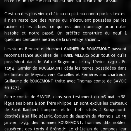
En cette fin 18
le château est bien sur la carte de CASSINI.
C'est un des plus vieux château du plateau connu par les textes.
Il n'en reste que des ruines qui s'écroulent poussées par les
racines et les arbres, ce qui est bien dommage pour notre
histoire et notre passé. On préfère construire du neuf à
quelques centaines mètres de là un village ancien...
Les sieurs Bernard et Humbert GARNIER de ROUGEMONT passent
reconnaissance aux sires de THOIRE-VILLARS pour tout ce qu'ils
1
possèdent dans le Val de Rogemont le 05 février 1230
. En
1254, Garnier de ROUGEMONT céda les terres possédées dans
les limites de Meyriat, vers Corcelles et Ferrières aux chartreux.
Guillaume de ROUGEMONT traite avec Thomas comte de SAVOIE
en 1273.
Pierre comte de SAVOIE, dans son testament du 06 mai 1268,
légua ses biens à son frère Philippe. En sont exclus les châteaux
de Saint Rambert, Lompnes et les fiefs situés à Rougemont,
destinés à sa fille Béatrix, épouse du dauphin du Viennois. Le 15
janvier 1293, des nommés ROUGEMONT, hommes dits nobles,
2
causèrent des tords à Brénod
. Le châtelain de Lompnes leur