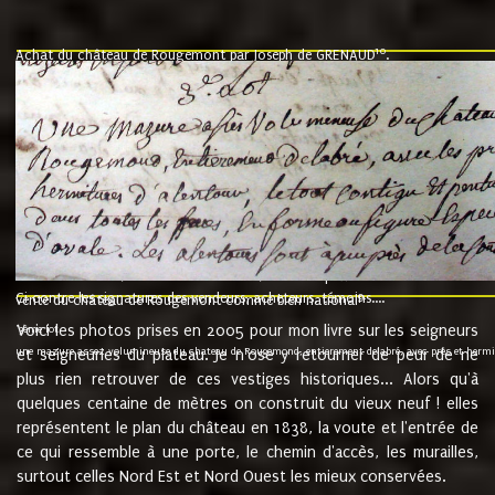
10
Achat du château de Rougemont par Joseph de GRENAUD
.
"l'an mil six cent soixante treze le ving neuvième jour du mois de novemb
nommé fut présent Messire Claude Guillaume de Moyriat chevalier baron de 
vend, purement simplement et irrevocablement a monseigneur monsieur Jose
et chavannes conseiller du roy au parlement de Bourgogne, present et accept
que le dit seigneur Baron de la Vellière a sur ses hommes, indivisables et fi
de la Velliere tout ainsi et comme le dit seigneur Baron et ses hauteurs e
présent......"
suivent les rentes, donation des terriers, etc... au prix de 880 livre louis d'or
Ci contre les signatures des vendeurs, acheteurs, témoins....
9.
vente du château de Rougemont comme bien national
Voici les photos prises en 2005 pour mon livre sur les seigneurs
"3ème lot
une mazure assez volumineuse du chateau de Rougemond, entierement delabré, avec près et hermitur
et seigneuries du plateau. Je n'ose y retourner de peur de ne
plus rien retrouver de ces vestiges historiques... Alors qu'à
quelques centaine de mètres on construit du vieux neuf ! elles
représentent le plan du château en 1838, la voute et l'entrée de
ce qui ressemble à une porte, le chemin d'accès, les murailles,
surtout celles Nord Est et Nord Ouest les mieux conservées.