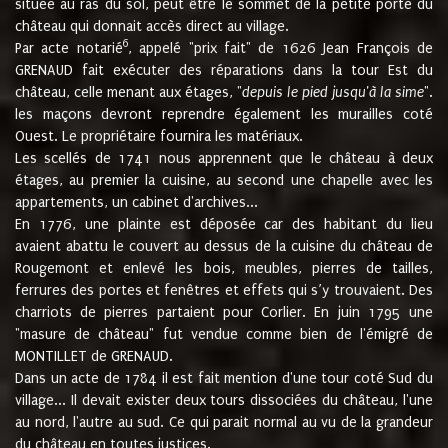
située au ras du sol, peut être le sommet de la petite porte du
château qui donnait accès direct au village.
6
Par acte notarié
, appelé "prix fait" de 1626 Jean François de
GRENAUD fait exécuter des réparations dans la tour Est du
château, celle menant aux étages, "
depuis le pied jusqu'à la sime
".
les maçons devront reprendre également les murailles coté
Ouest. Le propriétaire fournira les matériaux.
Les scellés de 1741 nous apprennent que le château à deux
étages, au premier la cuisine, au second une chapelle avec les
appartements, un cabinet d'archives...
En 1776, une plainte est déposée car des habitant du lieu
avaient abattu le couvert au dessus de la cuisine du château de
Rougemont et enlevé les bois, meubles, pierres de tailles,
ferrures des portes et fenêtres et effets qui s’y trouvaient. Des
charriots de pierres partaient pour Corlier. En juin 1795 une
"masure de château" fut vendue comme bien de l'émigré de
MONTILLET de GRENAUD.
Dans un acte de 1784 il est fait mention d'une tour coté Sud du
village... Il devait exister deux tours dissociées du château, l'une
au nord, l'autre au sud. Ce qui parait normal au vu de la grandeur
du château en toutes justices.