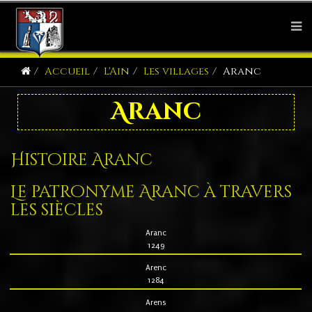
Accueil
L'Ain
Les villages
Aranc
Aranc
Histoire Aranc
Le patronyme Aranc à travers
les siècles
Aranc
1249
Arenc
1284
Arens