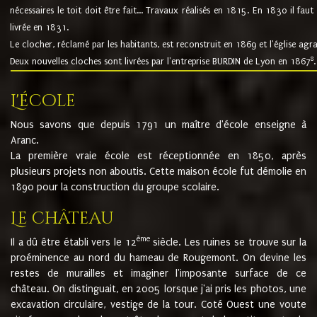
nécessaires le toit doit être fait... Travaux réalisés en 1815. En 1830 il faut
livrée en 1831.
Le clocher, réclamé par les habitants, est reconstruit en 1869 et l'église agr
8
Deux nouvelles cloches sont livrées par l'entreprise BURDIN de Lyon en 1867
.
L'école
Nous savons que depuis 1791 un maître d'école enseigne à
Aranc.
La première vraie école est réceptionnée en 1850, après
plusieurs projets non aboutis. Cette maison école fut démolie en
1890 pour la construction du groupe scolaire.
Le château
ème
Il a dû être établi vers le 12
siècle. Les ruines se trouve sur la
proéminence au nord du hameau de Rougemont. On devine les
restes de murailles et imaginer l'imposante surface de ce
château. On distinguait, en 2005 lorsque j'ai pris les photos, une
excavation circulaire, vestige de la tour. Coté Ouest une voute