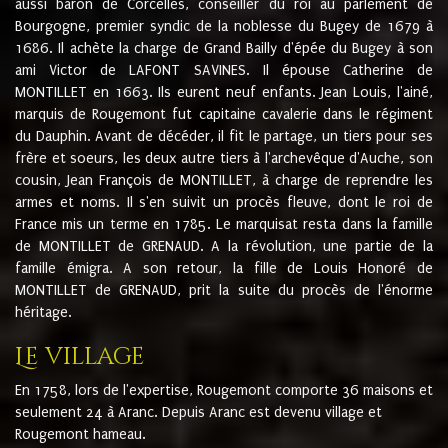
aussi baron de Corcelles, conseiller du roi au parlement de
Bourgogne, premier syndic de la noblesse du Bugey de 1679 à
1686. Il achète la charge de Grand Bailly d'épée du Bugey à son
ami Victor de LAFONT SAVINES. Il épouse Catherine de
MONTILLET en 1663. Ils eurent neuf enfants. Jean Louis, l'ainé,
marquis de Rougemont fut capitaine cavalerie dans le régiment
du Dauphin. Avant de décéder, il fit le partage, un tiers pour ses
frère et soeurs, les deux autre tiers à l'archevêque d'Auche, son
cousin, Jean François de MONTILLET, à charge de reprendre les
armes et noms. Il s'en suivit un procès fleuve, dont le roi de
France mis un terme en 1785. Le marquisat resta dans la famille
de MONTILLET de GRENAUD. A la révolution, une partie de la
famille émigra. A son retour, la fille de Louis Honoré de
MONTILLET de GRENAUD, prit la suite du procès de l'énorme
héritage.
Le village
En 1758, lors de l'expertise, Rougemont comporte 36 maisons et
seulement 24 à Aranc. Depuis Aranc est devenu village et
Rougemont hameau.