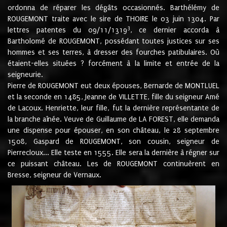
ordonna de réparer les dégâts occasionnés. Barthélémy de
ROUGEMONT traite avec le sire de THOIRE le 03 juin 1304. Par
3
lettres patentes du 09/11/1319
, ce dernier accorda à
Bartholomé de ROUGEMONT, possédant toutes justices sur ses
hommes et ses terres, à dresser des fourches patibulaires. Où
étaient-elles situées ? forcément à la limite et entrée de la
seigneurie.
Pierre de ROUGEMONT eut deux épouses, Bernarde de MONTLUEL
et la seconde en 1485, Jeanne de VILLETTE, fille du seigneur Amé
de Lacoux. Henriette, leur fille, fut la dernière représentante de
la branche aînée. Veuve de Guillaume de LA FOREST, elle demanda
une dispense pour épouser, en son château, le 28 septembre
1508, Gaspard de ROUGEMONT, son cousin, seigneur de
Pierrecloux... Elle teste en 1555. Elle sera la dernière à régner sur
ce puissant château. Les de ROUGEMONT continuèrent en
Bresse, seigneur de Vernaux.