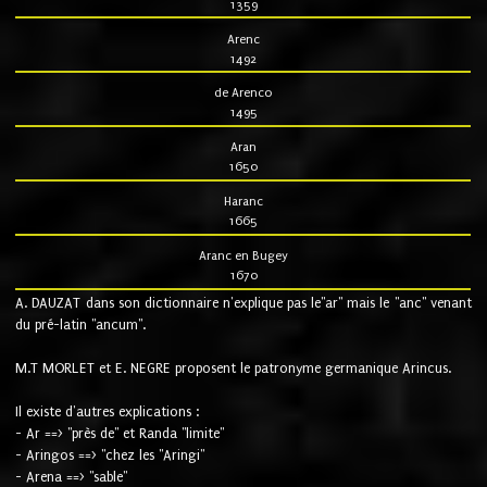
1359
Arenc
1492
de Arenco
1495
Aran
1650
Haranc
1665
Aranc en Bugey
1670
A. DAUZAT dans son dictionnaire n'explique pas le"ar" mais le "anc" venant
du pré-latin "ancum".
M.T MORLET et E. NEGRE proposent le patronyme germanique Arincus.
Il existe d'autres explications :
- Ar ==> "près de" et Randa "limite"
- Aringos ==> "chez les "Aringi"
- Arena ==> "sable"