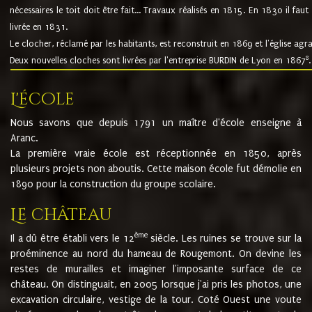
nécessaires le toit doit être fait... Travaux réalisés en 1815. En 1830 il faut
livrée en 1831.
Le clocher, réclamé par les habitants, est reconstruit en 1869 et l'église agr
8
Deux nouvelles cloches sont livrées par l'entreprise BURDIN de Lyon en 1867
.
L'école
Nous savons que depuis 1791 un maître d'école enseigne à
Aranc.
La première vraie école est réceptionnée en 1850, après
plusieurs projets non aboutis. Cette maison école fut démolie en
1890 pour la construction du groupe scolaire.
Le château
ème
Il a dû être établi vers le 12
siècle. Les ruines se trouve sur la
proéminence au nord du hameau de Rougemont. On devine les
restes de murailles et imaginer l'imposante surface de ce
château. On distinguait, en 2005 lorsque j'ai pris les photos, une
excavation circulaire, vestige de la tour. Coté Ouest une voute