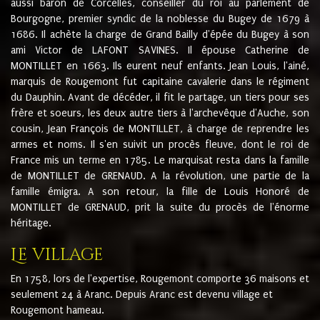
aussi baron de Corcelles, conseiller du roi au parlement de
Bourgogne, premier syndic de la noblesse du Bugey de 1679 à
1686. Il achète la charge de Grand Bailly d'épée du Bugey à son
ami Victor de LAFONT SAVINES. Il épouse Catherine de
MONTILLET en 1663. Ils eurent neuf enfants. Jean Louis, l'ainé,
marquis de Rougemont fut capitaine cavalerie dans le régiment
du Dauphin. Avant de décéder, il fit le partage, un tiers pour ses
frère et soeurs, les deux autre tiers à l'archevêque d'Auche, son
cousin, Jean François de MONTILLET, à charge de reprendre les
armes et noms. Il s'en suivit un procès fleuve, dont le roi de
France mis un terme en 1785. Le marquisat resta dans la famille
de MONTILLET de GRENAUD. A la révolution, une partie de la
famille émigra. A son retour, la fille de Louis Honoré de
MONTILLET de GRENAUD, prit la suite du procès de l'énorme
héritage.
Le village
En 1758, lors de l'expertise, Rougemont comporte 36 maisons et
seulement 24 à Aranc. Depuis Aranc est devenu village et
Rougemont hameau.