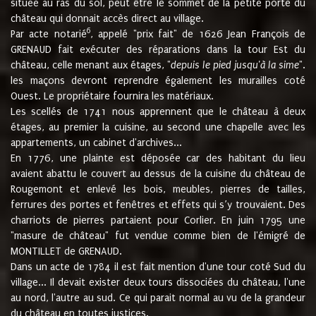
située au ras du sol, peut être le sommet de la petite porte du
château qui donnait accès direct au village.
6
Par acte notarié
, appelé "prix fait" de 1626 Jean François de
GRENAUD fait exécuter des réparations dans la tour Est du
château, celle menant aux étages, "
depuis le pied jusqu'à la sime
".
les maçons devront reprendre également les murailles coté
Ouest. Le propriétaire fournira les matériaux.
Les scellés de 1741 nous apprennent que le château à deux
étages, au premier la cuisine, au second une chapelle avec les
appartements, un cabinet d'archives...
En 1776, une plainte est déposée car des habitant du lieu
avaient abattu le couvert au dessus de la cuisine du château de
Rougemont et enlevé les bois, meubles, pierres de tailles,
ferrures des portes et fenêtres et effets qui s’y trouvaient. Des
charriots de pierres partaient pour Corlier. En juin 1795 une
"masure de château" fut vendue comme bien de l'émigré de
MONTILLET de GRENAUD.
Dans un acte de 1784 il est fait mention d'une tour coté Sud du
village... Il devait exister deux tours dissociées du château, l'une
au nord, l'autre au sud. Ce qui parait normal au vu de la grandeur
du château en toutes justices.