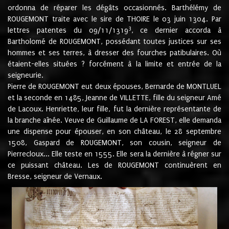
ordonna de réparer les dégâts occasionnés. Barthélémy de
ROUGEMONT traite avec le sire de THOIRE le 03 juin 1304. Par
3
lettres patentes du 09/11/1319
, ce dernier accorda à
Bartholomé de ROUGEMONT, possédant toutes justices sur ses
hommes et ses terres, à dresser des fourches patibulaires. Où
étaient-elles situées ? forcément à la limite et entrée de la
seigneurie.
Pierre de ROUGEMONT eut deux épouses, Bernarde de MONTLUEL
et la seconde en 1485, Jeanne de VILLETTE, fille du seigneur Amé
de Lacoux. Henriette, leur fille, fut la dernière représentante de
la branche aînée. Veuve de Guillaume de LA FOREST, elle demanda
une dispense pour épouser, en son château, le 28 septembre
1508, Gaspard de ROUGEMONT, son cousin, seigneur de
Pierrecloux... Elle teste en 1555. Elle sera la dernière à régner sur
ce puissant château. Les de ROUGEMONT continuèrent en
Bresse, seigneur de Vernaux.