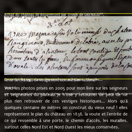
10
Achat du château de Rougemont par Joseph de GRENAUD
.
"l'an mil six cent soixante treze le ving neuvième jour du mois de novemb
nommé fut présent Messire Claude Guillaume de Moyriat chevalier baron de 
vend, purement simplement et irrevocablement a monseigneur monsieur Jose
et chavannes conseiller du roy au parlement de Bourgogne, present et accept
que le dit seigneur Baron de la Vellière a sur ses hommes, indivisables et fi
de la Velliere tout ainsi et comme le dit seigneur Baron et ses hauteurs e
présent......"
suivent les rentes, donation des terriers, etc... au prix de 880 livre louis d'or
Ci contre les signatures des vendeurs, acheteurs, témoins....
9.
vente du château de Rougemont comme bien national
Voici les photos prises en 2005 pour mon livre sur les seigneurs
"3ème lot
une mazure assez volumineuse du chateau de Rougemond, entierement delabré, avec près et hermitur
et seigneuries du plateau. Je n'ose y retourner de peur de ne
plus rien retrouver de ces vestiges historiques... Alors qu'à
quelques centaine de mètres on construit du vieux neuf ! elles
représentent le plan du château en 1838, la voute et l'entrée de
ce qui ressemble à une porte, le chemin d'accès, les murailles,
surtout celles Nord Est et Nord Ouest les mieux conservées.