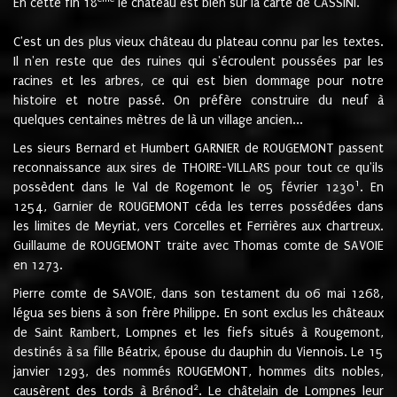
En cette fin 18
le château est bien sur la carte de CASSINI.
C'est un des plus vieux château du plateau connu par les textes.
Il n'en reste que des ruines qui s'écroulent poussées par les
racines et les arbres, ce qui est bien dommage pour notre
histoire et notre passé. On préfère construire du neuf à
quelques centaines mètres de là un village ancien...
Les sieurs Bernard et Humbert GARNIER de ROUGEMONT passent
reconnaissance aux sires de THOIRE-VILLARS pour tout ce qu'ils
1
possèdent dans le Val de Rogemont le 05 février 1230
. En
1254, Garnier de ROUGEMONT céda les terres possédées dans
les limites de Meyriat, vers Corcelles et Ferrières aux chartreux.
Guillaume de ROUGEMONT traite avec Thomas comte de SAVOIE
en 1273.
Pierre comte de SAVOIE, dans son testament du 06 mai 1268,
légua ses biens à son frère Philippe. En sont exclus les châteaux
de Saint Rambert, Lompnes et les fiefs situés à Rougemont,
destinés à sa fille Béatrix, épouse du dauphin du Viennois. Le 15
janvier 1293, des nommés ROUGEMONT, hommes dits nobles,
2
causèrent des tords à Brénod
. Le châtelain de Lompnes leur