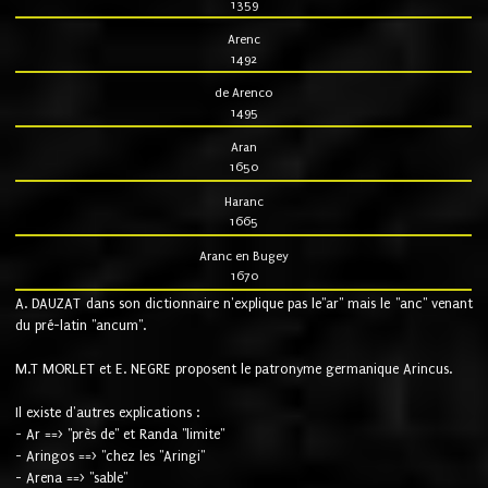
1359
Arenc
1492
de Arenco
1495
Aran
1650
Haranc
1665
Aranc en Bugey
1670
A. DAUZAT dans son dictionnaire n'explique pas le"ar" mais le "anc" venant
du pré-latin "ancum".
M.T MORLET et E. NEGRE proposent le patronyme germanique Arincus.
Il existe d'autres explications :
- Ar ==> "près de" et Randa "limite"
- Aringos ==> "chez les "Aringi"
- Arena ==> "sable"