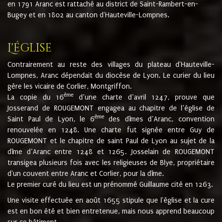
en 1791 Aranc est rattaché au district de Saint-Rambert-en-
Bugey et en 1802 au canton d'Hauteville-Lompnes.
L'église
Contrairement au reste des villages du plateau d'Hauteville-
Lompnes, Aranc dépendait du diocèse de Lyon. Le curier du lieu
gère les vicaire de Corlier, Montgriffon.
ème
La copie du 16
d’une charte d’avril 1247, prouve que
Josserand de ROUGEMONT engagea au chapitre de l’église de
ème
Saint Paul de Lyon, le 6
des dîmes d’Aranc, convention
renouvelée en 1248. Une charte fut signée entre Guy de
ROUGEMONT et le chapitre de saint Paul de Lyon au sujet de la
dîme d’Aranc entre 1248 et 1265. Josselain de ROUGEMONT
transigea plusieurs fois avec les religieuses de Blye, propriétaire
d'un couvent entre Aranc et Corlier, pour la dîme.
Le premier curé du lieu est un prénommé Guillaume cité en 1263.
Une visite effectuée en août 1655 stipule que l'église et la cure
est en bon été et bien entretenue, mais nous apprend beaucoup