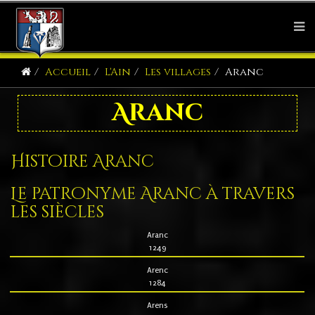
Accueil
L'Ain
Les villages
Aranc
Aranc
Histoire Aranc
Le patronyme Aranc à travers
les siècles
Aranc
1249
Arenc
1284
Arens