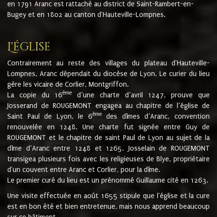
en 1791 Aranc est rattaché au district de Saint-Rambert-en-
Bugey et en 1802 au canton d'Hauteville-Lompnes.
L'église
Contrairement au reste des villages du plateau d'Hauteville-
Lompnes, Aranc dépendait du diocèse de Lyon. Le curier du lieu
gère les vicaire de Corlier, Montgriffon.
ème
La copie du 16
d’une charte d’avril 1247, prouve que
Josserand de ROUGEMONT engagea au chapitre de l’église de
ème
Saint Paul de Lyon, le 6
des dîmes d’Aranc, convention
renouvelée en 1248. Une charte fut signée entre Guy de
ROUGEMONT et le chapitre de saint Paul de Lyon au sujet de la
dîme d’Aranc entre 1248 et 1265. Josselain de ROUGEMONT
transigea plusieurs fois avec les religieuses de Blye, propriétaire
d'un couvent entre Aranc et Corlier, pour la dîme.
Le premier curé du lieu est un prénommé Guillaume cité en 1263.
Une visite effectuée en août 1655 stipule que l'église et la cure
est en bon été et bien entretenue, mais nous apprend beaucoup