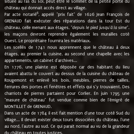
située au ras du sol, peut être le sommet de la petite porte du
château qui donnait accès direct au village.
6
Par acte notarié
, appelé "prix fait" de 1626 Jean François de
GRENAUD fait exécuter des réparations dans la tour Est du
château, celle menant aux étages, "
depuis le pied jusqu'à la sime
".
les maçons devront reprendre également les murailles coté
Ouest. Le propriétaire fournira les matériaux.
Les scellés de 1741 nous apprennent que le château à deux
étages, au premier la cuisine, au second une chapelle avec les
appartements, un cabinet d'archives...
En 1776, une plainte est déposée car des habitant du lieu
avaient abattu le couvert au dessus de la cuisine du château de
Rougemont et enlevé les bois, meubles, pierres de tailles,
ferrures des portes et fenêtres et effets qui s’y trouvaient. Des
charriots de pierres partaient pour Corlier. En juin 1795 une
"masure de château" fut vendue comme bien de l'émigré de
MONTILLET de GRENAUD.
Dans un acte de 1784 il est fait mention d'une tour coté Sud du
village... Il devait exister deux tours dissociées du château, l'une
au nord, l'autre au sud. Ce qui parait normal au vu de la grandeur
du château en toutes justices.