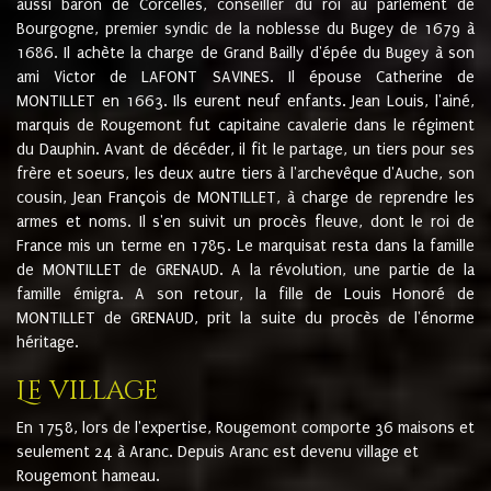
aussi baron de Corcelles, conseiller du roi au parlement de
Bourgogne, premier syndic de la noblesse du Bugey de 1679 à
1686. Il achète la charge de Grand Bailly d'épée du Bugey à son
ami Victor de LAFONT SAVINES. Il épouse Catherine de
MONTILLET en 1663. Ils eurent neuf enfants. Jean Louis, l'ainé,
marquis de Rougemont fut capitaine cavalerie dans le régiment
du Dauphin. Avant de décéder, il fit le partage, un tiers pour ses
frère et soeurs, les deux autre tiers à l'archevêque d'Auche, son
cousin, Jean François de MONTILLET, à charge de reprendre les
armes et noms. Il s'en suivit un procès fleuve, dont le roi de
France mis un terme en 1785. Le marquisat resta dans la famille
de MONTILLET de GRENAUD. A la révolution, une partie de la
famille émigra. A son retour, la fille de Louis Honoré de
MONTILLET de GRENAUD, prit la suite du procès de l'énorme
héritage.
Le village
En 1758, lors de l'expertise, Rougemont comporte 36 maisons et
seulement 24 à Aranc. Depuis Aranc est devenu village et
Rougemont hameau.