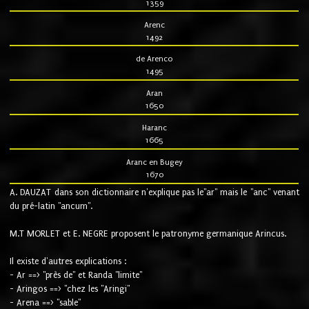
1359
Arenc
1492
de Arenco
1495
Aran
1650
Haranc
1665
Aranc en Bugey
1670
A. DAUZAT dans son dictionnaire n'explique pas le"ar" mais le "anc" venant
du pré-latin "ancum".
M.T MORLET et E. NEGRE proposent le patronyme germanique Arincus.
Il existe d'autres explications :
- Ar ==> "près de" et Randa "limite"
- Aringos ==> "chez les "Aringi"
- Arena ==> "sable"