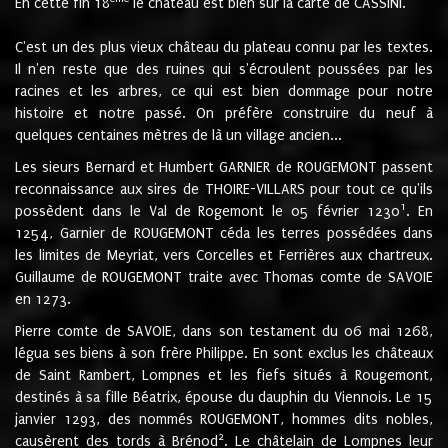
En cette fin 18
le château est bien sur la carte de CASSINI.
C'est un des plus vieux château du plateau connu par les textes.
Il n'en reste que des ruines qui s'écroulent poussées par les
racines et les arbres, ce qui est bien dommage pour notre
histoire et notre passé. On préfère construire du neuf à
quelques centaines mètres de là un village ancien...
Les sieurs Bernard et Humbert GARNIER de ROUGEMONT passent
reconnaissance aux sires de THOIRE-VILLARS pour tout ce qu'ils
1
possèdent dans le Val de Rogemont le 05 février 1230
. En
1254, Garnier de ROUGEMONT céda les terres possédées dans
les limites de Meyriat, vers Corcelles et Ferrières aux chartreux.
Guillaume de ROUGEMONT traite avec Thomas comte de SAVOIE
en 1273.
Pierre comte de SAVOIE, dans son testament du 06 mai 1268,
légua ses biens à son frère Philippe. En sont exclus les châteaux
de Saint Rambert, Lompnes et les fiefs situés à Rougemont,
destinés à sa fille Béatrix, épouse du dauphin du Viennois. Le 15
janvier 1293, des nommés ROUGEMONT, hommes dits nobles,
2
causèrent des tords à Brénod
. Le châtelain de Lompnes leur