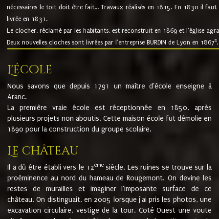
nécessaires le toit doit être fait... Travaux réalisés en 1815. En 1830 il faut
livrée en 1831.
Le clocher, réclamé par les habitants, est reconstruit en 1869 et l'église agr
8
Deux nouvelles cloches sont livrées par l'entreprise BURDIN de Lyon en 1867
.
L'école
Nous savons que depuis 1791 un maître d'école enseigne à
Aranc.
La première vraie école est réceptionnée en 1850, après
plusieurs projets non aboutis. Cette maison école fut démolie en
1890 pour la construction du groupe scolaire.
Le château
ème
Il a dû être établi vers le 12
siècle. Les ruines se trouve sur la
proéminence au nord du hameau de Rougemont. On devine les
restes de murailles et imaginer l'imposante surface de ce
château. On distinguait, en 2005 lorsque j'ai pris les photos, une
excavation circulaire, vestige de la tour. Coté Ouest une voute