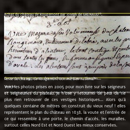
10
Achat du château de Rougemont par Joseph de GRENAUD
.
"l'an mil six cent soixante treze le ving neuvième jour du mois de novemb
nommé fut présent Messire Claude Guillaume de Moyriat chevalier baron de 
vend, purement simplement et irrevocablement a monseigneur monsieur Jose
et chavannes conseiller du roy au parlement de Bourgogne, present et accept
que le dit seigneur Baron de la Vellière a sur ses hommes, indivisables et fi
de la Velliere tout ainsi et comme le dit seigneur Baron et ses hauteurs e
présent......"
suivent les rentes, donation des terriers, etc... au prix de 880 livre louis d'or
Ci contre les signatures des vendeurs, acheteurs, témoins....
9.
vente du château de Rougemont comme bien national
Voici les photos prises en 2005 pour mon livre sur les seigneurs
"3ème lot
une mazure assez volumineuse du chateau de Rougemond, entierement delabré, avec près et hermitur
et seigneuries du plateau. Je n'ose y retourner de peur de ne
plus rien retrouver de ces vestiges historiques... Alors qu'à
quelques centaine de mètres on construit du vieux neuf ! elles
représentent le plan du château en 1838, la voute et l'entrée de
ce qui ressemble à une porte, le chemin d'accès, les murailles,
surtout celles Nord Est et Nord Ouest les mieux conservées.