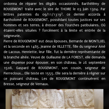
ordonna de réparer les dégâts occasionnés. Barthélémy de
ROUGEMONT traite avec le sire de THOIRE le 03 juin 1304. Par
3
lettres patentes du 09/11/1319
, ce dernier accorda à
Bartholomé de ROUGEMONT, possédant toutes justices sur ses
hommes et ses terres, à dresser des fourches patibulaires. Où
étaient-elles situées ? forcément à la limite et entrée de la
seigneurie.
Pierre de ROUGEMONT eut deux épouses, Bernarde de MONTLUEL
et la seconde en 1485, Jeanne de VILLETTE, fille du seigneur Amé
de Lacoux. Henriette, leur fille, fut la dernière représentante de
la branche aînée. Veuve de Guillaume de LA FOREST, elle demanda
une dispense pour épouser, en son château, le 28 septembre
1508, Gaspard de ROUGEMONT, son cousin, seigneur de
Pierrecloux... Elle teste en 1555. Elle sera la dernière à régner sur
ce puissant château. Les de ROUGEMONT continuèrent en
Bresse, seigneur de Vernaux.