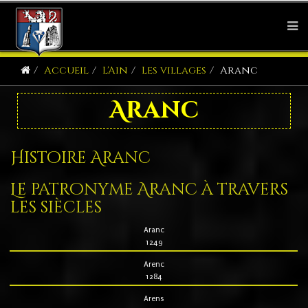
Accueil
L'Ain
Les villages
Aranc
Aranc
Histoire Aranc
Le patronyme Aranc à travers
les siècles
Aranc
1249
Arenc
1284
Arens