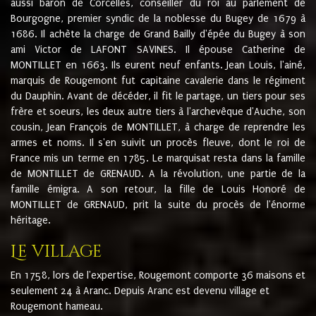
aussi baron de Corcelles, conseiller du roi au parlement de
Bourgogne, premier syndic de la noblesse du Bugey de 1679 à
1686. Il achète la charge de Grand Bailly d'épée du Bugey à son
ami Victor de LAFONT SAVINES. Il épouse Catherine de
MONTILLET en 1663. Ils eurent neuf enfants. Jean Louis, l'ainé,
marquis de Rougemont fut capitaine cavalerie dans le régiment
du Dauphin. Avant de décéder, il fit le partage, un tiers pour ses
frère et soeurs, les deux autre tiers à l'archevêque d'Auche, son
cousin, Jean François de MONTILLET, à charge de reprendre les
armes et noms. Il s'en suivit un procès fleuve, dont le roi de
France mis un terme en 1785. Le marquisat resta dans la famille
de MONTILLET de GRENAUD. A la révolution, une partie de la
famille émigra. A son retour, la fille de Louis Honoré de
MONTILLET de GRENAUD, prit la suite du procès de l'énorme
héritage.
Le village
En 1758, lors de l'expertise, Rougemont comporte 36 maisons et
seulement 24 à Aranc. Depuis Aranc est devenu village et
Rougemont hameau.