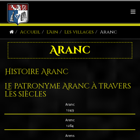
Accueil
L'Ain
Les villages
Aranc
Aranc
Histoire Aranc
Le patronyme Aranc à travers
les siècles
Aranc
1249
Arenc
1284
Arens