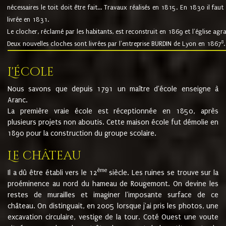
nécessaires le toit doit être fait... Travaux réalisés en 1815. En 1830 il faut
livrée en 1831.
Le clocher, réclamé par les habitants, est reconstruit en 1869 et l'église agr
8
Deux nouvelles cloches sont livrées par l'entreprise BURDIN de Lyon en 1867
.
L'école
Nous savons que depuis 1791 un maître d'école enseigne à
Aranc.
La première vraie école est réceptionnée en 1850, après
plusieurs projets non aboutis. Cette maison école fut démolie en
1890 pour la construction du groupe scolaire.
Le château
ème
Il a dû être établi vers le 12
siècle. Les ruines se trouve sur la
proéminence au nord du hameau de Rougemont. On devine les
restes de murailles et imaginer l'imposante surface de ce
château. On distinguait, en 2005 lorsque j'ai pris les photos, une
excavation circulaire, vestige de la tour. Coté Ouest une voute