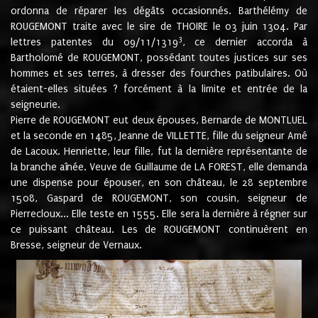
ordonna de réparer les dégâts occasionnés. Barthélémy de
ROUGEMONT traite avec le sire de THOIRE le 03 juin 1304. Par
3
lettres patentes du 09/11/1319
, ce dernier accorda à
Bartholomé de ROUGEMONT, possédant toutes justices sur ses
hommes et ses terres, à dresser des fourches patibulaires. Où
étaient-elles situées ? forcément à la limite et entrée de la
seigneurie.
Pierre de ROUGEMONT eut deux épouses, Bernarde de MONTLUEL
et la seconde en 1485, Jeanne de VILLETTE, fille du seigneur Amé
de Lacoux. Henriette, leur fille, fut la dernière représentante de
la branche aînée. Veuve de Guillaume de LA FOREST, elle demanda
une dispense pour épouser, en son château, le 28 septembre
1508, Gaspard de ROUGEMONT, son cousin, seigneur de
Pierrecloux... Elle teste en 1555. Elle sera la dernière à régner sur
ce puissant château. Les de ROUGEMONT continuèrent en
Bresse, seigneur de Vernaux.