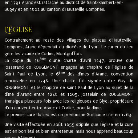
en 1791 Aranc est rattaché au district de Saint-Rambert-en-
Bugey et en 1802 au canton d'Hauteville-Lompnes.
L'église
Contrairement au reste des villages du plateau d'Hauteville-
Lompnes, Aranc dépendait du diocèse de Lyon. Le curier du lieu
gère les vicaire de Corlier, Montgriffon.
ème
La copie du 16
d’une charte d’avril 1247, prouve que
Josserand de ROUGEMONT engagea au chapitre de l’église de
ème
Saint Paul de Lyon, le 6
des dîmes d’Aranc, convention
renouvelée en 1248. Une charte fut signée entre Guy de
ROUGEMONT et le chapitre de saint Paul de Lyon au sujet de la
dîme d’Aranc entre 1248 et 1265. Josselain de ROUGEMONT
transigea plusieurs fois avec les religieuses de Blye, propriétaire
d'un couvent entre Aranc et Corlier, pour la dîme.
Le premier curé du lieu est un prénommé Guillaume cité en 1263.
Une visite effectuée en août 1655 stipule que l'église et la cure
est en bon été et bien entretenue, mais nous apprend beaucoup