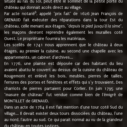
située au ras du sol, peut être le sommet de la petite porte du
château qui donnait accès direct au village.
6
Par acte notarié
, appelé "prix fait" de 1626 Jean François de
GRENAUD fait exécuter des réparations dans la tour Est du
château, celle menant aux étages, "
depuis le pied jusqu'à la sime
".
les maçons devront reprendre également les murailles coté
Ouest. Le propriétaire fournira les matériaux.
Les scellés de 1741 nous apprennent que le château à deux
étages, au premier la cuisine, au second une chapelle avec les
appartements, un cabinet d'archives...
En 1776, une plainte est déposée car des habitant du lieu
avaient abattu le couvert au dessus de la cuisine du château de
Rougemont et enlevé les bois, meubles, pierres de tailles,
ferrures des portes et fenêtres et effets qui s’y trouvaient. Des
charriots de pierres partaient pour Corlier. En juin 1795 une
"masure de château" fut vendue comme bien de l'émigré de
MONTILLET de GRENAUD.
Dans un acte de 1784 il est fait mention d'une tour coté Sud du
village... Il devait exister deux tours dissociées du château, l'une
au nord, l'autre au sud. Ce qui parait normal au vu de la grandeur
du château en toutes justices.