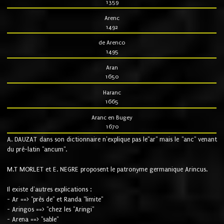
1359
Arenc
1492
de Arenco
1495
Aran
1650
Haranc
1665
Aranc en Bugey
1670
A. DAUZAT dans son dictionnaire n'explique pas le"ar" mais le "anc" venant
du pré-latin "ancum".
M.T MORLET et E. NEGRE proposent le patronyme germanique Arincus.
Il existe d'autres explications :
- Ar ==> "près de" et Randa "limite"
- Aringos ==> "chez les "Aringi"
- Arena ==> "sable"