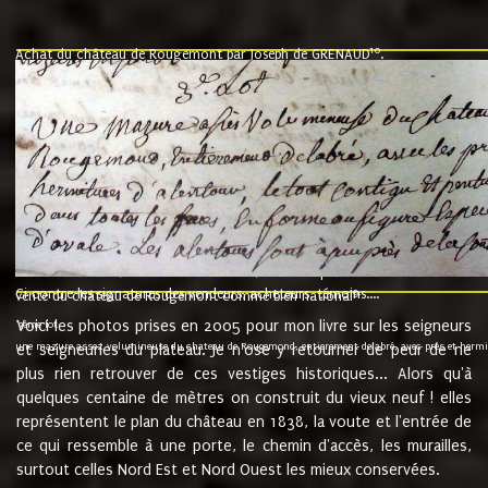
10
Achat du château de Rougemont par Joseph de GRENAUD
.
"l'an mil six cent soixante treze le ving neuvième jour du mois de novemb
nommé fut présent Messire Claude Guillaume de Moyriat chevalier baron de 
vend, purement simplement et irrevocablement a monseigneur monsieur Jose
et chavannes conseiller du roy au parlement de Bourgogne, present et accept
que le dit seigneur Baron de la Vellière a sur ses hommes, indivisables et fi
de la Velliere tout ainsi et comme le dit seigneur Baron et ses hauteurs e
présent......"
suivent les rentes, donation des terriers, etc... au prix de 880 livre louis d'or
Ci contre les signatures des vendeurs, acheteurs, témoins....
9.
vente du château de Rougemont comme bien national
Voici les photos prises en 2005 pour mon livre sur les seigneurs
"3ème lot
une mazure assez volumineuse du chateau de Rougemond, entierement delabré, avec près et hermitur
et seigneuries du plateau. Je n'ose y retourner de peur de ne
plus rien retrouver de ces vestiges historiques... Alors qu'à
quelques centaine de mètres on construit du vieux neuf ! elles
représentent le plan du château en 1838, la voute et l'entrée de
ce qui ressemble à une porte, le chemin d'accès, les murailles,
surtout celles Nord Est et Nord Ouest les mieux conservées.