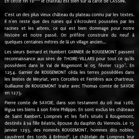
En cette fin 18
le château est bien sur la carte de CASSINI.
C'est un des plus vieux château du plateau connu par les textes.
Il n'en reste que des ruines qui s'écroulent poussées par les
racines et les arbres, ce qui est bien dommage pour notre
histoire et notre passé. On préfère construire du neuf à
quelques centaines mètres de là un village ancien...
Les sieurs Bernard et Humbert GARNIER de ROUGEMONT passent
reconnaissance aux sires de THOIRE-VILLARS pour tout ce qu'ils
1
possèdent dans le Val de Rogemont le 05 février 1230
. En
1254, Garnier de ROUGEMONT céda les terres possédées dans
les limites de Meyriat, vers Corcelles et Ferrières aux chartreux.
Guillaume de ROUGEMONT traite avec Thomas comte de SAVOIE
en 1273.
Pierre comte de SAVOIE, dans son testament du 06 mai 1268,
légua ses biens à son frère Philippe. En sont exclus les châteaux
de Saint Rambert, Lompnes et les fiefs situés à Rougemont,
destinés à sa fille Béatrix, épouse du dauphin du Viennois. Le 15
janvier 1293, des nommés ROUGEMONT, hommes dits nobles,
2
causèrent des tords à Brénod
. Le châtelain de Lompnes leur