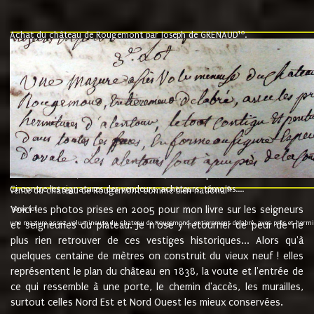
10
Achat du château de Rougemont par Joseph de GRENAUD
.
"l'an mil six cent soixante treze le ving neuvième jour du mois de novemb
nommé fut présent Messire Claude Guillaume de Moyriat chevalier baron de 
vend, purement simplement et irrevocablement a monseigneur monsieur Jose
et chavannes conseiller du roy au parlement de Bourgogne, present et accept
que le dit seigneur Baron de la Vellière a sur ses hommes, indivisables et fi
de la Velliere tout ainsi et comme le dit seigneur Baron et ses hauteurs e
présent......"
suivent les rentes, donation des terriers, etc... au prix de 880 livre louis d'or
Ci contre les signatures des vendeurs, acheteurs, témoins....
9.
vente du château de Rougemont comme bien national
Voici les photos prises en 2005 pour mon livre sur les seigneurs
"3ème lot
une mazure assez volumineuse du chateau de Rougemond, entierement delabré, avec près et hermitur
et seigneuries du plateau. Je n'ose y retourner de peur de ne
plus rien retrouver de ces vestiges historiques... Alors qu'à
quelques centaine de mètres on construit du vieux neuf ! elles
représentent le plan du château en 1838, la voute et l'entrée de
ce qui ressemble à une porte, le chemin d'accès, les murailles,
surtout celles Nord Est et Nord Ouest les mieux conservées.