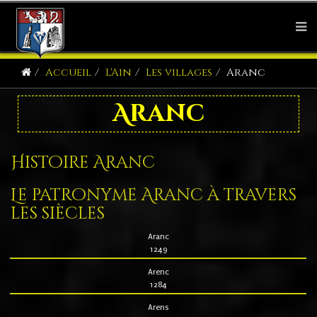
Accueil
L'Ain
Les villages
Aranc
Aranc
Histoire Aranc
Le patronyme Aranc à travers
les siècles
Aranc
1249
Arenc
1284
Arens