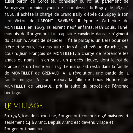
aussi baron de Corcelles, conseiller du roi au parlement de
Bourgogne, premier syndic de la noblesse du Bugey de 1679 à
1686. Il achète la charge de Grand Bailly d'épée du Bugey à son
ami Victor de LAFONT SAVINES. Il épouse Catherine de
MONTILLET en 1663. Ils eurent neuf enfants. Jean Louis, l'ainé,
marquis de Rougemont fut capitaine cavalerie dans le régiment
du Dauphin. Avant de décéder, il fit le partage, un tiers pour ses
frère et soeurs, les deux autre tiers à l'archevêque d'Auche, son
cousin, Jean François de MONTILLET, à charge de reprendre les
armes et noms. Il s'en suivit un procès fleuve, dont le roi de
France mis un terme en 1785. Le marquisat resta dans la famille
de MONTILLET de GRENAUD. A la révolution, une partie de la
famille émigra. A son retour, la fille de Louis Honoré de
MONTILLET de GRENAUD, prit la suite du procès de l'énorme
héritage.
Le village
En 1758, lors de l'expertise, Rougemont comporte 36 maisons et
seulement 24 à Aranc. Depuis Aranc est devenu village et
Rougemont hameau.