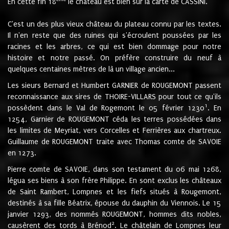
En cette fin 18
le château est bien sur la carte de CASSINI.
C'est un des plus vieux château du plateau connu par les textes.
Il n'en reste que des ruines qui s'écroulent poussées par les
racines et les arbres, ce qui est bien dommage pour notre
histoire et notre passé. On préfère construire du neuf à
quelques centaines mètres de là un village ancien...
Les sieurs Bernard et Humbert GARNIER de ROUGEMONT passent
reconnaissance aux sires de THOIRE-VILLARS pour tout ce qu'ils
1
possèdent dans le Val de Rogemont le 05 février 1230
. En
1254, Garnier de ROUGEMONT céda les terres possédées dans
les limites de Meyriat, vers Corcelles et Ferrières aux chartreux.
Guillaume de ROUGEMONT traite avec Thomas comte de SAVOIE
en 1273.
Pierre comte de SAVOIE, dans son testament du 06 mai 1268,
légua ses biens à son frère Philippe. En sont exclus les châteaux
de Saint Rambert, Lompnes et les fiefs situés à Rougemont,
destinés à sa fille Béatrix, épouse du dauphin du Viennois. Le 15
janvier 1293, des nommés ROUGEMONT, hommes dits nobles,
2
causèrent des tords à Brénod
. Le châtelain de Lompnes leur