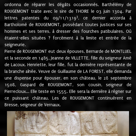
ordonna de réparer les dégâts occasionnés. Barthélémy de
ROUGEMONT traite avec le sire de THOIRE le 03 juin 1304. Par
3
lettres patentes du 09/11/1319
, ce dernier accorda à
Bartholomé de ROUGEMONT, possédant toutes justices sur ses
hommes et ses terres, à dresser des fourches patibulaires. Où
étaient-elles situées ? forcément à la limite et entrée de la
seigneurie.
Pierre de ROUGEMONT eut deux épouses, Bernarde de MONTLUEL
et la seconde en 1485, Jeanne de VILLETTE, fille du seigneur Amé
de Lacoux. Henriette, leur fille, fut la dernière représentante de
la branche aînée. Veuve de Guillaume de LA FOREST, elle demanda
une dispense pour épouser, en son château, le 28 septembre
1508, Gaspard de ROUGEMONT, son cousin, seigneur de
Pierrecloux... Elle teste en 1555. Elle sera la dernière à régner sur
ce puissant château. Les de ROUGEMONT continuèrent en
Bresse, seigneur de Vernaux.