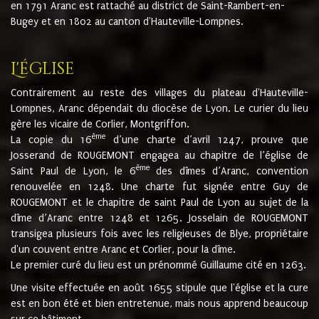
en 1791 Aranc est rattaché au district de Saint-Rambert-en-
Bugey et en 1802 au canton d'Hauteville-Lompnes.
L'église
Contrairement au reste des villages du plateau d'Hauteville-
Lompnes, Aranc dépendait du diocèse de Lyon. Le curier du lieu
gère les vicaire de Corlier, Montgriffon.
ème
La copie du 16
d’une charte d’avril 1247, prouve que
Josserand de ROUGEMONT engagea au chapitre de l’église de
ème
Saint Paul de Lyon, le 6
des dîmes d’Aranc, convention
renouvelée en 1248. Une charte fut signée entre Guy de
ROUGEMONT et le chapitre de saint Paul de Lyon au sujet de la
dîme d’Aranc entre 1248 et 1265. Josselain de ROUGEMONT
transigea plusieurs fois avec les religieuses de Blye, propriétaire
d'un couvent entre Aranc et Corlier, pour la dîme.
Le premier curé du lieu est un prénommé Guillaume cité en 1263.
Une visite effectuée en août 1655 stipule que l'église et la cure
est en bon été et bien entretenue, mais nous apprend beaucoup