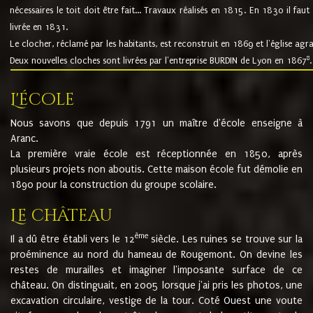
nécessaires le toit doit être fait... Travaux réalisés en 1815. En 1830 il faut
livrée en 1831.
Le clocher, réclamé par les habitants, est reconstruit en 1869 et l'église agr
8
Deux nouvelles cloches sont livrées par l'entreprise BURDIN de Lyon en 1867
.
L'école
Nous savons que depuis 1791 un maître d'école enseigne à
Aranc.
La première vraie école est réceptionnée en 1850, après
plusieurs projets non aboutis. Cette maison école fut démolie en
1890 pour la construction du groupe scolaire.
Le château
ème
Il a dû être établi vers le 12
siècle. Les ruines se trouve sur la
proéminence au nord du hameau de Rougemont. On devine les
restes de murailles et imaginer l'imposante surface de ce
château. On distinguait, en 2005 lorsque j'ai pris les photos, une
excavation circulaire, vestige de la tour. Coté Ouest une voute