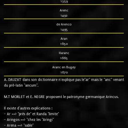
1359
Arenc
1492
de Arenco
1495
Aran
1650
Haranc
1665
Aranc en Bugey
1670
A. DAUZAT dans son dictionnaire n'explique pas le"ar" mais le "anc" venant
du pré-latin "ancum".
M.T MORLET et E. NEGRE proposent le patronyme germanique Arincus.
Il existe d'autres explications :
- Ar ==> "près de" et Randa "limite"
- Aringos ==> "chez les "Aringi"
- Arena ==> "sable"