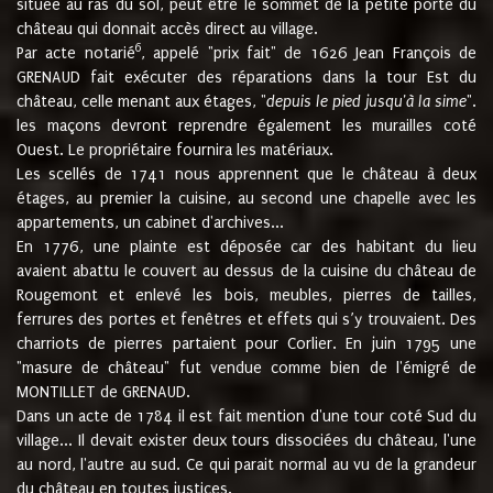
située au ras du sol, peut être le sommet de la petite porte du
château qui donnait accès direct au village.
6
Par acte notarié
, appelé "prix fait" de 1626 Jean François de
GRENAUD fait exécuter des réparations dans la tour Est du
château, celle menant aux étages, "
depuis le pied jusqu'à la sime
".
les maçons devront reprendre également les murailles coté
Ouest. Le propriétaire fournira les matériaux.
Les scellés de 1741 nous apprennent que le château à deux
étages, au premier la cuisine, au second une chapelle avec les
appartements, un cabinet d'archives...
En 1776, une plainte est déposée car des habitant du lieu
avaient abattu le couvert au dessus de la cuisine du château de
Rougemont et enlevé les bois, meubles, pierres de tailles,
ferrures des portes et fenêtres et effets qui s’y trouvaient. Des
charriots de pierres partaient pour Corlier. En juin 1795 une
"masure de château" fut vendue comme bien de l'émigré de
MONTILLET de GRENAUD.
Dans un acte de 1784 il est fait mention d'une tour coté Sud du
village... Il devait exister deux tours dissociées du château, l'une
au nord, l'autre au sud. Ce qui parait normal au vu de la grandeur
du château en toutes justices.