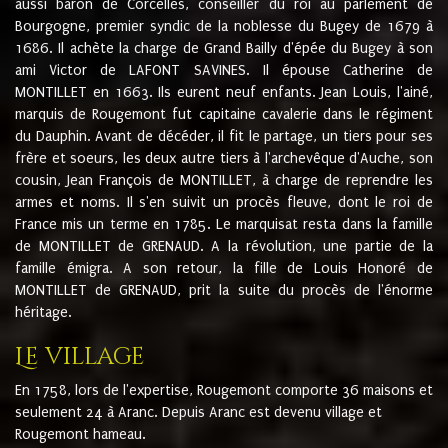
aussi baron de Corcelles, conseiller du roi au parlement de
Bourgogne, premier syndic de la noblesse du Bugey de 1679 à
1686. Il achète la charge de Grand Bailly d'épée du Bugey à son
ami Victor de LAFONT SAVINES. Il épouse Catherine de
MONTILLET en 1663. Ils eurent neuf enfants. Jean Louis, l'ainé,
marquis de Rougemont fut capitaine cavalerie dans le régiment
du Dauphin. Avant de décéder, il fit le partage, un tiers pour ses
frère et soeurs, les deux autre tiers à l'archevêque d'Auche, son
cousin, Jean François de MONTILLET, à charge de reprendre les
armes et noms. Il s'en suivit un procès fleuve, dont le roi de
France mis un terme en 1785. Le marquisat resta dans la famille
de MONTILLET de GRENAUD. A la révolution, une partie de la
famille émigra. A son retour, la fille de Louis Honoré de
MONTILLET de GRENAUD, prit la suite du procès de l'énorme
héritage.
Le village
En 1758, lors de l'expertise, Rougemont comporte 36 maisons et
seulement 24 à Aranc. Depuis Aranc est devenu village et
Rougemont hameau.