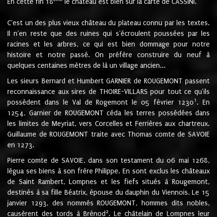
En cette fin 18
le château est bien sur la carte de CASSINI.
C'est un des plus vieux château du plateau connu par les textes.
Il n'en reste que des ruines qui s'écroulent poussées par les
racines et les arbres, ce qui est bien dommage pour notre
histoire et notre passé. On préfère construire du neuf à
quelques centaines mètres de là un village ancien...
Les sieurs Bernard et Humbert GARNIER de ROUGEMONT passent
reconnaissance aux sires de THOIRE-VILLARS pour tout ce qu'ils
1
possèdent dans le Val de Rogemont le 05 février 1230
. En
1254, Garnier de ROUGEMONT céda les terres possédées dans
les limites de Meyriat, vers Corcelles et Ferrières aux chartreux.
Guillaume de ROUGEMONT traite avec Thomas comte de SAVOIE
en 1273.
Pierre comte de SAVOIE, dans son testament du 06 mai 1268,
légua ses biens à son frère Philippe. En sont exclus les châteaux
de Saint Rambert, Lompnes et les fiefs situés à Rougemont,
destinés à sa fille Béatrix, épouse du dauphin du Viennois. Le 15
janvier 1293, des nommés ROUGEMONT, hommes dits nobles,
2
causèrent des tords à Brénod
. Le châtelain de Lompnes leur