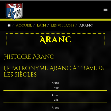
Accueil
L'Ain
Les villages
Aranc
Aranc
Histoire Aranc
Le patronyme Aranc à travers
les siècles
Aranc
1249
Arenc
1284
Arens