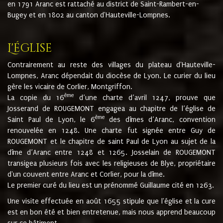
en 1791 Aranc est rattaché au district de Saint-Rambert-en-
Bugey et en 1802 au canton d'Hauteville-Lompnes.
L'église
Contrairement au reste des villages du plateau d'Hauteville-
Lompnes, Aranc dépendait du diocèse de Lyon. Le curier du lieu
gère les vicaire de Corlier, Montgriffon.
ème
La copie du 16
d’une charte d’avril 1247, prouve que
Josserand de ROUGEMONT engagea au chapitre de l’église de
ème
Saint Paul de Lyon, le 6
des dîmes d’Aranc, convention
renouvelée en 1248. Une charte fut signée entre Guy de
ROUGEMONT et le chapitre de saint Paul de Lyon au sujet de la
dîme d’Aranc entre 1248 et 1265. Josselain de ROUGEMONT
transigea plusieurs fois avec les religieuses de Blye, propriétaire
d'un couvent entre Aranc et Corlier, pour la dîme.
Le premier curé du lieu est un prénommé Guillaume cité en 1263.
Une visite effectuée en août 1655 stipule que l'église et la cure
est en bon été et bien entretenue, mais nous apprend beaucoup