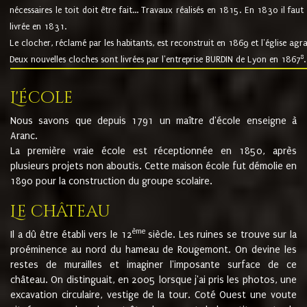
nécessaires le toit doit être fait... Travaux réalisés en 1815. En 1830 il faut
livrée en 1831.
Le clocher, réclamé par les habitants, est reconstruit en 1869 et l'église agr
8
Deux nouvelles cloches sont livrées par l'entreprise BURDIN de Lyon en 1867
.
L'école
Nous savons que depuis 1791 un maître d'école enseigne à
Aranc.
La première vraie école est réceptionnée en 1850, après
plusieurs projets non aboutis. Cette maison école fut démolie en
1890 pour la construction du groupe scolaire.
Le château
ème
Il a dû être établi vers le 12
siècle. Les ruines se trouve sur la
proéminence au nord du hameau de Rougemont. On devine les
restes de murailles et imaginer l'imposante surface de ce
château. On distinguait, en 2005 lorsque j'ai pris les photos, une
excavation circulaire, vestige de la tour. Coté Ouest une voute