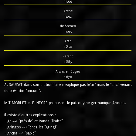
1359
Arenc
1492
de Arenco
1495
Aran
1650
Haranc
1665
Aranc en Bugey
1670
A. DAUZAT dans son dictionnaire n'explique pas le"ar" mais le "anc" venant
du pré-latin "ancum".
M.T MORLET et E. NEGRE proposent le patronyme germanique Arincus.
Il existe d'autres explications :
- Ar ==> "près de" et Randa "limite"
- Aringos ==> "chez les "Aringi"
- Arena ==> "sable"