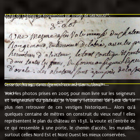
10
Achat du château de Rougemont par Joseph de GRENAUD
.
"l'an mil six cent soixante treze le ving neuvième jour du mois de novemb
nommé fut présent Messire Claude Guillaume de Moyriat chevalier baron de 
vend, purement simplement et irrevocablement a monseigneur monsieur Jose
et chavannes conseiller du roy au parlement de Bourgogne, present et accept
que le dit seigneur Baron de la Vellière a sur ses hommes, indivisables et fi
de la Velliere tout ainsi et comme le dit seigneur Baron et ses hauteurs e
présent......"
suivent les rentes, donation des terriers, etc... au prix de 880 livre louis d'or
Ci contre les signatures des vendeurs, acheteurs, témoins....
9.
vente du château de Rougemont comme bien national
Voici les photos prises en 2005 pour mon livre sur les seigneurs
"3ème lot
une mazure assez volumineuse du chateau de Rougemond, entierement delabré, avec près et hermitur
et seigneuries du plateau. Je n'ose y retourner de peur de ne
plus rien retrouver de ces vestiges historiques... Alors qu'à
quelques centaine de mètres on construit du vieux neuf ! elles
représentent le plan du château en 1838, la voute et l'entrée de
ce qui ressemble à une porte, le chemin d'accès, les murailles,
surtout celles Nord Est et Nord Ouest les mieux conservées.