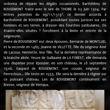
ordonna de réparer les dégâts occasionnés. Barthélémy de
ROUGEMONT traite avec le sire de THOIRE le 03 juin 1304. Par
3
lettres patentes du 09/11/1319
, ce dernier accorda à
Bartholomé de ROUGEMONT, possédant toutes justices sur ses
hommes et ses terres, à dresser des fourches patibulaires. Où
étaient-elles situées ? forcément à la limite et entrée de la
seigneurie.
Pierre de ROUGEMONT eut deux épouses, Bernarde de MONTLUEL
et la seconde en 1485, Jeanne de VILLETTE, fille du seigneur Amé
de Lacoux. Henriette, leur fille, fut la dernière représentante de
la branche aînée. Veuve de Guillaume de LA FOREST, elle demanda
une dispense pour épouser, en son château, le 28 septembre
1508, Gaspard de ROUGEMONT, son cousin, seigneur de
Pierrecloux... Elle teste en 1555. Elle sera la dernière à régner sur
ce puissant château. Les de ROUGEMONT continuèrent en
Bresse, seigneur de Vernaux.