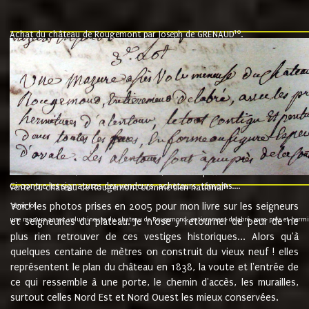
10
Achat du château de Rougemont par Joseph de GRENAUD
.
"l'an mil six cent soixante treze le ving neuvième jour du mois de novemb
nommé fut présent Messire Claude Guillaume de Moyriat chevalier baron de 
vend, purement simplement et irrevocablement a monseigneur monsieur Jose
et chavannes conseiller du roy au parlement de Bourgogne, present et accept
que le dit seigneur Baron de la Vellière a sur ses hommes, indivisables et fi
de la Velliere tout ainsi et comme le dit seigneur Baron et ses hauteurs e
présent......"
suivent les rentes, donation des terriers, etc... au prix de 880 livre louis d'or
Ci contre les signatures des vendeurs, acheteurs, témoins....
9.
vente du château de Rougemont comme bien national
Voici les photos prises en 2005 pour mon livre sur les seigneurs
"3ème lot
une mazure assez volumineuse du chateau de Rougemond, entierement delabré, avec près et hermitur
et seigneuries du plateau. Je n'ose y retourner de peur de ne
plus rien retrouver de ces vestiges historiques... Alors qu'à
quelques centaine de mètres on construit du vieux neuf ! elles
représentent le plan du château en 1838, la voute et l'entrée de
ce qui ressemble à une porte, le chemin d'accès, les murailles,
surtout celles Nord Est et Nord Ouest les mieux conservées.