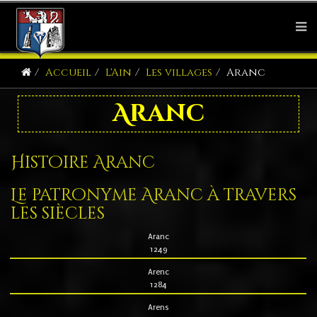
Accueil
L'Ain
Les villages
Aranc
Aranc
Histoire Aranc
Le patronyme Aranc à travers
les siècles
Aranc
1249
Arenc
1284
Arens