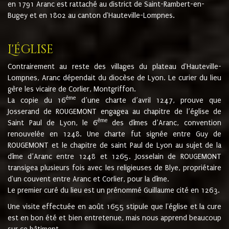
en 1791 Aranc est rattaché au district de Saint-Rambert-en-
Bugey et en 1802 au canton d'Hauteville-Lompnes.
L'église
Contrairement au reste des villages du plateau d'Hauteville-
Lompnes, Aranc dépendait du diocèse de Lyon. Le curier du lieu
gère les vicaire de Corlier, Montgriffon.
ème
La copie du 16
d’une charte d’avril 1247, prouve que
Josserand de ROUGEMONT engagea au chapitre de l’église de
ème
Saint Paul de Lyon, le 6
des dîmes d’Aranc, convention
renouvelée en 1248. Une charte fut signée entre Guy de
ROUGEMONT et le chapitre de saint Paul de Lyon au sujet de la
dîme d’Aranc entre 1248 et 1265. Josselain de ROUGEMONT
transigea plusieurs fois avec les religieuses de Blye, propriétaire
d'un couvent entre Aranc et Corlier, pour la dîme.
Le premier curé du lieu est un prénommé Guillaume cité en 1263.
Une visite effectuée en août 1655 stipule que l'église et la cure
est en bon été et bien entretenue, mais nous apprend beaucoup