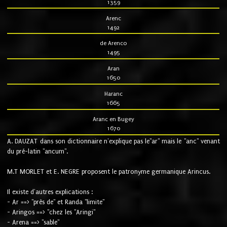
1359
Arenc
1492
de Arenco
1495
Aran
1650
Haranc
1665
Aranc en Bugey
1670
A. DAUZAT dans son dictionnaire n'explique pas le"ar" mais le "anc" venant
du pré-latin "ancum".
M.T MORLET et E. NEGRE proposent le patronyme germanique Arincus.
Il existe d'autres explications :
- Ar ==> "près de" et Randa "limite"
- Aringos ==> "chez les "Aringi"
- Arena ==> "sable"