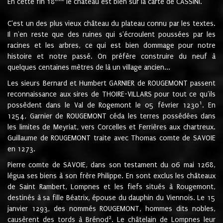
En cette fin 18
le château est bien sur la carte de CASSINI.
C'est un des plus vieux château du plateau connu par les textes.
Il n'en reste que des ruines qui s'écroulent poussées par les
racines et les arbres, ce qui est bien dommage pour notre
histoire et notre passé. On préfère construire du neuf à
quelques centaines mètres de là un village ancien...
Les sieurs Bernard et Humbert GARNIER de ROUGEMONT passent
reconnaissance aux sires de THOIRE-VILLARS pour tout ce qu'ils
1
possèdent dans le Val de Rogemont le 05 février 1230
. En
1254, Garnier de ROUGEMONT céda les terres possédées dans
les limites de Meyriat, vers Corcelles et Ferrières aux chartreux.
Guillaume de ROUGEMONT traite avec Thomas comte de SAVOIE
en 1273.
Pierre comte de SAVOIE, dans son testament du 06 mai 1268,
légua ses biens à son frère Philippe. En sont exclus les châteaux
de Saint Rambert, Lompnes et les fiefs situés à Rougemont,
destinés à sa fille Béatrix, épouse du dauphin du Viennois. Le 15
janvier 1293, des nommés ROUGEMONT, hommes dits nobles,
2
causèrent des tords à Brénod
. Le châtelain de Lompnes leur