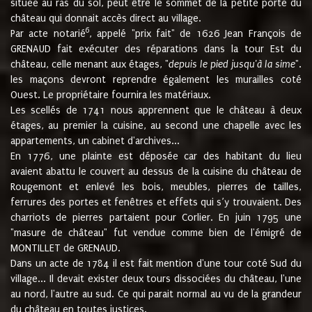
située au ras du sol, peut être le sommet de la petite porte du
château qui donnait accès direct au village.
6
Par acte notarié
, appelé "prix fait" de 1626 Jean François de
GRENAUD fait exécuter des réparations dans la tour Est du
château, celle menant aux étages, "
depuis le pied jusqu'à la sime
".
les maçons devront reprendre également les murailles coté
Ouest. Le propriétaire fournira les matériaux.
Les scellés de 1741 nous apprennent que le château à deux
étages, au premier la cuisine, au second une chapelle avec les
appartements, un cabinet d'archives...
En 1776, une plainte est déposée car des habitant du lieu
avaient abattu le couvert au dessus de la cuisine du château de
Rougemont et enlevé les bois, meubles, pierres de tailles,
ferrures des portes et fenêtres et effets qui s’y trouvaient. Des
charriots de pierres partaient pour Corlier. En juin 1795 une
"masure de château" fut vendue comme bien de l'émigré de
MONTILLET de GRENAUD.
Dans un acte de 1784 il est fait mention d'une tour coté Sud du
village... Il devait exister deux tours dissociées du château, l'une
au nord, l'autre au sud. Ce qui parait normal au vu de la grandeur
du château en toutes justices.