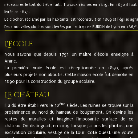
nécessaires le toit doit être fait... Travaux réalisés en 1815. En 1830 il faut
livrée en 1831.
Le clocher, réclamé par les habitants, est reconstruit en 1869 et l'église agr
8
Deux nouvelles cloches sont livrées par l'entreprise BURDIN de Lyon en 1867
.
L'école
Nous savons que depuis 1791 un maître d'école enseigne à
Aranc.
La première vraie école est réceptionnée en 1850, après
plusieurs projets non aboutis. Cette maison école fut démolie en
1890 pour la construction du groupe scolaire.
Le château
ème
Il a dû être établi vers le 12
siècle. Les ruines se trouve sur la
proéminence au nord du hameau de Rougemont. On devine les
restes de murailles et imaginer l'imposante surface de ce
château. On distinguait, en 2005 lorsque j'ai pris les photos, une
excavation circulaire, vestige de la tour. Coté Ouest une voute