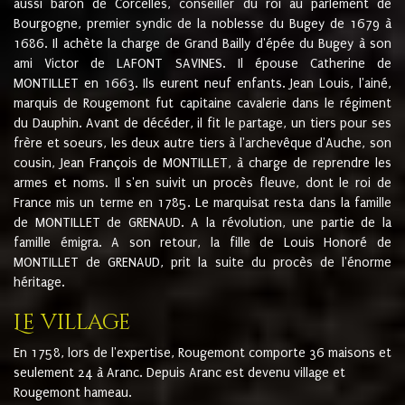
aussi baron de Corcelles, conseiller du roi au parlement de
Bourgogne, premier syndic de la noblesse du Bugey de 1679 à
1686. Il achète la charge de Grand Bailly d'épée du Bugey à son
ami Victor de LAFONT SAVINES. Il épouse Catherine de
MONTILLET en 1663. Ils eurent neuf enfants. Jean Louis, l'ainé,
marquis de Rougemont fut capitaine cavalerie dans le régiment
du Dauphin. Avant de décéder, il fit le partage, un tiers pour ses
frère et soeurs, les deux autre tiers à l'archevêque d'Auche, son
cousin, Jean François de MONTILLET, à charge de reprendre les
armes et noms. Il s'en suivit un procès fleuve, dont le roi de
France mis un terme en 1785. Le marquisat resta dans la famille
de MONTILLET de GRENAUD. A la révolution, une partie de la
famille émigra. A son retour, la fille de Louis Honoré de
MONTILLET de GRENAUD, prit la suite du procès de l'énorme
héritage.
Le village
En 1758, lors de l'expertise, Rougemont comporte 36 maisons et
seulement 24 à Aranc. Depuis Aranc est devenu village et
Rougemont hameau.