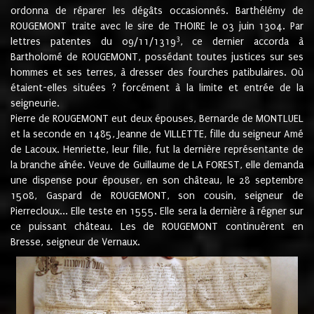
ordonna de réparer les dégâts occasionnés. Barthélémy de
ROUGEMONT traite avec le sire de THOIRE le 03 juin 1304. Par
3
lettres patentes du 09/11/1319
, ce dernier accorda à
Bartholomé de ROUGEMONT, possédant toutes justices sur ses
hommes et ses terres, à dresser des fourches patibulaires. Où
étaient-elles situées ? forcément à la limite et entrée de la
seigneurie.
Pierre de ROUGEMONT eut deux épouses, Bernarde de MONTLUEL
et la seconde en 1485, Jeanne de VILLETTE, fille du seigneur Amé
de Lacoux. Henriette, leur fille, fut la dernière représentante de
la branche aînée. Veuve de Guillaume de LA FOREST, elle demanda
une dispense pour épouser, en son château, le 28 septembre
1508, Gaspard de ROUGEMONT, son cousin, seigneur de
Pierrecloux... Elle teste en 1555. Elle sera la dernière à régner sur
ce puissant château. Les de ROUGEMONT continuèrent en
Bresse, seigneur de Vernaux.