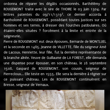
ordonna de réparer les dégâts occasionnés. Barthélémy de
ROUGEMONT traite avec le sire de THOIRE le 03 juin 1304. Par
3
lettres patentes du 09/11/1319
, ce dernier accorda à
Bartholomé de ROUGEMONT, possédant toutes justices sur ses
hommes et ses terres, à dresser des fourches patibulaires. Où
étaient-elles situées ? forcément à la limite et entrée de la
seigneurie.
Pierre de ROUGEMONT eut deux épouses, Bernarde de MONTLUEL
et la seconde en 1485, Jeanne de VILLETTE, fille du seigneur Amé
de Lacoux. Henriette, leur fille, fut la dernière représentante de
la branche aînée. Veuve de Guillaume de LA FOREST, elle demanda
une dispense pour épouser, en son château, le 28 septembre
1508, Gaspard de ROUGEMONT, son cousin, seigneur de
Pierrecloux... Elle teste en 1555. Elle sera la dernière à régner sur
ce puissant château. Les de ROUGEMONT continuèrent en
Bresse, seigneur de Vernaux.