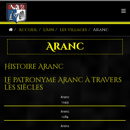
Accueil
L'Ain
Les villages
Aranc
Aranc
Histoire Aranc
Le patronyme Aranc à travers
les siècles
Aranc
1249
Arenc
1284
Arens