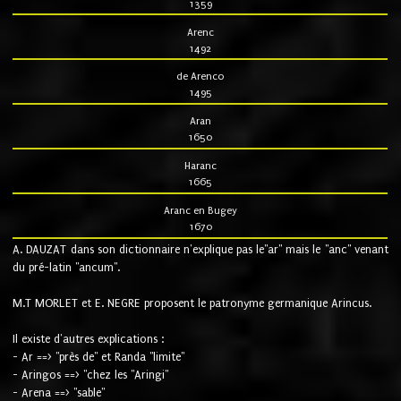
1359
Arenc
1492
de Arenco
1495
Aran
1650
Haranc
1665
Aranc en Bugey
1670
A. DAUZAT dans son dictionnaire n'explique pas le"ar" mais le "anc" venant
du pré-latin "ancum".
M.T MORLET et E. NEGRE proposent le patronyme germanique Arincus.
Il existe d'autres explications :
- Ar ==> "près de" et Randa "limite"
- Aringos ==> "chez les "Aringi"
- Arena ==> "sable"