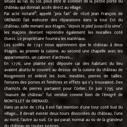
située au ras du sol, peut être le sommet de la petite porte du
château qui donnait accès direct au village.
6
Par acte notarié
, appelé "prix fait" de 1626 Jean François de
GRENAUD fait exécuter des réparations dans la tour Est du
château, celle menant aux étages, "
depuis le pied jusqu'à la sime
".
les maçons devront reprendre également les murailles coté
Ouest. Le propriétaire fournira les matériaux.
Les scellés de 1741 nous apprennent que le château à deux
étages, au premier la cuisine, au second une chapelle avec les
appartements, un cabinet d'archives...
En 1776, une plainte est déposée car des habitant du lieu
avaient abattu le couvert au dessus de la cuisine du château de
Rougemont et enlevé les bois, meubles, pierres de tailles,
ferrures des portes et fenêtres et effets qui s’y trouvaient. Des
charriots de pierres partaient pour Corlier. En juin 1795 une
"masure de château" fut vendue comme bien de l'émigré de
MONTILLET de GRENAUD.
Dans un acte de 1784 il est fait mention d'une tour coté Sud du
village... Il devait exister deux tours dissociées du château, l'une
au nord, l'autre au sud. Ce qui parait normal au vu de la grandeur
du château en toutes justices.