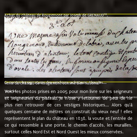
10
Achat du château de Rougemont par Joseph de GRENAUD
.
"l'an mil six cent soixante treze le ving neuvième jour du mois de novemb
nommé fut présent Messire Claude Guillaume de Moyriat chevalier baron de 
vend, purement simplement et irrevocablement a monseigneur monsieur Jose
et chavannes conseiller du roy au parlement de Bourgogne, present et accept
que le dit seigneur Baron de la Vellière a sur ses hommes, indivisables et fi
de la Velliere tout ainsi et comme le dit seigneur Baron et ses hauteurs e
présent......"
suivent les rentes, donation des terriers, etc... au prix de 880 livre louis d'or
Ci contre les signatures des vendeurs, acheteurs, témoins....
9.
vente du château de Rougemont comme bien national
Voici les photos prises en 2005 pour mon livre sur les seigneurs
"3ème lot
une mazure assez volumineuse du chateau de Rougemond, entierement delabré, avec près et hermitur
et seigneuries du plateau. Je n'ose y retourner de peur de ne
plus rien retrouver de ces vestiges historiques... Alors qu'à
quelques centaine de mètres on construit du vieux neuf ! elles
représentent le plan du château en 1838, la voute et l'entrée de
ce qui ressemble à une porte, le chemin d'accès, les murailles,
surtout celles Nord Est et Nord Ouest les mieux conservées.