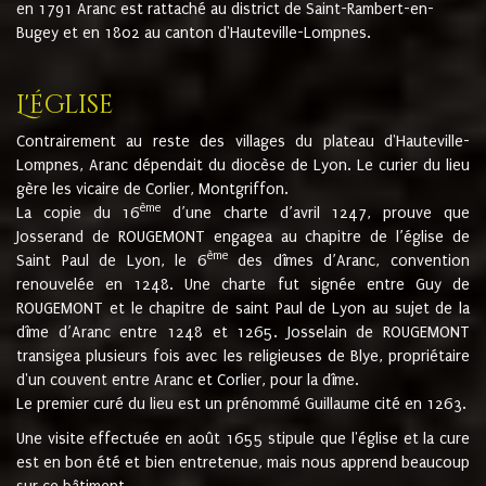
en 1791 Aranc est rattaché au district de Saint-Rambert-en-
Bugey et en 1802 au canton d'Hauteville-Lompnes.
L'église
Contrairement au reste des villages du plateau d'Hauteville-
Lompnes, Aranc dépendait du diocèse de Lyon. Le curier du lieu
gère les vicaire de Corlier, Montgriffon.
ème
La copie du 16
d’une charte d’avril 1247, prouve que
Josserand de ROUGEMONT engagea au chapitre de l’église de
ème
Saint Paul de Lyon, le 6
des dîmes d’Aranc, convention
renouvelée en 1248. Une charte fut signée entre Guy de
ROUGEMONT et le chapitre de saint Paul de Lyon au sujet de la
dîme d’Aranc entre 1248 et 1265. Josselain de ROUGEMONT
transigea plusieurs fois avec les religieuses de Blye, propriétaire
d'un couvent entre Aranc et Corlier, pour la dîme.
Le premier curé du lieu est un prénommé Guillaume cité en 1263.
Une visite effectuée en août 1655 stipule que l'église et la cure
est en bon été et bien entretenue, mais nous apprend beaucoup