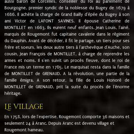
aussi baron de Corcelles, conseiller du roi au parlement de
Bourgogne, premier syndic de la noblesse du Bugey de 1679 à
1686. Il achète la charge de Grand Bailly d'épée du Bugey à son
ami Victor de LAFONT SAVINES. Il épouse Catherine de
MONTILLET en 1663. Ils eurent neuf enfants. Jean Louis, l'ainé,
marquis de Rougemont fut capitaine cavalerie dans le régiment
du Dauphin. Avant de décéder, il fit le partage, un tiers pour ses
frère et soeurs, les deux autre tiers à l'archevêque d'Auche, son
cousin, Jean François de MONTILLET, à charge de reprendre les
armes et noms. Il s'en suivit un procès fleuve, dont le roi de
France mis un terme en 1785. Le marquisat resta dans la famille
de MONTILLET de GRENAUD. A la révolution, une partie de la
famille émigra. A son retour, la fille de Louis Honoré de
MONTILLET de GRENAUD, prit la suite du procès de l'énorme
héritage.
Le village
En 1758, lors de l'expertise, Rougemont comporte 36 maisons et
seulement 24 à Aranc. Depuis Aranc est devenu village et
Rougemont hameau.