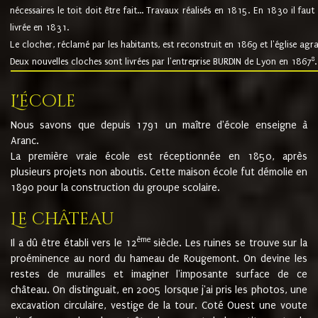
nécessaires le toit doit être fait... Travaux réalisés en 1815. En 1830 il faut
livrée en 1831.
Le clocher, réclamé par les habitants, est reconstruit en 1869 et l'église agr
8
Deux nouvelles cloches sont livrées par l'entreprise BURDIN de Lyon en 1867
.
L'école
Nous savons que depuis 1791 un maître d'école enseigne à
Aranc.
La première vraie école est réceptionnée en 1850, après
plusieurs projets non aboutis. Cette maison école fut démolie en
1890 pour la construction du groupe scolaire.
Le château
ème
Il a dû être établi vers le 12
siècle. Les ruines se trouve sur la
proéminence au nord du hameau de Rougemont. On devine les
restes de murailles et imaginer l'imposante surface de ce
château. On distinguait, en 2005 lorsque j'ai pris les photos, une
excavation circulaire, vestige de la tour. Coté Ouest une voute