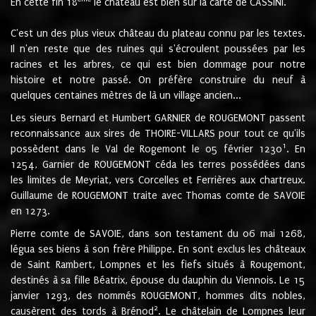
En cette fin 18
le château est bien sur la carte de CASSINI.
C'est un des plus vieux château du plateau connu par les textes.
Il n'en reste que des ruines qui s'écroulent poussées par les
racines et les arbres, ce qui est bien dommage pour notre
histoire et notre passé. On préfère construire du neuf à
quelques centaines mètres de là un village ancien...
Les sieurs Bernard et Humbert GARNIER de ROUGEMONT passent
reconnaissance aux sires de THOIRE-VILLARS pour tout ce qu'ils
1
possèdent dans le Val de Rogemont le 05 février 1230
. En
1254, Garnier de ROUGEMONT céda les terres possédées dans
les limites de Meyriat, vers Corcelles et Ferrières aux chartreux.
Guillaume de ROUGEMONT traite avec Thomas comte de SAVOIE
en 1273.
Pierre comte de SAVOIE, dans son testament du 06 mai 1268,
légua ses biens à son frère Philippe. En sont exclus les châteaux
de Saint Rambert, Lompnes et les fiefs situés à Rougemont,
destinés à sa fille Béatrix, épouse du dauphin du Viennois. Le 15
janvier 1293, des nommés ROUGEMONT, hommes dits nobles,
2
causèrent des tords à Brénod
. Le châtelain de Lompnes leur