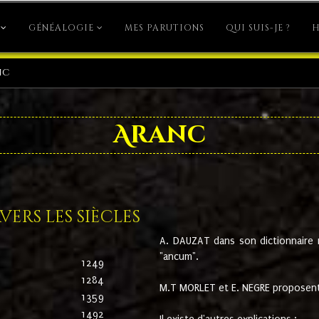
GÉNÉALOGIE
MES PARUTIONS
QUI SUIS-JE ?
H
nc
Aranc
ers les siècles
A. DAUZAT dans son dictionnaire n'
"ancum".
1249
1284
M.T MORLET et E. NEGRE proposent
1359
1492