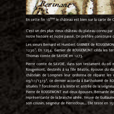
ème
En cette fin 18
le château est bien sur la carte de 
C'est un des plus vieux château du plateau connu par l
notre histoire et notre passé. On préfère construire d
Les sieurs Bernard et Humbert GARNIER de ROUGEMONT 
1
1230
. En 1254, Garnier de ROUGEMONT céda les terr
Thomas comte de SAVOIE en 1273.
Pierre comte de SAVOIE, dans son testament du 06 mai
Rougemont, destinés à sa fille Béatrix, épouse du 
châtelain de Lompnes leur ordonna de réparer les 
3
09/11/1319
, ce dernier accorda à Bartholomé de RO
situées ? forcément à la limite et entrée de la seigneu
Pierre de ROUGEMONT eut deux épouses, Bernarde de MO
représentante de la branche aînée. Veuve de Guilla
son cousin, seigneur de Pierrecloux... Elle teste en 