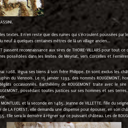
CASSINI.
es textes. Il n'en reste que des ruines qui s'écroulent poussées par 
u neuf à quelques centaines mètres de là un village ancien...
passent reconnaissance aux sires de THOIRE-VILLARS pour tout ce qu
es possédées dans les limites de Meyriat, vers Corcelles et Ferrièr
 1268, légua ses biens à son frère Philippe. En sont exclus les châ
dauphin du Viennois. Le 15 janvier 1293, des nommés ROUGEMONT, ho
dégâts occasionnés. Barthélémy de ROUGEMONT traite avec le sire 
UGEMONT, possédant toutes justices sur ses hommes et ses terres, à
rie.
NTLUEL et la seconde en 1485, Jeanne de VILLETTE, fille du seigneur 
ume de LA FOREST, elle demanda une dispense pour épouser, en son c
1555. Elle sera la dernière à régner sur ce puissant château. Les de 