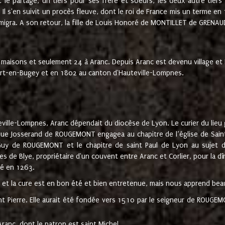
t le partage, un tiers pour ses frère et soeurs, les deux autre tiers
l s'en suivit un procès fleuve, dont le roi de France mis un terme en
émigra. A son retour, la fille de Louis Honoré de MONTILLET de GRENAUD
 maisons et seulement 24 à Aranc. Depuis Aranc est devenu village 
bert-en-Bugey et en 1802 au canton d'Hauteville-Lompnes.
ville-Lompnes, Aranc dépendait du diocèse de Lyon. Le curier du lieu g
que Josserand de ROUGEMONT engagea au chapitre de l’église de Saint
uy de ROUGEMONT et le chapitre de saint Paul de Lyon au sujet d
s de Blye, propriétaire d'un couvent entre Aranc et Corlier, pour la dî
té en 1263.
e et la cure est en bon été et bien entretenue, mais nous apprend be
aint Pierre. Elle aurait été fondée vers 1510 par le seigneur de RO
ranc, dont le patron est saint Michel.