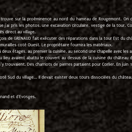
e trouve sur la proéminence au nord du hameau de Rougemont. On dev
 j'ai pris les photos, une excavation circulaire, vestige de la tour. 
 direct au village.
nçois de GRENAUD fait exécuter des réparations dans la tour Est du ch
urailles coté Ouest. Le propriétaire fournira les matériaux.
deux étages, au premier la cuisine, au second une chapelle avec les a
u lieu avaient abattu le couvert au dessus de la cuisine du château 
 s’y trouvaient. Des charriots de pierres partaient pour Corlier. En 
té Sud du village... Il devait exister deux tours dissociées du château,
inand et d'Evosges.