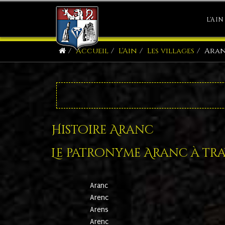
L'AIN
Accueil
L'Ain
Les villages
Ara
Histoire Aranc
Le patronyme Aranc à trav
Aranc
Arenc
Arens
Arenc