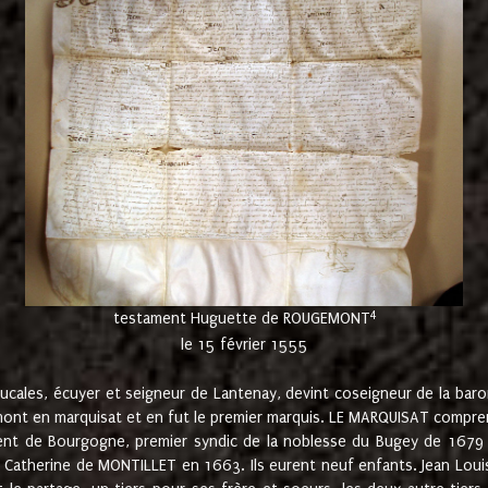
4
testament Huguette de ROUGEMONT
le 15 février 1555
cales, écuyer et seigneur de Lantenay, devint coseigneur de la bar
ont en marquisat et en fut le premier marquis. LE MARQUISAT comprenait
ement de Bourgogne, premier syndic de la noblesse du Bugey de 1679 à
Catherine de MONTILLET en 1663. Ils eurent neuf enfants. Jean Louis,