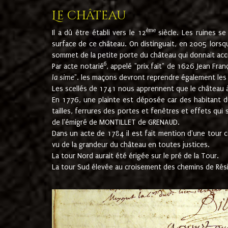
Le château
ème
Il a dû être établi vers le 12
siècle. Les ruines s
surface de ce château. On distinguait, en 2005 lorsque
sommet de la petite porte du château qui donnait accès
6
Par acte notarié
, appelé "prix fait" de 1626 Jean Fra
la sime
". les maçons devront reprendre également les m
Les scellés de 1741 nous apprennent que le château à 
En 1776, une plainte est déposée car des habitant d
tailles, ferrures des portes et fenêtres et effets qui
de l'émigré de MONTILLET de GRENAUD.
Dans un acte de 1784 il est fait mention d'une tour co
vu de la grandeur du château en toutes justices.
La tour Nord aurait été érigée sur le pré de la Tour.
La tour Sud élevée au croisement des chemins de Rés