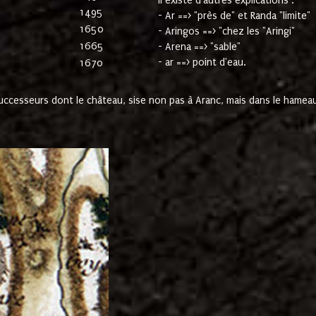
Il existe d'autres explications :
1495
- Ar ==> "près de" et Randa "limite"
1650
- Aringos ==> "chez les "Aringi"
1665
- Arena ==> "sable"
- ar ==> point d'eau.
1670
cesseurs dont le château, sise non pas à Aranc, mais dans le hameau 