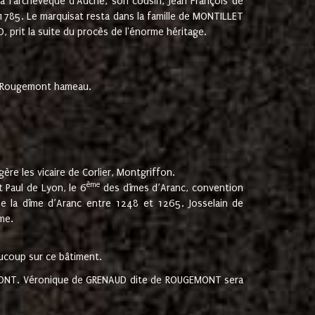
 à l'archevêque d'Auche, son cousin, Jean François de
 1785. Le marquisat resta dans la famille de MONTILLET
, prit la suite du procès de l'énorme héritage.
et Rougemont hameau.
ère les vicaire de Corlier, Montgriffon.
ème
 Paul de Lyon, le 6
des dîmes d’Aranc, convention
e la dîme d’Aranc entre 1248 et 1265. Josselain de
me.
aucoup sur ce bâtiment.
UGEMONT. Véronique de GRENAUD dite de ROUGEMONT sera