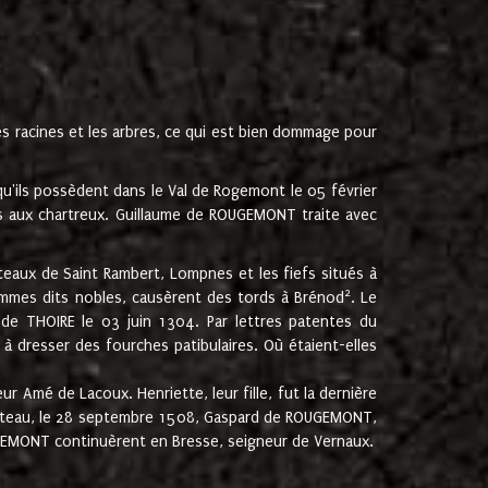
les racines et les arbres, ce qui est bien dommage pour
'ils possèdent dans le Val de Rogemont le 05 février
es aux chartreux. Guillaume de ROUGEMONT traite avec
teaux de Saint Rambert, Lompnes et les fiefs situés à
2
mmes dits nobles, causèrent des tords à Brénod
. Le
de THOIRE le 03 juin 1304. Par lettres patentes du
 dresser des fourches patibulaires. Où étaient-elles
Amé de Lacoux. Henriette, leur fille, fut la dernière
hâteau, le 28 septembre 1508, Gaspard de ROUGEMONT,
ROUGEMONT continuèrent en Bresse, seigneur de Vernaux.