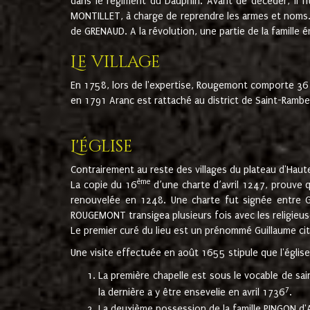
dans le régiment du Dauphin. Avant de décéder, il fi
MONTILLET, à charge de reprendre les armes et noms. I
de GRENAUD. A la révolution, une partie de la famille 
Le village
En 1758, lors de l'expertise, Rougemont comporte 36
en 1791 Aranc est rattaché au district de Saint-Ram
L'église
Contrairement au reste des villages du plateau d'Haute
ème
La copie du 16
d’une charte d’avril 1247, prouve 
renouvelée en 1248. Une charte fut signée entre G
ROUGEMONT transigea plusieurs fois avec les religieuse
Le premier curé du lieu est un prénommé Guillaume ci
Une visite effectuée en août 1655 stipule que l'églis
La première chapelle est sous le vocable de s
7
la dernière a y être ensevelie en avril 1736
.
La deuxième possession de la famille PINGON d'A