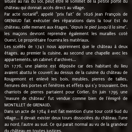
située au ras du sol, peut être le sommet de la petite porte du
château qui donnait accès direct au village.
6
Par acte notarié
, appelé "prix fait" de 1626 Jean François de
GRENAUD fait exécuter des réparations dans la tour Est du
château, celle menant aux étages, "
depuis le pied jusqu'à la sime
".
les maçons devront reprendre également les murailles coté
Ouest. Le propriétaire fournira les matériaux.
Les scellés de 1741 nous apprennent que le château à deux
étages, au premier la cuisine, au second une chapelle avec les
appartements, un cabinet d'archives...
En 1776, une plainte est déposée car des habitant du lieu
avaient abattu le couvert au dessus de la cuisine du château de
Rougemont et enlevé les bois, meubles, pierres de tailles,
ferrures des portes et fenêtres et effets qui s’y trouvaient. Des
charriots de pierres partaient pour Corlier. En juin 1795 une
"masure de château" fut vendue comme bien de l'émigré de
MONTILLET de GRENAUD.
Dans un acte de 1784 il est fait mention d'une tour coté Sud du
village... Il devait exister deux tours dissociées du château, l'une
au nord, l'autre au sud. Ce qui parait normal au vu de la grandeur
du château en toutes justices.