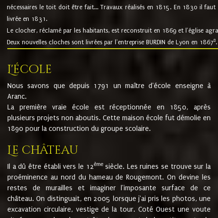
nécessaires le toit doit être fait... Travaux réalisés en 1815. En 1830 il faut
livrée en 1831.
Le clocher, réclamé par les habitants, est reconstruit en 1869 et l'église agr
8
Deux nouvelles cloches sont livrées par l'entreprise BURDIN de Lyon en 1867
.
L'école
Nous savons que depuis 1791 un maître d'école enseigne à
Aranc.
La première vraie école est réceptionnée en 1850, après
plusieurs projets non aboutis. Cette maison école fut démolie en
1890 pour la construction du groupe scolaire.
Le château
ème
Il a dû être établi vers le 12
siècle. Les ruines se trouve sur la
proéminence au nord du hameau de Rougemont. On devine les
restes de murailles et imaginer l'imposante surface de ce
château. On distinguait, en 2005 lorsque j'ai pris les photos, une
excavation circulaire, vestige de la tour. Coté Ouest une voute