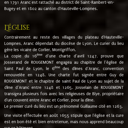
en 1791 Aranc est rattaché au district de Saint-Rambert-en-
Bugey et en 1802 au canton d'Hauteville-Lompnes.
L'église
Contrairement au reste des villages du plateau d'Hauteville-
Lompnes, Aranc dépendait du diocèse de Lyon. Le curier du lieu
gère les vicaire de Corlier, Montgriffon.
ème
La copie du 16
d’une charte d’avril 1247, prouve que
Josserand de ROUGEMONT engagea au chapitre de l’église de
ème
Saint Paul de Lyon, le 6
des dîmes d’Aranc, convention
renouvelée en 1248. Une charte fut signée entre Guy de
ROUGEMONT et le chapitre de saint Paul de Lyon au sujet de la
dîme d’Aranc entre 1248 et 1265. Josselain de ROUGEMONT
transigea plusieurs fois avec les religieuses de Blye, propriétaire
d'un couvent entre Aranc et Corlier, pour la dîme.
Le premier curé du lieu est un prénommé Guillaume cité en 1263.
Une visite effectuée en août 1655 stipule que l'église et la cure
est en bon été et bien entretenue, mais nous apprend beaucoup