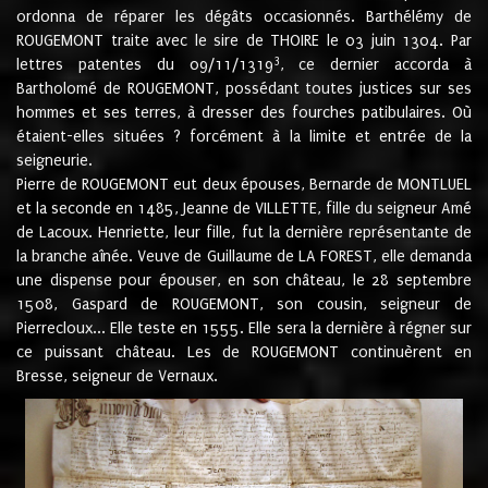
ordonna de réparer les dégâts occasionnés. Barthélémy de
ROUGEMONT traite avec le sire de THOIRE le 03 juin 1304. Par
3
lettres patentes du 09/11/1319
, ce dernier accorda à
Bartholomé de ROUGEMONT, possédant toutes justices sur ses
hommes et ses terres, à dresser des fourches patibulaires. Où
étaient-elles situées ? forcément à la limite et entrée de la
seigneurie.
Pierre de ROUGEMONT eut deux épouses, Bernarde de MONTLUEL
et la seconde en 1485, Jeanne de VILLETTE, fille du seigneur Amé
de Lacoux. Henriette, leur fille, fut la dernière représentante de
la branche aînée. Veuve de Guillaume de LA FOREST, elle demanda
une dispense pour épouser, en son château, le 28 septembre
1508, Gaspard de ROUGEMONT, son cousin, seigneur de
Pierrecloux... Elle teste en 1555. Elle sera la dernière à régner sur
ce puissant château. Les de ROUGEMONT continuèrent en
Bresse, seigneur de Vernaux.