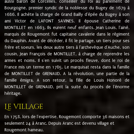
aussi baron de Corcelles, conseiller du roi au parlement de
Bourgogne, premier syndic de la noblesse du Bugey de 1679 à
1686. Il achète la charge de Grand Bailly d'épée du Bugey à son
ami Victor de LAFONT SAVINES. Il épouse Catherine de
MONTILLET en 1663. Ils eurent neuf enfants. Jean Louis, l'ainé,
marquis de Rougemont fut capitaine cavalerie dans le régiment
du Dauphin. Avant de décéder, il fit le partage, un tiers pour ses
frère et soeurs, les deux autre tiers à l'archevêque d'Auche, son
cousin, Jean François de MONTILLET, à charge de reprendre les
armes et noms. Il s'en suivit un procès fleuve, dont le roi de
France mis un terme en 1785. Le marquisat resta dans la famille
de MONTILLET de GRENAUD. A la révolution, une partie de la
famille émigra. A son retour, la fille de Louis Honoré de
MONTILLET de GRENAUD, prit la suite du procès de l'énorme
héritage.
Le village
En 1758, lors de l'expertise, Rougemont comporte 36 maisons et
seulement 24 à Aranc. Depuis Aranc est devenu village et
Rougemont hameau.