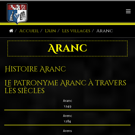
Accueil
L'Ain
Les villages
Aranc
Aranc
Histoire Aranc
Le patronyme Aranc à travers
les siècles
Aranc
1249
Arenc
1284
Arens