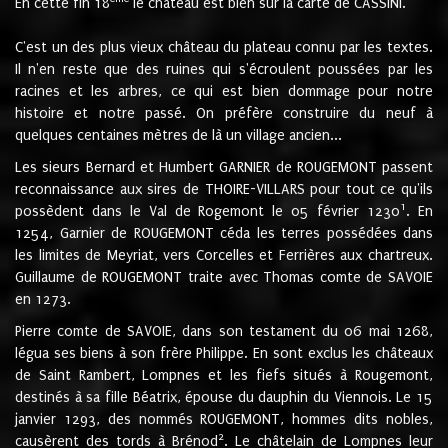
En cette fin 18
le château est bien sur la carte de CASSINI.
C'est un des plus vieux château du plateau connu par les textes.
Il n'en reste que des ruines qui s'écroulent poussées par les
racines et les arbres, ce qui est bien dommage pour notre
histoire et notre passé. On préfère construire du neuf à
quelques centaines mètres de là un village ancien...
Les sieurs Bernard et Humbert GARNIER de ROUGEMONT passent
reconnaissance aux sires de THOIRE-VILLARS pour tout ce qu'ils
1
possèdent dans le Val de Rogemont le 05 février 1230
. En
1254, Garnier de ROUGEMONT céda les terres possédées dans
les limites de Meyriat, vers Corcelles et Ferrières aux chartreux.
Guillaume de ROUGEMONT traite avec Thomas comte de SAVOIE
en 1273.
Pierre comte de SAVOIE, dans son testament du 06 mai 1268,
légua ses biens à son frère Philippe. En sont exclus les châteaux
de Saint Rambert, Lompnes et les fiefs situés à Rougemont,
destinés à sa fille Béatrix, épouse du dauphin du Viennois. Le 15
janvier 1293, des nommés ROUGEMONT, hommes dits nobles,
2
causèrent des tords à Brénod
. Le châtelain de Lompnes leur