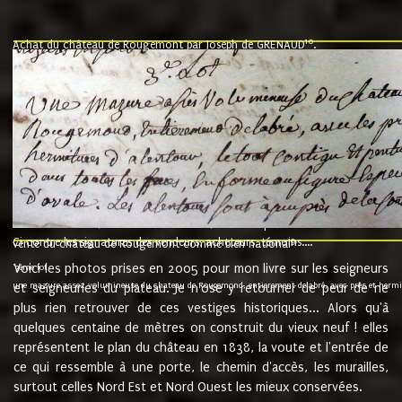
10
Achat du château de Rougemont par Joseph de GRENAUD
.
"l'an mil six cent soixante treze le ving neuvième jour du mois de novemb
nommé fut présent Messire Claude Guillaume de Moyriat chevalier baron de 
vend, purement simplement et irrevocablement a monseigneur monsieur Jose
et chavannes conseiller du roy au parlement de Bourgogne, present et accept
que le dit seigneur Baron de la Vellière a sur ses hommes, indivisables et fi
de la Velliere tout ainsi et comme le dit seigneur Baron et ses hauteurs e
présent......"
suivent les rentes, donation des terriers, etc... au prix de 880 livre louis d'or
Ci contre les signatures des vendeurs, acheteurs, témoins....
9.
vente du château de Rougemont comme bien national
Voici les photos prises en 2005 pour mon livre sur les seigneurs
"3ème lot
une mazure assez volumineuse du chateau de Rougemond, entierement delabré, avec près et hermitur
et seigneuries du plateau. Je n'ose y retourner de peur de ne
plus rien retrouver de ces vestiges historiques... Alors qu'à
quelques centaine de mètres on construit du vieux neuf ! elles
représentent le plan du château en 1838, la voute et l'entrée de
ce qui ressemble à une porte, le chemin d'accès, les murailles,
surtout celles Nord Est et Nord Ouest les mieux conservées.