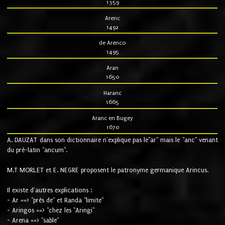
1359
Arenc
1492
de Arenco
1495
Aran
1650
Haranc
1665
Aranc en Bugey
1670
A. DAUZAT dans son dictionnaire n'explique pas le"ar" mais le "anc" venant
du pré-latin "ancum".
M.T MORLET et E. NEGRE proposent le patronyme germanique Arincus.
Il existe d'autres explications :
- Ar ==> "près de" et Randa "limite"
- Aringos ==> "chez les "Aringi"
- Arena ==> "sable"