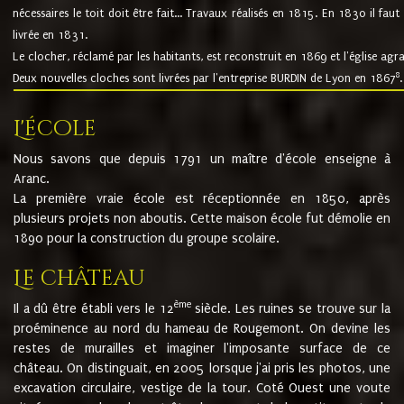
nécessaires le toit doit être fait... Travaux réalisés en 1815. En 1830 il faut
livrée en 1831.
Le clocher, réclamé par les habitants, est reconstruit en 1869 et l'église agr
8
Deux nouvelles cloches sont livrées par l'entreprise BURDIN de Lyon en 1867
.
L'école
Nous savons que depuis 1791 un maître d'école enseigne à
Aranc.
La première vraie école est réceptionnée en 1850, après
plusieurs projets non aboutis. Cette maison école fut démolie en
1890 pour la construction du groupe scolaire.
Le château
ème
Il a dû être établi vers le 12
siècle. Les ruines se trouve sur la
proéminence au nord du hameau de Rougemont. On devine les
restes de murailles et imaginer l'imposante surface de ce
château. On distinguait, en 2005 lorsque j'ai pris les photos, une
excavation circulaire, vestige de la tour. Coté Ouest une voute