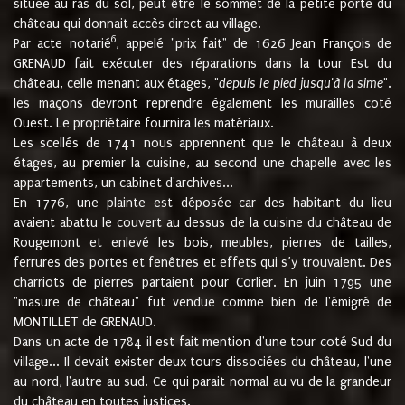
située au ras du sol, peut être le sommet de la petite porte du
château qui donnait accès direct au village.
6
Par acte notarié
, appelé "prix fait" de 1626 Jean François de
GRENAUD fait exécuter des réparations dans la tour Est du
château, celle menant aux étages, "
depuis le pied jusqu'à la sime
".
les maçons devront reprendre également les murailles coté
Ouest. Le propriétaire fournira les matériaux.
Les scellés de 1741 nous apprennent que le château à deux
étages, au premier la cuisine, au second une chapelle avec les
appartements, un cabinet d'archives...
En 1776, une plainte est déposée car des habitant du lieu
avaient abattu le couvert au dessus de la cuisine du château de
Rougemont et enlevé les bois, meubles, pierres de tailles,
ferrures des portes et fenêtres et effets qui s’y trouvaient. Des
charriots de pierres partaient pour Corlier. En juin 1795 une
"masure de château" fut vendue comme bien de l'émigré de
MONTILLET de GRENAUD.
Dans un acte de 1784 il est fait mention d'une tour coté Sud du
village... Il devait exister deux tours dissociées du château, l'une
au nord, l'autre au sud. Ce qui parait normal au vu de la grandeur
du château en toutes justices.