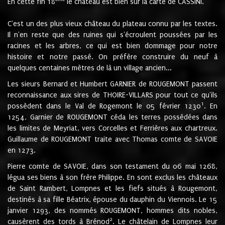
En cette fin 18
le château est bien sur la carte de CASSINI.
C'est un des plus vieux château du plateau connu par les textes.
Il n'en reste que des ruines qui s'écroulent poussées par les
racines et les arbres, ce qui est bien dommage pour notre
histoire et notre passé. On préfère construire du neuf à
quelques centaines mètres de là un village ancien...
Les sieurs Bernard et Humbert GARNIER de ROUGEMONT passent
reconnaissance aux sires de THOIRE-VILLARS pour tout ce qu'ils
1
possèdent dans le Val de Rogemont le 05 février 1230
. En
1254, Garnier de ROUGEMONT céda les terres possédées dans
les limites de Meyriat, vers Corcelles et Ferrières aux chartreux.
Guillaume de ROUGEMONT traite avec Thomas comte de SAVOIE
en 1273.
Pierre comte de SAVOIE, dans son testament du 06 mai 1268,
légua ses biens à son frère Philippe. En sont exclus les châteaux
de Saint Rambert, Lompnes et les fiefs situés à Rougemont,
destinés à sa fille Béatrix, épouse du dauphin du Viennois. Le 15
janvier 1293, des nommés ROUGEMONT, hommes dits nobles,
2
causèrent des tords à Brénod
. Le châtelain de Lompnes leur