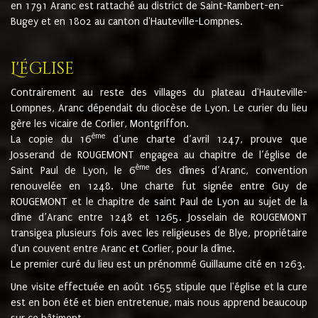
en 1791 Aranc est rattaché au district de Saint-Rambert-en-
Bugey et en 1802 au canton d'Hauteville-Lompnes.
L'église
Contrairement au reste des villages du plateau d'Hauteville-
Lompnes, Aranc dépendait du diocèse de Lyon. Le curier du lieu
gère les vicaire de Corlier, Montgriffon.
ème
La copie du 16
d’une charte d’avril 1247, prouve que
Josserand de ROUGEMONT engagea au chapitre de l’église de
ème
Saint Paul de Lyon, le 6
des dîmes d’Aranc, convention
renouvelée en 1248. Une charte fut signée entre Guy de
ROUGEMONT et le chapitre de saint Paul de Lyon au sujet de la
dîme d’Aranc entre 1248 et 1265. Josselain de ROUGEMONT
transigea plusieurs fois avec les religieuses de Blye, propriétaire
d'un couvent entre Aranc et Corlier, pour la dîme.
Le premier curé du lieu est un prénommé Guillaume cité en 1263.
Une visite effectuée en août 1655 stipule que l'église et la cure
est en bon été et bien entretenue, mais nous apprend beaucoup