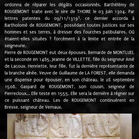
ordonna de réparer les dégâts occasionnés. Barthélémy de
ROUGEMONT traite avec le sire de THOIRE le 03 juin 1304. Par
3
lettres patentes du 09/11/1319
, ce dernier accorda à
Bartholomé de ROUGEMONT, possédant toutes justices sur ses
hommes et ses terres, à dresser des fourches patibulaires. Où
étaient-elles situées ? forcément à la limite et entrée de la
seigneurie.
Pierre de ROUGEMONT eut deux épouses, Bernarde de MONTLUEL
et la seconde en 1485, Jeanne de VILLETTE, fille du seigneur Amé
de Lacoux. Henriette, leur fille, fut la dernière représentante de
la branche aînée. Veuve de Guillaume de LA FOREST, elle demanda
une dispense pour épouser, en son château, le 28 septembre
1508, Gaspard de ROUGEMONT, son cousin, seigneur de
Pierrecloux... Elle teste en 1555. Elle sera la dernière à régner sur
ce puissant château. Les de ROUGEMONT continuèrent en
Bresse, seigneur de Vernaux.