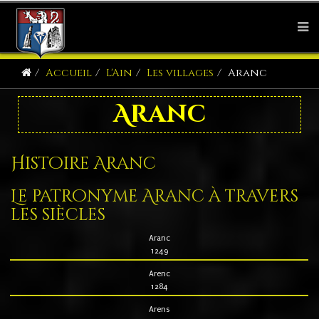
Accueil
L'Ain
Les villages
Aranc
Aranc
Histoire Aranc
Le patronyme Aranc à travers
les siècles
Aranc
1249
Arenc
1284
Arens