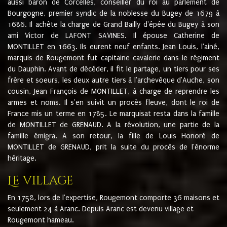
aussi baron de Corcelles, conseiller du roi au parlement de
Bourgogne, premier syndic de la noblesse du Bugey de 1679 à
1686. Il achète la charge de Grand Bailly d'épée du Bugey à son
ami Victor de LAFONT SAVINES. Il épouse Catherine de
MONTILLET en 1663. Ils eurent neuf enfants. Jean Louis, l'ainé,
marquis de Rougemont fut capitaine cavalerie dans le régiment
du Dauphin. Avant de décéder, il fit le partage, un tiers pour ses
frère et soeurs, les deux autre tiers à l'archevêque d'Auche, son
cousin, Jean François de MONTILLET, à charge de reprendre les
armes et noms. Il s'en suivit un procès fleuve, dont le roi de
France mis un terme en 1785. Le marquisat resta dans la famille
de MONTILLET de GRENAUD. A la révolution, une partie de la
famille émigra. A son retour, la fille de Louis Honoré de
MONTILLET de GRENAUD, prit la suite du procès de l'énorme
héritage.
Le village
En 1758, lors de l'expertise, Rougemont comporte 36 maisons et
seulement 24 à Aranc. Depuis Aranc est devenu village et
Rougemont hameau.