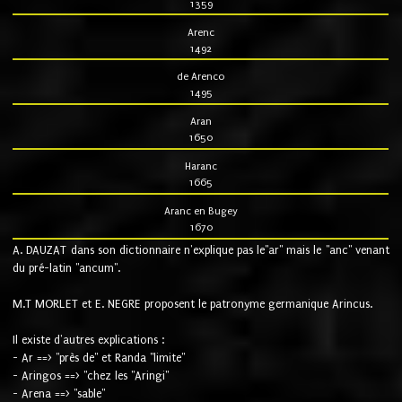
1359
Arenc
1492
de Arenco
1495
Aran
1650
Haranc
1665
Aranc en Bugey
1670
A. DAUZAT dans son dictionnaire n'explique pas le"ar" mais le "anc" venant
du pré-latin "ancum".
M.T MORLET et E. NEGRE proposent le patronyme germanique Arincus.
Il existe d'autres explications :
- Ar ==> "près de" et Randa "limite"
- Aringos ==> "chez les "Aringi"
- Arena ==> "sable"