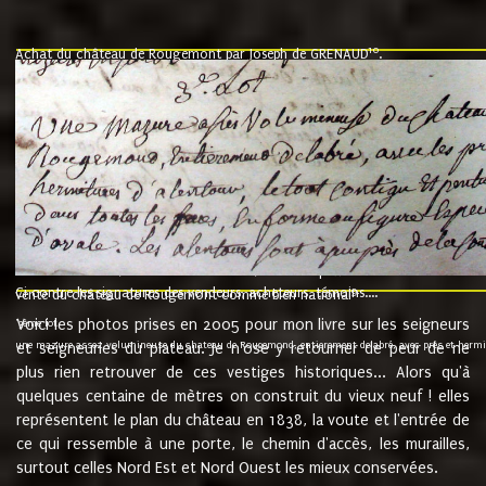
10
Achat du château de Rougemont par Joseph de GRENAUD
.
"l'an mil six cent soixante treze le ving neuvième jour du mois de novemb
nommé fut présent Messire Claude Guillaume de Moyriat chevalier baron de 
vend, purement simplement et irrevocablement a monseigneur monsieur Jose
et chavannes conseiller du roy au parlement de Bourgogne, present et accept
que le dit seigneur Baron de la Vellière a sur ses hommes, indivisables et fi
de la Velliere tout ainsi et comme le dit seigneur Baron et ses hauteurs e
présent......"
suivent les rentes, donation des terriers, etc... au prix de 880 livre louis d'or
Ci contre les signatures des vendeurs, acheteurs, témoins....
9.
vente du château de Rougemont comme bien national
Voici les photos prises en 2005 pour mon livre sur les seigneurs
"3ème lot
une mazure assez volumineuse du chateau de Rougemond, entierement delabré, avec près et hermitur
et seigneuries du plateau. Je n'ose y retourner de peur de ne
plus rien retrouver de ces vestiges historiques... Alors qu'à
quelques centaine de mètres on construit du vieux neuf ! elles
représentent le plan du château en 1838, la voute et l'entrée de
ce qui ressemble à une porte, le chemin d'accès, les murailles,
surtout celles Nord Est et Nord Ouest les mieux conservées.