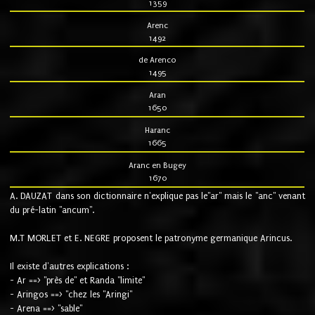
1359
Arenc
1492
de Arenco
1495
Aran
1650
Haranc
1665
Aranc en Bugey
1670
A. DAUZAT dans son dictionnaire n'explique pas le"ar" mais le "anc" venant
du pré-latin "ancum".
M.T MORLET et E. NEGRE proposent le patronyme germanique Arincus.
Il existe d'autres explications :
- Ar ==> "près de" et Randa "limite"
- Aringos ==> "chez les "Aringi"
- Arena ==> "sable"