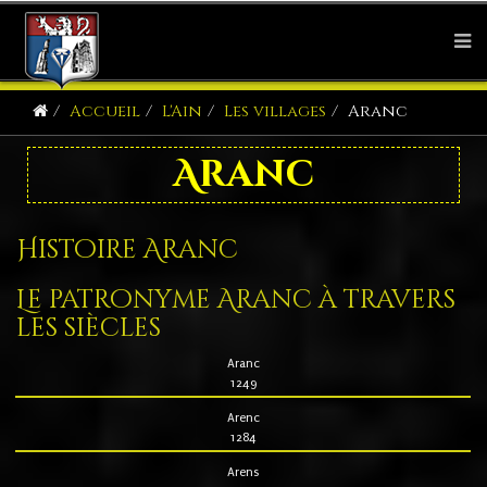
Accueil
L'Ain
Les villages
Aranc
Aranc
Histoire Aranc
Le patronyme Aranc à travers
les siècles
Aranc
1249
Arenc
1284
Arens