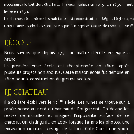
nécessaires le toit doit être fait... Travaux réalisés en 1815. En 1830 il faut
livrée en 1831.
Le clocher, réclamé par les habitants, est reconstruit en 1869 et l'église agr
8
Deux nouvelles cloches sont livrées par l'entreprise BURDIN de Lyon en 1867
.
L'école
Nous savons que depuis 1791 un maître d'école enseigne à
Aranc.
La première vraie école est réceptionnée en 1850, après
plusieurs projets non aboutis. Cette maison école fut démolie en
1890 pour la construction du groupe scolaire.
Le château
ème
Il a dû être établi vers le 12
siècle. Les ruines se trouve sur la
proéminence au nord du hameau de Rougemont. On devine les
restes de murailles et imaginer l'imposante surface de ce
château. On distinguait, en 2005 lorsque j'ai pris les photos, une
excavation circulaire, vestige de la tour. Coté Ouest une voute