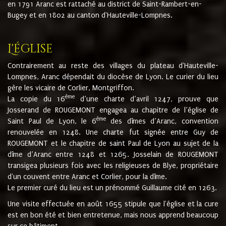
en 1791 Aranc est rattaché au district de Saint-Rambert-en-
Bugey et en 1802 au canton d'Hauteville-Lompnes.
L'église
Contrairement au reste des villages du plateau d'Hauteville-
Lompnes, Aranc dépendait du diocèse de Lyon. Le curier du lieu
gère les vicaire de Corlier, Montgriffon.
ème
La copie du 16
d’une charte d’avril 1247, prouve que
Josserand de ROUGEMONT engagea au chapitre de l’église de
ème
Saint Paul de Lyon, le 6
des dîmes d’Aranc, convention
renouvelée en 1248. Une charte fut signée entre Guy de
ROUGEMONT et le chapitre de saint Paul de Lyon au sujet de la
dîme d’Aranc entre 1248 et 1265. Josselain de ROUGEMONT
transigea plusieurs fois avec les religieuses de Blye, propriétaire
d'un couvent entre Aranc et Corlier, pour la dîme.
Le premier curé du lieu est un prénommé Guillaume cité en 1263.
Une visite effectuée en août 1655 stipule que l'église et la cure
est en bon été et bien entretenue, mais nous apprend beaucoup