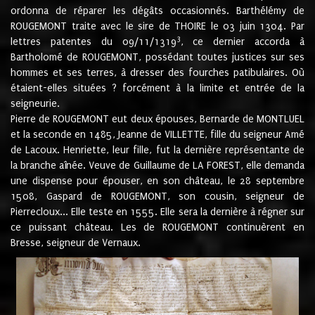
ordonna de réparer les dégâts occasionnés. Barthélémy de
ROUGEMONT traite avec le sire de THOIRE le 03 juin 1304. Par
3
lettres patentes du 09/11/1319
, ce dernier accorda à
Bartholomé de ROUGEMONT, possédant toutes justices sur ses
hommes et ses terres, à dresser des fourches patibulaires. Où
étaient-elles situées ? forcément à la limite et entrée de la
seigneurie.
Pierre de ROUGEMONT eut deux épouses, Bernarde de MONTLUEL
et la seconde en 1485, Jeanne de VILLETTE, fille du seigneur Amé
de Lacoux. Henriette, leur fille, fut la dernière représentante de
la branche aînée. Veuve de Guillaume de LA FOREST, elle demanda
une dispense pour épouser, en son château, le 28 septembre
1508, Gaspard de ROUGEMONT, son cousin, seigneur de
Pierrecloux... Elle teste en 1555. Elle sera la dernière à régner sur
ce puissant château. Les de ROUGEMONT continuèrent en
Bresse, seigneur de Vernaux.