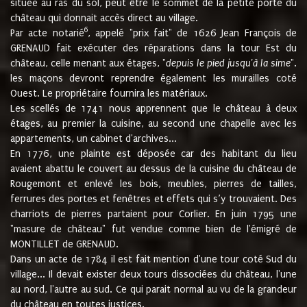
située au ras du sol, peut être le sommet de la petite porte du
château qui donnait accès direct au village.
6
Par acte notarié
, appelé "prix fait" de 1626 Jean François de
GRENAUD fait exécuter des réparations dans la tour Est du
château, celle menant aux étages, "
depuis le pied jusqu'à la sime
".
les maçons devront reprendre également les murailles coté
Ouest. Le propriétaire fournira les matériaux.
Les scellés de 1741 nous apprennent que le château à deux
étages, au premier la cuisine, au second une chapelle avec les
appartements, un cabinet d'archives...
En 1776, une plainte est déposée car des habitant du lieu
avaient abattu le couvert au dessus de la cuisine du château de
Rougemont et enlevé les bois, meubles, pierres de tailles,
ferrures des portes et fenêtres et effets qui s’y trouvaient. Des
charriots de pierres partaient pour Corlier. En juin 1795 une
"masure de château" fut vendue comme bien de l'émigré de
MONTILLET de GRENAUD.
Dans un acte de 1784 il est fait mention d'une tour coté Sud du
village... Il devait exister deux tours dissociées du château, l'une
au nord, l'autre au sud. Ce qui parait normal au vu de la grandeur
du château en toutes justices.