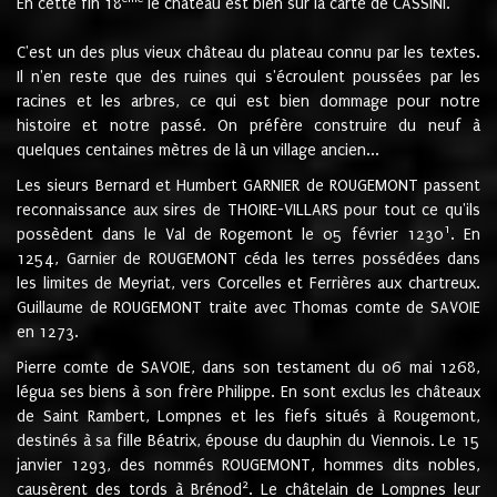
En cette fin 18
le château est bien sur la carte de CASSINI.
C'est un des plus vieux château du plateau connu par les textes.
Il n'en reste que des ruines qui s'écroulent poussées par les
racines et les arbres, ce qui est bien dommage pour notre
histoire et notre passé. On préfère construire du neuf à
quelques centaines mètres de là un village ancien...
Les sieurs Bernard et Humbert GARNIER de ROUGEMONT passent
reconnaissance aux sires de THOIRE-VILLARS pour tout ce qu'ils
1
possèdent dans le Val de Rogemont le 05 février 1230
. En
1254, Garnier de ROUGEMONT céda les terres possédées dans
les limites de Meyriat, vers Corcelles et Ferrières aux chartreux.
Guillaume de ROUGEMONT traite avec Thomas comte de SAVOIE
en 1273.
Pierre comte de SAVOIE, dans son testament du 06 mai 1268,
légua ses biens à son frère Philippe. En sont exclus les châteaux
de Saint Rambert, Lompnes et les fiefs situés à Rougemont,
destinés à sa fille Béatrix, épouse du dauphin du Viennois. Le 15
janvier 1293, des nommés ROUGEMONT, hommes dits nobles,
2
causèrent des tords à Brénod
. Le châtelain de Lompnes leur