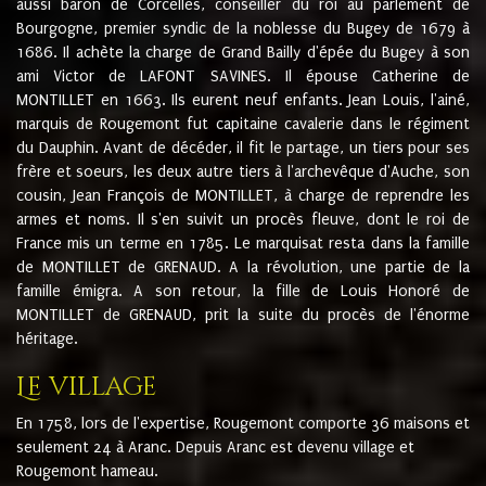
aussi baron de Corcelles, conseiller du roi au parlement de
Bourgogne, premier syndic de la noblesse du Bugey de 1679 à
1686. Il achète la charge de Grand Bailly d'épée du Bugey à son
ami Victor de LAFONT SAVINES. Il épouse Catherine de
MONTILLET en 1663. Ils eurent neuf enfants. Jean Louis, l'ainé,
marquis de Rougemont fut capitaine cavalerie dans le régiment
du Dauphin. Avant de décéder, il fit le partage, un tiers pour ses
frère et soeurs, les deux autre tiers à l'archevêque d'Auche, son
cousin, Jean François de MONTILLET, à charge de reprendre les
armes et noms. Il s'en suivit un procès fleuve, dont le roi de
France mis un terme en 1785. Le marquisat resta dans la famille
de MONTILLET de GRENAUD. A la révolution, une partie de la
famille émigra. A son retour, la fille de Louis Honoré de
MONTILLET de GRENAUD, prit la suite du procès de l'énorme
héritage.
Le village
En 1758, lors de l'expertise, Rougemont comporte 36 maisons et
seulement 24 à Aranc. Depuis Aranc est devenu village et
Rougemont hameau.