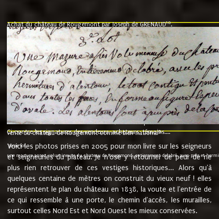
10
Achat du château de Rougemont par Joseph de GRENAUD
.
"l'an mil six cent soixante treze le ving neuvième jour du mois de novemb
nommé fut présent Messire Claude Guillaume de Moyriat chevalier baron de 
vend, purement simplement et irrevocablement a monseigneur monsieur Jose
et chavannes conseiller du roy au parlement de Bourgogne, present et accept
que le dit seigneur Baron de la Vellière a sur ses hommes, indivisables et fi
de la Velliere tout ainsi et comme le dit seigneur Baron et ses hauteurs e
présent......"
suivent les rentes, donation des terriers, etc... au prix de 880 livre louis d'or
Ci contre les signatures des vendeurs, acheteurs, témoins....
9.
vente du château de Rougemont comme bien national
Voici les photos prises en 2005 pour mon livre sur les seigneurs
"3ème lot
une mazure assez volumineuse du chateau de Rougemond, entierement delabré, avec près et hermitur
et seigneuries du plateau. Je n'ose y retourner de peur de ne
plus rien retrouver de ces vestiges historiques... Alors qu'à
quelques centaine de mètres on construit du vieux neuf ! elles
représentent le plan du château en 1838, la voute et l'entrée de
ce qui ressemble à une porte, le chemin d'accès, les murailles,
surtout celles Nord Est et Nord Ouest les mieux conservées.