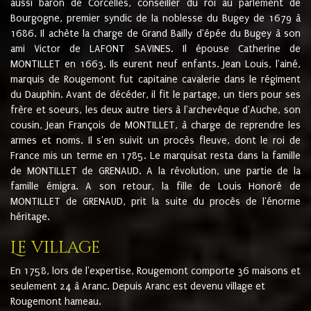
aussi baron de Corcelles, conseiller du roi au parlement de
Bourgogne, premier syndic de la noblesse du Bugey de 1679 à
1686. Il achète la charge de Grand Bailly d'épée du Bugey à son
ami Victor de LAFONT SAVINES. Il épouse Catherine de
MONTILLET en 1663. Ils eurent neuf enfants. Jean Louis, l'ainé,
marquis de Rougemont fut capitaine cavalerie dans le régiment
du Dauphin. Avant de décéder, il fit le partage, un tiers pour ses
frère et soeurs, les deux autre tiers à l'archevêque d'Auche, son
cousin, Jean François de MONTILLET, à charge de reprendre les
armes et noms. Il s'en suivit un procès fleuve, dont le roi de
France mis un terme en 1785. Le marquisat resta dans la famille
de MONTILLET de GRENAUD. A la révolution, une partie de la
famille émigra. A son retour, la fille de Louis Honoré de
MONTILLET de GRENAUD, prit la suite du procès de l'énorme
héritage.
Le village
En 1758, lors de l'expertise, Rougemont comporte 36 maisons et
seulement 24 à Aranc. Depuis Aranc est devenu village et
Rougemont hameau.