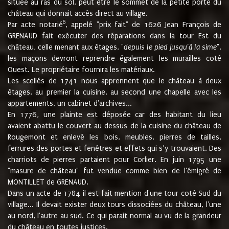
située au ras du sol, peut être le sommet de la petite porte du
château qui donnait accès direct au village.
6
Par acte notarié
, appelé "prix fait" de 1626 Jean François de
GRENAUD fait exécuter des réparations dans la tour Est du
château, celle menant aux étages, "
depuis le pied jusqu'à la sime
".
les maçons devront reprendre également les murailles coté
Ouest. Le propriétaire fournira les matériaux.
Les scellés de 1741 nous apprennent que le château à deux
étages, au premier la cuisine, au second une chapelle avec les
appartements, un cabinet d'archives...
En 1776, une plainte est déposée car des habitant du lieu
avaient abattu le couvert au dessus de la cuisine du château de
Rougemont et enlevé les bois, meubles, pierres de tailles,
ferrures des portes et fenêtres et effets qui s’y trouvaient. Des
charriots de pierres partaient pour Corlier. En juin 1795 une
"masure de château" fut vendue comme bien de l'émigré de
MONTILLET de GRENAUD.
Dans un acte de 1784 il est fait mention d'une tour coté Sud du
village... Il devait exister deux tours dissociées du château, l'une
au nord, l'autre au sud. Ce qui parait normal au vu de la grandeur
du château en toutes justices.