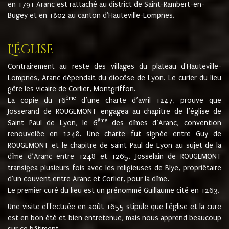
en 1791 Aranc est rattaché au district de Saint-Rambert-en-
Bugey et en 1802 au canton d'Hauteville-Lompnes.
L'église
Contrairement au reste des villages du plateau d'Hauteville-
Lompnes, Aranc dépendait du diocèse de Lyon. Le curier du lieu
gère les vicaire de Corlier, Montgriffon.
ème
La copie du 16
d’une charte d’avril 1247, prouve que
Josserand de ROUGEMONT engagea au chapitre de l’église de
ème
Saint Paul de Lyon, le 6
des dîmes d’Aranc, convention
renouvelée en 1248. Une charte fut signée entre Guy de
ROUGEMONT et le chapitre de saint Paul de Lyon au sujet de la
dîme d’Aranc entre 1248 et 1265. Josselain de ROUGEMONT
transigea plusieurs fois avec les religieuses de Blye, propriétaire
d'un couvent entre Aranc et Corlier, pour la dîme.
Le premier curé du lieu est un prénommé Guillaume cité en 1263.
Une visite effectuée en août 1655 stipule que l'église et la cure
est en bon été et bien entretenue, mais nous apprend beaucoup