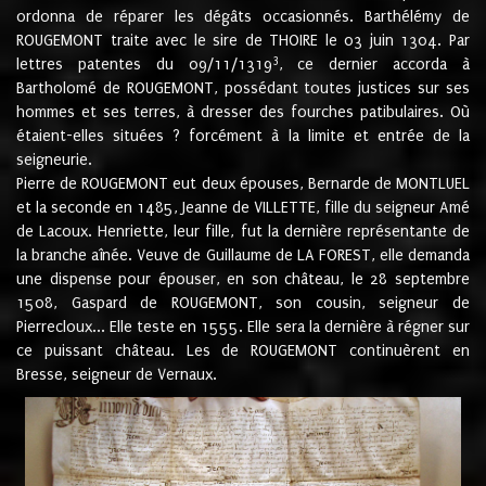
ordonna de réparer les dégâts occasionnés. Barthélémy de
ROUGEMONT traite avec le sire de THOIRE le 03 juin 1304. Par
3
lettres patentes du 09/11/1319
, ce dernier accorda à
Bartholomé de ROUGEMONT, possédant toutes justices sur ses
hommes et ses terres, à dresser des fourches patibulaires. Où
étaient-elles situées ? forcément à la limite et entrée de la
seigneurie.
Pierre de ROUGEMONT eut deux épouses, Bernarde de MONTLUEL
et la seconde en 1485, Jeanne de VILLETTE, fille du seigneur Amé
de Lacoux. Henriette, leur fille, fut la dernière représentante de
la branche aînée. Veuve de Guillaume de LA FOREST, elle demanda
une dispense pour épouser, en son château, le 28 septembre
1508, Gaspard de ROUGEMONT, son cousin, seigneur de
Pierrecloux... Elle teste en 1555. Elle sera la dernière à régner sur
ce puissant château. Les de ROUGEMONT continuèrent en
Bresse, seigneur de Vernaux.