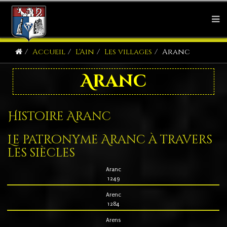
Accueil
L'Ain
Les villages
Aranc
Aranc
Histoire Aranc
Le patronyme Aranc à travers
les siècles
Aranc
1249
Arenc
1284
Arens