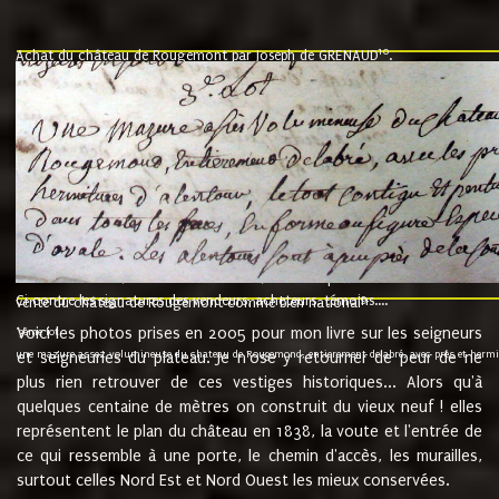
10
Achat du château de Rougemont par Joseph de GRENAUD
.
"l'an mil six cent soixante treze le ving neuvième jour du mois de novemb
nommé fut présent Messire Claude Guillaume de Moyriat chevalier baron de 
vend, purement simplement et irrevocablement a monseigneur monsieur Jose
et chavannes conseiller du roy au parlement de Bourgogne, present et accept
que le dit seigneur Baron de la Vellière a sur ses hommes, indivisables et fi
de la Velliere tout ainsi et comme le dit seigneur Baron et ses hauteurs e
présent......"
suivent les rentes, donation des terriers, etc... au prix de 880 livre louis d'or
Ci contre les signatures des vendeurs, acheteurs, témoins....
9.
vente du château de Rougemont comme bien national
Voici les photos prises en 2005 pour mon livre sur les seigneurs
"3ème lot
une mazure assez volumineuse du chateau de Rougemond, entierement delabré, avec près et hermitur
et seigneuries du plateau. Je n'ose y retourner de peur de ne
plus rien retrouver de ces vestiges historiques... Alors qu'à
quelques centaine de mètres on construit du vieux neuf ! elles
représentent le plan du château en 1838, la voute et l'entrée de
ce qui ressemble à une porte, le chemin d'accès, les murailles,
surtout celles Nord Est et Nord Ouest les mieux conservées.