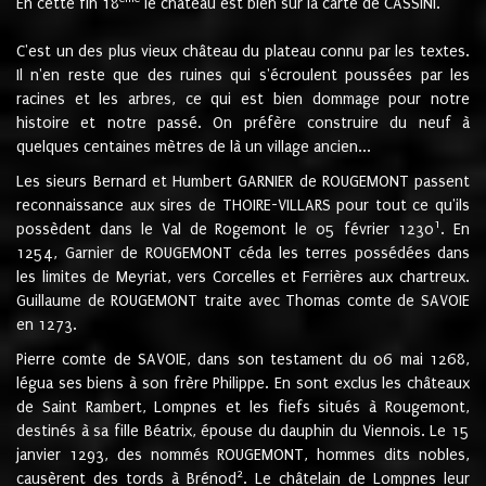
En cette fin 18
le château est bien sur la carte de CASSINI.
C'est un des plus vieux château du plateau connu par les textes.
Il n'en reste que des ruines qui s'écroulent poussées par les
racines et les arbres, ce qui est bien dommage pour notre
histoire et notre passé. On préfère construire du neuf à
quelques centaines mètres de là un village ancien...
Les sieurs Bernard et Humbert GARNIER de ROUGEMONT passent
reconnaissance aux sires de THOIRE-VILLARS pour tout ce qu'ils
1
possèdent dans le Val de Rogemont le 05 février 1230
. En
1254, Garnier de ROUGEMONT céda les terres possédées dans
les limites de Meyriat, vers Corcelles et Ferrières aux chartreux.
Guillaume de ROUGEMONT traite avec Thomas comte de SAVOIE
en 1273.
Pierre comte de SAVOIE, dans son testament du 06 mai 1268,
légua ses biens à son frère Philippe. En sont exclus les châteaux
de Saint Rambert, Lompnes et les fiefs situés à Rougemont,
destinés à sa fille Béatrix, épouse du dauphin du Viennois. Le 15
janvier 1293, des nommés ROUGEMONT, hommes dits nobles,
2
causèrent des tords à Brénod
. Le châtelain de Lompnes leur