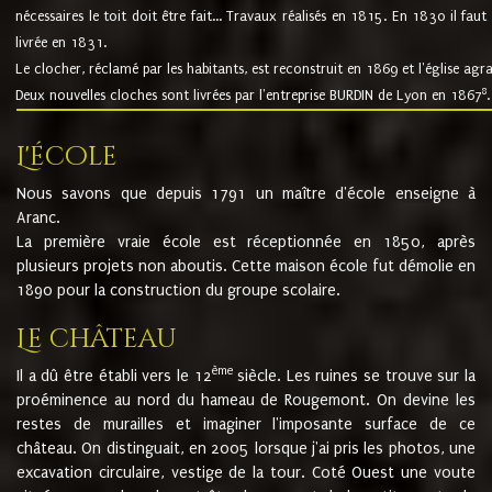
nécessaires le toit doit être fait... Travaux réalisés en 1815. En 1830 il faut
livrée en 1831.
Le clocher, réclamé par les habitants, est reconstruit en 1869 et l'église agr
8
Deux nouvelles cloches sont livrées par l'entreprise BURDIN de Lyon en 1867
.
L'école
Nous savons que depuis 1791 un maître d'école enseigne à
Aranc.
La première vraie école est réceptionnée en 1850, après
plusieurs projets non aboutis. Cette maison école fut démolie en
1890 pour la construction du groupe scolaire.
Le château
ème
Il a dû être établi vers le 12
siècle. Les ruines se trouve sur la
proéminence au nord du hameau de Rougemont. On devine les
restes de murailles et imaginer l'imposante surface de ce
château. On distinguait, en 2005 lorsque j'ai pris les photos, une
excavation circulaire, vestige de la tour. Coté Ouest une voute