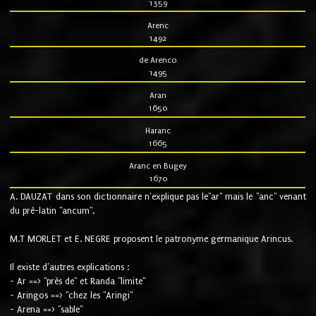
1359
Arenc
1492
de Arenco
1495
Aran
1650
Haranc
1665
Aranc en Bugey
1670
A. DAUZAT dans son dictionnaire n'explique pas le"ar" mais le "anc" venant
du pré-latin "ancum".
M.T MORLET et E. NEGRE proposent le patronyme germanique Arincus.
Il existe d'autres explications :
- Ar ==> "près de" et Randa "limite"
- Aringos ==> "chez les "Aringi"
- Arena ==> "sable"