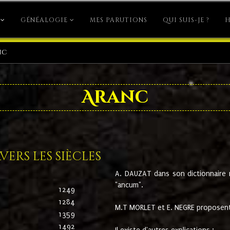
GÉNÉALOGIE
MES PARUTIONS
QUI SUIS-JE ?
H
nc
Aranc
ers les siècles
A. DAUZAT dans son dictionnaire n'
"ancum".
1249
1284
M.T MORLET et E. NEGRE proposent
1359
1492