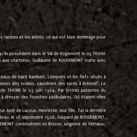
les racines et les arbres, ce qui est bien dommage pour
'ils possèdent dans le Val de Rogemont le 05 février
es aux chartreux. Guillaume de ROUGEMONT traite avec
teaux de Saint Rambert, Lompnes et les fiefs situés à
2
mmes dits nobles, causèrent des tords à Brénod
. Le
de THOIRE le 03 juin 1304. Par lettres patentes du
 dresser des fourches patibulaires. Où étaient-elles
Amé de Lacoux. Henriette, leur fille, fut la dernière
hâteau, le 28 septembre 1508, Gaspard de ROUGEMONT,
ROUGEMONT continuèrent en Bresse, seigneur de Vernaux.