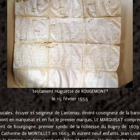
4
testament Huguette de ROUGEMONT
le 15 février 1555
cales, écuyer et seigneur de Lantenay, devint coseigneur de la bar
ont en marquisat et en fut le premier marquis. LE MARQUISAT comprenait
ement de Bourgogne, premier syndic de la noblesse du Bugey de 1679 à
Catherine de MONTILLET en 1663. Ils eurent neuf enfants. Jean Louis,