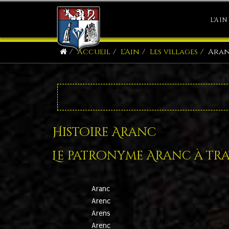
L'AIN
Accueil
L'Ain
Les villages
Ara
Histoire Aranc
Le patronyme Aranc à trav
Aranc
Arenc
Arens
Arenc