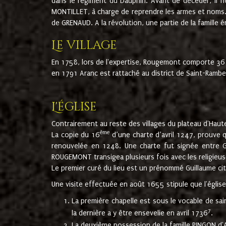
dans le régiment du Dauphin. Avant de décéder, il fi
MONTILLET, à charge de reprendre les armes et noms. I
de GRENAUD. A la révolution, une partie de la famille 
Le village
En 1758, lors de l'expertise, Rougemont comporte 36
en 1791 Aranc est rattaché au district de Saint-Ram
L'église
Contrairement au reste des villages du plateau d'Haute
ème
La copie du 16
d’une charte d’avril 1247, prouve 
renouvelée en 1248. Une charte fut signée entre G
ROUGEMONT transigea plusieurs fois avec les religieuse
Le premier curé du lieu est un prénommé Guillaume ci
Une visite effectuée en août 1655 stipule que l'églis
La première chapelle est sous le vocable de s
7
la dernière a y être ensevelie en avril 1736
.
La deuxième possession de la famille PINGON d'A