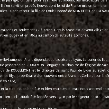
t le partage, un tiers pour ses frère et soeurs, les deux autre tiers
l s'en suivit un procès fleuve, dont le roi de France mis un terme en
émigra. A son retour, la fille de Louis Honoré de MONTILLET de GRENAUD
 maisons et seulement 24 à Aranc. Depuis Aranc est devenu village 
bert-en-Bugey et en 1802 au canton d'Hauteville-Lompnes.
ville-Lompnes, Aranc dépendait du diocèse de Lyon. Le curier du lieu g
que Josserand de ROUGEMONT engagea au chapitre de l’église de Saint
uy de ROUGEMONT et le chapitre de saint Paul de Lyon au sujet d
s de Blye, propriétaire d'un couvent entre Aranc et Corlier, pour la dî
té en 1263.
e et la cure est en bon été et bien entretenue, mais nous apprend be
aint Pierre. Elle aurait été fondée vers 1510 par le seigneur de RO
ranc, dont le patron est saint Michel.