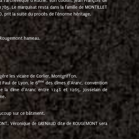
 à l'archevêque d'Auche, son cousin, Jean François de
 1785. Le marquisat resta dans la famille de MONTILLET
, prit la suite du procès de l'énorme héritage.
et Rougemont hameau.
ère les vicaire de Corlier, Montgriffon.
ème
 Paul de Lyon, le 6
des dîmes d’Aranc, convention
e la dîme d’Aranc entre 1248 et 1265. Josselain de
me.
aucoup sur ce bâtiment.
UGEMONT. Véronique de GRENAUD dite de ROUGEMONT sera