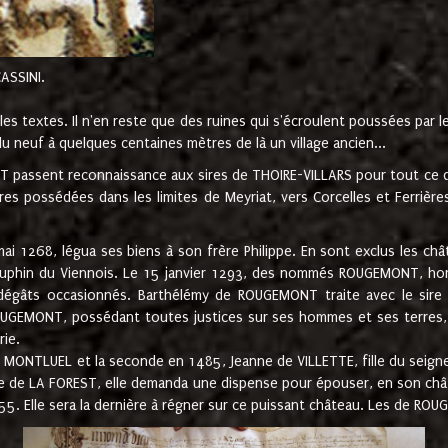
CASSINI.
es textes. Il n'en reste que des ruines qui s'écroulent poussées par 
u neuf à quelques centaines mètres de là un village ancien...
passent reconnaissance aux sires de THOIRE-VILLARS pour tout ce qu
es possédées dans les limites de Meyriat, vers Corcelles et Ferrièr
 1268, légua ses biens à son frère Philippe. En sont exclus les châ
dauphin du Viennois. Le 15 janvier 1293, des nommés ROUGEMONT, ho
dégâts occasionnés. Barthélémy de ROUGEMONT traite avec le sire 
UGEMONT, possédant toutes justices sur ses hommes et ses terres, à
rie.
NTLUEL et la seconde en 1485, Jeanne de VILLETTE, fille du seigneur 
ume de LA FOREST, elle demanda une dispense pour épouser, en son c
1555. Elle sera la dernière à régner sur ce puissant château. Les de 