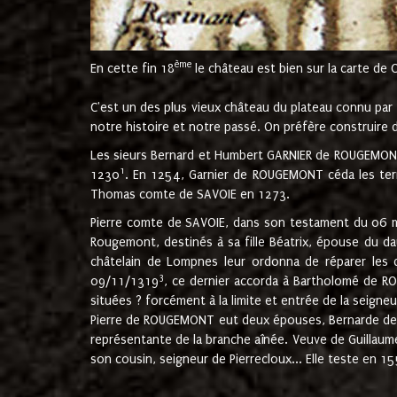
ème
En cette fin 18
le château est bien sur la carte de 
C'est un des plus vieux château du plateau connu par l
notre histoire et notre passé. On préfère construire d
Les sieurs Bernard et Humbert GARNIER de ROUGEMONT 
1
1230
. En 1254, Garnier de ROUGEMONT céda les terr
Thomas comte de SAVOIE en 1273.
Pierre comte de SAVOIE, dans son testament du 06 mai
Rougemont, destinés à sa fille Béatrix, épouse du 
châtelain de Lompnes leur ordonna de réparer les 
3
09/11/1319
, ce dernier accorda à Bartholomé de RO
situées ? forcément à la limite et entrée de la seigneu
Pierre de ROUGEMONT eut deux épouses, Bernarde de MO
représentante de la branche aînée. Veuve de Guilla
son cousin, seigneur de Pierrecloux... Elle teste en 