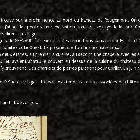
e trouve sur la proéminence au nord du hameau de Rougemont. On dev
 j'ai pris les photos, une excavation circulaire, vestige de la tour. 
 direct au village.
nçois de GRENAUD fait exécuter des réparations dans la tour Est du ch
urailles coté Ouest. Le propriétaire fournira les matériaux.
deux étages, au premier la cuisine, au second une chapelle avec les a
u lieu avaient abattu le couvert au dessus de la cuisine du château 
 s’y trouvaient. Des charriots de pierres partaient pour Corlier. En 
té Sud du village... Il devait exister deux tours dissociées du château,
inand et d'Evosges.