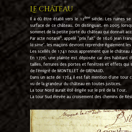
Le château
ème
Il a dû être établi vers le 12
siècle. Les ruines s
surface de ce château. On distinguait, en 2005 lorsque
sommet de la petite porte du château qui donnait accès
6
Par acte notarié
, appelé "prix fait" de 1626 Jean Fra
la sime
". les maçons devront reprendre également les m
Les scellés de 1741 nous apprennent que le château à 
En 1776, une plainte est déposée car des habitant d
tailles, ferrures des portes et fenêtres et effets qui
de l'émigré de MONTILLET de GRENAUD.
Dans un acte de 1784 il est fait mention d'une tour co
vu de la grandeur du château en toutes justices.
La tour Nord aurait été érigée sur le pré de la Tour.
La tour Sud élevée au croisement des chemins de Rés