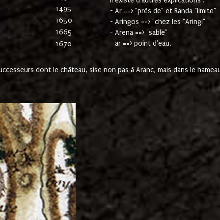
Il existe d'autres explications :
1495
- Ar ==> "près de" et Randa "limite"
1650
- Aringos ==> "chez les "Aringi"
1665
- Arena ==> "sable"
- ar ==> point d'eau.
1670
cesseurs dont le château, sise non pas à Aranc, mais dans le hameau 