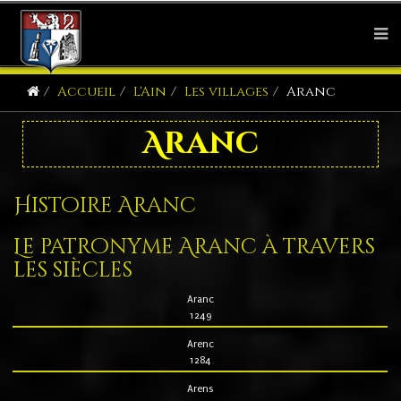
Accueil
L'Ain
Les villages
Aranc
Aranc
Histoire Aranc
Le patronyme Aranc à travers
les siècles
Aranc
1249
Arenc
1284
Arens