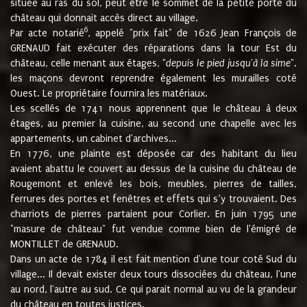
située au ras du sol, peut être le sommet de la petite porte du
château qui donnait accès direct au village.
6
Par acte notarié
, appelé "prix fait" de 1626 Jean François de
GRENAUD fait exécuter des réparations dans la tour Est du
château, celle menant aux étages, "
depuis le pied jusqu'à la sime
".
les maçons devront reprendre également les murailles coté
Ouest. Le propriétaire fournira les matériaux.
Les scellés de 1741 nous apprennent que le château à deux
étages, au premier la cuisine, au second une chapelle avec les
appartements, un cabinet d'archives...
En 1776, une plainte est déposée car des habitant du lieu
avaient abattu le couvert au dessus de la cuisine du château de
Rougemont et enlevé les bois, meubles, pierres de tailles,
ferrures des portes et fenêtres et effets qui s’y trouvaient. Des
charriots de pierres partaient pour Corlier. En juin 1795 une
"masure de château" fut vendue comme bien de l'émigré de
MONTILLET de GRENAUD.
Dans un acte de 1784 il est fait mention d'une tour coté Sud du
village... Il devait exister deux tours dissociées du château, l'une
au nord, l'autre au sud. Ce qui parait normal au vu de la grandeur
du château en toutes justices.