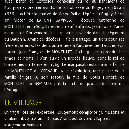
aussi baron de Corcelles, conseiller du roi au parlement de
Bourgogne, premier syndic de la noblesse du Bugey de 1679 à
1686. Il achète la charge de Grand Bailly d'épée du Bugey à son
ami Victor de LAFONT SAVINES. Il épouse Catherine de
MONTILLET en 1663. Ils eurent neuf enfants. Jean Louis, l'ainé,
marquis de Rougemont fut capitaine cavalerie dans le régiment
du Dauphin. Avant de décéder, il fit le partage, un tiers pour ses
frère et soeurs, les deux autre tiers à l'archevêque d'Auche, son
cousin, Jean François de MONTILLET, à charge de reprendre les
armes et noms. Il s'en suivit un procès fleuve, dont le roi de
France mis un terme en 1785. Le marquisat resta dans la famille
de MONTILLET de GRENAUD. A la révolution, une partie de la
famille émigra. A son retour, la fille de Louis Honoré de
MONTILLET de GRENAUD, prit la suite du procès de l'énorme
héritage.
Le village
En 1758, lors de l'expertise, Rougemont comporte 36 maisons et
seulement 24 à Aranc. Depuis Aranc est devenu village et
Rougemont hameau.