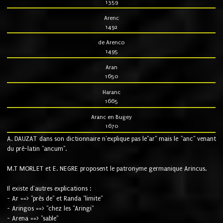
1359
Arenc
1492
de Arenco
1495
Aran
1650
Haranc
1665
Aranc en Bugey
1670
A. DAUZAT dans son dictionnaire n'explique pas le"ar" mais le "anc" venant
du pré-latin "ancum".
M.T MORLET et E. NEGRE proposent le patronyme germanique Arincus.
Il existe d'autres explications :
- Ar ==> "près de" et Randa "limite"
- Aringos ==> "chez les "Aringi"
- Arena ==> "sable"