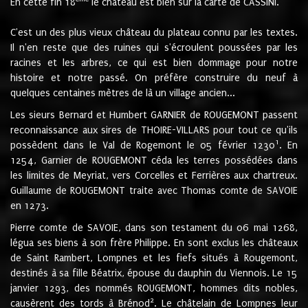
En cette fin 18
le château est bien sur la carte de CASSINI.
C'est un des plus vieux château du plateau connu par les textes.
Il n'en reste que des ruines qui s'écroulent poussées par les
racines et les arbres, ce qui est bien dommage pour notre
histoire et notre passé. On préfère construire du neuf à
quelques centaines mètres de là un village ancien...
Les sieurs Bernard et Humbert GARNIER de ROUGEMONT passent
reconnaissance aux sires de THOIRE-VILLARS pour tout ce qu'ils
1
possèdent dans le Val de Rogemont le 05 février 1230
. En
1254, Garnier de ROUGEMONT céda les terres possédées dans
les limites de Meyriat, vers Corcelles et Ferrières aux chartreux.
Guillaume de ROUGEMONT traite avec Thomas comte de SAVOIE
en 1273.
Pierre comte de SAVOIE, dans son testament du 06 mai 1268,
légua ses biens à son frère Philippe. En sont exclus les châteaux
de Saint Rambert, Lompnes et les fiefs situés à Rougemont,
destinés à sa fille Béatrix, épouse du dauphin du Viennois. Le 15
janvier 1293, des nommés ROUGEMONT, hommes dits nobles,
2
causèrent des tords à Brénod
. Le châtelain de Lompnes leur