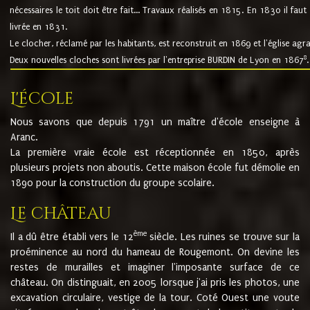
nécessaires le toit doit être fait... Travaux réalisés en 1815. En 1830 il faut
livrée en 1831.
Le clocher, réclamé par les habitants, est reconstruit en 1869 et l'église agr
8
Deux nouvelles cloches sont livrées par l'entreprise BURDIN de Lyon en 1867
.
L'école
Nous savons que depuis 1791 un maître d'école enseigne à
Aranc.
La première vraie école est réceptionnée en 1850, après
plusieurs projets non aboutis. Cette maison école fut démolie en
1890 pour la construction du groupe scolaire.
Le château
ème
Il a dû être établi vers le 12
siècle. Les ruines se trouve sur la
proéminence au nord du hameau de Rougemont. On devine les
restes de murailles et imaginer l'imposante surface de ce
château. On distinguait, en 2005 lorsque j'ai pris les photos, une
excavation circulaire, vestige de la tour. Coté Ouest une voute