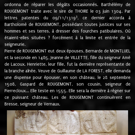
ordonna de réparer les dégâts occasionnés. Barthélémy de
ROUGEMONT traite avec le sire de THOIRE le 03 juin 1304. Par
3
lettres patentes du 09/11/1319
, ce dernier accorda à
Bartholomé de ROUGEMONT, possédant toutes justices sur ses
hommes et ses terres, à dresser des fourches patibulaires. Où
étaient-elles situées ? forcément à la limite et entrée de la
seigneurie.
Pierre de ROUGEMONT eut deux épouses, Bernarde de MONTLUEL
et la seconde en 1485, Jeanne de VILLETTE, fille du seigneur Amé
de Lacoux. Henriette, leur fille, fut la dernière représentante de
la branche aînée. Veuve de Guillaume de LA FOREST, elle demanda
une dispense pour épouser, en son château, le 28 septembre
1508, Gaspard de ROUGEMONT, son cousin, seigneur de
Pierrecloux... Elle teste en 1555. Elle sera la dernière à régner sur
ce puissant château. Les de ROUGEMONT continuèrent en
Bresse, seigneur de Vernaux.