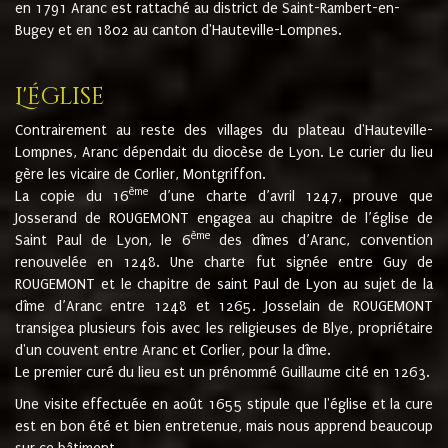
en 1791 Aranc est rattaché au district de Saint-Rambert-en-
Bugey et en 1802 au canton d'Hauteville-Lompnes.
L'église
Contrairement au reste des villages du plateau d'Hauteville-
Lompnes, Aranc dépendait du diocèse de Lyon. Le curier du lieu
gère les vicaire de Corlier, Montgriffon.
ème
La copie du 16
d’une charte d’avril 1247, prouve que
Josserand de ROUGEMONT engagea au chapitre de l’église de
ème
Saint Paul de Lyon, le 6
des dîmes d’Aranc, convention
renouvelée en 1248. Une charte fut signée entre Guy de
ROUGEMONT et le chapitre de saint Paul de Lyon au sujet de la
dîme d’Aranc entre 1248 et 1265. Josselain de ROUGEMONT
transigea plusieurs fois avec les religieuses de Blye, propriétaire
d'un couvent entre Aranc et Corlier, pour la dîme.
Le premier curé du lieu est un prénommé Guillaume cité en 1263.
Une visite effectuée en août 1655 stipule que l'église et la cure
est en bon été et bien entretenue, mais nous apprend beaucoup