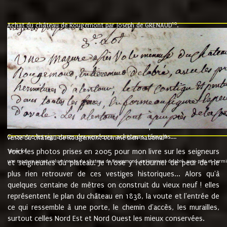
10
Achat du château de Rougemont par Joseph de GRENAUD
.
"l'an mil six cent soixante treze le ving neuvième jour du mois de novemb
nommé fut présent Messire Claude Guillaume de Moyriat chevalier baron de 
vend, purement simplement et irrevocablement a monseigneur monsieur Jose
et chavannes conseiller du roy au parlement de Bourgogne, present et accept
que le dit seigneur Baron de la Vellière a sur ses hommes, indivisables et fi
de la Velliere tout ainsi et comme le dit seigneur Baron et ses hauteurs e
présent......"
suivent les rentes, donation des terriers, etc... au prix de 880 livre louis d'or
Ci contre les signatures des vendeurs, acheteurs, témoins....
9.
vente du château de Rougemont comme bien national
Voici les photos prises en 2005 pour mon livre sur les seigneurs
"3ème lot
une mazure assez volumineuse du chateau de Rougemond, entierement delabré, avec près et hermitur
et seigneuries du plateau. Je n'ose y retourner de peur de ne
plus rien retrouver de ces vestiges historiques... Alors qu'à
quelques centaine de mètres on construit du vieux neuf ! elles
représentent le plan du château en 1838, la voute et l'entrée de
ce qui ressemble à une porte, le chemin d'accès, les murailles,
surtout celles Nord Est et Nord Ouest les mieux conservées.