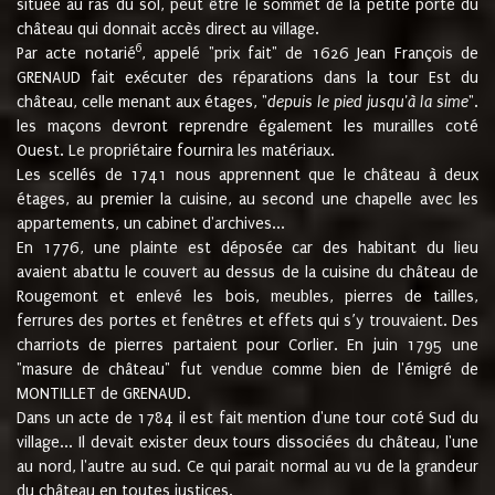
située au ras du sol, peut être le sommet de la petite porte du
château qui donnait accès direct au village.
6
Par acte notarié
, appelé "prix fait" de 1626 Jean François de
GRENAUD fait exécuter des réparations dans la tour Est du
château, celle menant aux étages, "
depuis le pied jusqu'à la sime
".
les maçons devront reprendre également les murailles coté
Ouest. Le propriétaire fournira les matériaux.
Les scellés de 1741 nous apprennent que le château à deux
étages, au premier la cuisine, au second une chapelle avec les
appartements, un cabinet d'archives...
En 1776, une plainte est déposée car des habitant du lieu
avaient abattu le couvert au dessus de la cuisine du château de
Rougemont et enlevé les bois, meubles, pierres de tailles,
ferrures des portes et fenêtres et effets qui s’y trouvaient. Des
charriots de pierres partaient pour Corlier. En juin 1795 une
"masure de château" fut vendue comme bien de l'émigré de
MONTILLET de GRENAUD.
Dans un acte de 1784 il est fait mention d'une tour coté Sud du
village... Il devait exister deux tours dissociées du château, l'une
au nord, l'autre au sud. Ce qui parait normal au vu de la grandeur
du château en toutes justices.