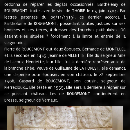
ordonna de réparer les dégâts occasionnés. Barthélémy de
ROUGEMONT traite avec le sire de THOIRE le 03 juin 1304. Par
3
lettres patentes du 09/11/1319
, ce dernier accorda à
Bartholomé de ROUGEMONT, possédant toutes justices sur ses
hommes et ses terres, à dresser des fourches patibulaires. Où
étaient-elles situées ? forcément à la limite et entrée de la
seigneurie.
Pierre de ROUGEMONT eut deux épouses, Bernarde de MONTLUEL
et la seconde en 1485, Jeanne de VILLETTE, fille du seigneur Amé
de Lacoux. Henriette, leur fille, fut la dernière représentante de
la branche aînée. Veuve de Guillaume de LA FOREST, elle demanda
une dispense pour épouser, en son château, le 28 septembre
1508, Gaspard de ROUGEMONT, son cousin, seigneur de
Pierrecloux... Elle teste en 1555. Elle sera la dernière à régner sur
ce puissant château. Les de ROUGEMONT continuèrent en
Bresse, seigneur de Vernaux.