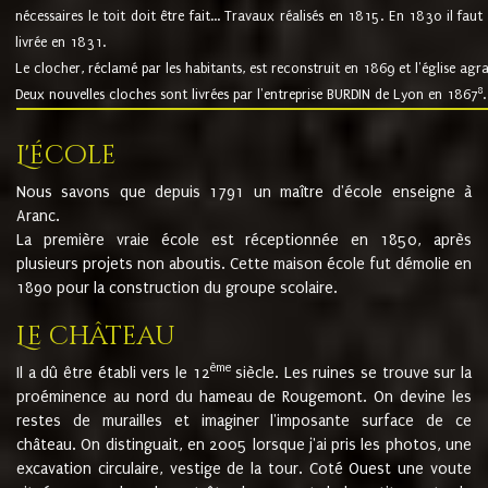
nécessaires le toit doit être fait... Travaux réalisés en 1815. En 1830 il faut
livrée en 1831.
Le clocher, réclamé par les habitants, est reconstruit en 1869 et l'église agr
8
Deux nouvelles cloches sont livrées par l'entreprise BURDIN de Lyon en 1867
.
L'école
Nous savons que depuis 1791 un maître d'école enseigne à
Aranc.
La première vraie école est réceptionnée en 1850, après
plusieurs projets non aboutis. Cette maison école fut démolie en
1890 pour la construction du groupe scolaire.
Le château
ème
Il a dû être établi vers le 12
siècle. Les ruines se trouve sur la
proéminence au nord du hameau de Rougemont. On devine les
restes de murailles et imaginer l'imposante surface de ce
château. On distinguait, en 2005 lorsque j'ai pris les photos, une
excavation circulaire, vestige de la tour. Coté Ouest une voute