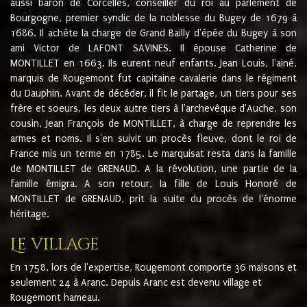
aussi baron de Corcelles, conseiller du roi au parlement de
Bourgogne, premier syndic de la noblesse du Bugey de 1679 à
1686. Il achète la charge de Grand Bailly d'épée du Bugey à son
ami Victor de LAFONT SAVINES. Il épouse Catherine de
MONTILLET en 1663. Ils eurent neuf enfants. Jean Louis, l'ainé,
marquis de Rougemont fut capitaine cavalerie dans le régiment
du Dauphin. Avant de décéder, il fit le partage, un tiers pour ses
frère et soeurs, les deux autre tiers à l'archevêque d'Auche, son
cousin, Jean François de MONTILLET, à charge de reprendre les
armes et noms. Il s'en suivit un procès fleuve, dont le roi de
France mis un terme en 1785. Le marquisat resta dans la famille
de MONTILLET de GRENAUD. A la révolution, une partie de la
famille émigra. A son retour, la fille de Louis Honoré de
MONTILLET de GRENAUD, prit la suite du procès de l'énorme
héritage.
Le village
En 1758, lors de l'expertise, Rougemont comporte 36 maisons et
seulement 24 à Aranc. Depuis Aranc est devenu village et
Rougemont hameau.