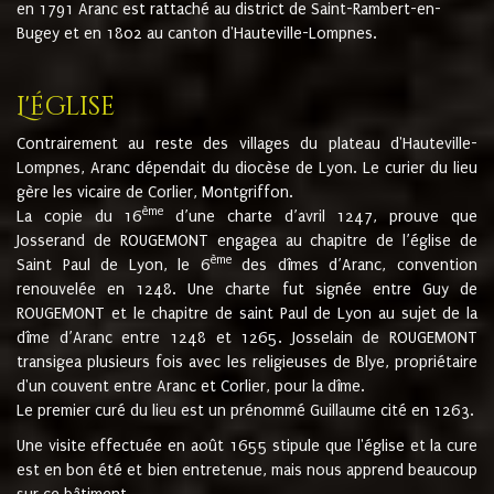
en 1791 Aranc est rattaché au district de Saint-Rambert-en-
Bugey et en 1802 au canton d'Hauteville-Lompnes.
L'église
Contrairement au reste des villages du plateau d'Hauteville-
Lompnes, Aranc dépendait du diocèse de Lyon. Le curier du lieu
gère les vicaire de Corlier, Montgriffon.
ème
La copie du 16
d’une charte d’avril 1247, prouve que
Josserand de ROUGEMONT engagea au chapitre de l’église de
ème
Saint Paul de Lyon, le 6
des dîmes d’Aranc, convention
renouvelée en 1248. Une charte fut signée entre Guy de
ROUGEMONT et le chapitre de saint Paul de Lyon au sujet de la
dîme d’Aranc entre 1248 et 1265. Josselain de ROUGEMONT
transigea plusieurs fois avec les religieuses de Blye, propriétaire
d'un couvent entre Aranc et Corlier, pour la dîme.
Le premier curé du lieu est un prénommé Guillaume cité en 1263.
Une visite effectuée en août 1655 stipule que l'église et la cure
est en bon été et bien entretenue, mais nous apprend beaucoup