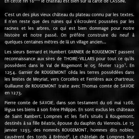
En cette fin 18
le château est bien sur la carte de CASSINI.
C'est un des plus vieux château du plateau connu par les textes.
Il n'en reste que des ruines qui s'écroulent poussées par les
racines et les arbres, ce qui est bien dommage pour notre
histoire et notre passé. On préfère construire du neuf à
quelques centaines mètres de là un village ancien...
Les sieurs Bernard et Humbert GARNIER de ROUGEMONT passent
reconnaissance aux sires de THOIRE-VILLARS pour tout ce qu'ils
1
possèdent dans le Val de Rogemont le 05 février 1230
. En
1254, Garnier de ROUGEMONT céda les terres possédées dans
les limites de Meyriat, vers Corcelles et Ferrières aux chartreux.
Guillaume de ROUGEMONT traite avec Thomas comte de SAVOIE
en 1273.
Pierre comte de SAVOIE, dans son testament du 06 mai 1268,
légua ses biens à son frère Philippe. En sont exclus les châteaux
de Saint Rambert, Lompnes et les fiefs situés à Rougemont,
destinés à sa fille Béatrix, épouse du dauphin du Viennois. Le 15
janvier 1293, des nommés ROUGEMONT, hommes dits nobles,
2
causèrent des tords à Brénod
. Le châtelain de Lompnes leur