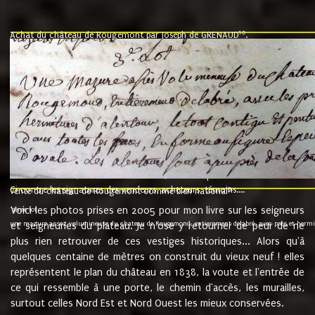
10
Achat du château de Rougemont par Joseph de GRENAUD
.
"l'an mil six cent soixante treze le ving neuvième jour du mois de novemb
nommé fut présent Messire Claude Guillaume de Moyriat chevalier baron de 
vend, purement simplement et irrevocablement a monseigneur monsieur Jose
et chavannes conseiller du roy au parlement de Bourgogne, present et accept
que le dit seigneur Baron de la Vellière a sur ses hommes, indivisables et fi
de la Velliere tout ainsi et comme le dit seigneur Baron et ses hauteurs e
présent......"
suivent les rentes, donation des terriers, etc... au prix de 880 livre louis d'or
Ci contre les signatures des vendeurs, acheteurs, témoins....
9.
vente du château de Rougemont comme bien national
Voici les photos prises en 2005 pour mon livre sur les seigneurs
"3ème lot
une mazure assez volumineuse du chateau de Rougemond, entierement delabré, avec près et hermitur
et seigneuries du plateau. Je n'ose y retourner de peur de ne
plus rien retrouver de ces vestiges historiques... Alors qu'à
quelques centaine de mètres on construit du vieux neuf ! elles
représentent le plan du château en 1838, la voute et l'entrée de
ce qui ressemble à une porte, le chemin d'accès, les murailles,
surtout celles Nord Est et Nord Ouest les mieux conservées.