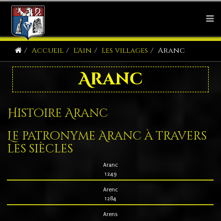
Accueil
L'Ain
Les villages
Aranc
Aranc
Histoire Aranc
Le patronyme Aranc à travers
les siècles
Aranc
1249
Arenc
1284
Arens