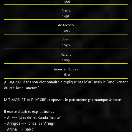
1359
Arenc
1492
de Arenco
1495
Aran
1650
Haranc
1665
Aranc en Bugey
1670
A. DAUZAT dans son dictionnaire n'explique pas le"ar" mais le "anc" venant
du pré-latin "ancum".
M.T MORLET et E. NEGRE proposent le patronyme germanique Arincus.
Il existe d'autres explications :
- Ar ==> "près de" et Randa "limite"
- Aringos ==> "chez les "Aringi"
- Arena ==> "sable"