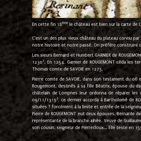
ème
En cette fin 18
le château est bien sur la carte de 
C'est un des plus vieux château du plateau connu par l
notre histoire et notre passé. On préfère construire d
Les sieurs Bernard et Humbert GARNIER de ROUGEMONT 
1
1230
. En 1254, Garnier de ROUGEMONT céda les terr
Thomas comte de SAVOIE en 1273.
Pierre comte de SAVOIE, dans son testament du 06 mai
Rougemont, destinés à sa fille Béatrix, épouse du 
châtelain de Lompnes leur ordonna de réparer les 
3
09/11/1319
, ce dernier accorda à Bartholomé de RO
situées ? forcément à la limite et entrée de la seigneu
Pierre de ROUGEMONT eut deux épouses, Bernarde de MO
représentante de la branche aînée. Veuve de Guilla
son cousin, seigneur de Pierrecloux... Elle teste en 