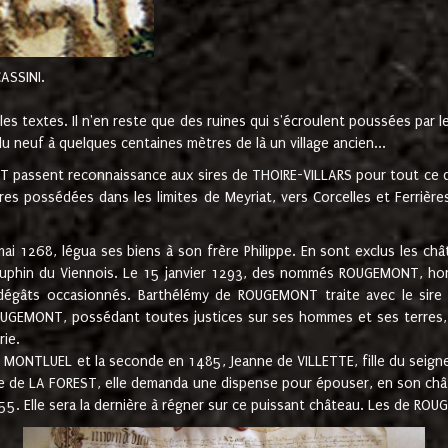
CASSINI.
es textes. Il n'en reste que des ruines qui s'écroulent poussées par 
u neuf à quelques centaines mètres de là un village ancien...
passent reconnaissance aux sires de THOIRE-VILLARS pour tout ce qu
es possédées dans les limites de Meyriat, vers Corcelles et Ferrièr
 1268, légua ses biens à son frère Philippe. En sont exclus les châ
dauphin du Viennois. Le 15 janvier 1293, des nommés ROUGEMONT, ho
dégâts occasionnés. Barthélémy de ROUGEMONT traite avec le sire 
UGEMONT, possédant toutes justices sur ses hommes et ses terres, à
rie.
NTLUEL et la seconde en 1485, Jeanne de VILLETTE, fille du seigneur 
ume de LA FOREST, elle demanda une dispense pour épouser, en son c
1555. Elle sera la dernière à régner sur ce puissant château. Les de 