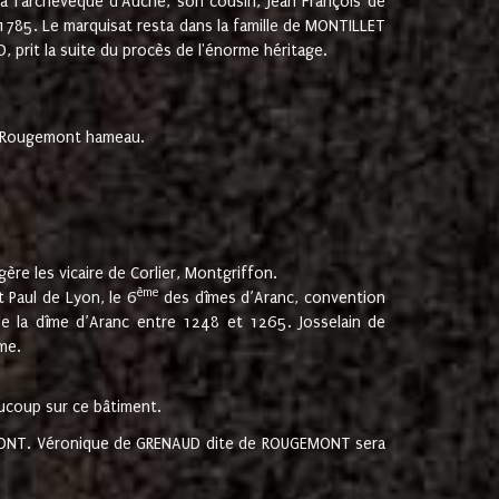
 à l'archevêque d'Auche, son cousin, Jean François de
 1785. Le marquisat resta dans la famille de MONTILLET
, prit la suite du procès de l'énorme héritage.
et Rougemont hameau.
ère les vicaire de Corlier, Montgriffon.
ème
 Paul de Lyon, le 6
des dîmes d’Aranc, convention
e la dîme d’Aranc entre 1248 et 1265. Josselain de
me.
aucoup sur ce bâtiment.
UGEMONT. Véronique de GRENAUD dite de ROUGEMONT sera