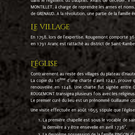
dans le régiment du Dauphin. Avant de décéder, il fi
MONTILLET, à charge de reprendre les armes et noms. I
de GRENAUD. A la révolution, une partie de la famille 
Le village
En 1758, lors de l'expertise, Rougemont comporte 36
en 1791 Aranc est rattaché au district de Saint-Ram
L'église
Contrairement au reste des villages du plateau d'Haute
ème
La copie du 16
d’une charte d’avril 1247, prouve 
renouvelée en 1248. Une charte fut signée entre G
ROUGEMONT transigea plusieurs fois avec les religieuse
Le premier curé du lieu est un prénommé Guillaume ci
Une visite effectuée en août 1655 stipule que l'églis
La première chapelle est sous le vocable de s
7
la dernière a y être ensevelie en avril 1736
.
La deuxième possession de la famille PINGON d'A