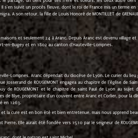
t le partage, un tiers pour ses frère et soeurs, les deux autre tiers
l s'en suivit un procès fleuve, dont le roi de France mis un terme en
émigra. A son retour, la fille de Louis Honoré de MONTILLET de GRENAUD
 maisons et seulement 24 à Aranc. Depuis Aranc est devenu village 
bert-en-Bugey et en 1802 au canton d'Hauteville-Lompnes.
ville-Lompnes, Aranc dépendait du diocèse de Lyon. Le curier du lieu g
que Josserand de ROUGEMONT engagea au chapitre de l’église de Saint
uy de ROUGEMONT et le chapitre de saint Paul de Lyon au sujet d
s de Blye, propriétaire d'un couvent entre Aranc et Corlier, pour la dî
té en 1263.
e et la cure est en bon été et bien entretenue, mais nous apprend be
aint Pierre. Elle aurait été fondée vers 1510 par le seigneur de RO
ranc, dont le patron est saint Michel.