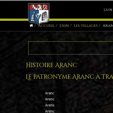
L'AIN
Accueil
L'Ain
Les villages
Ara
Histoire Aranc
Le patronyme Aranc à trav
Aranc
Arenc
Arens
Arenc