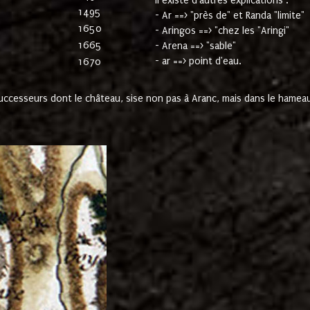
Il existe d'autres explications :
1495
- Ar ==> "près de" et Randa "limite"
1650
- Aringos ==> "chez les "Aringi"
1665
- Arena ==> "sable"
- ar ==> point d'eau.
1670
cesseurs dont le château, sise non pas à Aranc, mais dans le hameau 