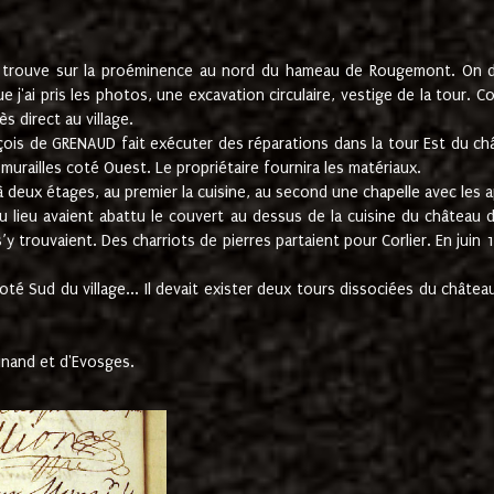
e trouve sur la proéminence au nord du hameau de Rougemont. On dev
 j'ai pris les photos, une excavation circulaire, vestige de la tour. 
 direct au village.
nçois de GRENAUD fait exécuter des réparations dans la tour Est du ch
urailles coté Ouest. Le propriétaire fournira les matériaux.
deux étages, au premier la cuisine, au second une chapelle avec les a
u lieu avaient abattu le couvert au dessus de la cuisine du château 
 s’y trouvaient. Des charriots de pierres partaient pour Corlier. En 
té Sud du village... Il devait exister deux tours dissociées du château,
inand et d'Evosges.