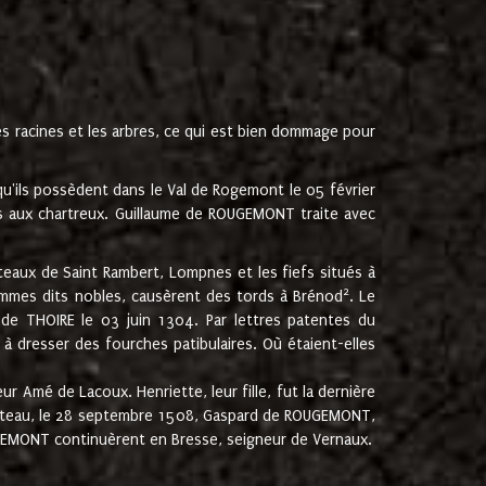
les racines et les arbres, ce qui est bien dommage pour
'ils possèdent dans le Val de Rogemont le 05 février
es aux chartreux. Guillaume de ROUGEMONT traite avec
teaux de Saint Rambert, Lompnes et les fiefs situés à
2
mmes dits nobles, causèrent des tords à Brénod
. Le
de THOIRE le 03 juin 1304. Par lettres patentes du
 dresser des fourches patibulaires. Où étaient-elles
Amé de Lacoux. Henriette, leur fille, fut la dernière
hâteau, le 28 septembre 1508, Gaspard de ROUGEMONT,
ROUGEMONT continuèrent en Bresse, seigneur de Vernaux.