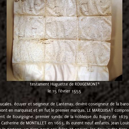
4
testament Huguette de ROUGEMONT
le 15 février 1555
cales, écuyer et seigneur de Lantenay, devint coseigneur de la bar
ont en marquisat et en fut le premier marquis. LE MARQUISAT comprenait
ement de Bourgogne, premier syndic de la noblesse du Bugey de 1679 à
Catherine de MONTILLET en 1663. Ils eurent neuf enfants. Jean Louis,