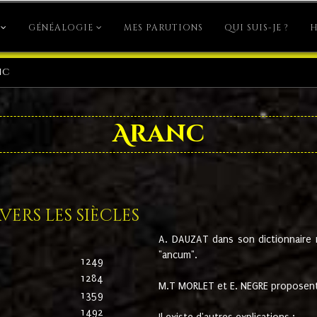
GÉNÉALOGIE
MES PARUTIONS
QUI SUIS-JE ?
H
nc
Aranc
ers les siècles
A. DAUZAT dans son dictionnaire n'
"ancum".
1249
1284
M.T MORLET et E. NEGRE proposent
1359
1492