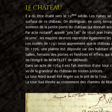
Le château
ème
Il a dû être établi vers le 12
siècle. Les ruines s
surface de ce château. On distinguait, en 2005 lorsque
sommet de la petite porte du château qui donnait accès
6
Par acte notarié
, appelé "prix fait" de 1626 Jean Fra
la sime
". les maçons devront reprendre également les m
Les scellés de 1741 nous apprennent que le château à 
En 1776, une plainte est déposée car des habitant d
tailles, ferrures des portes et fenêtres et effets qui
de l'émigré de MONTILLET de GRENAUD.
Dans un acte de 1784 il est fait mention d'une tour co
vu de la grandeur du château en toutes justices.
La tour Nord aurait été érigée sur le pré de la Tour.
La tour Sud élevée au croisement des chemins de Rés