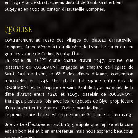
en 1791 Aranc est rattaché au district de Saint-Rambert-en-
Bugey et en 1802 au canton d'Hauteville-Lompnes.
L'église
Contrairement au reste des villages du plateau d'Hauteville-
Lompnes, Aranc dépendait du diocèse de Lyon. Le curier du lieu
gère les vicaire de Corlier, Montgriffon.
ème
La copie du 16
d’une charte d’avril 1247, prouve que
Josserand de ROUGEMONT engagea au chapitre de l’église de
ème
Saint Paul de Lyon, le 6
des dîmes d’Aranc, convention
renouvelée en 1248. Une charte fut signée entre Guy de
ROUGEMONT et le chapitre de saint Paul de Lyon au sujet de la
dîme d’Aranc entre 1248 et 1265. Josselain de ROUGEMONT
transigea plusieurs fois avec les religieuses de Blye, propriétaire
d'un couvent entre Aranc et Corlier, pour la dîme.
Le premier curé du lieu est un prénommé Guillaume cité en 1263.
Une visite effectuée en août 1655 stipule que l'église et la cure
est en bon été et bien entretenue, mais nous apprend beaucoup