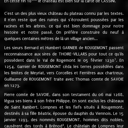
En cette fin 18
le château est bien sur la carte de CASSINI.
C'est un des plus vieux château du plateau connu par les textes.
Il n'en reste que des ruines qui s'écroulent poussées par les
racines et les arbres, ce qui est bien dommage pour notre
histoire et notre passé. On préfère construire du neuf à
quelques centaines mètres de là un village ancien...
Les sieurs Bernard et Humbert GARNIER de ROUGEMONT passent
reconnaissance aux sires de THOIRE-VILLARS pour tout ce qu'ils
1
possèdent dans le Val de Rogemont le 05 février 1230
. En
1254, Garnier de ROUGEMONT céda les terres possédées dans
les limites de Meyriat, vers Corcelles et Ferrières aux chartreux.
Guillaume de ROUGEMONT traite avec Thomas comte de SAVOIE
en 1273.
Pierre comte de SAVOIE, dans son testament du 06 mai 1268,
légua ses biens à son frère Philippe. En sont exclus les châteaux
de Saint Rambert, Lompnes et les fiefs situés à Rougemont,
destinés à sa fille Béatrix, épouse du dauphin du Viennois. Le 15
janvier 1293, des nommés ROUGEMONT, hommes dits nobles,
2
causèrent des tords à Brénod
. Le châtelain de Lompnes leur