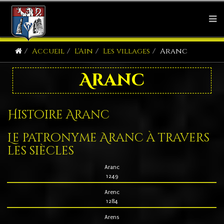
Accueil
L'Ain
Les villages
Aranc
Aranc
Histoire Aranc
Le patronyme Aranc à travers
les siècles
Aranc
1249
Arenc
1284
Arens