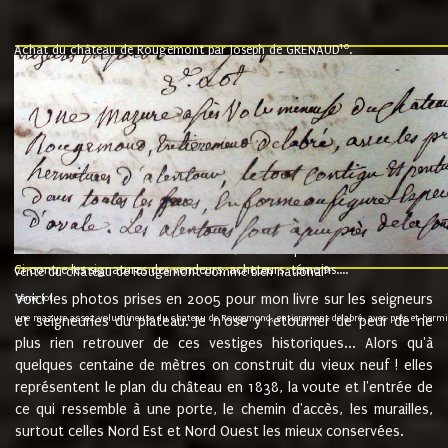
10
Achat du château de Rougemont par Joseph de GRENAUD
.
"l'an mil six cent soixante treze le ving neuvième jour du mois de novemb
nommé fut présent Messire Claude Guillaume de Moyriat chevalier baron de 
vend, purement simplement et irrevocablement a monseigneur monsieur Jose
et chavannes conseiller du roy au parlement de Bourgogne, present et accept
que le dit seigneur Baron de la Vellière a sur ses hommes, indivisables et fi
de la Velliere tout ainsi et comme le dit seigneur Baron et ses hauteurs e
présent......"
suivent les rentes, donation des terriers, etc... au prix de 880 livre louis d'or
Ci contre les signatures des vendeurs, acheteurs, témoins....
9.
vente du château de Rougemont comme bien national
Voici les photos prises en 2005 pour mon livre sur les seigneurs
"3ème lot
une mazure assez volumineuse du chateau de Rougemond, entierement delabré, avec près et hermitur
et seigneuries du plateau. Je n'ose y retourner de peur de ne
plus rien retrouver de ces vestiges historiques... Alors qu'à
quelques centaine de mètres on construit du vieux neuf ! elles
représentent le plan du château en 1838, la voute et l'entrée de
ce qui ressemble à une porte, le chemin d'accès, les murailles,
surtout celles Nord Est et Nord Ouest les mieux conservées.