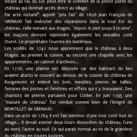
située au ras du sol, peut être le sommet de la petite porte du
château qui donnait accès direct au village.
6
Par acte notarié
, appelé "prix fait" de 1626 Jean François de
GRENAUD fait exécuter des réparations dans la tour Est du
château, celle menant aux étages, "
depuis le pied jusqu'à la sime
".
les maçons devront reprendre également les murailles coté
Ouest. Le propriétaire fournira les matériaux.
Les scellés de 1741 nous apprennent que le château à deux
étages, au premier la cuisine, au second une chapelle avec les
appartements, un cabinet d'archives...
En 1776, une plainte est déposée car des habitant du lieu
avaient abattu le couvert au dessus de la cuisine du château de
Rougemont et enlevé les bois, meubles, pierres de tailles,
ferrures des portes et fenêtres et effets qui s’y trouvaient. Des
charriots de pierres partaient pour Corlier. En juin 1795 une
"masure de château" fut vendue comme bien de l'émigré de
MONTILLET de GRENAUD.
Dans un acte de 1784 il est fait mention d'une tour coté Sud du
village... Il devait exister deux tours dissociées du château, l'une
au nord, l'autre au sud. Ce qui parait normal au vu de la grandeur
du château en toutes justices.