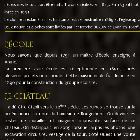
nécessaires le toit doit être fait... Travaux réalisés en 1815. En 1830 il faut
livrée en 1831.
Le clocher, réclamé par les habitants, est reconstruit en 1869 et l'église agr
8
Deux nouvelles cloches sont livrées par l'entreprise BURDIN de Lyon en 1867
.
L'école
Nous savons que depuis 1791 un maître d'école enseigne à
Aranc.
La première vraie école est réceptionnée en 1850, après
plusieurs projets non aboutis. Cette maison école fut démolie en
1890 pour la construction du groupe scolaire.
Le château
ème
Il a dû être établi vers le 12
siècle. Les ruines se trouve sur la
proéminence au nord du hameau de Rougemont. On devine les
restes de murailles et imaginer l'imposante surface de ce
château. On distinguait, en 2005 lorsque j'ai pris les photos, une
excavation circulaire, vestige de la tour. Coté Ouest une voute