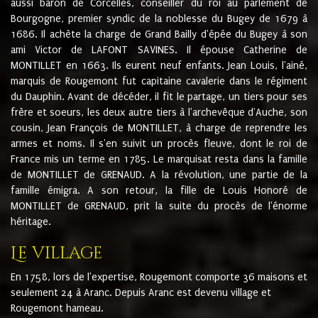
aussi baron de Corcelles, conseiller du roi au parlement de
Bourgogne, premier syndic de la noblesse du Bugey de 1679 à
1686. Il achète la charge de Grand Bailly d'épée du Bugey à son
ami Victor de LAFONT SAVINES. Il épouse Catherine de
MONTILLET en 1663. Ils eurent neuf enfants. Jean Louis, l'ainé,
marquis de Rougemont fut capitaine cavalerie dans le régiment
du Dauphin. Avant de décéder, il fit le partage, un tiers pour ses
frère et soeurs, les deux autre tiers à l'archevêque d'Auche, son
cousin, Jean François de MONTILLET, à charge de reprendre les
armes et noms. Il s'en suivit un procès fleuve, dont le roi de
France mis un terme en 1785. Le marquisat resta dans la famille
de MONTILLET de GRENAUD. A la révolution, une partie de la
famille émigra. A son retour, la fille de Louis Honoré de
MONTILLET de GRENAUD, prit la suite du procès de l'énorme
héritage.
Le village
En 1758, lors de l'expertise, Rougemont comporte 36 maisons et
seulement 24 à Aranc. Depuis Aranc est devenu village et
Rougemont hameau.