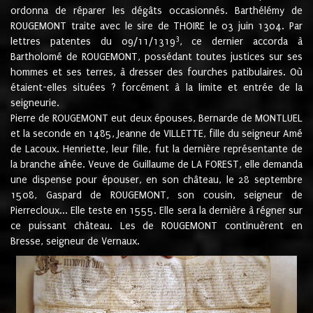
ordonna de réparer les dégâts occasionnés. Barthélémy de
ROUGEMONT traite avec le sire de THOIRE le 03 juin 1304. Par
3
lettres patentes du 09/11/1319
, ce dernier accorda à
Bartholomé de ROUGEMONT, possédant toutes justices sur ses
hommes et ses terres, à dresser des fourches patibulaires. Où
étaient-elles situées ? forcément à la limite et entrée de la
seigneurie.
Pierre de ROUGEMONT eut deux épouses, Bernarde de MONTLUEL
et la seconde en 1485, Jeanne de VILLETTE, fille du seigneur Amé
de Lacoux. Henriette, leur fille, fut la dernière représentante de
la branche aînée. Veuve de Guillaume de LA FOREST, elle demanda
une dispense pour épouser, en son château, le 28 septembre
1508, Gaspard de ROUGEMONT, son cousin, seigneur de
Pierrecloux... Elle teste en 1555. Elle sera la dernière à régner sur
ce puissant château. Les de ROUGEMONT continuèrent en
Bresse, seigneur de Vernaux.