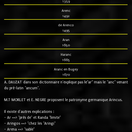
1359
Arenc
1492
de Arenco
1495
Aran
1650
Haranc
1665
Aranc en Bugey
1670
A. DAUZAT dans son dictionnaire n'explique pas le"ar" mais le "anc" venant
du pré-latin "ancum".
M.T MORLET et E. NEGRE proposent le patronyme germanique Arincus.
Il existe d'autres explications :
- Ar ==> "près de" et Randa "limite"
- Aringos ==> "chez les "Aringi"
- Arena ==> "sable"