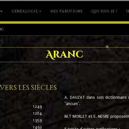
GÉNÉALOGIE
MES PARUTIONS
QUI SUIS-JE ?
H
nc
Aranc
ers les siècles
A. DAUZAT dans son dictionnaire n'
"ancum".
1249
1284
M.T MORLET et E. NEGRE proposent
1359
1492