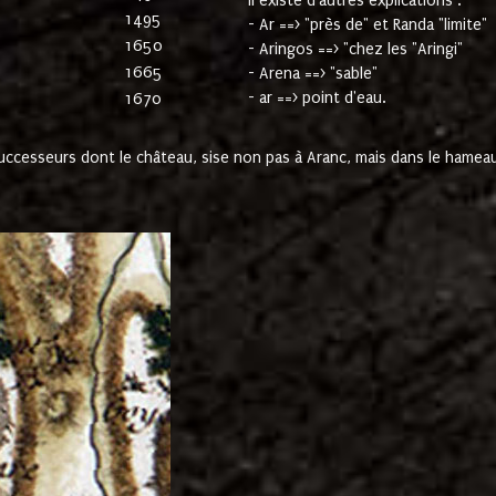
Il existe d'autres explications :
1495
- Ar ==> "près de" et Randa "limite"
1650
- Aringos ==> "chez les "Aringi"
1665
- Arena ==> "sable"
- ar ==> point d'eau.
1670
cesseurs dont le château, sise non pas à Aranc, mais dans le hameau 