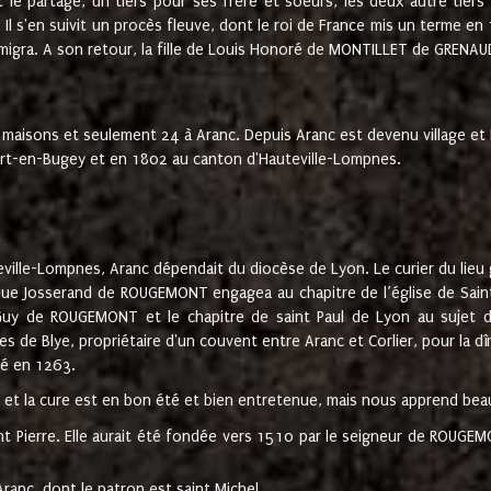
t le partage, un tiers pour ses frère et soeurs, les deux autre tiers
l s'en suivit un procès fleuve, dont le roi de France mis un terme en
émigra. A son retour, la fille de Louis Honoré de MONTILLET de GRENAUD
 maisons et seulement 24 à Aranc. Depuis Aranc est devenu village 
bert-en-Bugey et en 1802 au canton d'Hauteville-Lompnes.
ville-Lompnes, Aranc dépendait du diocèse de Lyon. Le curier du lieu g
que Josserand de ROUGEMONT engagea au chapitre de l’église de Saint
uy de ROUGEMONT et le chapitre de saint Paul de Lyon au sujet d
s de Blye, propriétaire d'un couvent entre Aranc et Corlier, pour la dî
té en 1263.
e et la cure est en bon été et bien entretenue, mais nous apprend be
aint Pierre. Elle aurait été fondée vers 1510 par le seigneur de RO
ranc, dont le patron est saint Michel.