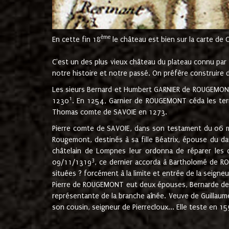
ème
En cette fin 18
le château est bien sur la carte de 
C'est un des plus vieux château du plateau connu par l
notre histoire et notre passé. On préfère construire d
Les sieurs Bernard et Humbert GARNIER de ROUGEMONT 
1
1230
. En 1254, Garnier de ROUGEMONT céda les terr
Thomas comte de SAVOIE en 1273.
Pierre comte de SAVOIE, dans son testament du 06 mai
Rougemont, destinés à sa fille Béatrix, épouse du 
châtelain de Lompnes leur ordonna de réparer les 
3
09/11/1319
, ce dernier accorda à Bartholomé de RO
situées ? forcément à la limite et entrée de la seigneu
Pierre de ROUGEMONT eut deux épouses, Bernarde de MO
représentante de la branche aînée. Veuve de Guilla
son cousin, seigneur de Pierrecloux... Elle teste en 