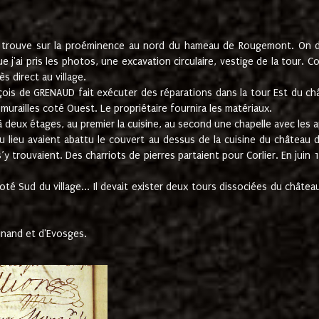
e trouve sur la proéminence au nord du hameau de Rougemont. On dev
 j'ai pris les photos, une excavation circulaire, vestige de la tour. 
 direct au village.
nçois de GRENAUD fait exécuter des réparations dans la tour Est du ch
urailles coté Ouest. Le propriétaire fournira les matériaux.
deux étages, au premier la cuisine, au second une chapelle avec les a
u lieu avaient abattu le couvert au dessus de la cuisine du château 
 s’y trouvaient. Des charriots de pierres partaient pour Corlier. En 
té Sud du village... Il devait exister deux tours dissociées du château,
inand et d'Evosges.