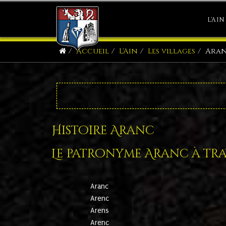
L'AIN
Accueil
L'Ain
Les villages
Ara
Histoire Aranc
Le patronyme Aranc à trav
Aranc
Arenc
Arens
Arenc