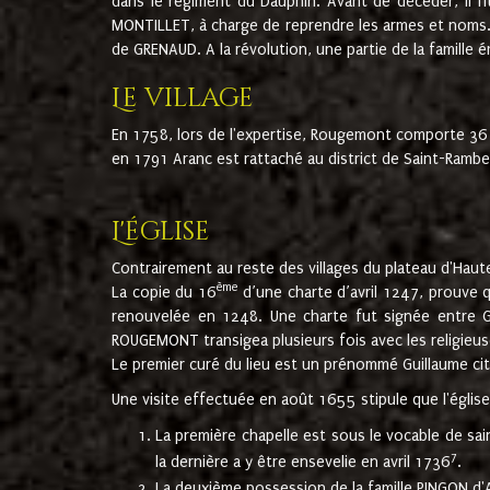
dans le régiment du Dauphin. Avant de décéder, il fi
MONTILLET, à charge de reprendre les armes et noms. I
de GRENAUD. A la révolution, une partie de la famille 
Le village
En 1758, lors de l'expertise, Rougemont comporte 36
en 1791 Aranc est rattaché au district de Saint-Ram
L'église
Contrairement au reste des villages du plateau d'Haute
ème
La copie du 16
d’une charte d’avril 1247, prouve 
renouvelée en 1248. Une charte fut signée entre G
ROUGEMONT transigea plusieurs fois avec les religieuse
Le premier curé du lieu est un prénommé Guillaume ci
Une visite effectuée en août 1655 stipule que l'églis
La première chapelle est sous le vocable de s
7
la dernière a y être ensevelie en avril 1736
.
La deuxième possession de la famille PINGON d'A