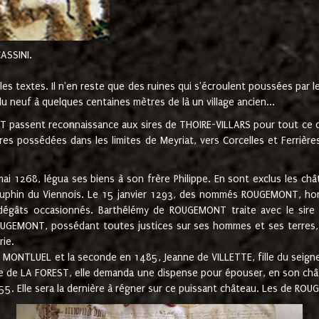
CASSINI.
es textes. Il n'en reste que des ruines qui s'écroulent poussées par 
u neuf à quelques centaines mètres de là un village ancien...
passent reconnaissance aux sires de THOIRE-VILLARS pour tout ce qu
es possédées dans les limites de Meyriat, vers Corcelles et Ferrièr
 1268, légua ses biens à son frère Philippe. En sont exclus les châ
dauphin du Viennois. Le 15 janvier 1293, des nommés ROUGEMONT, ho
dégâts occasionnés. Barthélémy de ROUGEMONT traite avec le sire 
UGEMONT, possédant toutes justices sur ses hommes et ses terres, à
rie.
NTLUEL et la seconde en 1485, Jeanne de VILLETTE, fille du seigneur 
ume de LA FOREST, elle demanda une dispense pour épouser, en son c
1555. Elle sera la dernière à régner sur ce puissant château. Les de 