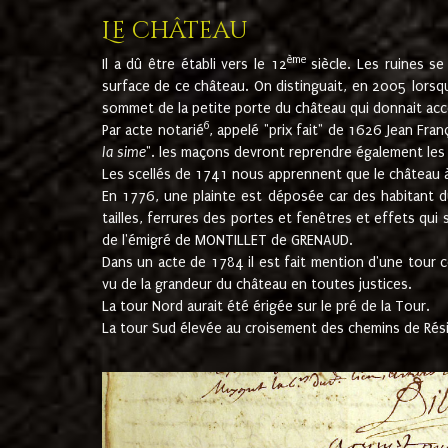
Le château
ème
Il a dû être établi vers le 12
siècle. Les ruines s
surface de ce château. On distinguait, en 2005 lorsque
sommet de la petite porte du château qui donnait accès
6
Par acte notarié
, appelé "prix fait" de 1626 Jean Fra
la sime
". les maçons devront reprendre également les m
Les scellés de 1741 nous apprennent que le château à 
En 1776, une plainte est déposée car des habitant d
tailles, ferrures des portes et fenêtres et effets qui
de l'émigré de MONTILLET de GRENAUD.
Dans un acte de 1784 il est fait mention d'une tour co
vu de la grandeur du château en toutes justices.
La tour Nord aurait été érigée sur le pré de la Tour.
La tour Sud élevée au croisement des chemins de Rés