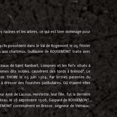
les racines et les arbres, ce qui est bien dommage pour
'ils possèdent dans le Val de Rogemont le 05 février
es aux chartreux. Guillaume de ROUGEMONT traite avec
teaux de Saint Rambert, Lompnes et les fiefs situés à
2
mmes dits nobles, causèrent des tords à Brénod
. Le
de THOIRE le 03 juin 1304. Par lettres patentes du
 dresser des fourches patibulaires. Où étaient-elles
Amé de Lacoux. Henriette, leur fille, fut la dernière
hâteau, le 28 septembre 1508, Gaspard de ROUGEMONT,
ROUGEMONT continuèrent en Bresse, seigneur de Vernaux.