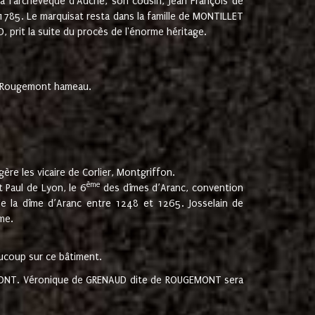
 à l'archevêque d'Auche, son cousin, Jean François de
 1785. Le marquisat resta dans la famille de MONTILLET
, prit la suite du procès de l'énorme héritage.
et Rougemont hameau.
ère les vicaire de Corlier, Montgriffon.
ème
 Paul de Lyon, le 6
des dîmes d’Aranc, convention
e la dîme d’Aranc entre 1248 et 1265. Josselain de
me.
aucoup sur ce bâtiment.
UGEMONT. Véronique de GRENAUD dite de ROUGEMONT sera