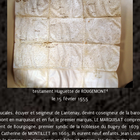
4
testament Huguette de ROUGEMONT
le 15 février 1555
cales, écuyer et seigneur de Lantenay, devint coseigneur de la bar
ont en marquisat et en fut le premier marquis. LE MARQUISAT comprenait
ement de Bourgogne, premier syndic de la noblesse du Bugey de 1679 à
Catherine de MONTILLET en 1663. Ils eurent neuf enfants. Jean Louis,