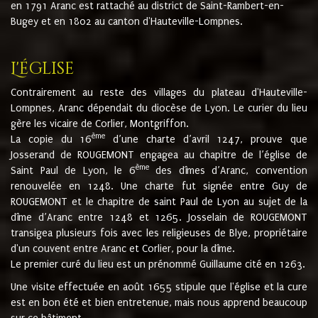
en 1791 Aranc est rattaché au district de Saint-Rambert-en-
Bugey et en 1802 au canton d'Hauteville-Lompnes.
L'église
Contrairement au reste des villages du plateau d'Hauteville-
Lompnes, Aranc dépendait du diocèse de Lyon. Le curier du lieu
gère les vicaire de Corlier, Montgriffon.
ème
La copie du 16
d’une charte d’avril 1247, prouve que
Josserand de ROUGEMONT engagea au chapitre de l’église de
ème
Saint Paul de Lyon, le 6
des dîmes d’Aranc, convention
renouvelée en 1248. Une charte fut signée entre Guy de
ROUGEMONT et le chapitre de saint Paul de Lyon au sujet de la
dîme d’Aranc entre 1248 et 1265. Josselain de ROUGEMONT
transigea plusieurs fois avec les religieuses de Blye, propriétaire
d'un couvent entre Aranc et Corlier, pour la dîme.
Le premier curé du lieu est un prénommé Guillaume cité en 1263.
Une visite effectuée en août 1655 stipule que l'église et la cure
est en bon été et bien entretenue, mais nous apprend beaucoup