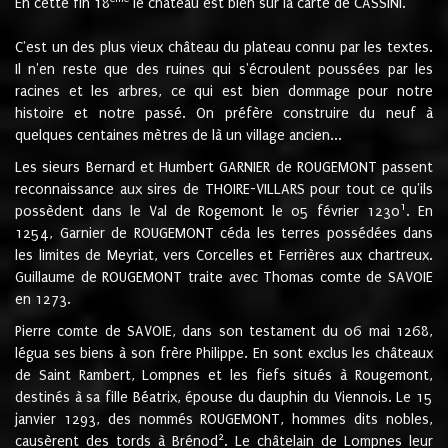
En cette fin 18
le château est bien sur la carte de CASSINI.
C'est un des plus vieux château du plateau connu par les textes.
Il n'en reste que des ruines qui s'écroulent poussées par les
racines et les arbres, ce qui est bien dommage pour notre
histoire et notre passé. On préfère construire du neuf à
quelques centaines mètres de là un village ancien...
Les sieurs Bernard et Humbert GARNIER de ROUGEMONT passent
reconnaissance aux sires de THOIRE-VILLARS pour tout ce qu'ils
1
possèdent dans le Val de Rogemont le 05 février 1230
. En
1254, Garnier de ROUGEMONT céda les terres possédées dans
les limites de Meyriat, vers Corcelles et Ferrières aux chartreux.
Guillaume de ROUGEMONT traite avec Thomas comte de SAVOIE
en 1273.
Pierre comte de SAVOIE, dans son testament du 06 mai 1268,
légua ses biens à son frère Philippe. En sont exclus les châteaux
de Saint Rambert, Lompnes et les fiefs situés à Rougemont,
destinés à sa fille Béatrix, épouse du dauphin du Viennois. Le 15
janvier 1293, des nommés ROUGEMONT, hommes dits nobles,
2
causèrent des tords à Brénod
. Le châtelain de Lompnes leur