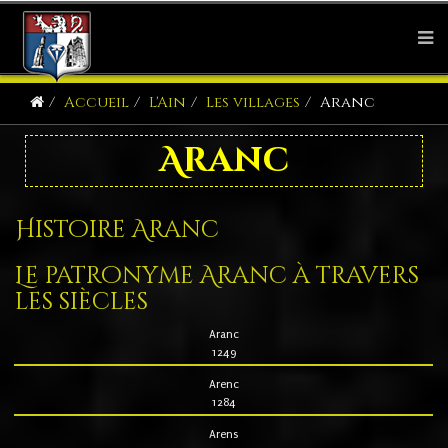
Accueil
L'Ain
Les villages
Aranc
Aranc
Histoire Aranc
Le patronyme Aranc à travers
les siècles
Aranc
1249
Arenc
1284
Arens