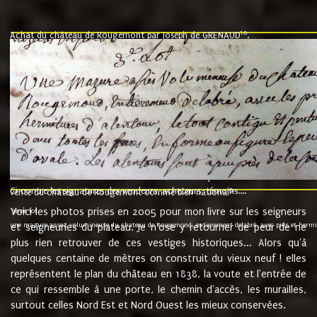
10
Achat du château de Rougemont par Joseph de GRENAUD
.
"l'an mil six cent soixante treze le ving neuvième jour du mois de novemb
nommé fut présent Messire Claude Guillaume de Moyriat chevalier baron de 
vend, purement simplement et irrevocablement a monseigneur monsieur Jose
et chavannes conseiller du roy au parlement de Bourgogne, present et accept
que le dit seigneur Baron de la Vellière a sur ses hommes, indivisables et fi
de la Velliere tout ainsi et comme le dit seigneur Baron et ses hauteurs e
présent......"
suivent les rentes, donation des terriers, etc... au prix de 880 livre louis d'or
Ci contre les signatures des vendeurs, acheteurs, témoins....
9.
vente du château de Rougemont comme bien national
Voici les photos prises en 2005 pour mon livre sur les seigneurs
"3ème lot
une mazure assez volumineuse du chateau de Rougemond, entierement delabré, avec près et hermitur
et seigneuries du plateau. Je n'ose y retourner de peur de ne
plus rien retrouver de ces vestiges historiques... Alors qu'à
quelques centaine de mètres on construit du vieux neuf ! elles
représentent le plan du château en 1838, la voute et l'entrée de
ce qui ressemble à une porte, le chemin d'accès, les murailles,
surtout celles Nord Est et Nord Ouest les mieux conservées.