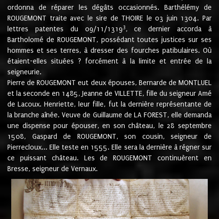
ordonna de réparer les dégâts occasionnés. Barthélémy de
ROUGEMONT traite avec le sire de THOIRE le 03 juin 1304. Par
3
lettres patentes du 09/11/1319
, ce dernier accorda à
Bartholomé de ROUGEMONT, possédant toutes justices sur ses
hommes et ses terres, à dresser des fourches patibulaires. Où
étaient-elles situées ? forcément à la limite et entrée de la
seigneurie.
Pierre de ROUGEMONT eut deux épouses, Bernarde de MONTLUEL
et la seconde en 1485, Jeanne de VILLETTE, fille du seigneur Amé
de Lacoux. Henriette, leur fille, fut la dernière représentante de
la branche aînée. Veuve de Guillaume de LA FOREST, elle demanda
une dispense pour épouser, en son château, le 28 septembre
1508, Gaspard de ROUGEMONT, son cousin, seigneur de
Pierrecloux... Elle teste en 1555. Elle sera la dernière à régner sur
ce puissant château. Les de ROUGEMONT continuèrent en
Bresse, seigneur de Vernaux.