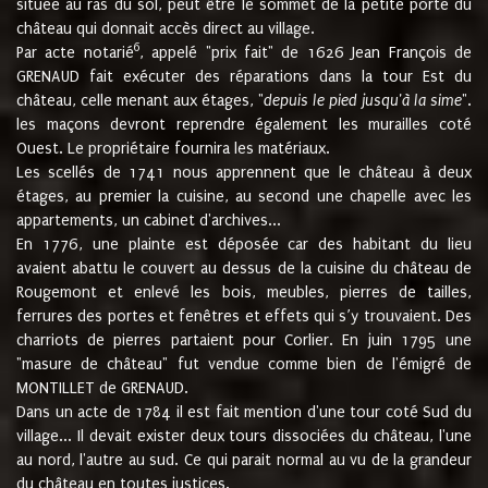
située au ras du sol, peut être le sommet de la petite porte du
château qui donnait accès direct au village.
6
Par acte notarié
, appelé "prix fait" de 1626 Jean François de
GRENAUD fait exécuter des réparations dans la tour Est du
château, celle menant aux étages, "
depuis le pied jusqu'à la sime
".
les maçons devront reprendre également les murailles coté
Ouest. Le propriétaire fournira les matériaux.
Les scellés de 1741 nous apprennent que le château à deux
étages, au premier la cuisine, au second une chapelle avec les
appartements, un cabinet d'archives...
En 1776, une plainte est déposée car des habitant du lieu
avaient abattu le couvert au dessus de la cuisine du château de
Rougemont et enlevé les bois, meubles, pierres de tailles,
ferrures des portes et fenêtres et effets qui s’y trouvaient. Des
charriots de pierres partaient pour Corlier. En juin 1795 une
"masure de château" fut vendue comme bien de l'émigré de
MONTILLET de GRENAUD.
Dans un acte de 1784 il est fait mention d'une tour coté Sud du
village... Il devait exister deux tours dissociées du château, l'une
au nord, l'autre au sud. Ce qui parait normal au vu de la grandeur
du château en toutes justices.