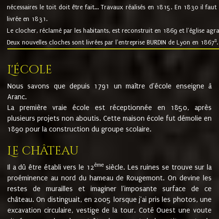
nécessaires le toit doit être fait... Travaux réalisés en 1815. En 1830 il faut
livrée en 1831.
Le clocher, réclamé par les habitants, est reconstruit en 1869 et l'église agr
8
Deux nouvelles cloches sont livrées par l'entreprise BURDIN de Lyon en 1867
.
L'école
Nous savons que depuis 1791 un maître d'école enseigne à
Aranc.
La première vraie école est réceptionnée en 1850, après
plusieurs projets non aboutis. Cette maison école fut démolie en
1890 pour la construction du groupe scolaire.
Le château
ème
Il a dû être établi vers le 12
siècle. Les ruines se trouve sur la
proéminence au nord du hameau de Rougemont. On devine les
restes de murailles et imaginer l'imposante surface de ce
château. On distinguait, en 2005 lorsque j'ai pris les photos, une
excavation circulaire, vestige de la tour. Coté Ouest une voute