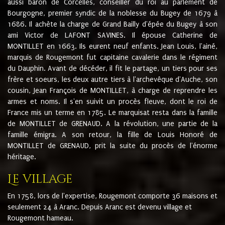
aussi baron de Corcelles, conseiller du roi au parlement de
Bourgogne, premier syndic de la noblesse du Bugey de 1679 à
1686. Il achète la charge de Grand Bailly d'épée du Bugey à son
ami Victor de LAFONT SAVINES. Il épouse Catherine de
MONTILLET en 1663. Ils eurent neuf enfants. Jean Louis, l'ainé,
marquis de Rougemont fut capitaine cavalerie dans le régiment
du Dauphin. Avant de décéder, il fit le partage, un tiers pour ses
frère et soeurs, les deux autre tiers à l'archevêque d'Auche, son
cousin, Jean François de MONTILLET, à charge de reprendre les
armes et noms. Il s'en suivit un procès fleuve, dont le roi de
France mis un terme en 1785. Le marquisat resta dans la famille
de MONTILLET de GRENAUD. A la révolution, une partie de la
famille émigra. A son retour, la fille de Louis Honoré de
MONTILLET de GRENAUD, prit la suite du procès de l'énorme
héritage.
Le village
En 1758, lors de l'expertise, Rougemont comporte 36 maisons et
seulement 24 à Aranc. Depuis Aranc est devenu village et
Rougemont hameau.