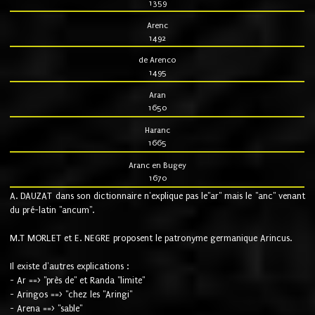
1359
Arenc
1492
de Arenco
1495
Aran
1650
Haranc
1665
Aranc en Bugey
1670
A. DAUZAT dans son dictionnaire n'explique pas le"ar" mais le "anc" venant
du pré-latin "ancum".
M.T MORLET et E. NEGRE proposent le patronyme germanique Arincus.
Il existe d'autres explications :
- Ar ==> "près de" et Randa "limite"
- Aringos ==> "chez les "Aringi"
- Arena ==> "sable"