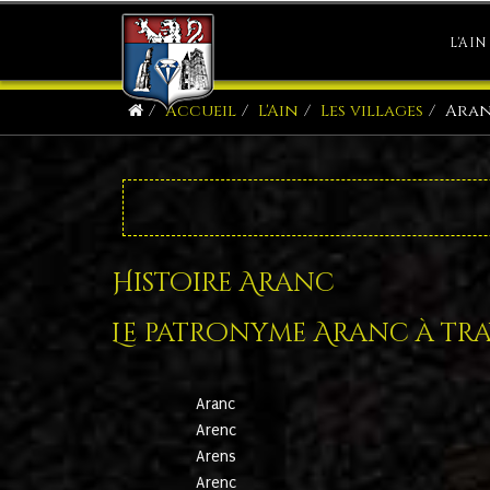
L'AIN
Accueil
L'Ain
Les villages
Ara
Histoire Aranc
Le patronyme Aranc à trav
Aranc
Arenc
Arens
Arenc