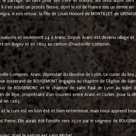
t le partage, un tiers pour ses frère et soeurs, les deux autre tiers
l s'en suivit un procès fleuve, dont le roi de France mis un terme en
émigra. A son retour, la fille de Louis Honoré de MONTILLET de GRENAUD
 maisons et seulement 24 à Aranc. Depuis Aranc est devenu village 
bert-en-Bugey et en 1802 au canton d'Hauteville-Lompnes.
ville-Lompnes, Aranc dépendait du diocèse de Lyon. Le curier du lieu g
que Josserand de ROUGEMONT engagea au chapitre de l’église de Saint
uy de ROUGEMONT et le chapitre de saint Paul de Lyon au sujet d
s de Blye, propriétaire d'un couvent entre Aranc et Corlier, pour la dî
té en 1263.
e et la cure est en bon été et bien entretenue, mais nous apprend be
aint Pierre. Elle aurait été fondée vers 1510 par le seigneur de RO
ranc, dont le patron est saint Michel.