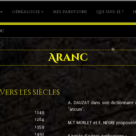
GÉNÉALOGIE
MES PARUTIONS
QUI SUIS-JE ?
H
nc
Aranc
ers les siècles
A. DAUZAT dans son dictionnaire n'
"ancum".
1249
1284
M.T MORLET et E. NEGRE proposent
1359
1492