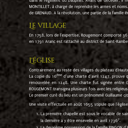
dans le régiment du Dauphin. Avant de décéder, il fi
MONTILLET, à charge de reprendre les armes et noms. I
de GRENAUD. A la révolution, une partie de la famille 
Le village
En 1758, lors de l'expertise, Rougemont comporte 36
en 1791 Aranc est rattaché au district de Saint-Ram
L'église
Contrairement au reste des villages du plateau d'Haute
ème
La copie du 16
d’une charte d’avril 1247, prouve 
renouvelée en 1248. Une charte fut signée entre G
ROUGEMONT transigea plusieurs fois avec les religieuse
Le premier curé du lieu est un prénommé Guillaume ci
Une visite effectuée en août 1655 stipule que l'églis
La première chapelle est sous le vocable de s
7
la dernière a y être ensevelie en avril 1736
.
La deuxième possession de la famille PINGON d'A