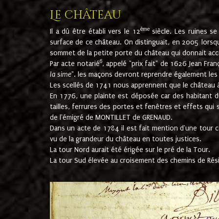
Le château
ème
Il a dû être établi vers le 12
siècle. Les ruines s
surface de ce château. On distinguait, en 2005 lorsque
sommet de la petite porte du château qui donnait accès
6
Par acte notarié
, appelé "prix fait" de 1626 Jean Fra
la sime
". les maçons devront reprendre également les m
Les scellés de 1741 nous apprennent que le château à 
En 1776, une plainte est déposée car des habitant d
tailles, ferrures des portes et fenêtres et effets qui
de l'émigré de MONTILLET de GRENAUD.
Dans un acte de 1784 il est fait mention d'une tour co
vu de la grandeur du château en toutes justices.
La tour Nord aurait été érigée sur le pré de la Tour.
La tour Sud élevée au croisement des chemins de Rés