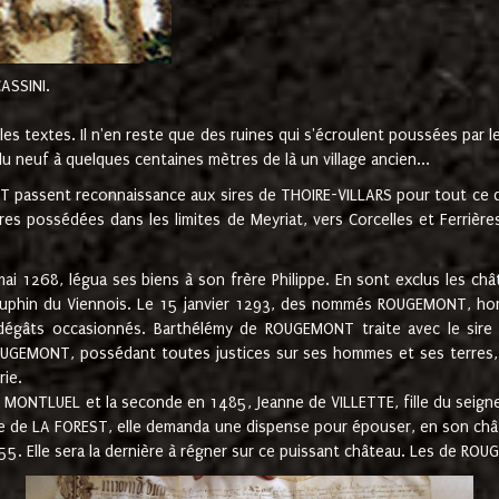
CASSINI.
es textes. Il n'en reste que des ruines qui s'écroulent poussées par 
u neuf à quelques centaines mètres de là un village ancien...
passent reconnaissance aux sires de THOIRE-VILLARS pour tout ce qu
es possédées dans les limites de Meyriat, vers Corcelles et Ferrièr
 1268, légua ses biens à son frère Philippe. En sont exclus les châ
dauphin du Viennois. Le 15 janvier 1293, des nommés ROUGEMONT, ho
dégâts occasionnés. Barthélémy de ROUGEMONT traite avec le sire 
UGEMONT, possédant toutes justices sur ses hommes et ses terres, à
rie.
NTLUEL et la seconde en 1485, Jeanne de VILLETTE, fille du seigneur 
ume de LA FOREST, elle demanda une dispense pour épouser, en son c
1555. Elle sera la dernière à régner sur ce puissant château. Les de 