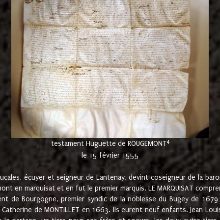
4
testament Huguette de ROUGEMONT
le 15 février 1555
cales, écuyer et seigneur de Lantenay, devint coseigneur de la bar
ont en marquisat et en fut le premier marquis. LE MARQUISAT comprenait
ement de Bourgogne, premier syndic de la noblesse du Bugey de 1679 à
Catherine de MONTILLET en 1663. Ils eurent neuf enfants. Jean Louis,