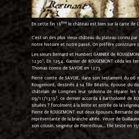
ème
En cette fin 18
le château est bien sur la carte de 
C'est un des plus vieux château du plateau connu par l
notre histoire et notre passé. On préfère construire d
Les sieurs Bernard et Humbert GARNIER de ROUGEMONT 
1
1230
. En 1254, Garnier de ROUGEMONT céda les terr
Thomas comte de SAVOIE en 1273.
Pierre comte de SAVOIE, dans son testament du 06 mai
Rougemont, destinés à sa fille Béatrix, épouse du 
châtelain de Lompnes leur ordonna de réparer les 
3
09/11/1319
, ce dernier accorda à Bartholomé de RO
situées ? forcément à la limite et entrée de la seigneu
Pierre de ROUGEMONT eut deux épouses, Bernarde de MO
représentante de la branche aînée. Veuve de Guilla
son cousin, seigneur de Pierrecloux... Elle teste en 