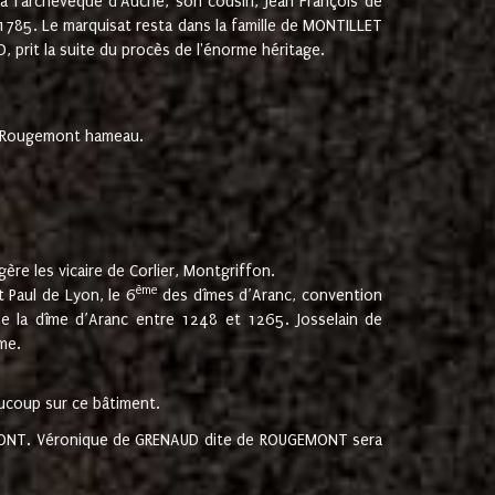
 à l'archevêque d'Auche, son cousin, Jean François de
 1785. Le marquisat resta dans la famille de MONTILLET
, prit la suite du procès de l'énorme héritage.
et Rougemont hameau.
ère les vicaire de Corlier, Montgriffon.
ème
 Paul de Lyon, le 6
des dîmes d’Aranc, convention
e la dîme d’Aranc entre 1248 et 1265. Josselain de
me.
aucoup sur ce bâtiment.
UGEMONT. Véronique de GRENAUD dite de ROUGEMONT sera