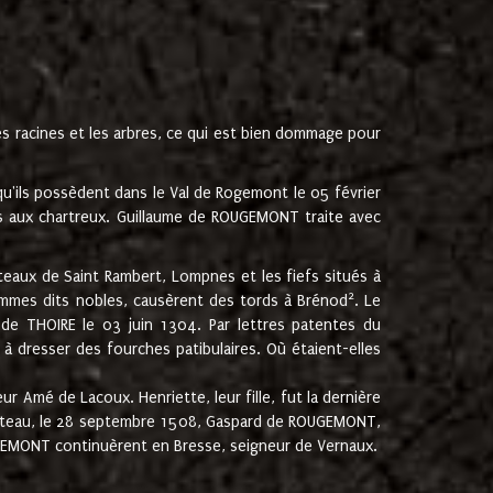
les racines et les arbres, ce qui est bien dommage pour
'ils possèdent dans le Val de Rogemont le 05 février
es aux chartreux. Guillaume de ROUGEMONT traite avec
teaux de Saint Rambert, Lompnes et les fiefs situés à
2
mmes dits nobles, causèrent des tords à Brénod
. Le
de THOIRE le 03 juin 1304. Par lettres patentes du
 dresser des fourches patibulaires. Où étaient-elles
Amé de Lacoux. Henriette, leur fille, fut la dernière
hâteau, le 28 septembre 1508, Gaspard de ROUGEMONT,
ROUGEMONT continuèrent en Bresse, seigneur de Vernaux.