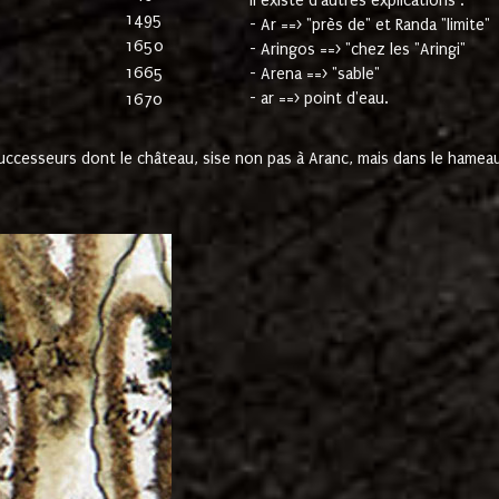
Il existe d'autres explications :
1495
- Ar ==> "près de" et Randa "limite"
1650
- Aringos ==> "chez les "Aringi"
1665
- Arena ==> "sable"
- ar ==> point d'eau.
1670
cesseurs dont le château, sise non pas à Aranc, mais dans le hameau 