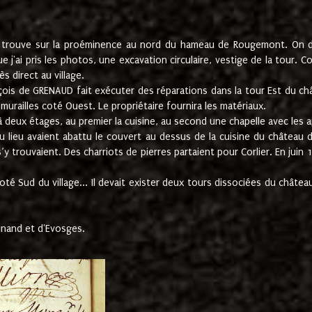
e trouve sur la proéminence au nord du hameau de Rougemont. On dev
 j'ai pris les photos, une excavation circulaire, vestige de la tour. 
 direct au village.
nçois de GRENAUD fait exécuter des réparations dans la tour Est du ch
urailles coté Ouest. Le propriétaire fournira les matériaux.
deux étages, au premier la cuisine, au second une chapelle avec les a
u lieu avaient abattu le couvert au dessus de la cuisine du château 
 s’y trouvaient. Des charriots de pierres partaient pour Corlier. En 
té Sud du village... Il devait exister deux tours dissociées du château,
inand et d'Evosges.