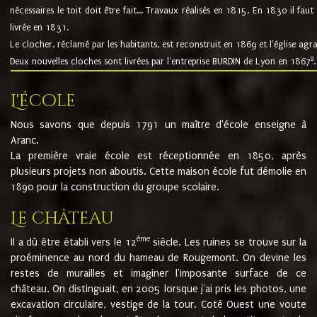
nécessaires le toit doit être fait... Travaux réalisés en 1815. En 1830 il faut
livrée en 1831.
Le clocher, réclamé par les habitants, est reconstruit en 1869 et l'église agr
8
Deux nouvelles cloches sont livrées par l'entreprise BURDIN de Lyon en 1867
.
L'école
Nous savons que depuis 1791 un maître d'école enseigne à
Aranc.
La première vraie école est réceptionnée en 1850, après
plusieurs projets non aboutis. Cette maison école fut démolie en
1890 pour la construction du groupe scolaire.
Le château
ème
Il a dû être établi vers le 12
siècle. Les ruines se trouve sur la
proéminence au nord du hameau de Rougemont. On devine les
restes de murailles et imaginer l'imposante surface de ce
château. On distinguait, en 2005 lorsque j'ai pris les photos, une
excavation circulaire, vestige de la tour. Coté Ouest une voute