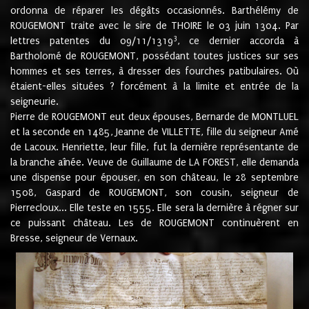
ordonna de réparer les dégâts occasionnés. Barthélémy de
ROUGEMONT traite avec le sire de THOIRE le 03 juin 1304. Par
3
lettres patentes du 09/11/1319
, ce dernier accorda à
Bartholomé de ROUGEMONT, possédant toutes justices sur ses
hommes et ses terres, à dresser des fourches patibulaires. Où
étaient-elles situées ? forcément à la limite et entrée de la
seigneurie.
Pierre de ROUGEMONT eut deux épouses, Bernarde de MONTLUEL
et la seconde en 1485, Jeanne de VILLETTE, fille du seigneur Amé
de Lacoux. Henriette, leur fille, fut la dernière représentante de
la branche aînée. Veuve de Guillaume de LA FOREST, elle demanda
une dispense pour épouser, en son château, le 28 septembre
1508, Gaspard de ROUGEMONT, son cousin, seigneur de
Pierrecloux... Elle teste en 1555. Elle sera la dernière à régner sur
ce puissant château. Les de ROUGEMONT continuèrent en
Bresse, seigneur de Vernaux.