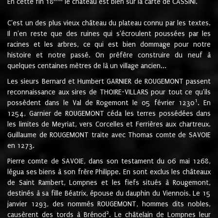
En cette fin 18
le château est bien sur la carte de CASSINI.
C'est un des plus vieux château du plateau connu par les textes.
Il n'en reste que des ruines qui s'écroulent poussées par les
racines et les arbres, ce qui est bien dommage pour notre
histoire et notre passé. On préfère construire du neuf à
quelques centaines mètres de là un village ancien...
Les sieurs Bernard et Humbert GARNIER de ROUGEMONT passent
reconnaissance aux sires de THOIRE-VILLARS pour tout ce qu'ils
1
possèdent dans le Val de Rogemont le 05 février 1230
. En
1254, Garnier de ROUGEMONT céda les terres possédées dans
les limites de Meyriat, vers Corcelles et Ferrières aux chartreux.
Guillaume de ROUGEMONT traite avec Thomas comte de SAVOIE
en 1273.
Pierre comte de SAVOIE, dans son testament du 06 mai 1268,
légua ses biens à son frère Philippe. En sont exclus les châteaux
de Saint Rambert, Lompnes et les fiefs situés à Rougemont,
destinés à sa fille Béatrix, épouse du dauphin du Viennois. Le 15
janvier 1293, des nommés ROUGEMONT, hommes dits nobles,
2
causèrent des tords à Brénod
. Le châtelain de Lompnes leur