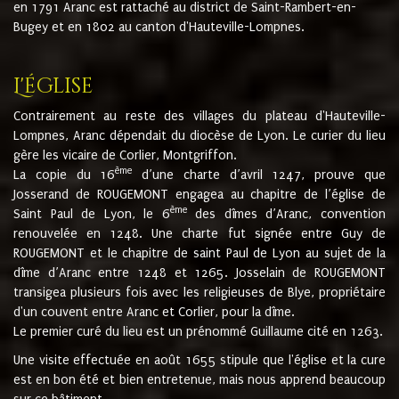
en 1791 Aranc est rattaché au district de Saint-Rambert-en-
Bugey et en 1802 au canton d'Hauteville-Lompnes.
L'église
Contrairement au reste des villages du plateau d'Hauteville-
Lompnes, Aranc dépendait du diocèse de Lyon. Le curier du lieu
gère les vicaire de Corlier, Montgriffon.
ème
La copie du 16
d’une charte d’avril 1247, prouve que
Josserand de ROUGEMONT engagea au chapitre de l’église de
ème
Saint Paul de Lyon, le 6
des dîmes d’Aranc, convention
renouvelée en 1248. Une charte fut signée entre Guy de
ROUGEMONT et le chapitre de saint Paul de Lyon au sujet de la
dîme d’Aranc entre 1248 et 1265. Josselain de ROUGEMONT
transigea plusieurs fois avec les religieuses de Blye, propriétaire
d'un couvent entre Aranc et Corlier, pour la dîme.
Le premier curé du lieu est un prénommé Guillaume cité en 1263.
Une visite effectuée en août 1655 stipule que l'église et la cure
est en bon été et bien entretenue, mais nous apprend beaucoup