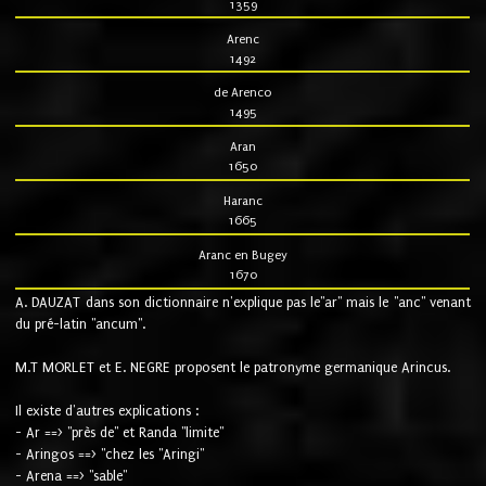
1359
Arenc
1492
de Arenco
1495
Aran
1650
Haranc
1665
Aranc en Bugey
1670
A. DAUZAT dans son dictionnaire n'explique pas le"ar" mais le "anc" venant
du pré-latin "ancum".
M.T MORLET et E. NEGRE proposent le patronyme germanique Arincus.
Il existe d'autres explications :
- Ar ==> "près de" et Randa "limite"
- Aringos ==> "chez les "Aringi"
- Arena ==> "sable"