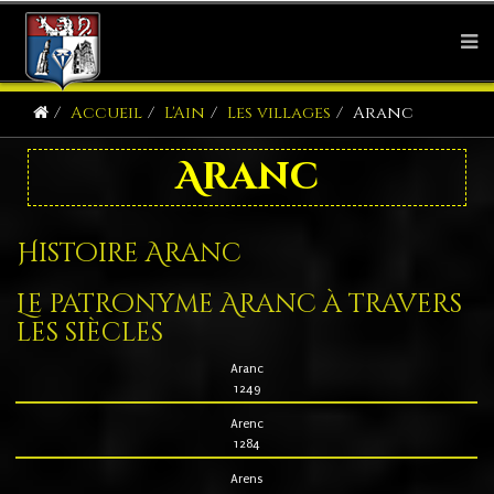
Accueil
L'Ain
Les villages
Aranc
Aranc
Histoire Aranc
Le patronyme Aranc à travers
les siècles
Aranc
1249
Arenc
1284
Arens