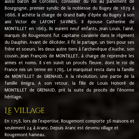
aussi baron de Corcelles, conseiller du roi au parlement de
Bourgogne, premier syndic de la noblesse du Bugey de 1679 à
1686. Il achète la charge de Grand Bailly d'épée du Bugey à son
ami Victor de LAFONT SAVINES. Il épouse Catherine de
MONTILLET en 1663. Ils eurent neuf enfants. Jean Louis, l'ainé,
marquis de Rougemont fut capitaine cavalerie dans le régiment
du Dauphin. Avant de décéder, il fit le partage, un tiers pour ses
frère et soeurs, les deux autre tiers à l'archevêque d'Auche, son
cousin, Jean François de MONTILLET, à charge de reprendre les
armes et noms. Il s'en suivit un procès fleuve, dont le roi de
France mis un terme en 1785. Le marquisat resta dans la famille
de MONTILLET de GRENAUD. A la révolution, une partie de la
famille émigra. A son retour, la fille de Louis Honoré de
MONTILLET de GRENAUD, prit la suite du procès de l'énorme
héritage.
Le village
En 1758, lors de l'expertise, Rougemont comporte 36 maisons et
seulement 24 à Aranc. Depuis Aranc est devenu village et
Rougemont hameau.