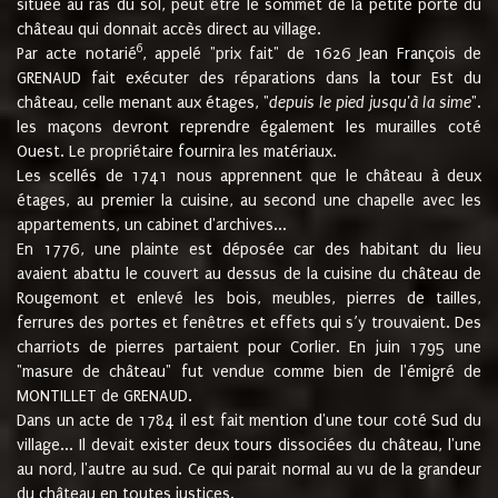
située au ras du sol, peut être le sommet de la petite porte du
château qui donnait accès direct au village.
6
Par acte notarié
, appelé "prix fait" de 1626 Jean François de
GRENAUD fait exécuter des réparations dans la tour Est du
château, celle menant aux étages, "
depuis le pied jusqu'à la sime
".
les maçons devront reprendre également les murailles coté
Ouest. Le propriétaire fournira les matériaux.
Les scellés de 1741 nous apprennent que le château à deux
étages, au premier la cuisine, au second une chapelle avec les
appartements, un cabinet d'archives...
En 1776, une plainte est déposée car des habitant du lieu
avaient abattu le couvert au dessus de la cuisine du château de
Rougemont et enlevé les bois, meubles, pierres de tailles,
ferrures des portes et fenêtres et effets qui s’y trouvaient. Des
charriots de pierres partaient pour Corlier. En juin 1795 une
"masure de château" fut vendue comme bien de l'émigré de
MONTILLET de GRENAUD.
Dans un acte de 1784 il est fait mention d'une tour coté Sud du
village... Il devait exister deux tours dissociées du château, l'une
au nord, l'autre au sud. Ce qui parait normal au vu de la grandeur
du château en toutes justices.