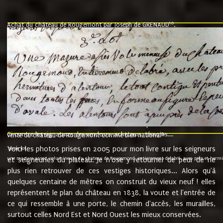
10
Achat du château de Rougemont par Joseph de GRENAUD
.
"l'an mil six cent soixante treze le ving neuvième jour du mois de novemb
nommé fut présent Messire Claude Guillaume de Moyriat chevalier baron de 
vend, purement simplement et irrevocablement a monseigneur monsieur Jose
et chavannes conseiller du roy au parlement de Bourgogne, present et accept
que le dit seigneur Baron de la Vellière a sur ses hommes, indivisables et fi
de la Velliere tout ainsi et comme le dit seigneur Baron et ses hauteurs e
présent......"
suivent les rentes, donation des terriers, etc... au prix de 880 livre louis d'or
Ci contre les signatures des vendeurs, acheteurs, témoins....
9.
vente du château de Rougemont comme bien national
Voici les photos prises en 2005 pour mon livre sur les seigneurs
"3ème lot
une mazure assez volumineuse du chateau de Rougemond, entierement delabré, avec près et hermitur
et seigneuries du plateau. Je n'ose y retourner de peur de ne
plus rien retrouver de ces vestiges historiques... Alors qu'à
quelques centaine de mètres on construit du vieux neuf ! elles
représentent le plan du château en 1838, la voute et l'entrée de
ce qui ressemble à une porte, le chemin d'accès, les murailles,
surtout celles Nord Est et Nord Ouest les mieux conservées.