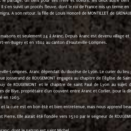
t le partage, un tiers pour ses frère et soeurs, les deux autre tiers
l s'en suivit un procès fleuve, dont le roi de France mis un terme en
émigra. A son retour, la fille de Louis Honoré de MONTILLET de GRENAUD
 maisons et seulement 24 à Aranc. Depuis Aranc est devenu village 
bert-en-Bugey et en 1802 au canton d'Hauteville-Lompnes.
ville-Lompnes, Aranc dépendait du diocèse de Lyon. Le curier du lieu g
que Josserand de ROUGEMONT engagea au chapitre de l’église de Saint
uy de ROUGEMONT et le chapitre de saint Paul de Lyon au sujet d
s de Blye, propriétaire d'un couvent entre Aranc et Corlier, pour la dî
té en 1263.
e et la cure est en bon été et bien entretenue, mais nous apprend be
aint Pierre. Elle aurait été fondée vers 1510 par le seigneur de RO
ranc, dont le patron est saint Michel.