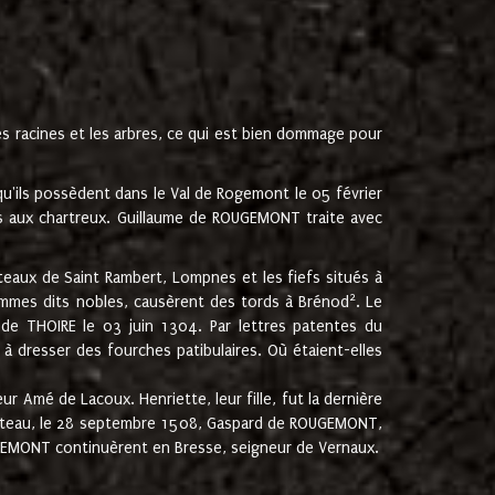
les racines et les arbres, ce qui est bien dommage pour
'ils possèdent dans le Val de Rogemont le 05 février
es aux chartreux. Guillaume de ROUGEMONT traite avec
teaux de Saint Rambert, Lompnes et les fiefs situés à
2
mmes dits nobles, causèrent des tords à Brénod
. Le
de THOIRE le 03 juin 1304. Par lettres patentes du
 dresser des fourches patibulaires. Où étaient-elles
Amé de Lacoux. Henriette, leur fille, fut la dernière
hâteau, le 28 septembre 1508, Gaspard de ROUGEMONT,
ROUGEMONT continuèrent en Bresse, seigneur de Vernaux.