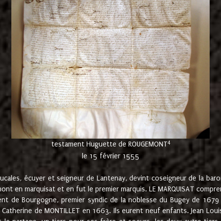
4
testament Huguette de ROUGEMONT
le 15 février 1555
cales, écuyer et seigneur de Lantenay, devint coseigneur de la bar
ont en marquisat et en fut le premier marquis. LE MARQUISAT comprenait
ement de Bourgogne, premier syndic de la noblesse du Bugey de 1679 à
Catherine de MONTILLET en 1663. Ils eurent neuf enfants. Jean Louis,