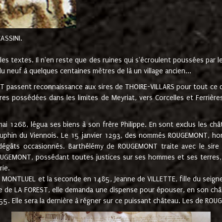
CASSINI.
es textes. Il n'en reste que des ruines qui s'écroulent poussées par 
u neuf à quelques centaines mètres de là un village ancien...
passent reconnaissance aux sires de THOIRE-VILLARS pour tout ce qu
es possédées dans les limites de Meyriat, vers Corcelles et Ferrièr
 1268, légua ses biens à son frère Philippe. En sont exclus les châ
dauphin du Viennois. Le 15 janvier 1293, des nommés ROUGEMONT, ho
dégâts occasionnés. Barthélémy de ROUGEMONT traite avec le sire 
UGEMONT, possédant toutes justices sur ses hommes et ses terres, à
rie.
NTLUEL et la seconde en 1485, Jeanne de VILLETTE, fille du seigneur 
ume de LA FOREST, elle demanda une dispense pour épouser, en son c
1555. Elle sera la dernière à régner sur ce puissant château. Les de 