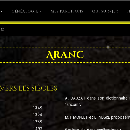
GÉNÉALOGIE
MES PARUTIONS
QUI SUIS-JE ?
H
nc
Aranc
ers les siècles
A. DAUZAT dans son dictionnaire n'
"ancum".
1249
1284
M.T MORLET et E. NEGRE proposent
1359
1492