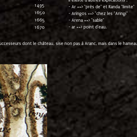
Il existe d'autres explications :
1495
- Ar ==> "près de" et Randa "limite"
1650
- Aringos ==> "chez les "Aringi"
1665
- Arena ==> "sable"
- ar ==> point d'eau.
1670
cesseurs dont le château, sise non pas à Aranc, mais dans le hameau 