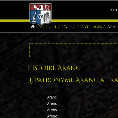
L'AIN
Accueil
L'Ain
Les villages
Ara
Histoire Aranc
Le patronyme Aranc à trav
Aranc
Arenc
Arens
Arenc