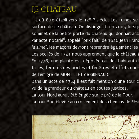
Le château
ème
Il a dû être établi vers le 12
siècle. Les ruines s
surface de ce château. On distinguait, en 2005 lorsque
sommet de la petite porte du château qui donnait accès
6
Par acte notarié
, appelé "prix fait" de 1626 Jean Fra
la sime
". les maçons devront reprendre également les m
Les scellés de 1741 nous apprennent que le château à 
En 1776, une plainte est déposée car des habitant d
tailles, ferrures des portes et fenêtres et effets qui
de l'émigré de MONTILLET de GRENAUD.
Dans un acte de 1784 il est fait mention d'une tour co
vu de la grandeur du château en toutes justices.
La tour Nord aurait été érigée sur le pré de la Tour.
La tour Sud élevée au croisement des chemins de Rés