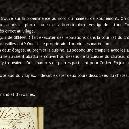
e trouve sur la proéminence au nord du hameau de Rougemont. On dev
 j'ai pris les photos, une excavation circulaire, vestige de la tour. 
 direct au village.
nçois de GRENAUD fait exécuter des réparations dans la tour Est du ch
urailles coté Ouest. Le propriétaire fournira les matériaux.
deux étages, au premier la cuisine, au second une chapelle avec les a
u lieu avaient abattu le couvert au dessus de la cuisine du château 
 s’y trouvaient. Des charriots de pierres partaient pour Corlier. En 
té Sud du village... Il devait exister deux tours dissociées du château,
inand et d'Evosges.