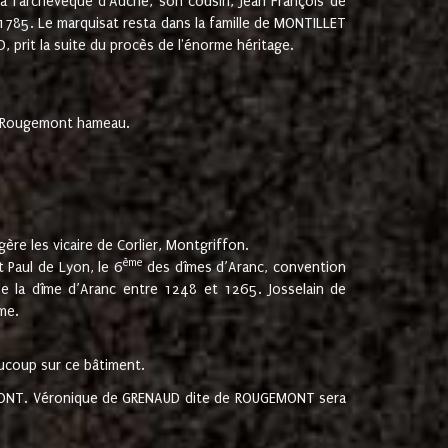
 à l'archevêque d'Auche, son cousin, Jean François de
 1785. Le marquisat resta dans la famille de MONTILLET
, prit la suite du procès de l'énorme héritage.
et Rougemont hameau.
ère les vicaire de Corlier, Montgriffon.
ème
 Paul de Lyon, le 6
des dîmes d’Aranc, convention
e la dîme d’Aranc entre 1248 et 1265. Josselain de
me.
aucoup sur ce bâtiment.
UGEMONT. Véronique de GRENAUD dite de ROUGEMONT sera