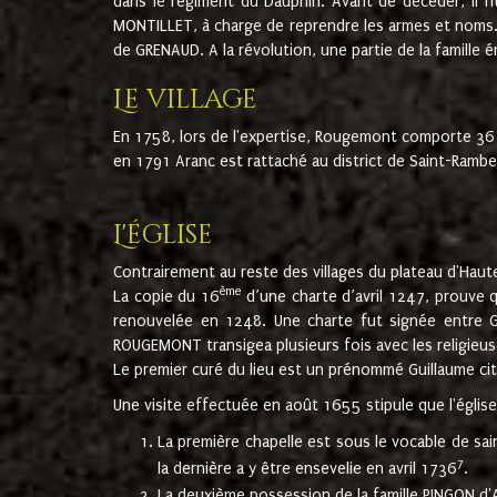
dans le régiment du Dauphin. Avant de décéder, il fi
MONTILLET, à charge de reprendre les armes et noms. I
de GRENAUD. A la révolution, une partie de la famille 
Le village
En 1758, lors de l'expertise, Rougemont comporte 36
en 1791 Aranc est rattaché au district de Saint-Ram
L'église
Contrairement au reste des villages du plateau d'Haute
ème
La copie du 16
d’une charte d’avril 1247, prouve 
renouvelée en 1248. Une charte fut signée entre G
ROUGEMONT transigea plusieurs fois avec les religieuse
Le premier curé du lieu est un prénommé Guillaume ci
Une visite effectuée en août 1655 stipule que l'églis
La première chapelle est sous le vocable de s
7
la dernière a y être ensevelie en avril 1736
.
La deuxième possession de la famille PINGON d'A