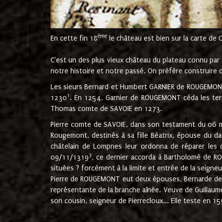
ème
En cette fin 18
le château est bien sur la carte de 
C'est un des plus vieux château du plateau connu par l
notre histoire et notre passé. On préfère construire d
Les sieurs Bernard et Humbert GARNIER de ROUGEMONT 
1
1230
. En 1254, Garnier de ROUGEMONT céda les terr
Thomas comte de SAVOIE en 1273.
Pierre comte de SAVOIE, dans son testament du 06 mai
Rougemont, destinés à sa fille Béatrix, épouse du 
châtelain de Lompnes leur ordonna de réparer les 
3
09/11/1319
, ce dernier accorda à Bartholomé de RO
situées ? forcément à la limite et entrée de la seigneu
Pierre de ROUGEMONT eut deux épouses, Bernarde de MO
représentante de la branche aînée. Veuve de Guilla
son cousin, seigneur de Pierrecloux... Elle teste en 