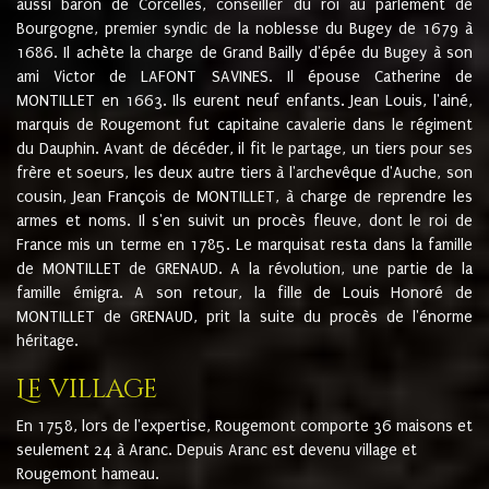
aussi baron de Corcelles, conseiller du roi au parlement de
Bourgogne, premier syndic de la noblesse du Bugey de 1679 à
1686. Il achète la charge de Grand Bailly d'épée du Bugey à son
ami Victor de LAFONT SAVINES. Il épouse Catherine de
MONTILLET en 1663. Ils eurent neuf enfants. Jean Louis, l'ainé,
marquis de Rougemont fut capitaine cavalerie dans le régiment
du Dauphin. Avant de décéder, il fit le partage, un tiers pour ses
frère et soeurs, les deux autre tiers à l'archevêque d'Auche, son
cousin, Jean François de MONTILLET, à charge de reprendre les
armes et noms. Il s'en suivit un procès fleuve, dont le roi de
France mis un terme en 1785. Le marquisat resta dans la famille
de MONTILLET de GRENAUD. A la révolution, une partie de la
famille émigra. A son retour, la fille de Louis Honoré de
MONTILLET de GRENAUD, prit la suite du procès de l'énorme
héritage.
Le village
En 1758, lors de l'expertise, Rougemont comporte 36 maisons et
seulement 24 à Aranc. Depuis Aranc est devenu village et
Rougemont hameau.