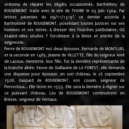
ordonna de réparer les dégâts occasionnés. Barthélémy de
ROUGEMONT traite avec le sire de THOIRE le 03 juin 1304. Par
3
lettres patentes du 09/11/1319
, ce dernier accorda à
Bartholomé de ROUGEMONT, possédant toutes justices sur ses
hommes et ses terres, à dresser des fourches patibulaires. Où
étaient-elles situées ? forcément à la limite et entrée de la
seigneurie.
Pierre de ROUGEMONT eut deux épouses, Bernarde de MONTLUEL
et la seconde en 1485, Jeanne de VILLETTE, fille du seigneur Amé
de Lacoux. Henriette, leur fille, fut la dernière représentante de
la branche aînée. Veuve de Guillaume de LA FOREST, elle demanda
une dispense pour épouser, en son château, le 28 septembre
1508, Gaspard de ROUGEMONT, son cousin, seigneur de
Pierrecloux... Elle teste en 1555. Elle sera la dernière à régner sur
ce puissant château. Les de ROUGEMONT continuèrent en
Bresse, seigneur de Vernaux.