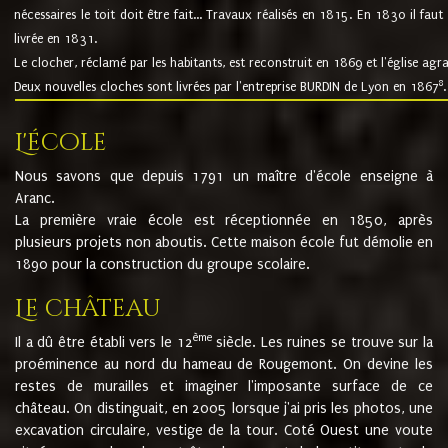
nécessaires le toit doit être fait... Travaux réalisés en 1815. En 1830 il faut
livrée en 1831.
Le clocher, réclamé par les habitants, est reconstruit en 1869 et l'église agr
8
Deux nouvelles cloches sont livrées par l'entreprise BURDIN de Lyon en 1867
.
L'école
Nous savons que depuis 1791 un maître d'école enseigne à
Aranc.
La première vraie école est réceptionnée en 1850, après
plusieurs projets non aboutis. Cette maison école fut démolie en
1890 pour la construction du groupe scolaire.
Le château
ème
Il a dû être établi vers le 12
siècle. Les ruines se trouve sur la
proéminence au nord du hameau de Rougemont. On devine les
restes de murailles et imaginer l'imposante surface de ce
château. On distinguait, en 2005 lorsque j'ai pris les photos, une
excavation circulaire, vestige de la tour. Coté Ouest une voute