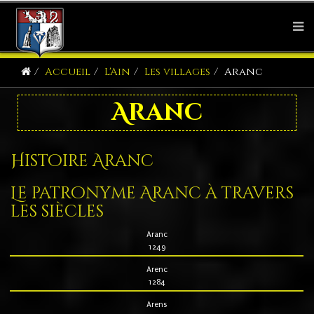
Accueil
L'Ain
Les villages
Aranc
Aranc
Histoire Aranc
Le patronyme Aranc à travers
les siècles
Aranc
1249
Arenc
1284
Arens