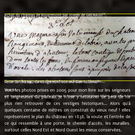
10
Achat du château de Rougemont par Joseph de GRENAUD
.
"l'an mil six cent soixante treze le ving neuvième jour du mois de novemb
nommé fut présent Messire Claude Guillaume de Moyriat chevalier baron de 
vend, purement simplement et irrevocablement a monseigneur monsieur Jose
et chavannes conseiller du roy au parlement de Bourgogne, present et accept
que le dit seigneur Baron de la Vellière a sur ses hommes, indivisables et fi
de la Velliere tout ainsi et comme le dit seigneur Baron et ses hauteurs e
présent......"
suivent les rentes, donation des terriers, etc... au prix de 880 livre louis d'or
Ci contre les signatures des vendeurs, acheteurs, témoins....
9.
vente du château de Rougemont comme bien national
Voici les photos prises en 2005 pour mon livre sur les seigneurs
"3ème lot
une mazure assez volumineuse du chateau de Rougemond, entierement delabré, avec près et hermitur
et seigneuries du plateau. Je n'ose y retourner de peur de ne
plus rien retrouver de ces vestiges historiques... Alors qu'à
quelques centaine de mètres on construit du vieux neuf ! elles
représentent le plan du château en 1838, la voute et l'entrée de
ce qui ressemble à une porte, le chemin d'accès, les murailles,
surtout celles Nord Est et Nord Ouest les mieux conservées.