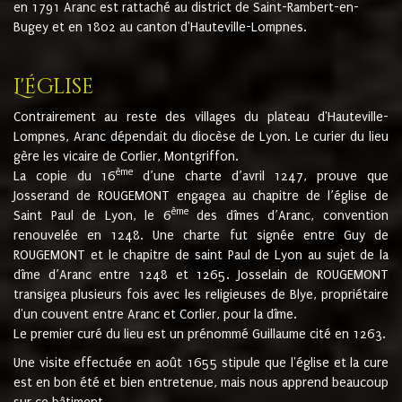
en 1791 Aranc est rattaché au district de Saint-Rambert-en-
Bugey et en 1802 au canton d'Hauteville-Lompnes.
L'église
Contrairement au reste des villages du plateau d'Hauteville-
Lompnes, Aranc dépendait du diocèse de Lyon. Le curier du lieu
gère les vicaire de Corlier, Montgriffon.
ème
La copie du 16
d’une charte d’avril 1247, prouve que
Josserand de ROUGEMONT engagea au chapitre de l’église de
ème
Saint Paul de Lyon, le 6
des dîmes d’Aranc, convention
renouvelée en 1248. Une charte fut signée entre Guy de
ROUGEMONT et le chapitre de saint Paul de Lyon au sujet de la
dîme d’Aranc entre 1248 et 1265. Josselain de ROUGEMONT
transigea plusieurs fois avec les religieuses de Blye, propriétaire
d'un couvent entre Aranc et Corlier, pour la dîme.
Le premier curé du lieu est un prénommé Guillaume cité en 1263.
Une visite effectuée en août 1655 stipule que l'église et la cure
est en bon été et bien entretenue, mais nous apprend beaucoup