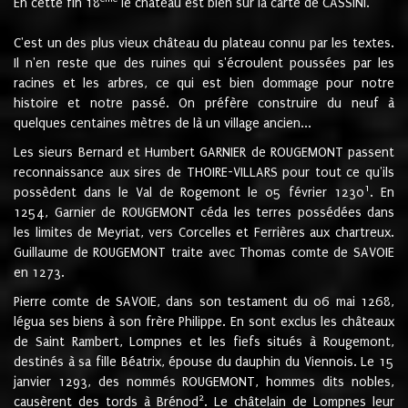
En cette fin 18
le château est bien sur la carte de CASSINI.
C'est un des plus vieux château du plateau connu par les textes.
Il n'en reste que des ruines qui s'écroulent poussées par les
racines et les arbres, ce qui est bien dommage pour notre
histoire et notre passé. On préfère construire du neuf à
quelques centaines mètres de là un village ancien...
Les sieurs Bernard et Humbert GARNIER de ROUGEMONT passent
reconnaissance aux sires de THOIRE-VILLARS pour tout ce qu'ils
1
possèdent dans le Val de Rogemont le 05 février 1230
. En
1254, Garnier de ROUGEMONT céda les terres possédées dans
les limites de Meyriat, vers Corcelles et Ferrières aux chartreux.
Guillaume de ROUGEMONT traite avec Thomas comte de SAVOIE
en 1273.
Pierre comte de SAVOIE, dans son testament du 06 mai 1268,
légua ses biens à son frère Philippe. En sont exclus les châteaux
de Saint Rambert, Lompnes et les fiefs situés à Rougemont,
destinés à sa fille Béatrix, épouse du dauphin du Viennois. Le 15
janvier 1293, des nommés ROUGEMONT, hommes dits nobles,
2
causèrent des tords à Brénod
. Le châtelain de Lompnes leur