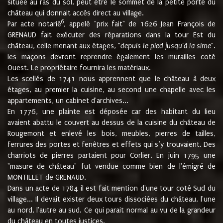
située au ras du sol, peut être le sommet de la petite porte du
château qui donnait accès direct au village.
6
Par acte notarié
, appelé "prix fait" de 1626 Jean François de
GRENAUD fait exécuter des réparations dans la tour Est du
château, celle menant aux étages, "
depuis le pied jusqu'à la sime
".
les maçons devront reprendre également les murailles coté
Ouest. Le propriétaire fournira les matériaux.
Les scellés de 1741 nous apprennent que le château à deux
étages, au premier la cuisine, au second une chapelle avec les
appartements, un cabinet d'archives...
En 1776, une plainte est déposée car des habitant du lieu
avaient abattu le couvert au dessus de la cuisine du château de
Rougemont et enlevé les bois, meubles, pierres de tailles,
ferrures des portes et fenêtres et effets qui s’y trouvaient. Des
charriots de pierres partaient pour Corlier. En juin 1795 une
"masure de château" fut vendue comme bien de l'émigré de
MONTILLET de GRENAUD.
Dans un acte de 1784 il est fait mention d'une tour coté Sud du
village... Il devait exister deux tours dissociées du château, l'une
au nord, l'autre au sud. Ce qui parait normal au vu de la grandeur
du château en toutes justices.