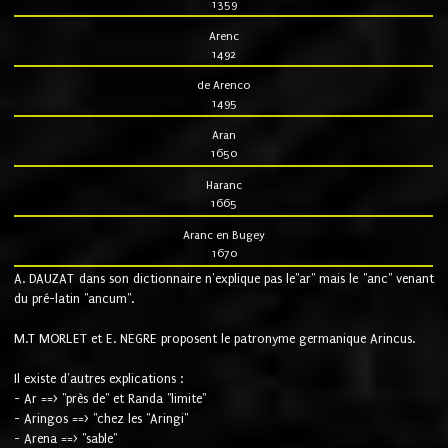
1359
Arenc
1492
de Arenco
1495
Aran
1650
Haranc
1665
Aranc en Bugey
1670
A. DAUZAT dans son dictionnaire n'explique pas le"ar" mais le "anc" venant
du pré-latin "ancum".
M.T MORLET et E. NEGRE proposent le patronyme germanique Arincus.
Il existe d'autres explications :
- Ar ==> "près de" et Randa "limite"
- Aringos ==> "chez les "Aringi"
- Arena ==> "sable"