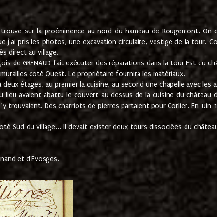
e trouve sur la proéminence au nord du hameau de Rougemont. On dev
 j'ai pris les photos, une excavation circulaire, vestige de la tour. 
 direct au village.
nçois de GRENAUD fait exécuter des réparations dans la tour Est du ch
urailles coté Ouest. Le propriétaire fournira les matériaux.
deux étages, au premier la cuisine, au second une chapelle avec les a
u lieu avaient abattu le couvert au dessus de la cuisine du château 
 s’y trouvaient. Des charriots de pierres partaient pour Corlier. En 
té Sud du village... Il devait exister deux tours dissociées du château,
inand et d'Evosges.