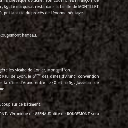
 à l'archevêque d'Auche, son cousin, Jean François de
 1785. Le marquisat resta dans la famille de MONTILLET
, prit la suite du procès de l'énorme héritage.
et Rougemont hameau.
ère les vicaire de Corlier, Montgriffon.
ème
 Paul de Lyon, le 6
des dîmes d’Aranc, convention
e la dîme d’Aranc entre 1248 et 1265. Josselain de
me.
aucoup sur ce bâtiment.
UGEMONT. Véronique de GRENAUD dite de ROUGEMONT sera