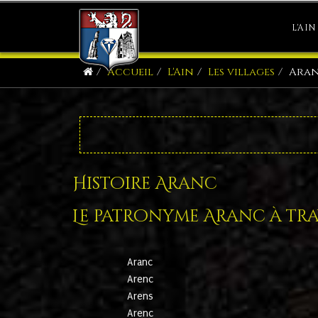
L'AIN
Accueil
L'Ain
Les villages
Ara
Histoire Aranc
Le patronyme Aranc à trav
Aranc
Arenc
Arens
Arenc