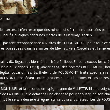
CASSINI.
es textes. Il n'en reste que des ruines qui s'écroulent poussées par 
u neuf à quelques centaines mètres de là un village ancien...
passent reconnaissance aux sires de THOIRE-VILLARS pour tout ce qu
es possédées dans les limites de Meyriat, vers Corcelles et Ferrièr
 1268, légua ses biens à son frère Philippe. En sont exclus les châ
dauphin du Viennois. Le 15 janvier 1293, des nommés ROUGEMONT, ho
dégâts occasionnés. Barthélémy de ROUGEMONT traite avec le sire 
UGEMONT, possédant toutes justices sur ses hommes et ses terres, à
rie.
NTLUEL et la seconde en 1485, Jeanne de VILLETTE, fille du seigneur 
ume de LA FOREST, elle demanda une dispense pour épouser, en son c
1555. Elle sera la dernière à régner sur ce puissant château. Les de 