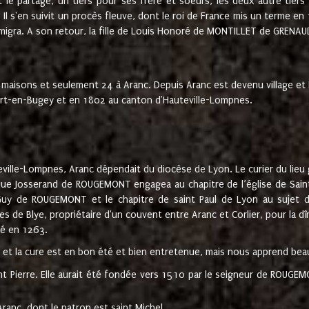
t le partage, un tiers pour ses frère et soeurs, les deux autre tiers
l s'en suivit un procès fleuve, dont le roi de France mis un terme en
émigra. A son retour, la fille de Louis Honoré de MONTILLET de GRENAUD
 maisons et seulement 24 à Aranc. Depuis Aranc est devenu village 
bert-en-Bugey et en 1802 au canton d'Hauteville-Lompnes.
ville-Lompnes, Aranc dépendait du diocèse de Lyon. Le curier du lieu g
que Josserand de ROUGEMONT engagea au chapitre de l’église de Saint
uy de ROUGEMONT et le chapitre de saint Paul de Lyon au sujet d
s de Blye, propriétaire d'un couvent entre Aranc et Corlier, pour la dî
té en 1263.
e et la cure est en bon été et bien entretenue, mais nous apprend be
aint Pierre. Elle aurait été fondée vers 1510 par le seigneur de RO
ranc, dont le patron est saint Michel.