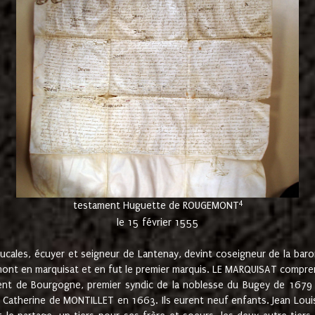
4
testament Huguette de ROUGEMONT
le 15 février 1555
cales, écuyer et seigneur de Lantenay, devint coseigneur de la bar
ont en marquisat et en fut le premier marquis. LE MARQUISAT comprenait
ement de Bourgogne, premier syndic de la noblesse du Bugey de 1679 à
Catherine de MONTILLET en 1663. Ils eurent neuf enfants. Jean Louis,