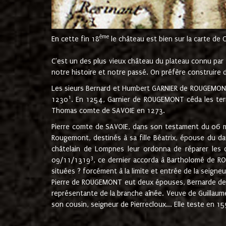
ème
En cette fin 18
le château est bien sur la carte de 
C'est un des plus vieux château du plateau connu par l
notre histoire et notre passé. On préfère construire d
Les sieurs Bernard et Humbert GARNIER de ROUGEMONT 
1
1230
. En 1254, Garnier de ROUGEMONT céda les terr
Thomas comte de SAVOIE en 1273.
Pierre comte de SAVOIE, dans son testament du 06 mai
Rougemont, destinés à sa fille Béatrix, épouse du 
châtelain de Lompnes leur ordonna de réparer les 
3
09/11/1319
, ce dernier accorda à Bartholomé de RO
situées ? forcément à la limite et entrée de la seigneu
Pierre de ROUGEMONT eut deux épouses, Bernarde de MO
représentante de la branche aînée. Veuve de Guilla
son cousin, seigneur de Pierrecloux... Elle teste en 