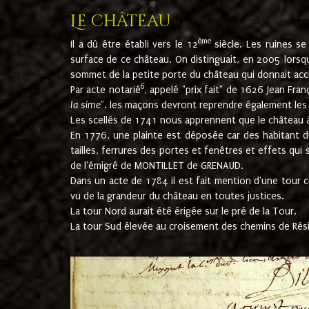
Le château
ème
Il a dû être établi vers le 12
siècle. Les ruines s
surface de ce château. On distinguait, en 2005 lorsque
sommet de la petite porte du château qui donnait accès
6
Par acte notarié
, appelé "prix fait" de 1626 Jean Fra
la sime
". les maçons devront reprendre également les m
Les scellés de 1741 nous apprennent que le château à 
En 1776, une plainte est déposée car des habitant d
tailles, ferrures des portes et fenêtres et effets qui
de l'émigré de MONTILLET de GRENAUD.
Dans un acte de 1784 il est fait mention d'une tour co
vu de la grandeur du château en toutes justices.
La tour Nord aurait été érigée sur le pré de la Tour.
La tour Sud élevée au croisement des chemins de Rés