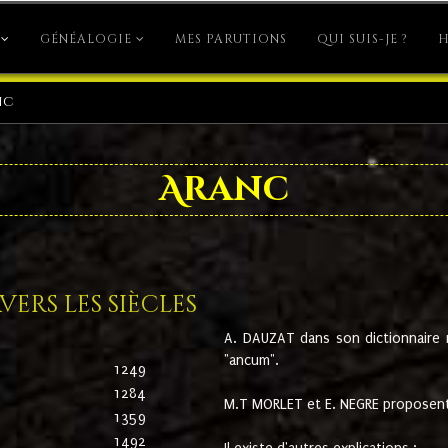
GÉNÉALOGIE
MES PARUTIONS
QUI SUIS-JE ?
H
nc
Aranc
ers les siècles
A. DAUZAT dans son dictionnaire n'
"ancum".
1249
1284
M.T MORLET et E. NEGRE proposent
1359
1492