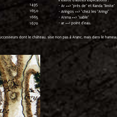
Il existe d'autres explications :
1495
- Ar ==> "près de" et Randa "limite"
1650
- Aringos ==> "chez les "Aringi"
1665
- Arena ==> "sable"
- ar ==> point d'eau.
1670
cesseurs dont le château, sise non pas à Aranc, mais dans le hameau 