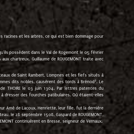
les racines et les arbres, ce qui est bien dommage pour
'ils possèdent dans le Val de Rogemont le 05 février
es aux chartreux. Guillaume de ROUGEMONT traite avec
teaux de Saint Rambert, Lompnes et les fiefs situés à
2
mmes dits nobles, causèrent des tords à Brénod
. Le
de THOIRE le 03 juin 1304. Par lettres patentes du
 dresser des fourches patibulaires. Où étaient-elles
Amé de Lacoux. Henriette, leur fille, fut la dernière
hâteau, le 28 septembre 1508, Gaspard de ROUGEMONT,
ROUGEMONT continuèrent en Bresse, seigneur de Vernaux.