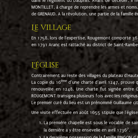
dans le régiment du Dauphin. Avant de décéder, il fi
MONTILLET, à charge de reprendre les armes et noms. I
de GRENAUD. A la révolution, une partie de la famille 
Le village
En 1758, lors de l'expertise, Rougemont comporte 36
en 1791 Aranc est rattaché au district de Saint-Ram
L'église
Contrairement au reste des villages du plateau d'Haute
ème
La copie du 16
d’une charte d’avril 1247, prouve 
renouvelée en 1248. Une charte fut signée entre G
ROUGEMONT transigea plusieurs fois avec les religieuse
Le premier curé du lieu est un prénommé Guillaume ci
Une visite effectuée en août 1655 stipule que l'églis
La première chapelle est sous le vocable de s
7
la dernière a y être ensevelie en avril 1736
.
La deuxième possession de la famille PINGON d'A