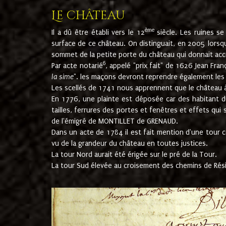
Le château
ème
Il a dû être établi vers le 12
siècle. Les ruines s
surface de ce château. On distinguait, en 2005 lorsque
sommet de la petite porte du château qui donnait accès
6
Par acte notarié
, appelé "prix fait" de 1626 Jean Fra
la sime
". les maçons devront reprendre également les m
Les scellés de 1741 nous apprennent que le château à 
En 1776, une plainte est déposée car des habitant d
tailles, ferrures des portes et fenêtres et effets qui
de l'émigré de MONTILLET de GRENAUD.
Dans un acte de 1784 il est fait mention d'une tour co
vu de la grandeur du château en toutes justices.
La tour Nord aurait été érigée sur le pré de la Tour.
La tour Sud élevée au croisement des chemins de Rés