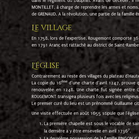
dans le régiment du Dauphin. Avant de décéder, il fi
MONTILLET, à charge de reprendre les armes et noms. I
de GRENAUD. A la révolution, une partie de la famille 
Le village
En 1758, lors de l'expertise, Rougemont comporte 36
en 1791 Aranc est rattaché au district de Saint-Ram
L'église
Contrairement au reste des villages du plateau d'Haute
ème
La copie du 16
d’une charte d’avril 1247, prouve 
renouvelée en 1248. Une charte fut signée entre G
ROUGEMONT transigea plusieurs fois avec les religieuse
Le premier curé du lieu est un prénommé Guillaume ci
Une visite effectuée en août 1655 stipule que l'églis
La première chapelle est sous le vocable de s
7
la dernière a y être ensevelie en avril 1736
.
La deuxième possession de la famille PINGON d'A