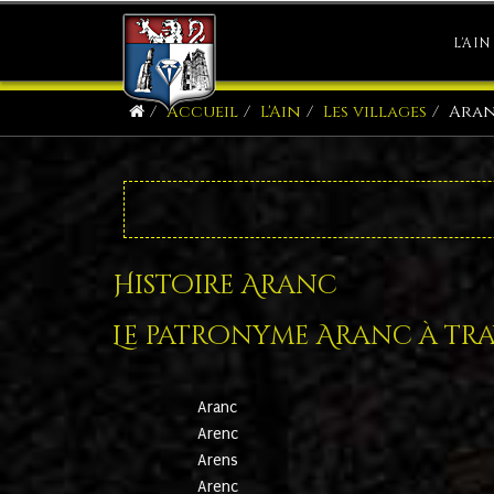
L'AIN
Accueil
L'Ain
Les villages
Ara
Histoire Aranc
Le patronyme Aranc à trav
Aranc
Arenc
Arens
Arenc