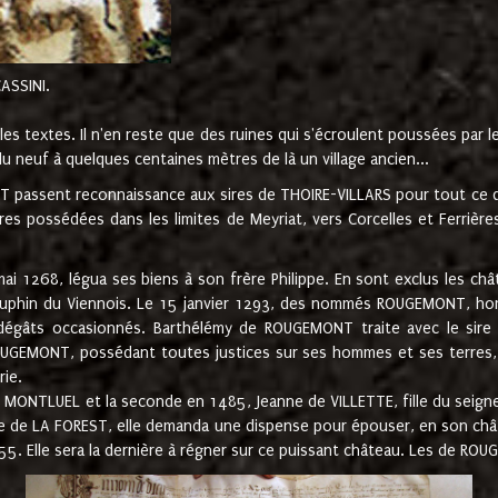
CASSINI.
es textes. Il n'en reste que des ruines qui s'écroulent poussées par 
u neuf à quelques centaines mètres de là un village ancien...
passent reconnaissance aux sires de THOIRE-VILLARS pour tout ce qu
es possédées dans les limites de Meyriat, vers Corcelles et Ferrièr
 1268, légua ses biens à son frère Philippe. En sont exclus les châ
dauphin du Viennois. Le 15 janvier 1293, des nommés ROUGEMONT, ho
dégâts occasionnés. Barthélémy de ROUGEMONT traite avec le sire 
UGEMONT, possédant toutes justices sur ses hommes et ses terres, à
rie.
NTLUEL et la seconde en 1485, Jeanne de VILLETTE, fille du seigneur 
ume de LA FOREST, elle demanda une dispense pour épouser, en son c
1555. Elle sera la dernière à régner sur ce puissant château. Les de 