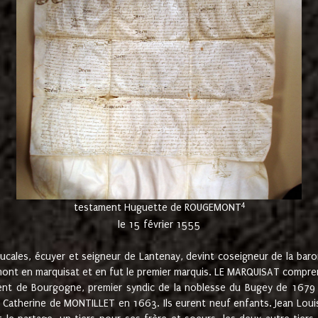
4
testament Huguette de ROUGEMONT
le 15 février 1555
cales, écuyer et seigneur de Lantenay, devint coseigneur de la bar
ont en marquisat et en fut le premier marquis. LE MARQUISAT comprenait
ement de Bourgogne, premier syndic de la noblesse du Bugey de 1679 à
Catherine de MONTILLET en 1663. Ils eurent neuf enfants. Jean Louis,