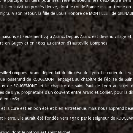
t le partage, un tiers pour ses frère et soeurs, les deux autre tiers
l s'en suivit un procès fleuve, dont le roi de France mis un terme en
émigra. A son retour, la fille de Louis Honoré de MONTILLET de GRENAUD
 maisons et seulement 24 à Aranc. Depuis Aranc est devenu village 
bert-en-Bugey et en 1802 au canton d'Hauteville-Lompnes.
ville-Lompnes, Aranc dépendait du diocèse de Lyon. Le curier du lieu g
que Josserand de ROUGEMONT engagea au chapitre de l’église de Saint
uy de ROUGEMONT et le chapitre de saint Paul de Lyon au sujet d
s de Blye, propriétaire d'un couvent entre Aranc et Corlier, pour la dî
té en 1263.
e et la cure est en bon été et bien entretenue, mais nous apprend be
aint Pierre. Elle aurait été fondée vers 1510 par le seigneur de RO
ranc, dont le patron est saint Michel.