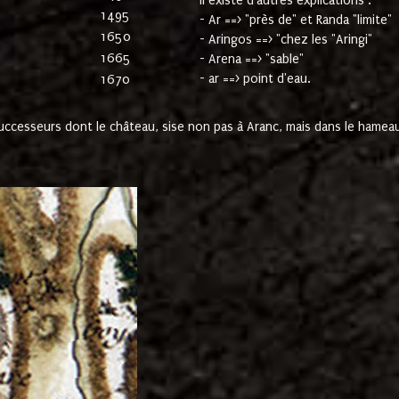
Il existe d'autres explications :
1495
- Ar ==> "près de" et Randa "limite"
1650
- Aringos ==> "chez les "Aringi"
1665
- Arena ==> "sable"
- ar ==> point d'eau.
1670
cesseurs dont le château, sise non pas à Aranc, mais dans le hameau 