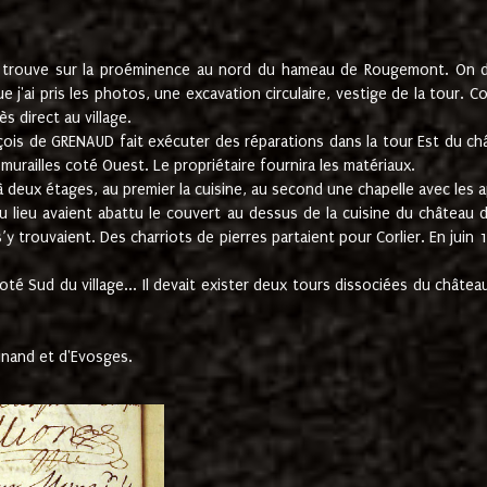
e trouve sur la proéminence au nord du hameau de Rougemont. On dev
 j'ai pris les photos, une excavation circulaire, vestige de la tour. 
 direct au village.
nçois de GRENAUD fait exécuter des réparations dans la tour Est du ch
urailles coté Ouest. Le propriétaire fournira les matériaux.
deux étages, au premier la cuisine, au second une chapelle avec les a
u lieu avaient abattu le couvert au dessus de la cuisine du château 
 s’y trouvaient. Des charriots de pierres partaient pour Corlier. En 
té Sud du village... Il devait exister deux tours dissociées du château,
inand et d'Evosges.