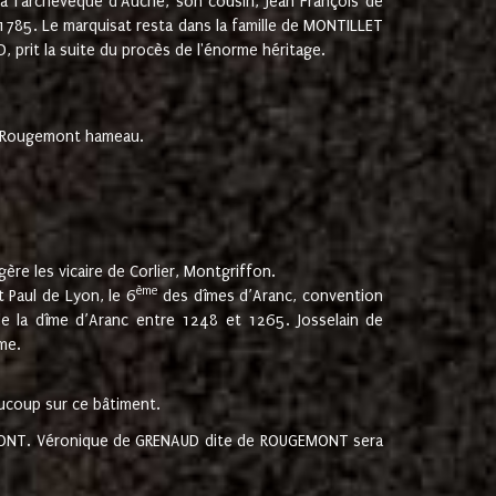
 à l'archevêque d'Auche, son cousin, Jean François de
 1785. Le marquisat resta dans la famille de MONTILLET
, prit la suite du procès de l'énorme héritage.
et Rougemont hameau.
ère les vicaire de Corlier, Montgriffon.
ème
 Paul de Lyon, le 6
des dîmes d’Aranc, convention
e la dîme d’Aranc entre 1248 et 1265. Josselain de
me.
aucoup sur ce bâtiment.
UGEMONT. Véronique de GRENAUD dite de ROUGEMONT sera