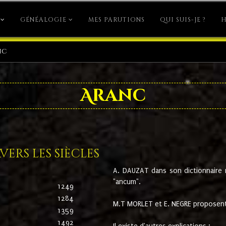
GÉNÉALOGIE
MES PARUTIONS
QUI SUIS-JE ?
H
nc
Aranc
ers les siècles
A. DAUZAT dans son dictionnaire n'
"ancum".
1249
1284
M.T MORLET et E. NEGRE proposent
1359
1492