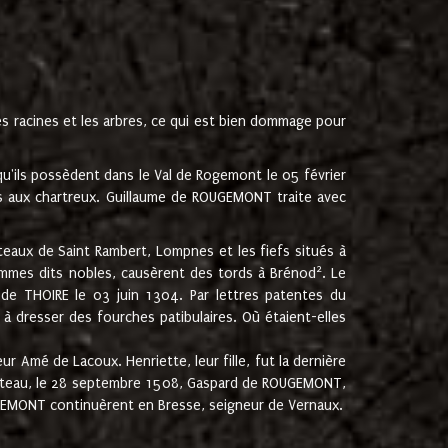
les racines et les arbres, ce qui est bien dommage pour
'ils possèdent dans le Val de Rogemont le 05 février
es aux chartreux. Guillaume de ROUGEMONT traite avec
teaux de Saint Rambert, Lompnes et les fiefs situés à
2
mmes dits nobles, causèrent des tords à Brénod
. Le
de THOIRE le 03 juin 1304. Par lettres patentes du
 dresser des fourches patibulaires. Où étaient-elles
Amé de Lacoux. Henriette, leur fille, fut la dernière
hâteau, le 28 septembre 1508, Gaspard de ROUGEMONT,
ROUGEMONT continuèrent en Bresse, seigneur de Vernaux.