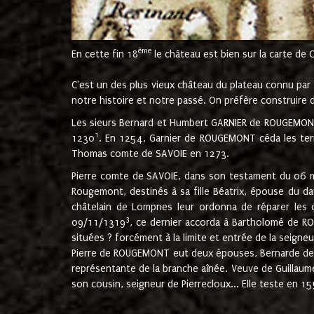
ème
En cette fin 18
le château est bien sur la carte de 
C'est un des plus vieux château du plateau connu par l
notre histoire et notre passé. On préfère construire d
Les sieurs Bernard et Humbert GARNIER de ROUGEMONT 
1
1230
. En 1254, Garnier de ROUGEMONT céda les terr
Thomas comte de SAVOIE en 1273.
Pierre comte de SAVOIE, dans son testament du 06 mai
Rougemont, destinés à sa fille Béatrix, épouse du 
châtelain de Lompnes leur ordonna de réparer les 
3
09/11/1319
, ce dernier accorda à Bartholomé de RO
situées ? forcément à la limite et entrée de la seigneu
Pierre de ROUGEMONT eut deux épouses, Bernarde de MO
représentante de la branche aînée. Veuve de Guilla
son cousin, seigneur de Pierrecloux... Elle teste en 