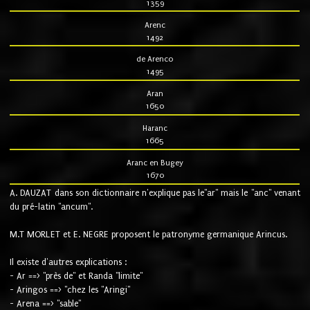
1359
Arenc
1492
de Arenco
1495
Aran
1650
Haranc
1665
Aranc en Bugey
1670
A. DAUZAT dans son dictionnaire n'explique pas le"ar" mais le "anc" venant
du pré-latin "ancum".
M.T MORLET et E. NEGRE proposent le patronyme germanique Arincus.
Il existe d'autres explications :
- Ar ==> "près de" et Randa "limite"
- Aringos ==> "chez les "Aringi"
- Arena ==> "sable"