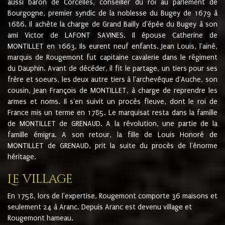
aussi baron de Corcelles, conseiller du roi au parlement de
Bourgogne, premier syndic de la noblesse du Bugey de 1679 à
1686. Il achète la charge de Grand Bailly d'épée du Bugey à son
ami Victor de LAFONT SAVINES. Il épouse Catherine de
MONTILLET en 1663. Ils eurent neuf enfants. Jean Louis, l'ainé,
marquis de Rougemont fut capitaine cavalerie dans le régiment
du Dauphin. Avant de décéder, il fit le partage, un tiers pour ses
frère et soeurs, les deux autre tiers à l'archevêque d'Auche, son
cousin, Jean François de MONTILLET, à charge de reprendre les
armes et noms. Il s'en suivit un procès fleuve, dont le roi de
France mis un terme en 1785. Le marquisat resta dans la famille
de MONTILLET de GRENAUD. A la révolution, une partie de la
famille émigra. A son retour, la fille de Louis Honoré de
MONTILLET de GRENAUD, prit la suite du procès de l'énorme
héritage.
Le village
En 1758, lors de l'expertise, Rougemont comporte 36 maisons et
seulement 24 à Aranc. Depuis Aranc est devenu village et
Rougemont hameau.