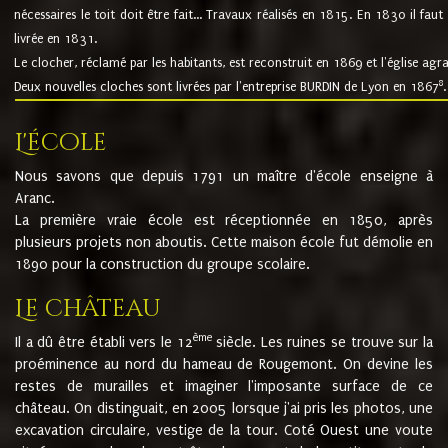
nécessaires le toit doit être fait... Travaux réalisés en 1815. En 1830 il faut
livrée en 1831.
Le clocher, réclamé par les habitants, est reconstruit en 1869 et l'église agr
8
Deux nouvelles cloches sont livrées par l'entreprise BURDIN de Lyon en 1867
.
L'école
Nous savons que depuis 1791 un maître d'école enseigne à
Aranc.
La première vraie école est réceptionnée en 1850, après
plusieurs projets non aboutis. Cette maison école fut démolie en
1890 pour la construction du groupe scolaire.
Le château
ème
Il a dû être établi vers le 12
siècle. Les ruines se trouve sur la
proéminence au nord du hameau de Rougemont. On devine les
restes de murailles et imaginer l'imposante surface de ce
château. On distinguait, en 2005 lorsque j'ai pris les photos, une
excavation circulaire, vestige de la tour. Coté Ouest une voute