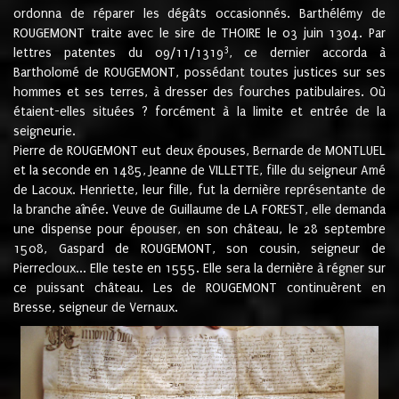
ordonna de réparer les dégâts occasionnés. Barthélémy de
ROUGEMONT traite avec le sire de THOIRE le 03 juin 1304. Par
3
lettres patentes du 09/11/1319
, ce dernier accorda à
Bartholomé de ROUGEMONT, possédant toutes justices sur ses
hommes et ses terres, à dresser des fourches patibulaires. Où
étaient-elles situées ? forcément à la limite et entrée de la
seigneurie.
Pierre de ROUGEMONT eut deux épouses, Bernarde de MONTLUEL
et la seconde en 1485, Jeanne de VILLETTE, fille du seigneur Amé
de Lacoux. Henriette, leur fille, fut la dernière représentante de
la branche aînée. Veuve de Guillaume de LA FOREST, elle demanda
une dispense pour épouser, en son château, le 28 septembre
1508, Gaspard de ROUGEMONT, son cousin, seigneur de
Pierrecloux... Elle teste en 1555. Elle sera la dernière à régner sur
ce puissant château. Les de ROUGEMONT continuèrent en
Bresse, seigneur de Vernaux.