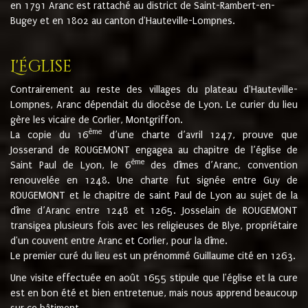
en 1791 Aranc est rattaché au district de Saint-Rambert-en-
Bugey et en 1802 au canton d'Hauteville-Lompnes.
L'église
Contrairement au reste des villages du plateau d'Hauteville-
Lompnes, Aranc dépendait du diocèse de Lyon. Le curier du lieu
gère les vicaire de Corlier, Montgriffon.
ème
La copie du 16
d’une charte d’avril 1247, prouve que
Josserand de ROUGEMONT engagea au chapitre de l’église de
ème
Saint Paul de Lyon, le 6
des dîmes d’Aranc, convention
renouvelée en 1248. Une charte fut signée entre Guy de
ROUGEMONT et le chapitre de saint Paul de Lyon au sujet de la
dîme d’Aranc entre 1248 et 1265. Josselain de ROUGEMONT
transigea plusieurs fois avec les religieuses de Blye, propriétaire
d'un couvent entre Aranc et Corlier, pour la dîme.
Le premier curé du lieu est un prénommé Guillaume cité en 1263.
Une visite effectuée en août 1655 stipule que l'église et la cure
est en bon été et bien entretenue, mais nous apprend beaucoup