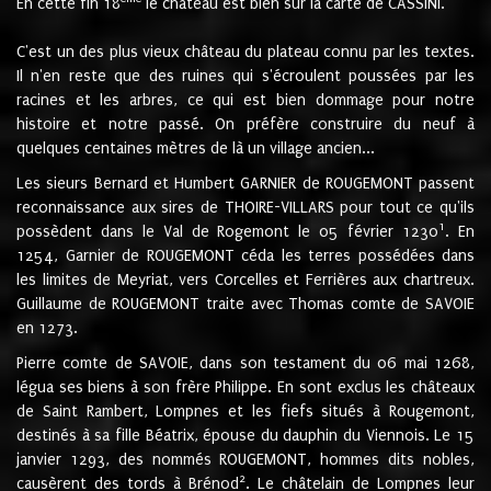
En cette fin 18
le château est bien sur la carte de CASSINI.
C'est un des plus vieux château du plateau connu par les textes.
Il n'en reste que des ruines qui s'écroulent poussées par les
racines et les arbres, ce qui est bien dommage pour notre
histoire et notre passé. On préfère construire du neuf à
quelques centaines mètres de là un village ancien...
Les sieurs Bernard et Humbert GARNIER de ROUGEMONT passent
reconnaissance aux sires de THOIRE-VILLARS pour tout ce qu'ils
1
possèdent dans le Val de Rogemont le 05 février 1230
. En
1254, Garnier de ROUGEMONT céda les terres possédées dans
les limites de Meyriat, vers Corcelles et Ferrières aux chartreux.
Guillaume de ROUGEMONT traite avec Thomas comte de SAVOIE
en 1273.
Pierre comte de SAVOIE, dans son testament du 06 mai 1268,
légua ses biens à son frère Philippe. En sont exclus les châteaux
de Saint Rambert, Lompnes et les fiefs situés à Rougemont,
destinés à sa fille Béatrix, épouse du dauphin du Viennois. Le 15
janvier 1293, des nommés ROUGEMONT, hommes dits nobles,
2
causèrent des tords à Brénod
. Le châtelain de Lompnes leur