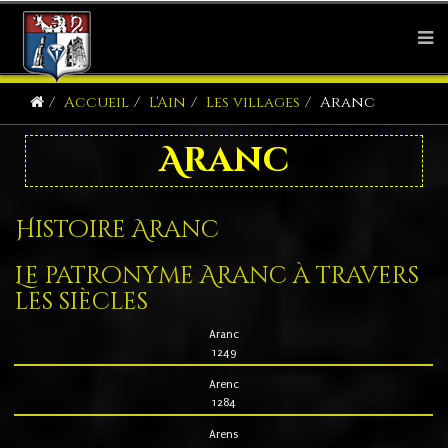
Accueil
L'Ain
Les villages
Aranc
Aranc
Histoire Aranc
Le patronyme Aranc à travers
les siècles
Aranc
1249
Arenc
1284
Arens