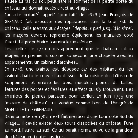
située au ras du sol, peut être le sommet de la petite porte du
château qui donnait accès direct au village.
6
Par acte notarié
, appelé "prix fait" de 1626 Jean François de
GRENAUD fait exécuter des réparations dans la tour Est du
château, celle menant aux étages, "
depuis le pied jusqu'à la sime
".
les maçons devront reprendre également les murailles coté
Ouest. Le propriétaire fournira les matériaux.
Les scellés de 1741 nous apprennent que le château à deux
étages, au premier la cuisine, au second une chapelle avec les
appartements, un cabinet d'archives...
En 1776, une plainte est déposée car des habitant du lieu
avaient abattu le couvert au dessus de la cuisine du château de
Rougemont et enlevé les bois, meubles, pierres de tailles,
ferrures des portes et fenêtres et effets qui s’y trouvaient. Des
charriots de pierres partaient pour Corlier. En juin 1795 une
"masure de château" fut vendue comme bien de l'émigré de
MONTILLET de GRENAUD.
Dans un acte de 1784 il est fait mention d'une tour coté Sud du
village... Il devait exister deux tours dissociées du château, l'une
au nord, l'autre au sud. Ce qui parait normal au vu de la grandeur
du château en toutes justices.