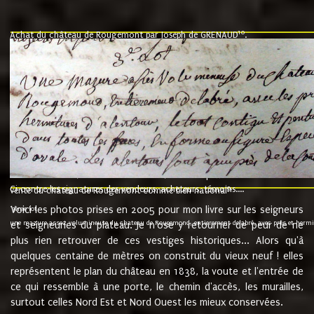
10
Achat du château de Rougemont par Joseph de GRENAUD
.
"l'an mil six cent soixante treze le ving neuvième jour du mois de novemb
nommé fut présent Messire Claude Guillaume de Moyriat chevalier baron de 
vend, purement simplement et irrevocablement a monseigneur monsieur Jose
et chavannes conseiller du roy au parlement de Bourgogne, present et accept
que le dit seigneur Baron de la Vellière a sur ses hommes, indivisables et fi
de la Velliere tout ainsi et comme le dit seigneur Baron et ses hauteurs e
présent......"
suivent les rentes, donation des terriers, etc... au prix de 880 livre louis d'or
Ci contre les signatures des vendeurs, acheteurs, témoins....
9.
vente du château de Rougemont comme bien national
Voici les photos prises en 2005 pour mon livre sur les seigneurs
"3ème lot
une mazure assez volumineuse du chateau de Rougemond, entierement delabré, avec près et hermitur
et seigneuries du plateau. Je n'ose y retourner de peur de ne
plus rien retrouver de ces vestiges historiques... Alors qu'à
quelques centaine de mètres on construit du vieux neuf ! elles
représentent le plan du château en 1838, la voute et l'entrée de
ce qui ressemble à une porte, le chemin d'accès, les murailles,
surtout celles Nord Est et Nord Ouest les mieux conservées.