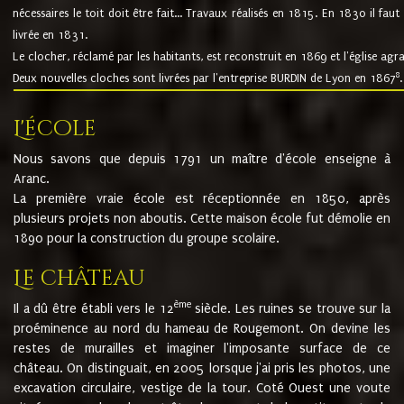
nécessaires le toit doit être fait... Travaux réalisés en 1815. En 1830 il faut
livrée en 1831.
Le clocher, réclamé par les habitants, est reconstruit en 1869 et l'église agr
8
Deux nouvelles cloches sont livrées par l'entreprise BURDIN de Lyon en 1867
.
L'école
Nous savons que depuis 1791 un maître d'école enseigne à
Aranc.
La première vraie école est réceptionnée en 1850, après
plusieurs projets non aboutis. Cette maison école fut démolie en
1890 pour la construction du groupe scolaire.
Le château
ème
Il a dû être établi vers le 12
siècle. Les ruines se trouve sur la
proéminence au nord du hameau de Rougemont. On devine les
restes de murailles et imaginer l'imposante surface de ce
château. On distinguait, en 2005 lorsque j'ai pris les photos, une
excavation circulaire, vestige de la tour. Coté Ouest une voute