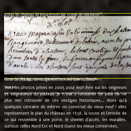
10
Achat du château de Rougemont par Joseph de GRENAUD
.
"l'an mil six cent soixante treze le ving neuvième jour du mois de novemb
nommé fut présent Messire Claude Guillaume de Moyriat chevalier baron de 
vend, purement simplement et irrevocablement a monseigneur monsieur Jose
et chavannes conseiller du roy au parlement de Bourgogne, present et accept
que le dit seigneur Baron de la Vellière a sur ses hommes, indivisables et fi
de la Velliere tout ainsi et comme le dit seigneur Baron et ses hauteurs e
présent......"
suivent les rentes, donation des terriers, etc... au prix de 880 livre louis d'or
Ci contre les signatures des vendeurs, acheteurs, témoins....
9.
vente du château de Rougemont comme bien national
Voici les photos prises en 2005 pour mon livre sur les seigneurs
"3ème lot
une mazure assez volumineuse du chateau de Rougemond, entierement delabré, avec près et hermitur
et seigneuries du plateau. Je n'ose y retourner de peur de ne
plus rien retrouver de ces vestiges historiques... Alors qu'à
quelques centaine de mètres on construit du vieux neuf ! elles
représentent le plan du château en 1838, la voute et l'entrée de
ce qui ressemble à une porte, le chemin d'accès, les murailles,
surtout celles Nord Est et Nord Ouest les mieux conservées.