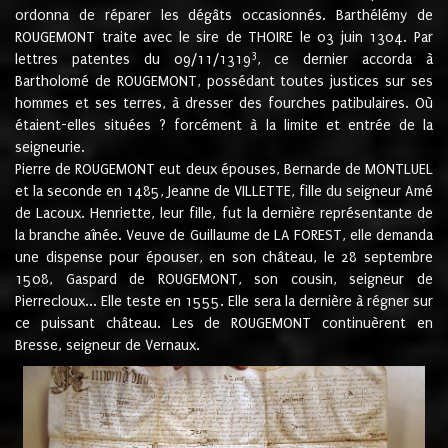
ordonna de réparer les dégâts occasionnés. Barthélémy de
ROUGEMONT traite avec le sire de THOIRE le 03 juin 1304. Par
3
lettres patentes du 09/11/1319
, ce dernier accorda à
Bartholomé de ROUGEMONT, possédant toutes justices sur ses
hommes et ses terres, à dresser des fourches patibulaires. Où
étaient-elles situées ? forcément à la limite et entrée de la
seigneurie.
Pierre de ROUGEMONT eut deux épouses, Bernarde de MONTLUEL
et la seconde en 1485, Jeanne de VILLETTE, fille du seigneur Amé
de Lacoux. Henriette, leur fille, fut la dernière représentante de
la branche aînée. Veuve de Guillaume de LA FOREST, elle demanda
une dispense pour épouser, en son château, le 28 septembre
1508, Gaspard de ROUGEMONT, son cousin, seigneur de
Pierrecloux... Elle teste en 1555. Elle sera la dernière à régner sur
ce puissant château. Les de ROUGEMONT continuèrent en
Bresse, seigneur de Vernaux.