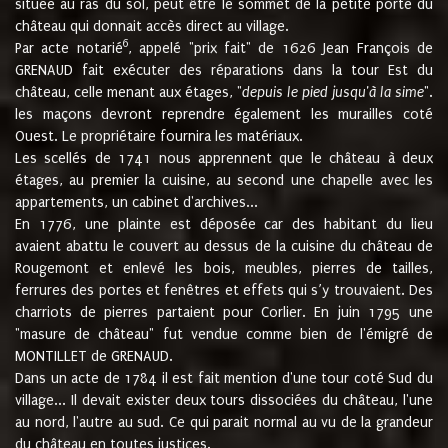
située au ras du sol, peut être le sommet de la petite porte du
château qui donnait accès direct au village.
6
Par acte notarié
, appelé "prix fait" de 1626 Jean François de
GRENAUD fait exécuter des réparations dans la tour Est du
château, celle menant aux étages, "
depuis le pied jusqu'à la sime
".
les maçons devront reprendre également les murailles coté
Ouest. Le propriétaire fournira les matériaux.
Les scellés de 1741 nous apprennent que le château à deux
étages, au premier la cuisine, au second une chapelle avec les
appartements, un cabinet d'archives...
En 1776, une plainte est déposée car des habitant du lieu
avaient abattu le couvert au dessus de la cuisine du château de
Rougemont et enlevé les bois, meubles, pierres de tailles,
ferrures des portes et fenêtres et effets qui s’y trouvaient. Des
charriots de pierres partaient pour Corlier. En juin 1795 une
"masure de château" fut vendue comme bien de l'émigré de
MONTILLET de GRENAUD.
Dans un acte de 1784 il est fait mention d'une tour coté Sud du
village... Il devait exister deux tours dissociées du château, l'une
au nord, l'autre au sud. Ce qui parait normal au vu de la grandeur
du château en toutes justices.