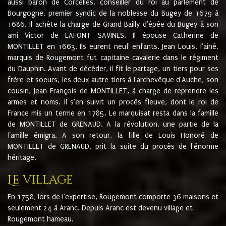
aussi baron de Corcelles, conseiller du roi au parlement de
Bourgogne, premier syndic de la noblesse du Bugey de 1679 à
1686. Il achète la charge de Grand Bailly d'épée du Bugey à son
ami Victor de LAFONT SAVINES. Il épouse Catherine de
MONTILLET en 1663. Ils eurent neuf enfants. Jean Louis, l'ainé,
marquis de Rougemont fut capitaine cavalerie dans le régiment
du Dauphin. Avant de décéder, il fit le partage, un tiers pour ses
frère et soeurs, les deux autre tiers à l'archevêque d'Auche, son
cousin, Jean François de MONTILLET, à charge de reprendre les
armes et noms. Il s'en suivit un procès fleuve, dont le roi de
France mis un terme en 1785. Le marquisat resta dans la famille
de MONTILLET de GRENAUD. A la révolution, une partie de la
famille émigra. A son retour, la fille de Louis Honoré de
MONTILLET de GRENAUD, prit la suite du procès de l'énorme
héritage.
Le village
En 1758, lors de l'expertise, Rougemont comporte 36 maisons et
seulement 24 à Aranc. Depuis Aranc est devenu village et
Rougemont hameau.