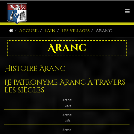
Accueil
L'Ain
Les villages
Aranc
Aranc
Histoire Aranc
Le patronyme Aranc à travers
les siècles
Aranc
1249
Arenc
1284
Arens