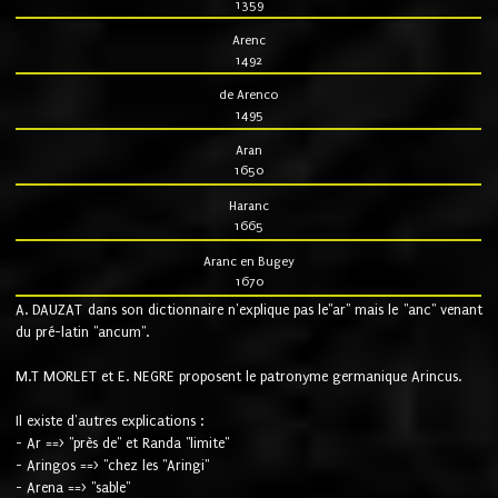
1359
Arenc
1492
de Arenco
1495
Aran
1650
Haranc
1665
Aranc en Bugey
1670
A. DAUZAT dans son dictionnaire n'explique pas le"ar" mais le "anc" venant
du pré-latin "ancum".
M.T MORLET et E. NEGRE proposent le patronyme germanique Arincus.
Il existe d'autres explications :
- Ar ==> "près de" et Randa "limite"
- Aringos ==> "chez les "Aringi"
- Arena ==> "sable"