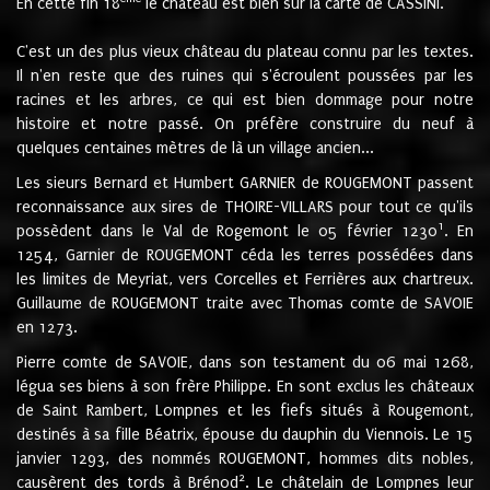
En cette fin 18
le château est bien sur la carte de CASSINI.
C'est un des plus vieux château du plateau connu par les textes.
Il n'en reste que des ruines qui s'écroulent poussées par les
racines et les arbres, ce qui est bien dommage pour notre
histoire et notre passé. On préfère construire du neuf à
quelques centaines mètres de là un village ancien...
Les sieurs Bernard et Humbert GARNIER de ROUGEMONT passent
reconnaissance aux sires de THOIRE-VILLARS pour tout ce qu'ils
1
possèdent dans le Val de Rogemont le 05 février 1230
. En
1254, Garnier de ROUGEMONT céda les terres possédées dans
les limites de Meyriat, vers Corcelles et Ferrières aux chartreux.
Guillaume de ROUGEMONT traite avec Thomas comte de SAVOIE
en 1273.
Pierre comte de SAVOIE, dans son testament du 06 mai 1268,
légua ses biens à son frère Philippe. En sont exclus les châteaux
de Saint Rambert, Lompnes et les fiefs situés à Rougemont,
destinés à sa fille Béatrix, épouse du dauphin du Viennois. Le 15
janvier 1293, des nommés ROUGEMONT, hommes dits nobles,
2
causèrent des tords à Brénod
. Le châtelain de Lompnes leur