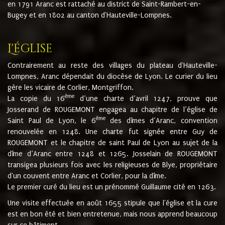
en 1791 Aranc est rattaché au district de Saint-Rambert-en-
Bugey et en 1802 au canton d'Hauteville-Lompnes.
L'église
Contrairement au reste des villages du plateau d'Hauteville-
Lompnes, Aranc dépendait du diocèse de Lyon. Le curier du lieu
gère les vicaire de Corlier, Montgriffon.
ème
La copie du 16
d’une charte d’avril 1247, prouve que
Josserand de ROUGEMONT engagea au chapitre de l’église de
ème
Saint Paul de Lyon, le 6
des dîmes d’Aranc, convention
renouvelée en 1248. Une charte fut signée entre Guy de
ROUGEMONT et le chapitre de saint Paul de Lyon au sujet de la
dîme d’Aranc entre 1248 et 1265. Josselain de ROUGEMONT
transigea plusieurs fois avec les religieuses de Blye, propriétaire
d'un couvent entre Aranc et Corlier, pour la dîme.
Le premier curé du lieu est un prénommé Guillaume cité en 1263.
Une visite effectuée en août 1655 stipule que l'église et la cure
est en bon été et bien entretenue, mais nous apprend beaucoup