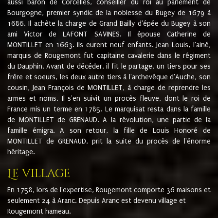
aussi baron de Corcelles, conseiller du roi au parlement de
Bourgogne, premier syndic de la noblesse du Bugey de 1679 à
1686. Il achète la charge de Grand Bailly d'épée du Bugey à son
ami Victor de LAFONT SAVINES. Il épouse Catherine de
MONTILLET en 1663. Ils eurent neuf enfants. Jean Louis, l'ainé,
marquis de Rougemont fut capitaine cavalerie dans le régiment
du Dauphin. Avant de décéder, il fit le partage, un tiers pour ses
frère et soeurs, les deux autre tiers à l'archevêque d'Auche, son
cousin, Jean François de MONTILLET, à charge de reprendre les
armes et noms. Il s'en suivit un procès fleuve, dont le roi de
France mis un terme en 1785. Le marquisat resta dans la famille
de MONTILLET de GRENAUD. A la révolution, une partie de la
famille émigra. A son retour, la fille de Louis Honoré de
MONTILLET de GRENAUD, prit la suite du procès de l'énorme
héritage.
Le village
En 1758, lors de l'expertise, Rougemont comporte 36 maisons et
seulement 24 à Aranc. Depuis Aranc est devenu village et
Rougemont hameau.