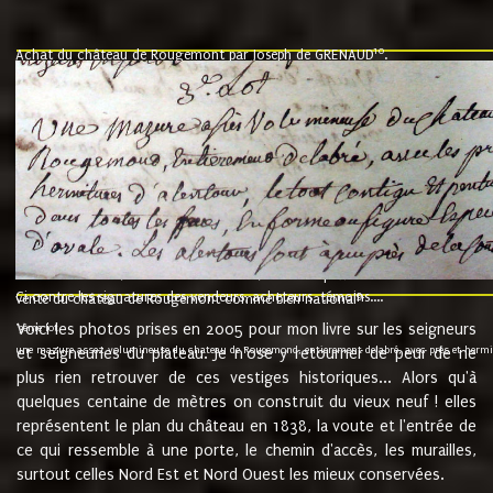
10
Achat du château de Rougemont par Joseph de GRENAUD
.
"l'an mil six cent soixante treze le ving neuvième jour du mois de novemb
nommé fut présent Messire Claude Guillaume de Moyriat chevalier baron de 
vend, purement simplement et irrevocablement a monseigneur monsieur Jose
et chavannes conseiller du roy au parlement de Bourgogne, present et accept
que le dit seigneur Baron de la Vellière a sur ses hommes, indivisables et fi
de la Velliere tout ainsi et comme le dit seigneur Baron et ses hauteurs e
présent......"
suivent les rentes, donation des terriers, etc... au prix de 880 livre louis d'or
Ci contre les signatures des vendeurs, acheteurs, témoins....
9.
vente du château de Rougemont comme bien national
Voici les photos prises en 2005 pour mon livre sur les seigneurs
"3ème lot
une mazure assez volumineuse du chateau de Rougemond, entierement delabré, avec près et hermitur
et seigneuries du plateau. Je n'ose y retourner de peur de ne
plus rien retrouver de ces vestiges historiques... Alors qu'à
quelques centaine de mètres on construit du vieux neuf ! elles
représentent le plan du château en 1838, la voute et l'entrée de
ce qui ressemble à une porte, le chemin d'accès, les murailles,
surtout celles Nord Est et Nord Ouest les mieux conservées.