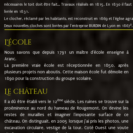
nécessaires le toit doit être fait... Travaux réalisés en 1815. En 1830 il faut
livrée en 1831.
Le clocher, réclamé par les habitants, est reconstruit en 1869 et l'église agr
8
Deux nouvelles cloches sont livrées par l'entreprise BURDIN de Lyon en 1867
.
L'école
Nous savons que depuis 1791 un maître d'école enseigne à
Aranc.
La première vraie école est réceptionnée en 1850, après
plusieurs projets non aboutis. Cette maison école fut démolie en
1890 pour la construction du groupe scolaire.
Le château
ème
Il a dû être établi vers le 12
siècle. Les ruines se trouve sur la
proéminence au nord du hameau de Rougemont. On devine les
restes de murailles et imaginer l'imposante surface de ce
château. On distinguait, en 2005 lorsque j'ai pris les photos, une
excavation circulaire, vestige de la tour. Coté Ouest une voute