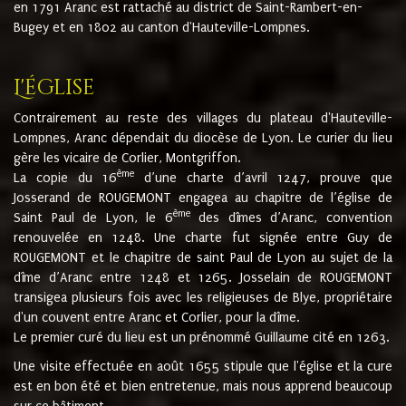
en 1791 Aranc est rattaché au district de Saint-Rambert-en-
Bugey et en 1802 au canton d'Hauteville-Lompnes.
L'église
Contrairement au reste des villages du plateau d'Hauteville-
Lompnes, Aranc dépendait du diocèse de Lyon. Le curier du lieu
gère les vicaire de Corlier, Montgriffon.
ème
La copie du 16
d’une charte d’avril 1247, prouve que
Josserand de ROUGEMONT engagea au chapitre de l’église de
ème
Saint Paul de Lyon, le 6
des dîmes d’Aranc, convention
renouvelée en 1248. Une charte fut signée entre Guy de
ROUGEMONT et le chapitre de saint Paul de Lyon au sujet de la
dîme d’Aranc entre 1248 et 1265. Josselain de ROUGEMONT
transigea plusieurs fois avec les religieuses de Blye, propriétaire
d'un couvent entre Aranc et Corlier, pour la dîme.
Le premier curé du lieu est un prénommé Guillaume cité en 1263.
Une visite effectuée en août 1655 stipule que l'église et la cure
est en bon été et bien entretenue, mais nous apprend beaucoup