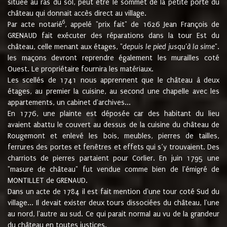
située au ras du sol, peut être le sommet de la petite porte du
château qui donnait accès direct au village.
6
Par acte notarié
, appelé "prix fait" de 1626 Jean François de
GRENAUD fait exécuter des réparations dans la tour Est du
château, celle menant aux étages, "
depuis le pied jusqu'à la sime
".
les maçons devront reprendre également les murailles coté
Ouest. Le propriétaire fournira les matériaux.
Les scellés de 1741 nous apprennent que le château à deux
étages, au premier la cuisine, au second une chapelle avec les
appartements, un cabinet d'archives...
En 1776, une plainte est déposée car des habitant du lieu
avaient abattu le couvert au dessus de la cuisine du château de
Rougemont et enlevé les bois, meubles, pierres de tailles,
ferrures des portes et fenêtres et effets qui s’y trouvaient. Des
charriots de pierres partaient pour Corlier. En juin 1795 une
"masure de château" fut vendue comme bien de l'émigré de
MONTILLET de GRENAUD.
Dans un acte de 1784 il est fait mention d'une tour coté Sud du
village... Il devait exister deux tours dissociées du château, l'une
au nord, l'autre au sud. Ce qui parait normal au vu de la grandeur
du château en toutes justices.