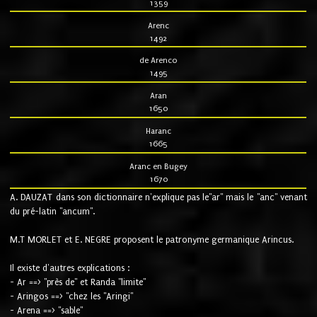
1359
Arenc
1492
de Arenco
1495
Aran
1650
Haranc
1665
Aranc en Bugey
1670
A. DAUZAT dans son dictionnaire n'explique pas le"ar" mais le "anc" venant
du pré-latin "ancum".
M.T MORLET et E. NEGRE proposent le patronyme germanique Arincus.
Il existe d'autres explications :
- Ar ==> "près de" et Randa "limite"
- Aringos ==> "chez les "Aringi"
- Arena ==> "sable"