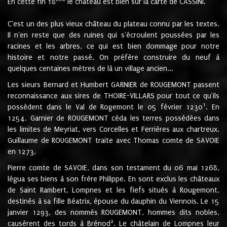
En cette fin 18
le château est bien sur la carte de CASSINI.
C'est un des plus vieux château du plateau connu par les textes.
Il n'en reste que des ruines qui s'écroulent poussées par les
racines et les arbres, ce qui est bien dommage pour notre
histoire et notre passé. On préfère construire du neuf à
quelques centaines mètres de là un village ancien...
Les sieurs Bernard et Humbert GARNIER de ROUGEMONT passent
reconnaissance aux sires de THOIRE-VILLARS pour tout ce qu'ils
1
possèdent dans le Val de Rogemont le 05 février 1230
. En
1254, Garnier de ROUGEMONT céda les terres possédées dans
les limites de Meyriat, vers Corcelles et Ferrières aux chartreux.
Guillaume de ROUGEMONT traite avec Thomas comte de SAVOIE
en 1273.
Pierre comte de SAVOIE, dans son testament du 06 mai 1268,
légua ses biens à son frère Philippe. En sont exclus les châteaux
de Saint Rambert, Lompnes et les fiefs situés à Rougemont,
destinés à sa fille Béatrix, épouse du dauphin du Viennois. Le 15
janvier 1293, des nommés ROUGEMONT, hommes dits nobles,
2
causèrent des tords à Brénod
. Le châtelain de Lompnes leur