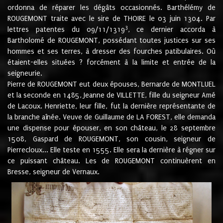
ordonna de réparer les dégâts occasionnés. Barthélémy de
ROUGEMONT traite avec le sire de THOIRE le 03 juin 1304. Par
3
lettres patentes du 09/11/1319
, ce dernier accorda à
Bartholomé de ROUGEMONT, possédant toutes justices sur ses
hommes et ses terres, à dresser des fourches patibulaires. Où
étaient-elles situées ? forcément à la limite et entrée de la
seigneurie.
Pierre de ROUGEMONT eut deux épouses, Bernarde de MONTLUEL
et la seconde en 1485, Jeanne de VILLETTE, fille du seigneur Amé
de Lacoux. Henriette, leur fille, fut la dernière représentante de
la branche aînée. Veuve de Guillaume de LA FOREST, elle demanda
une dispense pour épouser, en son château, le 28 septembre
1508, Gaspard de ROUGEMONT, son cousin, seigneur de
Pierrecloux... Elle teste en 1555. Elle sera la dernière à régner sur
ce puissant château. Les de ROUGEMONT continuèrent en
Bresse, seigneur de Vernaux.