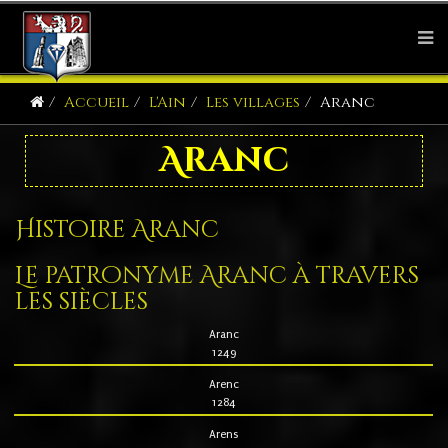
Accueil
L'Ain
Les villages
Aranc
Aranc
Histoire Aranc
Le patronyme Aranc à travers
les siècles
Aranc
1249
Arenc
1284
Arens