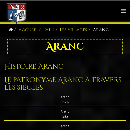
Accueil
L'Ain
Les villages
Aranc
Aranc
Histoire Aranc
Le patronyme Aranc à travers
les siècles
Aranc
1249
Arenc
1284
Arens