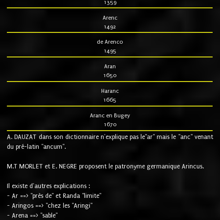
1359
Arenc
1492
de Arenco
1495
Aran
1650
Haranc
1665
Aranc en Bugey
1670
A. DAUZAT dans son dictionnaire n'explique pas le"ar" mais le "anc" venant
du pré-latin "ancum".
M.T MORLET et E. NEGRE proposent le patronyme germanique Arincus.
Il existe d'autres explications :
- Ar ==> "près de" et Randa "limite"
- Aringos ==> "chez les "Aringi"
- Arena ==> "sable"