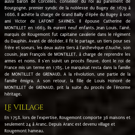
aussi baron de Corcelles, conseiller du roi au parlement de
Bourgogne, premier syndic de la noblesse du Bugey de 1679 à
1686. Il achète la charge de Grand Bailly d'épée du Bugey à son
ami Victor de LAFONT SAVINES. Il épouse Catherine de
MONTILLET en 1663. Ils eurent neuf enfants. Jean Louis, l'ainé,
marquis de Rougemont fut capitaine cavalerie dans le régiment
du Dauphin. Avant de décéder, il fit le partage, un tiers pour ses
frère et soeurs, les deux autre tiers à l'archevêque d'Auche, son
cousin, Jean François de MONTILLET, à charge de reprendre les
armes et noms. Il s'en suivit un procès fleuve, dont le roi de
France mis un terme en 1785. Le marquisat resta dans la famille
de MONTILLET de GRENAUD. A la révolution, une partie de la
famille émigra. A son retour, la fille de Louis Honoré de
MONTILLET de GRENAUD, prit la suite du procès de l'énorme
héritage.
Le village
En 1758, lors de l'expertise, Rougemont comporte 36 maisons et
seulement 24 à Aranc. Depuis Aranc est devenu village et
Rougemont hameau.