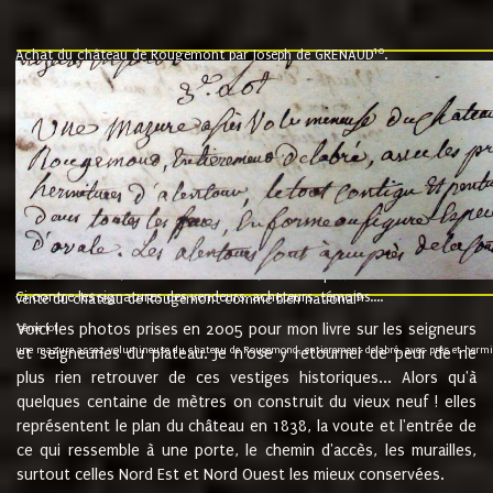
10
Achat du château de Rougemont par Joseph de GRENAUD
.
"l'an mil six cent soixante treze le ving neuvième jour du mois de novemb
nommé fut présent Messire Claude Guillaume de Moyriat chevalier baron de 
vend, purement simplement et irrevocablement a monseigneur monsieur Jose
et chavannes conseiller du roy au parlement de Bourgogne, present et accept
que le dit seigneur Baron de la Vellière a sur ses hommes, indivisables et fi
de la Velliere tout ainsi et comme le dit seigneur Baron et ses hauteurs e
présent......"
suivent les rentes, donation des terriers, etc... au prix de 880 livre louis d'or
Ci contre les signatures des vendeurs, acheteurs, témoins....
9.
vente du château de Rougemont comme bien national
Voici les photos prises en 2005 pour mon livre sur les seigneurs
"3ème lot
une mazure assez volumineuse du chateau de Rougemond, entierement delabré, avec près et hermitur
et seigneuries du plateau. Je n'ose y retourner de peur de ne
plus rien retrouver de ces vestiges historiques... Alors qu'à
quelques centaine de mètres on construit du vieux neuf ! elles
représentent le plan du château en 1838, la voute et l'entrée de
ce qui ressemble à une porte, le chemin d'accès, les murailles,
surtout celles Nord Est et Nord Ouest les mieux conservées.