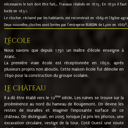
nécessaires le toit doit être fait... Travaux réalisés en 1815. En 1830 il faut
livrée en 1831.
Le clocher, réclamé par les habitants, est reconstruit en 1869 et l'église agr
8
Deux nouvelles cloches sont livrées par l'entreprise BURDIN de Lyon en 1867
.
L'école
Nous savons que depuis 1791 un maître d'école enseigne à
Aranc.
La première vraie école est réceptionnée en 1850, après
plusieurs projets non aboutis. Cette maison école fut démolie en
1890 pour la construction du groupe scolaire.
Le château
ème
Il a dû être établi vers le 12
siècle. Les ruines se trouve sur la
proéminence au nord du hameau de Rougemont. On devine les
restes de murailles et imaginer l'imposante surface de ce
château. On distinguait, en 2005 lorsque j'ai pris les photos, une
excavation circulaire, vestige de la tour. Coté Ouest une voute