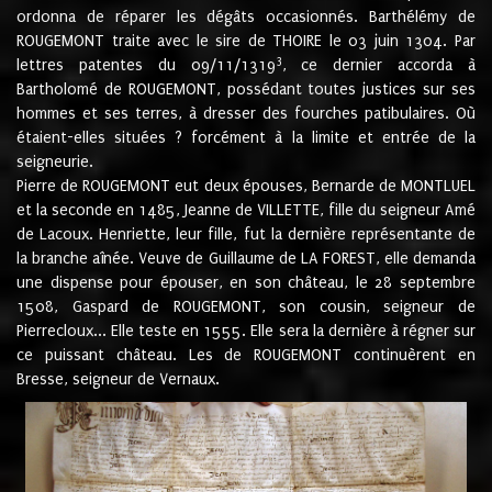
ordonna de réparer les dégâts occasionnés. Barthélémy de
ROUGEMONT traite avec le sire de THOIRE le 03 juin 1304. Par
3
lettres patentes du 09/11/1319
, ce dernier accorda à
Bartholomé de ROUGEMONT, possédant toutes justices sur ses
hommes et ses terres, à dresser des fourches patibulaires. Où
étaient-elles situées ? forcément à la limite et entrée de la
seigneurie.
Pierre de ROUGEMONT eut deux épouses, Bernarde de MONTLUEL
et la seconde en 1485, Jeanne de VILLETTE, fille du seigneur Amé
de Lacoux. Henriette, leur fille, fut la dernière représentante de
la branche aînée. Veuve de Guillaume de LA FOREST, elle demanda
une dispense pour épouser, en son château, le 28 septembre
1508, Gaspard de ROUGEMONT, son cousin, seigneur de
Pierrecloux... Elle teste en 1555. Elle sera la dernière à régner sur
ce puissant château. Les de ROUGEMONT continuèrent en
Bresse, seigneur de Vernaux.