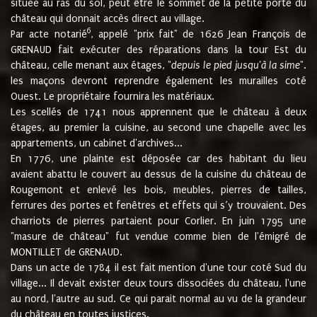
située au ras du sol, peut être le sommet de la petite porte du
château qui donnait accès direct au village.
6
Par acte notarié
, appelé "prix fait" de 1626 Jean François de
GRENAUD fait exécuter des réparations dans la tour Est du
château, celle menant aux étages, "
depuis le pied jusqu'à la sime
".
les maçons devront reprendre également les murailles coté
Ouest. Le propriétaire fournira les matériaux.
Les scellés de 1741 nous apprennent que le château à deux
étages, au premier la cuisine, au second une chapelle avec les
appartements, un cabinet d'archives...
En 1776, une plainte est déposée car des habitant du lieu
avaient abattu le couvert au dessus de la cuisine du château de
Rougemont et enlevé les bois, meubles, pierres de tailles,
ferrures des portes et fenêtres et effets qui s’y trouvaient. Des
charriots de pierres partaient pour Corlier. En juin 1795 une
"masure de château" fut vendue comme bien de l'émigré de
MONTILLET de GRENAUD.
Dans un acte de 1784 il est fait mention d'une tour coté Sud du
village... Il devait exister deux tours dissociées du château, l'une
au nord, l'autre au sud. Ce qui parait normal au vu de la grandeur
du château en toutes justices.