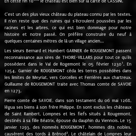
En cette fin 18
le château est bien sur la carte de CASSINI.
C'est un des plus vieux château du plateau connu par les textes.
Il n'en reste que des ruines qui s'écroulent poussées par les
racines et les arbres, ce qui est bien dommage pour notre
histoire et notre passé. On préfère construire du neuf à
quelques centaines mètres de là un village ancien...
Les sieurs Bernard et Humbert GARNIER de ROUGEMONT passent
reconnaissance aux sires de THOIRE-VILLARS pour tout ce qu'ils
1
possèdent dans le Val de Rogemont le 05 février 1230
. En
1254, Garnier de ROUGEMONT céda les terres possédées dans
les limites de Meyriat, vers Corcelles et Ferrières aux chartreux.
Guillaume de ROUGEMONT traite avec Thomas comte de SAVOIE
en 1273.
Pierre comte de SAVOIE, dans son testament du 06 mai 1268,
légua ses biens à son frère Philippe. En sont exclus les châteaux
de Saint Rambert, Lompnes et les fiefs situés à Rougemont,
destinés à sa fille Béatrix, épouse du dauphin du Viennois. Le 15
janvier 1293, des nommés ROUGEMONT, hommes dits nobles,
2
causèrent des tords à Brénod
. Le châtelain de Lompnes leur