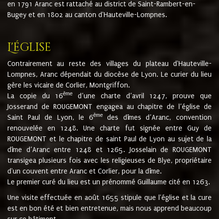
en 1791 Aranc est rattaché au district de Saint-Rambert-en-
Bugey et en 1802 au canton d'Hauteville-Lompnes.
L'église
Contrairement au reste des villages du plateau d'Hauteville-
Lompnes, Aranc dépendait du diocèse de Lyon. Le curier du lieu
gère les vicaire de Corlier, Montgriffon.
ème
La copie du 16
d’une charte d’avril 1247, prouve que
Josserand de ROUGEMONT engagea au chapitre de l’église de
ème
Saint Paul de Lyon, le 6
des dîmes d’Aranc, convention
renouvelée en 1248. Une charte fut signée entre Guy de
ROUGEMONT et le chapitre de saint Paul de Lyon au sujet de la
dîme d’Aranc entre 1248 et 1265. Josselain de ROUGEMONT
transigea plusieurs fois avec les religieuses de Blye, propriétaire
d'un couvent entre Aranc et Corlier, pour la dîme.
Le premier curé du lieu est un prénommé Guillaume cité en 1263.
Une visite effectuée en août 1655 stipule que l'église et la cure
est en bon été et bien entretenue, mais nous apprend beaucoup