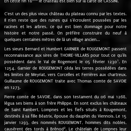
En cette fin 18
le château est bien sur la carte de CASSINI.
C'est un des plus vieux château du plateau connu par les textes.
Il n'en reste que des ruines qui s'écroulent poussées par les
racines et les arbres, ce qui est bien dommage pour notre
histoire et notre passé. On préfère construire du neuf à
quelques centaines mètres de là un village ancien...
Les sieurs Bernard et Humbert GARNIER de ROUGEMONT passent
reconnaissance aux sires de THOIRE-VILLARS pour tout ce qu'ils
1
possèdent dans le Val de Rogemont le 05 février 1230
. En
1254, Garnier de ROUGEMONT céda les terres possédées dans
les limites de Meyriat, vers Corcelles et Ferrières aux chartreux.
Guillaume de ROUGEMONT traite avec Thomas comte de SAVOIE
en 1273.
Pierre comte de SAVOIE, dans son testament du 06 mai 1268,
légua ses biens à son frère Philippe. En sont exclus les châteaux
de Saint Rambert, Lompnes et les fiefs situés à Rougemont,
destinés à sa fille Béatrix, épouse du dauphin du Viennois. Le 15
janvier 1293, des nommés ROUGEMONT, hommes dits nobles,
2
causèrent des tords à Brénod
. Le châtelain de Lompnes leur