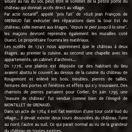
située au ras du sol, peut être le sommet de la petite porte du
château qui donnait accès direct au village.
6
Par acte notarié
, appelé "prix fait" de 1626 Jean François de
GRENAUD fait exécuter des réparations dans la tour Est du
château, celle menant aux étages, "
depuis le pied jusqu'à la sime
".
les maçons devront reprendre également les murailles coté
Ouest. Le propriétaire fournira les matériaux.
Les scellés de 1741 nous apprennent que le château à deux
étages, au premier la cuisine, au second une chapelle avec les
appartements, un cabinet d'archives...
En 1776, une plainte est déposée car des habitant du lieu
avaient abattu le couvert au dessus de la cuisine du château de
Rougemont et enlevé les bois, meubles, pierres de tailles,
ferrures des portes et fenêtres et effets qui s’y trouvaient. Des
charriots de pierres partaient pour Corlier. En juin 1795 une
"masure de château" fut vendue comme bien de l'émigré de
MONTILLET de GRENAUD.
Dans un acte de 1784 il est fait mention d'une tour coté Sud du
village... Il devait exister deux tours dissociées du château, l'une
au nord, l'autre au sud. Ce qui parait normal au vu de la grandeur
du château en toutes justices.