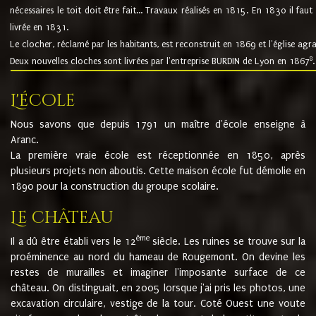
nécessaires le toit doit être fait... Travaux réalisés en 1815. En 1830 il faut
livrée en 1831.
Le clocher, réclamé par les habitants, est reconstruit en 1869 et l'église agr
8
Deux nouvelles cloches sont livrées par l'entreprise BURDIN de Lyon en 1867
.
L'école
Nous savons que depuis 1791 un maître d'école enseigne à
Aranc.
La première vraie école est réceptionnée en 1850, après
plusieurs projets non aboutis. Cette maison école fut démolie en
1890 pour la construction du groupe scolaire.
Le château
ème
Il a dû être établi vers le 12
siècle. Les ruines se trouve sur la
proéminence au nord du hameau de Rougemont. On devine les
restes de murailles et imaginer l'imposante surface de ce
château. On distinguait, en 2005 lorsque j'ai pris les photos, une
excavation circulaire, vestige de la tour. Coté Ouest une voute