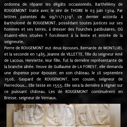
ordonna de réparer les dégâts occasionnés. Barthélémy de
ROUGEMONT traite avec le sire de THOIRE le 03 juin 1304. Par
3
lettres patentes du 09/11/1319
, ce dernier accorda à
Bartholomé de ROUGEMONT, possédant toutes justices sur ses
hommes et ses terres, à dresser des fourches patibulaires. Où
étaient-elles situées ? forcément à la limite et entrée de la
seigneurie.
Pierre de ROUGEMONT eut deux épouses, Bernarde de MONTLUEL
et la seconde en 1485, Jeanne de VILLETTE, fille du seigneur Amé
de Lacoux. Henriette, leur fille, fut la dernière représentante de
la branche aînée. Veuve de Guillaume de LA FOREST, elle demanda
une dispense pour épouser, en son château, le 28 septembre
1508, Gaspard de ROUGEMONT, son cousin, seigneur de
Pierrecloux... Elle teste en 1555. Elle sera la dernière à régner sur
ce puissant château. Les de ROUGEMONT continuèrent en
Bresse, seigneur de Vernaux.