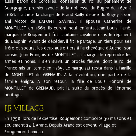
aussi baron de Corcelles, conseiller du roi au parlement de
Bourgogne, premier syndic de la noblesse du Bugey de 1679 à
1686. Il achète la charge de Grand Bailly d'épée du Bugey à son
ami Victor de LAFONT SAVINES. Il épouse Catherine de
MONTILLET en 1663. Ils eurent neuf enfants. Jean Louis, l'ainé,
marquis de Rougemont fut capitaine cavalerie dans le régiment
du Dauphin. Avant de décéder, il fit le partage, un tiers pour ses
frère et soeurs, les deux autre tiers à l'archevêque d'Auche, son
cousin, Jean François de MONTILLET, à charge de reprendre les
armes et noms. Il s'en suivit un procès fleuve, dont le roi de
France mis un terme en 1785. Le marquisat resta dans la famille
de MONTILLET de GRENAUD. A la révolution, une partie de la
famille émigra. A son retour, la fille de Louis Honoré de
MONTILLET de GRENAUD, prit la suite du procès de l'énorme
héritage.
Le village
En 1758, lors de l'expertise, Rougemont comporte 36 maisons et
seulement 24 à Aranc. Depuis Aranc est devenu village et
Rougemont hameau.