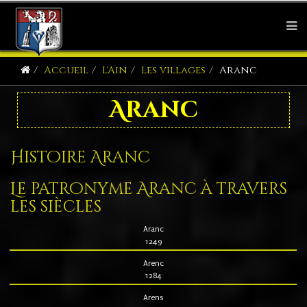
Accueil
L'Ain
Les villages
Aranc
Aranc
Histoire Aranc
Le patronyme Aranc à travers
les siècles
Aranc
1249
Arenc
1284
Arens