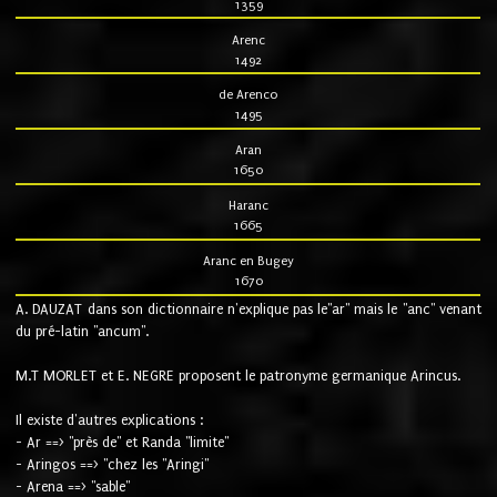
1359
Arenc
1492
de Arenco
1495
Aran
1650
Haranc
1665
Aranc en Bugey
1670
A. DAUZAT dans son dictionnaire n'explique pas le"ar" mais le "anc" venant
du pré-latin "ancum".
M.T MORLET et E. NEGRE proposent le patronyme germanique Arincus.
Il existe d'autres explications :
- Ar ==> "près de" et Randa "limite"
- Aringos ==> "chez les "Aringi"
- Arena ==> "sable"