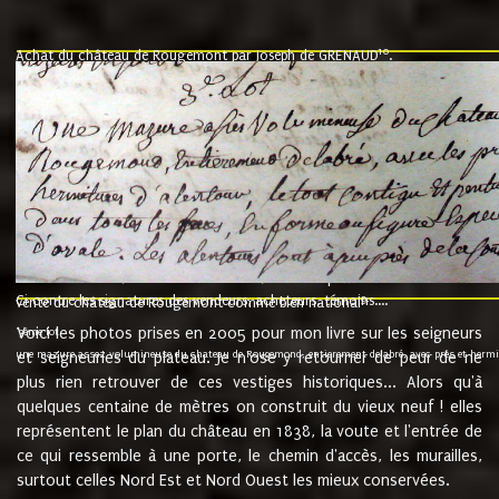
10
Achat du château de Rougemont par Joseph de GRENAUD
.
"l'an mil six cent soixante treze le ving neuvième jour du mois de novemb
nommé fut présent Messire Claude Guillaume de Moyriat chevalier baron de 
vend, purement simplement et irrevocablement a monseigneur monsieur Jose
et chavannes conseiller du roy au parlement de Bourgogne, present et accept
que le dit seigneur Baron de la Vellière a sur ses hommes, indivisables et fi
de la Velliere tout ainsi et comme le dit seigneur Baron et ses hauteurs e
présent......"
suivent les rentes, donation des terriers, etc... au prix de 880 livre louis d'or
Ci contre les signatures des vendeurs, acheteurs, témoins....
9.
vente du château de Rougemont comme bien national
Voici les photos prises en 2005 pour mon livre sur les seigneurs
"3ème lot
une mazure assez volumineuse du chateau de Rougemond, entierement delabré, avec près et hermitur
et seigneuries du plateau. Je n'ose y retourner de peur de ne
plus rien retrouver de ces vestiges historiques... Alors qu'à
quelques centaine de mètres on construit du vieux neuf ! elles
représentent le plan du château en 1838, la voute et l'entrée de
ce qui ressemble à une porte, le chemin d'accès, les murailles,
surtout celles Nord Est et Nord Ouest les mieux conservées.