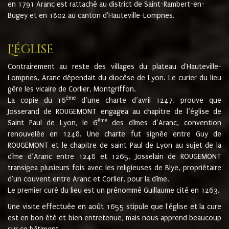
en 1791 Aranc est rattaché au district de Saint-Rambert-en-
Bugey et en 1802 au canton d'Hauteville-Lompnes.
L'église
Contrairement au reste des villages du plateau d'Hauteville-
Lompnes, Aranc dépendait du diocèse de Lyon. Le curier du lieu
gère les vicaire de Corlier, Montgriffon.
ème
La copie du 16
d’une charte d’avril 1247, prouve que
Josserand de ROUGEMONT engagea au chapitre de l’église de
ème
Saint Paul de Lyon, le 6
des dîmes d’Aranc, convention
renouvelée en 1248. Une charte fut signée entre Guy de
ROUGEMONT et le chapitre de saint Paul de Lyon au sujet de la
dîme d’Aranc entre 1248 et 1265. Josselain de ROUGEMONT
transigea plusieurs fois avec les religieuses de Blye, propriétaire
d'un couvent entre Aranc et Corlier, pour la dîme.
Le premier curé du lieu est un prénommé Guillaume cité en 1263.
Une visite effectuée en août 1655 stipule que l'église et la cure
est en bon été et bien entretenue, mais nous apprend beaucoup