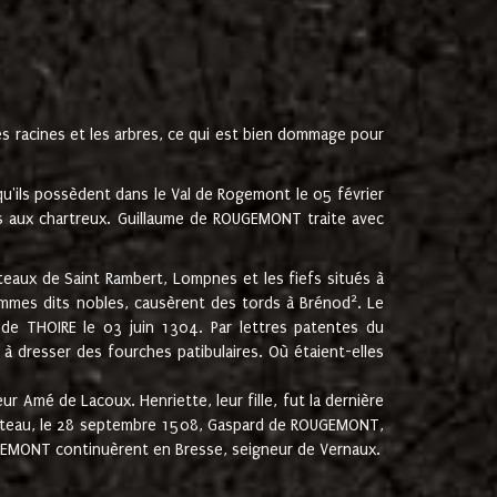
les racines et les arbres, ce qui est bien dommage pour
'ils possèdent dans le Val de Rogemont le 05 février
es aux chartreux. Guillaume de ROUGEMONT traite avec
teaux de Saint Rambert, Lompnes et les fiefs situés à
2
mmes dits nobles, causèrent des tords à Brénod
. Le
de THOIRE le 03 juin 1304. Par lettres patentes du
 dresser des fourches patibulaires. Où étaient-elles
Amé de Lacoux. Henriette, leur fille, fut la dernière
hâteau, le 28 septembre 1508, Gaspard de ROUGEMONT,
ROUGEMONT continuèrent en Bresse, seigneur de Vernaux.