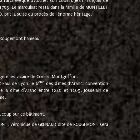
 à l'archevêque d'Auche, son cousin, Jean François de
 1785. Le marquisat resta dans la famille de MONTILLET
, prit la suite du procès de l'énorme héritage.
et Rougemont hameau.
ère les vicaire de Corlier, Montgriffon.
ème
 Paul de Lyon, le 6
des dîmes d’Aranc, convention
e la dîme d’Aranc entre 1248 et 1265. Josselain de
me.
aucoup sur ce bâtiment.
UGEMONT. Véronique de GRENAUD dite de ROUGEMONT sera