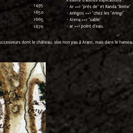
Il existe d'autres explications :
1495
- Ar ==> "près de" et Randa "limite"
1650
- Aringos ==> "chez les "Aringi"
1665
- Arena ==> "sable"
- ar ==> point d'eau.
1670
cesseurs dont le château, sise non pas à Aranc, mais dans le hameau 