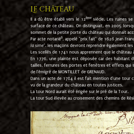
Le château
ème
Il a dû être établi vers le 12
siècle. Les ruines s
surface de ce château. On distinguait, en 2005 lorsque
sommet de la petite porte du château qui donnait accès
6
Par acte notarié
, appelé "prix fait" de 1626 Jean Fra
la sime
". les maçons devront reprendre également les m
Les scellés de 1741 nous apprennent que le château à 
En 1776, une plainte est déposée car des habitant d
tailles, ferrures des portes et fenêtres et effets qui
de l'émigré de MONTILLET de GRENAUD.
Dans un acte de 1784 il est fait mention d'une tour co
vu de la grandeur du château en toutes justices.
La tour Nord aurait été érigée sur le pré de la Tour.
La tour Sud élevée au croisement des chemins de Rés