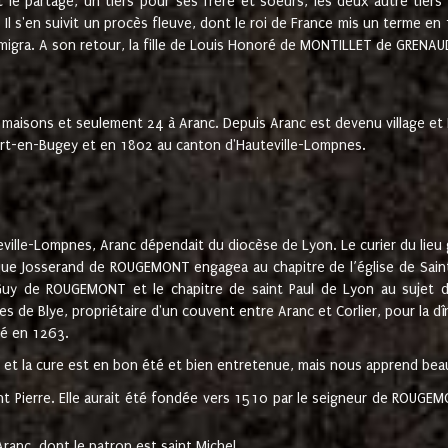
t le partage, un tiers pour ses frère et soeurs, les deux autre tiers
l s'en suivit un procès fleuve, dont le roi de France mis un terme en
émigra. A son retour, la fille de Louis Honoré de MONTILLET de GRENAUD
 maisons et seulement 24 à Aranc. Depuis Aranc est devenu village 
bert-en-Bugey et en 1802 au canton d'Hauteville-Lompnes.
ville-Lompnes, Aranc dépendait du diocèse de Lyon. Le curier du lieu g
que Josserand de ROUGEMONT engagea au chapitre de l’église de Saint
uy de ROUGEMONT et le chapitre de saint Paul de Lyon au sujet d
s de Blye, propriétaire d'un couvent entre Aranc et Corlier, pour la dî
té en 1263.
e et la cure est en bon été et bien entretenue, mais nous apprend be
aint Pierre. Elle aurait été fondée vers 1510 par le seigneur de RO
ranc, dont le patron est saint Michel.