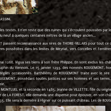
CASSINI.
es textes. Il n'en reste que des ruines qui s'écroulent poussées par 
u neuf à quelques centaines mètres de là un village ancien...
passent reconnaissance aux sires de THOIRE-VILLARS pour tout ce qu
es possédées dans les limites de Meyriat, vers Corcelles et Ferrièr
 1268, légua ses biens à son frère Philippe. En sont exclus les châ
dauphin du Viennois. Le 15 janvier 1293, des nommés ROUGEMONT, ho
dégâts occasionnés. Barthélémy de ROUGEMONT traite avec le sire 
UGEMONT, possédant toutes justices sur ses hommes et ses terres, à
rie.
NTLUEL et la seconde en 1485, Jeanne de VILLETTE, fille du seigneur 
ume de LA FOREST, elle demanda une dispense pour épouser, en son c
1555. Elle sera la dernière à régner sur ce puissant château. Les de 