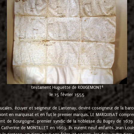
4
testament Huguette de ROUGEMONT
le 15 février 1555
cales, écuyer et seigneur de Lantenay, devint coseigneur de la bar
ont en marquisat et en fut le premier marquis. LE MARQUISAT comprenait
ement de Bourgogne, premier syndic de la noblesse du Bugey de 1679 à
Catherine de MONTILLET en 1663. Ils eurent neuf enfants. Jean Louis,