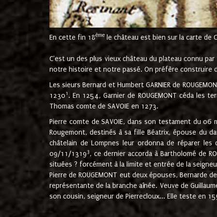
ème
En cette fin 18
le château est bien sur la carte de 
C'est un des plus vieux château du plateau connu par l
notre histoire et notre passé. On préfère construire d
Les sieurs Bernard et Humbert GARNIER de ROUGEMONT 
1
1230
. En 1254, Garnier de ROUGEMONT céda les terr
Thomas comte de SAVOIE en 1273.
Pierre comte de SAVOIE, dans son testament du 06 mai
Rougemont, destinés à sa fille Béatrix, épouse du 
châtelain de Lompnes leur ordonna de réparer les 
3
09/11/1319
, ce dernier accorda à Bartholomé de RO
situées ? forcément à la limite et entrée de la seigneu
Pierre de ROUGEMONT eut deux épouses, Bernarde de MO
représentante de la branche aînée. Veuve de Guilla
son cousin, seigneur de Pierrecloux... Elle teste en 