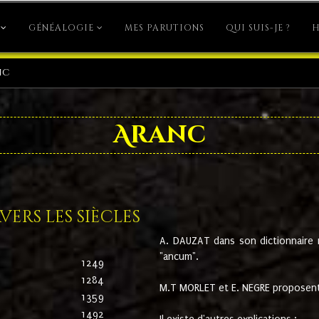
GÉNÉALOGIE
MES PARUTIONS
QUI SUIS-JE ?
H
nc
Aranc
ers les siècles
A. DAUZAT dans son dictionnaire n'
"ancum".
1249
1284
M.T MORLET et E. NEGRE proposent
1359
1492