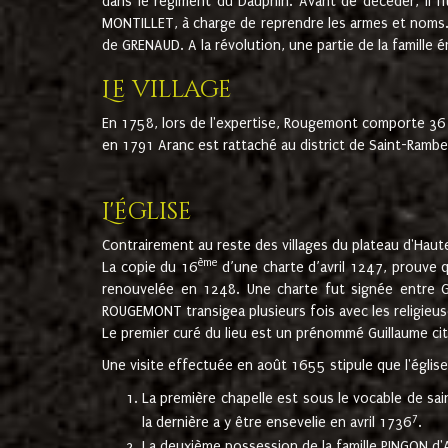
dans le régiment du Dauphin. Avant de décéder, il fi
MONTILLET, à charge de reprendre les armes et noms. I
de GRENAUD. A la révolution, une partie de la famille 
Le village
En 1758, lors de l'expertise, Rougemont comporte 36
en 1791 Aranc est rattaché au district de Saint-Ram
L'église
Contrairement au reste des villages du plateau d'Haute
ème
La copie du 16
d’une charte d’avril 1247, prouve 
renouvelée en 1248. Une charte fut signée entre G
ROUGEMONT transigea plusieurs fois avec les religieuse
Le premier curé du lieu est un prénommé Guillaume ci
Une visite effectuée en août 1655 stipule que l'églis
La première chapelle est sous le vocable de s
7
la dernière a y être ensevelie en avril 1736
.
La deuxième possession de la famille PINGON d'A