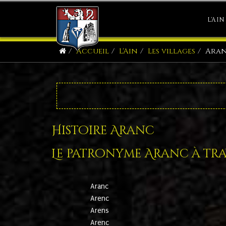
L'AIN
Accueil
L'Ain
Les villages
Ara
Histoire Aranc
Le patronyme Aranc à trav
Aranc
Arenc
Arens
Arenc