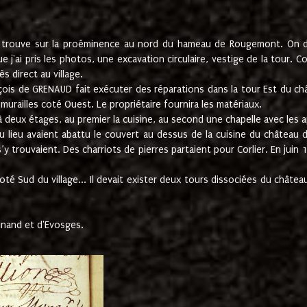
e trouve sur la proéminence au nord du hameau de Rougemont. On dev
 j'ai pris les photos, une excavation circulaire, vestige de la tour. 
 direct au village.
nçois de GRENAUD fait exécuter des réparations dans la tour Est du ch
urailles coté Ouest. Le propriétaire fournira les matériaux.
deux étages, au premier la cuisine, au second une chapelle avec les a
u lieu avaient abattu le couvert au dessus de la cuisine du château 
 s’y trouvaient. Des charriots de pierres partaient pour Corlier. En 
té Sud du village... Il devait exister deux tours dissociées du château,
inand et d'Evosges.