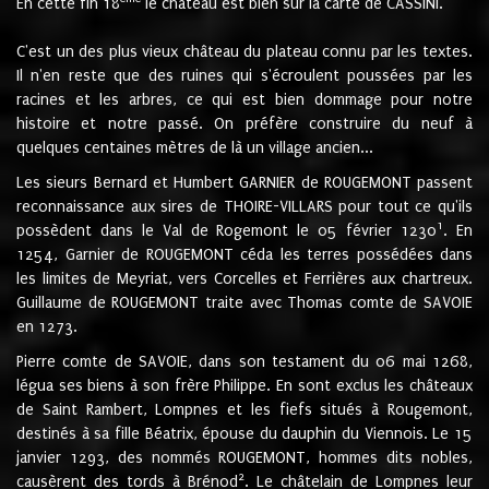
En cette fin 18
le château est bien sur la carte de CASSINI.
C'est un des plus vieux château du plateau connu par les textes.
Il n'en reste que des ruines qui s'écroulent poussées par les
racines et les arbres, ce qui est bien dommage pour notre
histoire et notre passé. On préfère construire du neuf à
quelques centaines mètres de là un village ancien...
Les sieurs Bernard et Humbert GARNIER de ROUGEMONT passent
reconnaissance aux sires de THOIRE-VILLARS pour tout ce qu'ils
1
possèdent dans le Val de Rogemont le 05 février 1230
. En
1254, Garnier de ROUGEMONT céda les terres possédées dans
les limites de Meyriat, vers Corcelles et Ferrières aux chartreux.
Guillaume de ROUGEMONT traite avec Thomas comte de SAVOIE
en 1273.
Pierre comte de SAVOIE, dans son testament du 06 mai 1268,
légua ses biens à son frère Philippe. En sont exclus les châteaux
de Saint Rambert, Lompnes et les fiefs situés à Rougemont,
destinés à sa fille Béatrix, épouse du dauphin du Viennois. Le 15
janvier 1293, des nommés ROUGEMONT, hommes dits nobles,
2
causèrent des tords à Brénod
. Le châtelain de Lompnes leur