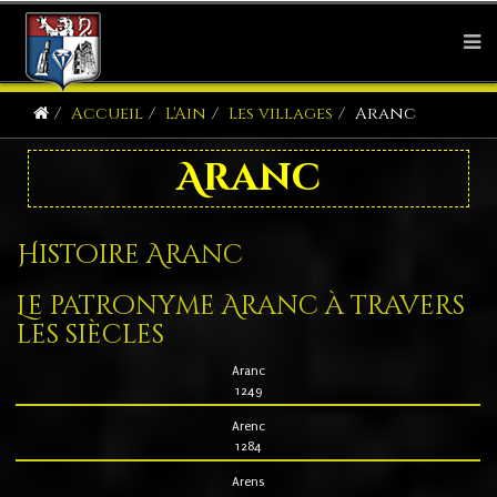
Accueil
L'Ain
Les villages
Aranc
Aranc
Histoire Aranc
Le patronyme Aranc à travers
les siècles
Aranc
1249
Arenc
1284
Arens