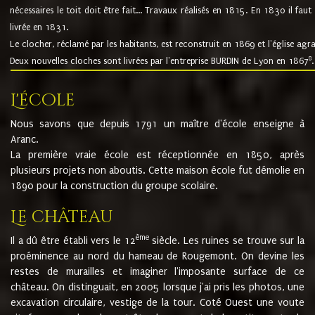
nécessaires le toit doit être fait... Travaux réalisés en 1815. En 1830 il faut
livrée en 1831.
Le clocher, réclamé par les habitants, est reconstruit en 1869 et l'église agr
8
Deux nouvelles cloches sont livrées par l'entreprise BURDIN de Lyon en 1867
.
L'école
Nous savons que depuis 1791 un maître d'école enseigne à
Aranc.
La première vraie école est réceptionnée en 1850, après
plusieurs projets non aboutis. Cette maison école fut démolie en
1890 pour la construction du groupe scolaire.
Le château
ème
Il a dû être établi vers le 12
siècle. Les ruines se trouve sur la
proéminence au nord du hameau de Rougemont. On devine les
restes de murailles et imaginer l'imposante surface de ce
château. On distinguait, en 2005 lorsque j'ai pris les photos, une
excavation circulaire, vestige de la tour. Coté Ouest une voute