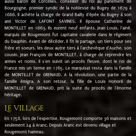
aussi baron de Corcelles, conseiller du roi au parlement de
Bourgogne, premier syndic de la noblesse du Bugey de 1679 à
1686. Il achète la charge de Grand Bailly d'épée du Bugey à son
ami Victor de LAFONT SAVINES. Il épouse Catherine de
MONTILLET en 1663. Ils eurent neuf enfants. Jean Louis, l'ainé,
marquis de Rougemont fut capitaine cavalerie dans le régiment
du Dauphin. Avant de décéder, il fit le partage, un tiers pour ses
frère et soeurs, les deux autre tiers à l'archevêque d'Auche, son
cousin, Jean François de MONTILLET, à charge de reprendre les
armes et noms. Il s'en suivit un procès fleuve, dont le roi de
France mis un terme en 1785. Le marquisat resta dans la famille
de MONTILLET de GRENAUD. A la révolution, une partie de la
famille émigra. A son retour, la fille de Louis Honoré de
MONTILLET de GRENAUD, prit la suite du procès de l'énorme
héritage.
Le village
En 1758, lors de l'expertise, Rougemont comporte 36 maisons et
seulement 24 à Aranc. Depuis Aranc est devenu village et
Rougemont hameau.