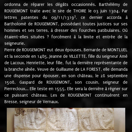
ordonna de réparer les dégâts occasionnés. Barthélémy de
ROUGEMONT traite avec le sire de THOIRE le 03 juin 1304. Par
3
lettres patentes du 09/11/1319
, ce dernier accorda à
Bartholomé de ROUGEMONT, possédant toutes justices sur ses
hommes et ses terres, à dresser des fourches patibulaires. Où
étaient-elles situées ? forcément à la limite et entrée de la
seigneurie.
Pierre de ROUGEMONT eut deux épouses, Bernarde de MONTLUEL
et la seconde en 1485, Jeanne de VILLETTE, fille du seigneur Amé
de Lacoux. Henriette, leur fille, fut la dernière représentante de
la branche aînée. Veuve de Guillaume de LA FOREST, elle demanda
une dispense pour épouser, en son château, le 28 septembre
1508, Gaspard de ROUGEMONT, son cousin, seigneur de
Pierrecloux... Elle teste en 1555. Elle sera la dernière à régner sur
ce puissant château. Les de ROUGEMONT continuèrent en
Bresse, seigneur de Vernaux.