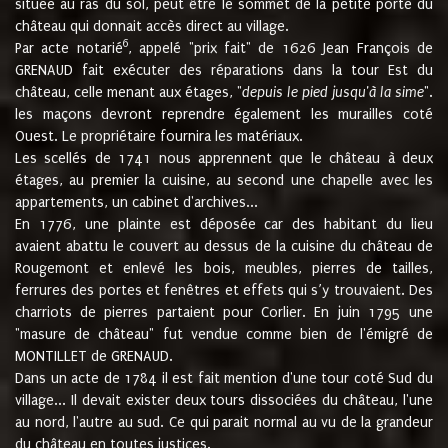
située au ras du sol, peut être le sommet de la petite porte du
château qui donnait accès direct au village.
6
Par acte notarié
, appelé "prix fait" de 1626 Jean François de
GRENAUD fait exécuter des réparations dans la tour Est du
château, celle menant aux étages, "
depuis le pied jusqu'à la sime
".
les maçons devront reprendre également les murailles coté
Ouest. Le propriétaire fournira les matériaux.
Les scellés de 1741 nous apprennent que le château à deux
étages, au premier la cuisine, au second une chapelle avec les
appartements, un cabinet d'archives...
En 1776, une plainte est déposée car des habitant du lieu
avaient abattu le couvert au dessus de la cuisine du château de
Rougemont et enlevé les bois, meubles, pierres de tailles,
ferrures des portes et fenêtres et effets qui s’y trouvaient. Des
charriots de pierres partaient pour Corlier. En juin 1795 une
"masure de château" fut vendue comme bien de l'émigré de
MONTILLET de GRENAUD.
Dans un acte de 1784 il est fait mention d'une tour coté Sud du
village... Il devait exister deux tours dissociées du château, l'une
au nord, l'autre au sud. Ce qui parait normal au vu de la grandeur
du château en toutes justices.