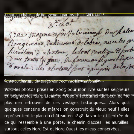
10
Achat du château de Rougemont par Joseph de GRENAUD
.
"l'an mil six cent soixante treze le ving neuvième jour du mois de novemb
nommé fut présent Messire Claude Guillaume de Moyriat chevalier baron de 
vend, purement simplement et irrevocablement a monseigneur monsieur Jose
et chavannes conseiller du roy au parlement de Bourgogne, present et accept
que le dit seigneur Baron de la Vellière a sur ses hommes, indivisables et fi
de la Velliere tout ainsi et comme le dit seigneur Baron et ses hauteurs e
présent......"
suivent les rentes, donation des terriers, etc... au prix de 880 livre louis d'or
Ci contre les signatures des vendeurs, acheteurs, témoins....
9.
vente du château de Rougemont comme bien national
Voici les photos prises en 2005 pour mon livre sur les seigneurs
"3ème lot
une mazure assez volumineuse du chateau de Rougemond, entierement delabré, avec près et hermitur
et seigneuries du plateau. Je n'ose y retourner de peur de ne
plus rien retrouver de ces vestiges historiques... Alors qu'à
quelques centaine de mètres on construit du vieux neuf ! elles
représentent le plan du château en 1838, la voute et l'entrée de
ce qui ressemble à une porte, le chemin d'accès, les murailles,
surtout celles Nord Est et Nord Ouest les mieux conservées.