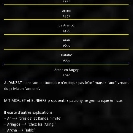
1359
Arenc
1492
de Arenco
1495
Aran
1650
Haranc
1665
Aranc en Bugey
1670
A. DAUZAT dans son dictionnaire n'explique pas le"ar" mais le "anc" venant
du pré-latin "ancum".
M.T MORLET et E. NEGRE proposent le patronyme germanique Arincus.
Il existe d'autres explications :
- Ar ==> "près de" et Randa "limite"
- Aringos ==> "chez les "Aringi"
- Arena ==> "sable"