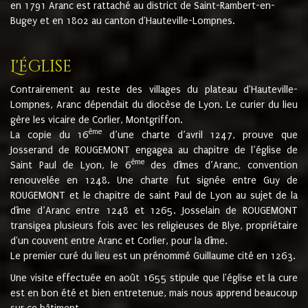
en 1791 Aranc est rattaché au district de Saint-Rambert-en-
Bugey et en 1802 au canton d'Hauteville-Lompnes.
L'église
Contrairement au reste des villages du plateau d'Hauteville-
Lompnes, Aranc dépendait du diocèse de Lyon. Le curier du lieu
gère les vicaire de Corlier, Montgriffon.
ème
La copie du 16
d’une charte d’avril 1247, prouve que
Josserand de ROUGEMONT engagea au chapitre de l’église de
ème
Saint Paul de Lyon, le 6
des dîmes d’Aranc, convention
renouvelée en 1248. Une charte fut signée entre Guy de
ROUGEMONT et le chapitre de saint Paul de Lyon au sujet de la
dîme d’Aranc entre 1248 et 1265. Josselain de ROUGEMONT
transigea plusieurs fois avec les religieuses de Blye, propriétaire
d'un couvent entre Aranc et Corlier, pour la dîme.
Le premier curé du lieu est un prénommé Guillaume cité en 1263.
Une visite effectuée en août 1655 stipule que l'église et la cure
est en bon été et bien entretenue, mais nous apprend beaucoup