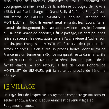
aussi baron de Corcelles, conseiller du roi au parlement de
Bourgogne, premier syndic de la noblesse du Bugey de 1679 à
1686. Il achète la charge de Grand Bailly d'épée du Bugey à son
ami Victor de LAFONT SAVINES. Il épouse Catherine de
MONTILLET en 1663. Ils eurent neuf enfants. Jean Louis, l'ainé,
marquis de Rougemont fut capitaine cavalerie dans le régiment
du Dauphin. Avant de décéder, il fit le partage, un tiers pour ses
frère et soeurs, les deux autre tiers à l'archevêque d'Auche, son
cousin, Jean François de MONTILLET, à charge de reprendre les
armes et noms. Il s'en suivit un procès fleuve, dont le roi de
France mis un terme en 1785. Le marquisat resta dans la famille
de MONTILLET de GRENAUD. A la révolution, une partie de la
famille émigra. A son retour, la fille de Louis Honoré de
MONTILLET de GRENAUD, prit la suite du procès de l'énorme
héritage.
Le village
En 1758, lors de l'expertise, Rougemont comporte 36 maisons et
seulement 24 à Aranc. Depuis Aranc est devenu village et
Rougemont hameau.