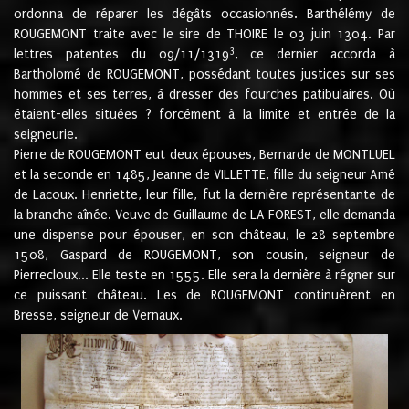
ordonna de réparer les dégâts occasionnés. Barthélémy de
ROUGEMONT traite avec le sire de THOIRE le 03 juin 1304. Par
3
lettres patentes du 09/11/1319
, ce dernier accorda à
Bartholomé de ROUGEMONT, possédant toutes justices sur ses
hommes et ses terres, à dresser des fourches patibulaires. Où
étaient-elles situées ? forcément à la limite et entrée de la
seigneurie.
Pierre de ROUGEMONT eut deux épouses, Bernarde de MONTLUEL
et la seconde en 1485, Jeanne de VILLETTE, fille du seigneur Amé
de Lacoux. Henriette, leur fille, fut la dernière représentante de
la branche aînée. Veuve de Guillaume de LA FOREST, elle demanda
une dispense pour épouser, en son château, le 28 septembre
1508, Gaspard de ROUGEMONT, son cousin, seigneur de
Pierrecloux... Elle teste en 1555. Elle sera la dernière à régner sur
ce puissant château. Les de ROUGEMONT continuèrent en
Bresse, seigneur de Vernaux.