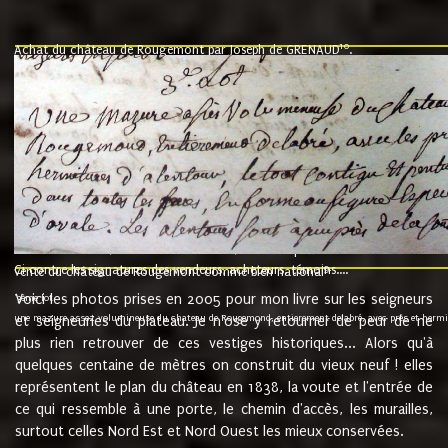
10
Achat du château de Rougemont par Joseph de GRENAUD
.
"l'an mil six cent soixante treze le ving neuvième jour du mois de novemb
nommé fut présent Messire Claude Guillaume de Moyriat chevalier baron de 
vend, purement simplement et irrevocablement a monseigneur monsieur Jose
et chavannes conseiller du roy au parlement de Bourgogne, present et accept
que le dit seigneur Baron de la Vellière a sur ses hommes, indivisables et fi
de la Velliere tout ainsi et comme le dit seigneur Baron et ses hauteurs e
présent......"
suivent les rentes, donation des terriers, etc... au prix de 880 livre louis d'or
Ci contre les signatures des vendeurs, acheteurs, témoins....
9.
vente du château de Rougemont comme bien national
Voici les photos prises en 2005 pour mon livre sur les seigneurs
"3ème lot
une mazure assez volumineuse du chateau de Rougemond, entierement delabré, avec près et hermitur
et seigneuries du plateau. Je n'ose y retourner de peur de ne
plus rien retrouver de ces vestiges historiques... Alors qu'à
quelques centaine de mètres on construit du vieux neuf ! elles
représentent le plan du château en 1838, la voute et l'entrée de
ce qui ressemble à une porte, le chemin d'accès, les murailles,
surtout celles Nord Est et Nord Ouest les mieux conservées.