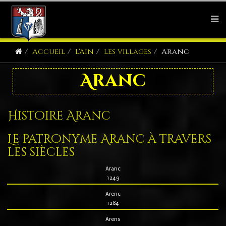
Accueil
L'Ain
Les villages
Aranc
Aranc
Histoire Aranc
Le patronyme Aranc à travers
les siècles
Aranc
1249
Arenc
1284
Arens