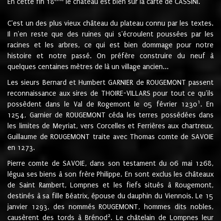
En cette fin 18
le château est bien sur la carte de CASSINI.
C'est un des plus vieux château du plateau connu par les textes.
Il n'en reste que des ruines qui s'écroulent poussées par les
racines et les arbres, ce qui est bien dommage pour notre
histoire et notre passé. On préfère construire du neuf à
quelques centaines mètres de là un village ancien...
Les sieurs Bernard et Humbert GARNIER de ROUGEMONT passent
reconnaissance aux sires de THOIRE-VILLARS pour tout ce qu'ils
1
possèdent dans le Val de Rogemont le 05 février 1230
. En
1254, Garnier de ROUGEMONT céda les terres possédées dans
les limites de Meyriat, vers Corcelles et Ferrières aux chartreux.
Guillaume de ROUGEMONT traite avec Thomas comte de SAVOIE
en 1273.
Pierre comte de SAVOIE, dans son testament du 06 mai 1268,
légua ses biens à son frère Philippe. En sont exclus les châteaux
de Saint Rambert, Lompnes et les fiefs situés à Rougemont,
destinés à sa fille Béatrix, épouse du dauphin du Viennois. Le 15
janvier 1293, des nommés ROUGEMONT, hommes dits nobles,
2
causèrent des tords à Brénod
. Le châtelain de Lompnes leur