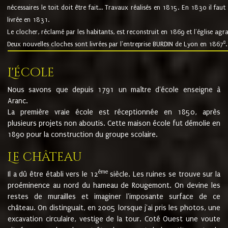
nécessaires le toit doit être fait... Travaux réalisés en 1815. En 1830 il faut
livrée en 1831.
Le clocher, réclamé par les habitants, est reconstruit en 1869 et l'église agr
8
Deux nouvelles cloches sont livrées par l'entreprise BURDIN de Lyon en 1867
.
L'école
Nous savons que depuis 1791 un maître d'école enseigne à
Aranc.
La première vraie école est réceptionnée en 1850, après
plusieurs projets non aboutis. Cette maison école fut démolie en
1890 pour la construction du groupe scolaire.
Le château
ème
Il a dû être établi vers le 12
siècle. Les ruines se trouve sur la
proéminence au nord du hameau de Rougemont. On devine les
restes de murailles et imaginer l'imposante surface de ce
château. On distinguait, en 2005 lorsque j'ai pris les photos, une
excavation circulaire, vestige de la tour. Coté Ouest une voute