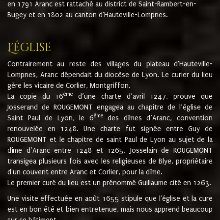
en 1791 Aranc est rattaché au district de Saint-Rambert-en-
Bugey et en 1802 au canton d'Hauteville-Lompnes.
L'église
Contrairement au reste des villages du plateau d'Hauteville-
Lompnes, Aranc dépendait du diocèse de Lyon. Le curier du lieu
gère les vicaire de Corlier, Montgriffon.
ème
La copie du 16
d’une charte d’avril 1247, prouve que
Josserand de ROUGEMONT engagea au chapitre de l’église de
ème
Saint Paul de Lyon, le 6
des dîmes d’Aranc, convention
renouvelée en 1248. Une charte fut signée entre Guy de
ROUGEMONT et le chapitre de saint Paul de Lyon au sujet de la
dîme d’Aranc entre 1248 et 1265. Josselain de ROUGEMONT
transigea plusieurs fois avec les religieuses de Blye, propriétaire
d'un couvent entre Aranc et Corlier, pour la dîme.
Le premier curé du lieu est un prénommé Guillaume cité en 1263.
Une visite effectuée en août 1655 stipule que l'église et la cure
est en bon été et bien entretenue, mais nous apprend beaucoup