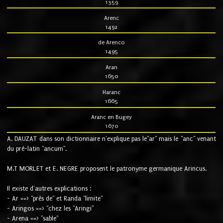
1359
Arenc
1492
de Arenco
1495
Aran
1650
Haranc
1665
Aranc en Bugey
1670
A. DAUZAT dans son dictionnaire n'explique pas le"ar" mais le "anc" venant
du pré-latin "ancum".
M.T MORLET et E. NEGRE proposent le patronyme germanique Arincus.
Il existe d'autres explications :
- Ar ==> "près de" et Randa "limite"
- Aringos ==> "chez les "Aringi"
- Arena ==> "sable"