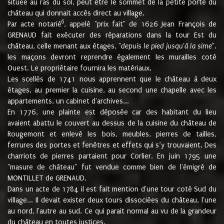
située au ras du sol, peut être le sommet de la petite porte du
château qui donnait accès direct au village.
6
Par acte notarié
, appelé "prix fait" de 1626 Jean François de
GRENAUD fait exécuter des réparations dans la tour Est du
château, celle menant aux étages, "
depuis le pied jusqu'à la sime
".
les maçons devront reprendre également les murailles coté
Ouest. Le propriétaire fournira les matériaux.
Les scellés de 1741 nous apprennent que le château à deux
étages, au premier la cuisine, au second une chapelle avec les
appartements, un cabinet d'archives...
En 1776, une plainte est déposée car des habitant du lieu
avaient abattu le couvert au dessus de la cuisine du château de
Rougemont et enlevé les bois, meubles, pierres de tailles,
ferrures des portes et fenêtres et effets qui s’y trouvaient. Des
charriots de pierres partaient pour Corlier. En juin 1795 une
"masure de château" fut vendue comme bien de l'émigré de
MONTILLET de GRENAUD.
Dans un acte de 1784 il est fait mention d'une tour coté Sud du
village... Il devait exister deux tours dissociées du château, l'une
au nord, l'autre au sud. Ce qui parait normal au vu de la grandeur
du château en toutes justices.