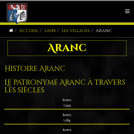
Accueil
L'Ain
Les villages
Aranc
Aranc
Histoire Aranc
Le patronyme Aranc à travers
les siècles
Aranc
1249
Arenc
1284
Arens