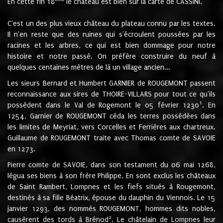
En cette fin 18
le château est bien sur la carte de CASSINI.
C'est un des plus vieux château du plateau connu par les textes.
Il n'en reste que des ruines qui s'écroulent poussées par les
racines et les arbres, ce qui est bien dommage pour notre
histoire et notre passé. On préfère construire du neuf à
quelques centaines mètres de là un village ancien...
Les sieurs Bernard et Humbert GARNIER de ROUGEMONT passent
reconnaissance aux sires de THOIRE-VILLARS pour tout ce qu'ils
1
possèdent dans le Val de Rogemont le 05 février 1230
. En
1254, Garnier de ROUGEMONT céda les terres possédées dans
les limites de Meyriat, vers Corcelles et Ferrières aux chartreux.
Guillaume de ROUGEMONT traite avec Thomas comte de SAVOIE
en 1273.
Pierre comte de SAVOIE, dans son testament du 06 mai 1268,
légua ses biens à son frère Philippe. En sont exclus les châteaux
de Saint Rambert, Lompnes et les fiefs situés à Rougemont,
destinés à sa fille Béatrix, épouse du dauphin du Viennois. Le 15
janvier 1293, des nommés ROUGEMONT, hommes dits nobles,
2
causèrent des tords à Brénod
. Le châtelain de Lompnes leur