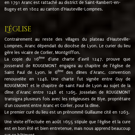
en 1791 Aranc est rattaché au district de Saint-Rambert-en-
Bugey et en 1802 au canton d'Hauteville-Lompnes.
L'église
Contrairement au reste des villages du plateau d'Hauteville-
Lompnes, Aranc dépendait du diocèse de Lyon. Le curier du lieu
gère les vicaire de Corlier, Montgriffon.
ème
La copie du 16
d’une charte d’avril 1247, prouve que
Josserand de ROUGEMONT engagea au chapitre de l’église de
ème
Saint Paul de Lyon, le 6
des dîmes d’Aranc, convention
renouvelée en 1248. Une charte fut signée entre Guy de
ROUGEMONT et le chapitre de saint Paul de Lyon au sujet de la
dîme d’Aranc entre 1248 et 1265. Josselain de ROUGEMONT
transigea plusieurs fois avec les religieuses de Blye, propriétaire
d'un couvent entre Aranc et Corlier, pour la dîme.
Le premier curé du lieu est un prénommé Guillaume cité en 1263.
Une visite effectuée en août 1655 stipule que l'église et la cure
est en bon été et bien entretenue, mais nous apprend beaucoup