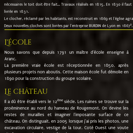
nécessaires le toit doit être fait... Travaux réalisés en 1815. En 1830 il faut
livrée en 1831.
Le clocher, réclamé par les habitants, est reconstruit en 1869 et l'église agr
8
Deux nouvelles cloches sont livrées par l'entreprise BURDIN de Lyon en 1867
.
L'école
Nous savons que depuis 1791 un maître d'école enseigne à
Aranc.
La première vraie école est réceptionnée en 1850, après
plusieurs projets non aboutis. Cette maison école fut démolie en
1890 pour la construction du groupe scolaire.
Le château
ème
Il a dû être établi vers le 12
siècle. Les ruines se trouve sur la
proéminence au nord du hameau de Rougemont. On devine les
restes de murailles et imaginer l'imposante surface de ce
château. On distinguait, en 2005 lorsque j'ai pris les photos, une
excavation circulaire, vestige de la tour. Coté Ouest une voute