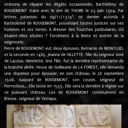
ordonna de réparer les dégâts occasionnés. Barthélémy de
ROUGEMONT traite avec le sire de THOIRE le 03 juin 1304. Par
3
lettres patentes du 09/11/1319
, ce dernier accorda à
Bartholomé de ROUGEMONT, possédant toutes justices sur ses
hommes et ses terres, à dresser des fourches patibulaires. Où
étaient-elles situées ? forcément à la limite et entrée de la
seigneurie.
Pierre de ROUGEMONT eut deux épouses, Bernarde de MONTLUEL
et la seconde en 1485, Jeanne de VILLETTE, fille du seigneur Amé
de Lacoux. Henriette, leur fille, fut la dernière représentante de
la branche aînée. Veuve de Guillaume de LA FOREST, elle demanda
une dispense pour épouser, en son château, le 28 septembre
1508, Gaspard de ROUGEMONT, son cousin, seigneur de
Pierrecloux... Elle teste en 1555. Elle sera la dernière à régner sur
ce puissant château. Les de ROUGEMONT continuèrent en
Bresse, seigneur de Vernaux.