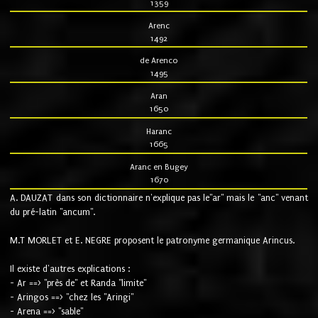
1359
Arenc
1492
de Arenco
1495
Aran
1650
Haranc
1665
Aranc en Bugey
1670
A. DAUZAT dans son dictionnaire n'explique pas le"ar" mais le "anc" venant
du pré-latin "ancum".
M.T MORLET et E. NEGRE proposent le patronyme germanique Arincus.
Il existe d'autres explications :
- Ar ==> "près de" et Randa "limite"
- Aringos ==> "chez les "Aringi"
- Arena ==> "sable"