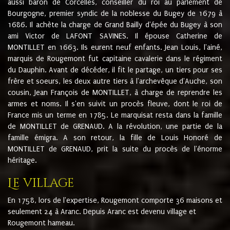
aussi baron de Corcelles, conseiller du roi au parlement de
Bourgogne, premier syndic de la noblesse du Bugey de 1679 à
1686. Il achète la charge de Grand Bailly d'épée du Bugey à son
ami Victor de LAFONT SAVINES. Il épouse Catherine de
MONTILLET en 1663. Ils eurent neuf enfants. Jean Louis, l'ainé,
marquis de Rougemont fut capitaine cavalerie dans le régiment
du Dauphin. Avant de décéder, il fit le partage, un tiers pour ses
frère et soeurs, les deux autre tiers à l'archevêque d'Auche, son
cousin, Jean François de MONTILLET, à charge de reprendre les
armes et noms. Il s'en suivit un procès fleuve, dont le roi de
France mis un terme en 1785. Le marquisat resta dans la famille
de MONTILLET de GRENAUD. A la révolution, une partie de la
famille émigra. A son retour, la fille de Louis Honoré de
MONTILLET de GRENAUD, prit la suite du procès de l'énorme
héritage.
Le village
En 1758, lors de l'expertise, Rougemont comporte 36 maisons et
seulement 24 à Aranc. Depuis Aranc est devenu village et
Rougemont hameau.