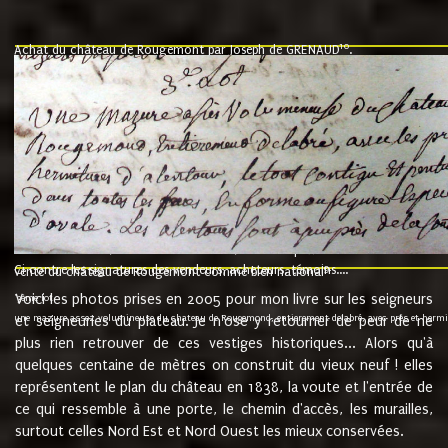
10
Achat du château de Rougemont par Joseph de GRENAUD
.
"l'an mil six cent soixante treze le ving neuvième jour du mois de novemb
nommé fut présent Messire Claude Guillaume de Moyriat chevalier baron de 
vend, purement simplement et irrevocablement a monseigneur monsieur Jose
et chavannes conseiller du roy au parlement de Bourgogne, present et accept
que le dit seigneur Baron de la Vellière a sur ses hommes, indivisables et fi
de la Velliere tout ainsi et comme le dit seigneur Baron et ses hauteurs e
présent......"
suivent les rentes, donation des terriers, etc... au prix de 880 livre louis d'or
Ci contre les signatures des vendeurs, acheteurs, témoins....
9.
vente du château de Rougemont comme bien national
Voici les photos prises en 2005 pour mon livre sur les seigneurs
"3ème lot
une mazure assez volumineuse du chateau de Rougemond, entierement delabré, avec près et hermitur
et seigneuries du plateau. Je n'ose y retourner de peur de ne
plus rien retrouver de ces vestiges historiques... Alors qu'à
quelques centaine de mètres on construit du vieux neuf ! elles
représentent le plan du château en 1838, la voute et l'entrée de
ce qui ressemble à une porte, le chemin d'accès, les murailles,
surtout celles Nord Est et Nord Ouest les mieux conservées.