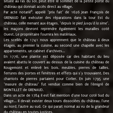
située au ras du sol, peut être le sommet de la petite porte du
château qui donnait accès direct au village.
6
Par acte notarié
, appelé "prix fait" de 1626 Jean François de
GRENAUD fait exécuter des réparations dans la tour Est du
château, celle menant aux étages, "
depuis le pied jusqu'à la sime
".
les maçons devront reprendre également les murailles coté
Ouest. Le propriétaire fournira les matériaux.
Les scellés de 1741 nous apprennent que le château à deux
étages, au premier la cuisine, au second une chapelle avec les
appartements, un cabinet d'archives...
En 1776, une plainte est déposée car des habitant du lieu
avaient abattu le couvert au dessus de la cuisine du château de
Rougemont et enlevé les bois, meubles, pierres de tailles,
ferrures des portes et fenêtres et effets qui s’y trouvaient. Des
charriots de pierres partaient pour Corlier. En juin 1795 une
"masure de château" fut vendue comme bien de l'émigré de
MONTILLET de GRENAUD.
Dans un acte de 1784 il est fait mention d'une tour coté Sud du
village... Il devait exister deux tours dissociées du château, l'une
au nord, l'autre au sud. Ce qui parait normal au vu de la grandeur
du château en toutes justices.