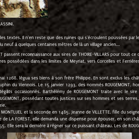
CASSINI.
es textes. Il n'en reste que des ruines qui s'écroulent poussées par 
u neuf à quelques centaines mètres de là un village ancien...
passent reconnaissance aux sires de THOIRE-VILLARS pour tout ce qu
es possédées dans les limites de Meyriat, vers Corcelles et Ferrièr
 1268, légua ses biens à son frère Philippe. En sont exclus les châ
dauphin du Viennois. Le 15 janvier 1293, des nommés ROUGEMONT, ho
dégâts occasionnés. Barthélémy de ROUGEMONT traite avec le sire 
UGEMONT, possédant toutes justices sur ses hommes et ses terres, à
rie.
NTLUEL et la seconde en 1485, Jeanne de VILLETTE, fille du seigneur 
ume de LA FOREST, elle demanda une dispense pour épouser, en son c
1555. Elle sera la dernière à régner sur ce puissant château. Les de 