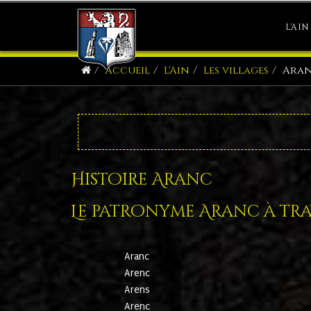
L'AIN
Accueil
L'Ain
Les villages
Ara
Histoire Aranc
Le patronyme Aranc à trav
Aranc
Arenc
Arens
Arenc