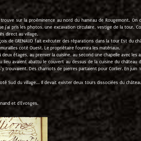
e trouve sur la proéminence au nord du hameau de Rougemont. On dev
 j'ai pris les photos, une excavation circulaire, vestige de la tour. 
 direct au village.
nçois de GRENAUD fait exécuter des réparations dans la tour Est du ch
urailles coté Ouest. Le propriétaire fournira les matériaux.
deux étages, au premier la cuisine, au second une chapelle avec les a
u lieu avaient abattu le couvert au dessus de la cuisine du château 
 s’y trouvaient. Des charriots de pierres partaient pour Corlier. En 
té Sud du village... Il devait exister deux tours dissociées du château,
inand et d'Evosges.