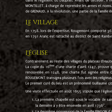
dans le régiment du Dauphin. Avant de décéder, il fi
MONTILLET, à charge de reprendre les armes et noms. I
de GRENAUD. A la révolution, une partie de la famille 
Le village
En 1758, lors de l'expertise, Rougemont comporte 36
en 1791 Aranc est rattaché au district de Saint-Ram
L'église
Contrairement au reste des villages du plateau d'Haute
ème
La copie du 16
d’une charte d’avril 1247, prouve 
renouvelée en 1248. Une charte fut signée entre G
ROUGEMONT transigea plusieurs fois avec les religieuse
Le premier curé du lieu est un prénommé Guillaume ci
Une visite effectuée en août 1655 stipule que l'églis
La première chapelle est sous le vocable de s
7
la dernière a y être ensevelie en avril 1736
.
La deuxième possession de la famille PINGON d'A