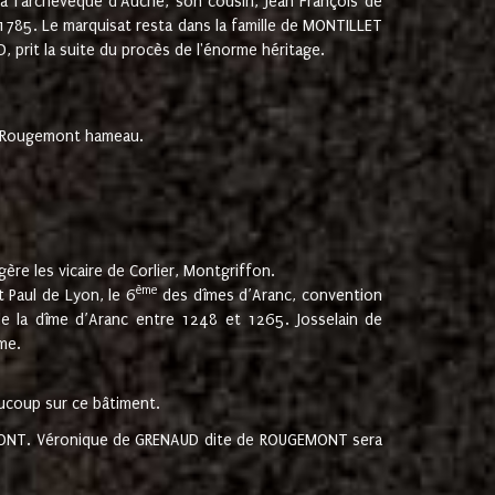
 à l'archevêque d'Auche, son cousin, Jean François de
 1785. Le marquisat resta dans la famille de MONTILLET
, prit la suite du procès de l'énorme héritage.
et Rougemont hameau.
ère les vicaire de Corlier, Montgriffon.
ème
 Paul de Lyon, le 6
des dîmes d’Aranc, convention
e la dîme d’Aranc entre 1248 et 1265. Josselain de
me.
aucoup sur ce bâtiment.
UGEMONT. Véronique de GRENAUD dite de ROUGEMONT sera