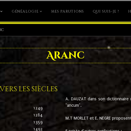
GÉNÉALOGIE
MES PARUTIONS
QUI SUIS-JE ?
H
nc
Aranc
ers les siècles
A. DAUZAT dans son dictionnaire n'
"ancum".
1249
1284
M.T MORLET et E. NEGRE proposent
1359
1492