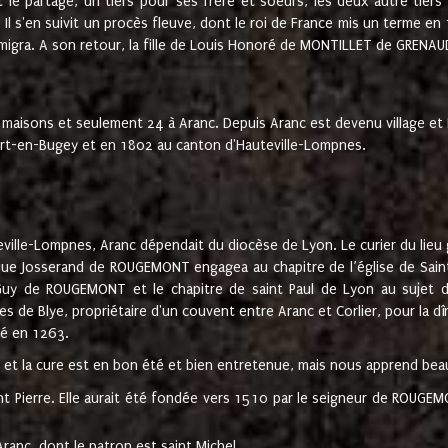
t le partage, un tiers pour ses frère et soeurs, les deux autre tiers
l s'en suivit un procès fleuve, dont le roi de France mis un terme en
émigra. A son retour, la fille de Louis Honoré de MONTILLET de GRENAUD
 maisons et seulement 24 à Aranc. Depuis Aranc est devenu village 
bert-en-Bugey et en 1802 au canton d'Hauteville-Lompnes.
ville-Lompnes, Aranc dépendait du diocèse de Lyon. Le curier du lieu g
que Josserand de ROUGEMONT engagea au chapitre de l’église de Saint
uy de ROUGEMONT et le chapitre de saint Paul de Lyon au sujet d
s de Blye, propriétaire d'un couvent entre Aranc et Corlier, pour la dî
té en 1263.
e et la cure est en bon été et bien entretenue, mais nous apprend be
aint Pierre. Elle aurait été fondée vers 1510 par le seigneur de RO
ranc, dont le patron est saint Michel.