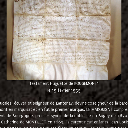
4
testament Huguette de ROUGEMONT
le 15 février 1555
cales, écuyer et seigneur de Lantenay, devint coseigneur de la bar
ont en marquisat et en fut le premier marquis. LE MARQUISAT comprenait
ement de Bourgogne, premier syndic de la noblesse du Bugey de 1679 à
Catherine de MONTILLET en 1663. Ils eurent neuf enfants. Jean Louis,