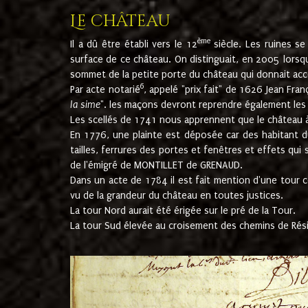
Le château
ème
Il a dû être établi vers le 12
siècle. Les ruines s
surface de ce château. On distinguait, en 2005 lorsque
sommet de la petite porte du château qui donnait accès
6
Par acte notarié
, appelé "prix fait" de 1626 Jean Fra
la sime
". les maçons devront reprendre également les m
Les scellés de 1741 nous apprennent que le château à 
En 1776, une plainte est déposée car des habitant d
tailles, ferrures des portes et fenêtres et effets qui
de l'émigré de MONTILLET de GRENAUD.
Dans un acte de 1784 il est fait mention d'une tour co
vu de la grandeur du château en toutes justices.
La tour Nord aurait été érigée sur le pré de la Tour.
La tour Sud élevée au croisement des chemins de Rés