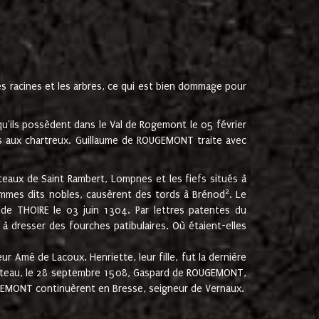
les racines et les arbres, ce qui est bien dommage pour
'ils possèdent dans le Val de Rogemont le 05 février
es aux chartreux. Guillaume de ROUGEMONT traite avec
teaux de Saint Rambert, Lompnes et les fiefs situés à
2
mmes dits nobles, causèrent des tords à Brénod
. Le
de THOIRE le 03 juin 1304. Par lettres patentes du
 dresser des fourches patibulaires. Où étaient-elles
Amé de Lacoux. Henriette, leur fille, fut la dernière
hâteau, le 28 septembre 1508, Gaspard de ROUGEMONT,
ROUGEMONT continuèrent en Bresse, seigneur de Vernaux.