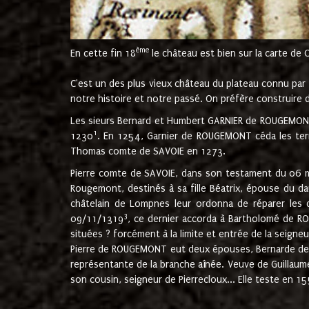
ème
En cette fin 18
le château est bien sur la carte de 
C'est un des plus vieux château du plateau connu par l
notre histoire et notre passé. On préfère construire d
Les sieurs Bernard et Humbert GARNIER de ROUGEMONT 
1
1230
. En 1254, Garnier de ROUGEMONT céda les terr
Thomas comte de SAVOIE en 1273.
Pierre comte de SAVOIE, dans son testament du 06 mai
Rougemont, destinés à sa fille Béatrix, épouse du 
châtelain de Lompnes leur ordonna de réparer les 
3
09/11/1319
, ce dernier accorda à Bartholomé de RO
situées ? forcément à la limite et entrée de la seigneu
Pierre de ROUGEMONT eut deux épouses, Bernarde de MO
représentante de la branche aînée. Veuve de Guilla
son cousin, seigneur de Pierrecloux... Elle teste en 