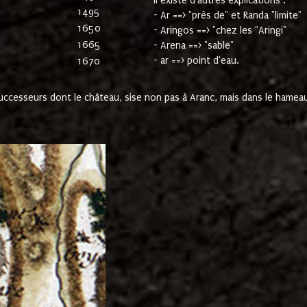
Il existe d'autres explications :
1495
- Ar ==> "près de" et Randa "limite"
1650
- Aringos ==> "chez les "Aringi"
1665
- Arena ==> "sable"
- ar ==> point d'eau.
1670
cesseurs dont le château, sise non pas à Aranc, mais dans le hameau 