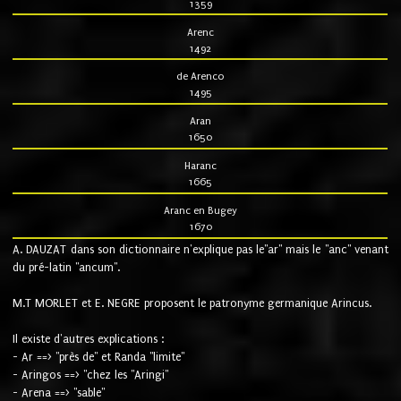
1359
Arenc
1492
de Arenco
1495
Aran
1650
Haranc
1665
Aranc en Bugey
1670
A. DAUZAT dans son dictionnaire n'explique pas le"ar" mais le "anc" venant
du pré-latin "ancum".
M.T MORLET et E. NEGRE proposent le patronyme germanique Arincus.
Il existe d'autres explications :
- Ar ==> "près de" et Randa "limite"
- Aringos ==> "chez les "Aringi"
- Arena ==> "sable"