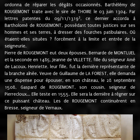
ordonna de réparer les dégâts occasionnés. Barthélémy de
ROUGEMONT traite avec le sire de THOIRE le 03 juin 1304. Par
3
lettres patentes du 09/11/1319
, ce dernier accorda à
Bartholomé de ROUGEMONT, possédant toutes justices sur ses
hommes et ses terres, à dresser des fourches patibulaires. Où
étaient-elles situées ? forcément à la limite et entrée de la
seigneurie.
Pierre de ROUGEMONT eut deux épouses, Bernarde de MONTLUEL
et la seconde en 1485, Jeanne de VILLETTE, fille du seigneur Amé
de Lacoux. Henriette, leur fille, fut la dernière représentante de
la branche aînée. Veuve de Guillaume de LA FOREST, elle demanda
une dispense pour épouser, en son château, le 28 septembre
1508, Gaspard de ROUGEMONT, son cousin, seigneur de
Pierrecloux... Elle teste en 1555. Elle sera la dernière à régner sur
ce puissant château. Les de ROUGEMONT continuèrent en
Bresse, seigneur de Vernaux.