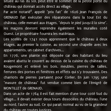
située au ras du sol, peut être le sommet de la petite porte du
château qui donnait accès direct au village.
6
Par acte notarié
, appelé "prix fait" de 1626 Jean François de
GRENAUD fait exécuter des réparations dans la tour Est du
château, celle menant aux étages, "
depuis le pied jusqu'à la sime
".
les maçons devront reprendre également les murailles coté
Ouest. Le propriétaire fournira les matériaux.
Les scellés de 1741 nous apprennent que le château à deux
étages, au premier la cuisine, au second une chapelle avec les
appartements, un cabinet d'archives...
En 1776, une plainte est déposée car des habitant du lieu
avaient abattu le couvert au dessus de la cuisine du château de
Rougemont et enlevé les bois, meubles, pierres de tailles,
ferrures des portes et fenêtres et effets qui s’y trouvaient. Des
charriots de pierres partaient pour Corlier. En juin 1795 une
"masure de château" fut vendue comme bien de l'émigré de
MONTILLET de GRENAUD.
Dans un acte de 1784 il est fait mention d'une tour coté Sud du
village... Il devait exister deux tours dissociées du château, l'une
au nord, l'autre au sud. Ce qui parait normal au vu de la grandeur
du château en toutes justices.