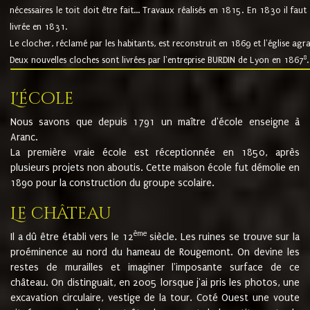
nécessaires le toit doit être fait... Travaux réalisés en 1815. En 1830 il faut
livrée en 1831.
Le clocher, réclamé par les habitants, est reconstruit en 1869 et l'église agr
8
Deux nouvelles cloches sont livrées par l'entreprise BURDIN de Lyon en 1867
.
L'école
Nous savons que depuis 1791 un maître d'école enseigne à
Aranc.
La première vraie école est réceptionnée en 1850, après
plusieurs projets non aboutis. Cette maison école fut démolie en
1890 pour la construction du groupe scolaire.
Le château
ème
Il a dû être établi vers le 12
siècle. Les ruines se trouve sur la
proéminence au nord du hameau de Rougemont. On devine les
restes de murailles et imaginer l'imposante surface de ce
château. On distinguait, en 2005 lorsque j'ai pris les photos, une
excavation circulaire, vestige de la tour. Coté Ouest une voute