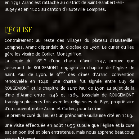
en 1791 Aranc est rattaché au district de Saint-Rambert-en-
Bugey et en 1802 au canton d'Hauteville-Lompnes.
L'église
Contrairement au reste des villages du plateau d'Hauteville-
Lompnes, Aranc dépendait du diocèse de Lyon. Le curier du lieu
gère les vicaire de Corlier, Montgriffon.
ème
La copie du 16
d’une charte d’avril 1247, prouve que
Josserand de ROUGEMONT engagea au chapitre de l’église de
ème
Saint Paul de Lyon, le 6
des dîmes d’Aranc, convention
renouvelée en 1248. Une charte fut signée entre Guy de
ROUGEMONT et le chapitre de saint Paul de Lyon au sujet de la
dîme d’Aranc entre 1248 et 1265. Josselain de ROUGEMONT
transigea plusieurs fois avec les religieuses de Blye, propriétaire
d'un couvent entre Aranc et Corlier, pour la dîme.
Le premier curé du lieu est un prénommé Guillaume cité en 1263.
Une visite effectuée en août 1655 stipule que l'église et la cure
est en bon été et bien entretenue, mais nous apprend beaucoup