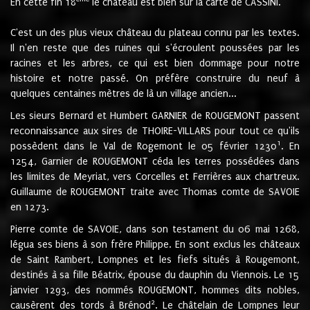
En cette fin 18
le château est bien sur la carte de CASSINI.
C'est un des plus vieux château du plateau connu par les textes.
Il n'en reste que des ruines qui s'écroulent poussées par les
racines et les arbres, ce qui est bien dommage pour notre
histoire et notre passé. On préfère construire du neuf à
quelques centaines mètres de là un village ancien...
Les sieurs Bernard et Humbert GARNIER de ROUGEMONT passent
reconnaissance aux sires de THOIRE-VILLARS pour tout ce qu'ils
1
possèdent dans le Val de Rogemont le 05 février 1230
. En
1254, Garnier de ROUGEMONT céda les terres possédées dans
les limites de Meyriat, vers Corcelles et Ferrières aux chartreux.
Guillaume de ROUGEMONT traite avec Thomas comte de SAVOIE
en 1273.
Pierre comte de SAVOIE, dans son testament du 06 mai 1268,
légua ses biens à son frère Philippe. En sont exclus les châteaux
de Saint Rambert, Lompnes et les fiefs situés à Rougemont,
destinés à sa fille Béatrix, épouse du dauphin du Viennois. Le 15
janvier 1293, des nommés ROUGEMONT, hommes dits nobles,
2
causèrent des tords à Brénod
. Le châtelain de Lompnes leur