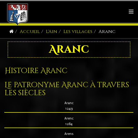
Accueil
L'Ain
Les villages
Aranc
Aranc
Histoire Aranc
Le patronyme Aranc à travers
les siècles
Aranc
1249
Arenc
1284
Arens