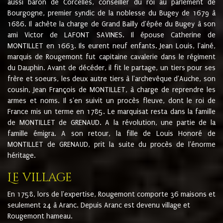
aussi baron de Corcelles, conseiller du roi au parlement de
Bourgogne, premier syndic de la noblesse du Bugey de 1679 à
1686. Il achète la charge de Grand Bailly d'épée du Bugey à son
ami Victor de LAFONT SAVINES. Il épouse Catherine de
MONTILLET en 1663. Ils eurent neuf enfants. Jean Louis, l'ainé,
marquis de Rougemont fut capitaine cavalerie dans le régiment
du Dauphin. Avant de décéder, il fit le partage, un tiers pour ses
frère et soeurs, les deux autre tiers à l'archevêque d'Auche, son
cousin, Jean François de MONTILLET, à charge de reprendre les
armes et noms. Il s'en suivit un procès fleuve, dont le roi de
France mis un terme en 1785. Le marquisat resta dans la famille
de MONTILLET de GRENAUD. A la révolution, une partie de la
famille émigra. A son retour, la fille de Louis Honoré de
MONTILLET de GRENAUD, prit la suite du procès de l'énorme
héritage.
Le village
En 1758, lors de l'expertise, Rougemont comporte 36 maisons et
seulement 24 à Aranc. Depuis Aranc est devenu village et
Rougemont hameau.