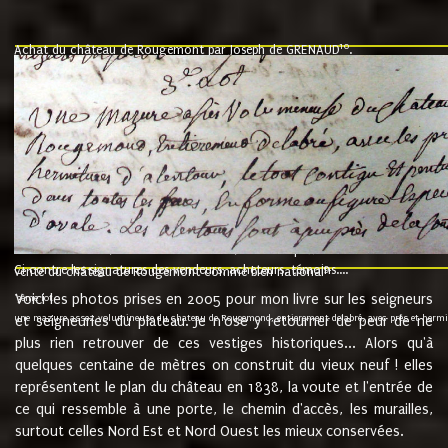
10
Achat du château de Rougemont par Joseph de GRENAUD
.
"l'an mil six cent soixante treze le ving neuvième jour du mois de novemb
nommé fut présent Messire Claude Guillaume de Moyriat chevalier baron de 
vend, purement simplement et irrevocablement a monseigneur monsieur Jose
et chavannes conseiller du roy au parlement de Bourgogne, present et accept
que le dit seigneur Baron de la Vellière a sur ses hommes, indivisables et fi
de la Velliere tout ainsi et comme le dit seigneur Baron et ses hauteurs e
présent......"
suivent les rentes, donation des terriers, etc... au prix de 880 livre louis d'or
Ci contre les signatures des vendeurs, acheteurs, témoins....
9.
vente du château de Rougemont comme bien national
Voici les photos prises en 2005 pour mon livre sur les seigneurs
"3ème lot
une mazure assez volumineuse du chateau de Rougemond, entierement delabré, avec près et hermitur
et seigneuries du plateau. Je n'ose y retourner de peur de ne
plus rien retrouver de ces vestiges historiques... Alors qu'à
quelques centaine de mètres on construit du vieux neuf ! elles
représentent le plan du château en 1838, la voute et l'entrée de
ce qui ressemble à une porte, le chemin d'accès, les murailles,
surtout celles Nord Est et Nord Ouest les mieux conservées.