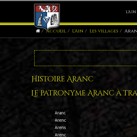
L'AIN
Accueil
L'Ain
Les villages
Ara
Histoire Aranc
Le patronyme Aranc à trav
Aranc
Arenc
Arens
Arenc