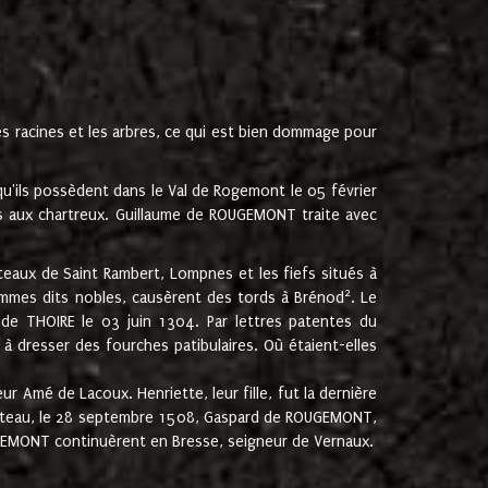
les racines et les arbres, ce qui est bien dommage pour
'ils possèdent dans le Val de Rogemont le 05 février
es aux chartreux. Guillaume de ROUGEMONT traite avec
teaux de Saint Rambert, Lompnes et les fiefs situés à
2
mmes dits nobles, causèrent des tords à Brénod
. Le
de THOIRE le 03 juin 1304. Par lettres patentes du
 dresser des fourches patibulaires. Où étaient-elles
Amé de Lacoux. Henriette, leur fille, fut la dernière
hâteau, le 28 septembre 1508, Gaspard de ROUGEMONT,
ROUGEMONT continuèrent en Bresse, seigneur de Vernaux.