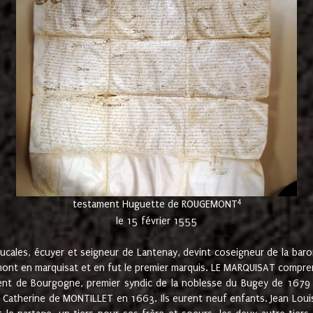
4
testament Huguette de ROUGEMONT
le 15 février 1555
cales, écuyer et seigneur de Lantenay, devint coseigneur de la bar
ont en marquisat et en fut le premier marquis. LE MARQUISAT comprenait
ement de Bourgogne, premier syndic de la noblesse du Bugey de 1679 à
Catherine de MONTILLET en 1663. Ils eurent neuf enfants. Jean Louis,