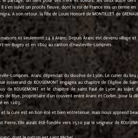
t le partage, un tiers pour ses frère et soeurs, les deux autre tiers
l s'en suivit un procès fleuve, dont le roi de France mis un terme en
émigra. A son retour, la fille de Louis Honoré de MONTILLET de GRENAUD
 maisons et seulement 24 à Aranc. Depuis Aranc est devenu village 
bert-en-Bugey et en 1802 au canton d'Hauteville-Lompnes.
ville-Lompnes, Aranc dépendait du diocèse de Lyon. Le curier du lieu g
que Josserand de ROUGEMONT engagea au chapitre de l’église de Saint
uy de ROUGEMONT et le chapitre de saint Paul de Lyon au sujet d
s de Blye, propriétaire d'un couvent entre Aranc et Corlier, pour la dî
té en 1263.
e et la cure est en bon été et bien entretenue, mais nous apprend be
aint Pierre. Elle aurait été fondée vers 1510 par le seigneur de RO
ranc, dont le patron est saint Michel.