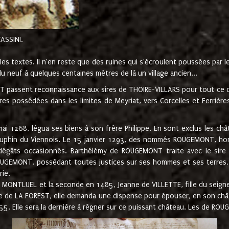
CASSINI.
es textes. Il n'en reste que des ruines qui s'écroulent poussées par 
u neuf à quelques centaines mètres de là un village ancien...
passent reconnaissance aux sires de THOIRE-VILLARS pour tout ce qu
es possédées dans les limites de Meyriat, vers Corcelles et Ferrièr
 1268, légua ses biens à son frère Philippe. En sont exclus les châ
dauphin du Viennois. Le 15 janvier 1293, des nommés ROUGEMONT, ho
dégâts occasionnés. Barthélémy de ROUGEMONT traite avec le sire 
UGEMONT, possédant toutes justices sur ses hommes et ses terres, à
rie.
NTLUEL et la seconde en 1485, Jeanne de VILLETTE, fille du seigneur 
ume de LA FOREST, elle demanda une dispense pour épouser, en son c
1555. Elle sera la dernière à régner sur ce puissant château. Les de 