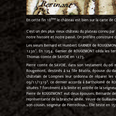
ème
En cette fin 18
le château est bien sur la carte de 
C'est un des plus vieux château du plateau connu par l
notre histoire et notre passé. On préfère construire d
Les sieurs Bernard et Humbert GARNIER de ROUGEMONT 
1
1230
. En 1254, Garnier de ROUGEMONT céda les terr
Thomas comte de SAVOIE en 1273.
Pierre comte de SAVOIE, dans son testament du 06 mai
Rougemont, destinés à sa fille Béatrix, épouse du 
châtelain de Lompnes leur ordonna de réparer les 
3
09/11/1319
, ce dernier accorda à Bartholomé de RO
situées ? forcément à la limite et entrée de la seigneu
Pierre de ROUGEMONT eut deux épouses, Bernarde de MO
représentante de la branche aînée. Veuve de Guilla
son cousin, seigneur de Pierrecloux... Elle teste en 