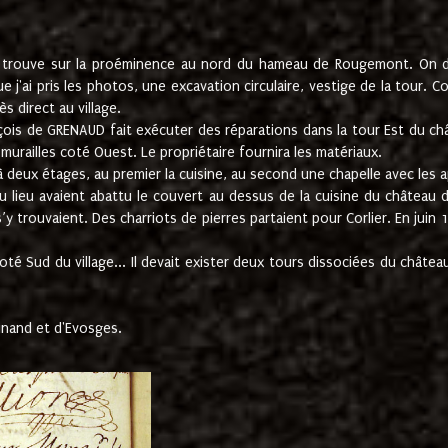
e trouve sur la proéminence au nord du hameau de Rougemont. On dev
 j'ai pris les photos, une excavation circulaire, vestige de la tour. 
 direct au village.
nçois de GRENAUD fait exécuter des réparations dans la tour Est du ch
urailles coté Ouest. Le propriétaire fournira les matériaux.
deux étages, au premier la cuisine, au second une chapelle avec les a
u lieu avaient abattu le couvert au dessus de la cuisine du château 
 s’y trouvaient. Des charriots de pierres partaient pour Corlier. En 
té Sud du village... Il devait exister deux tours dissociées du château,
inand et d'Evosges.