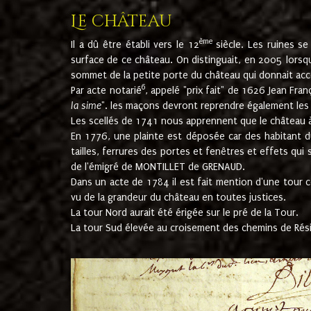
Le château
ème
Il a dû être établi vers le 12
siècle. Les ruines s
surface de ce château. On distinguait, en 2005 lorsque
sommet de la petite porte du château qui donnait accès
6
Par acte notarié
, appelé "prix fait" de 1626 Jean Fra
la sime
". les maçons devront reprendre également les m
Les scellés de 1741 nous apprennent que le château à 
En 1776, une plainte est déposée car des habitant d
tailles, ferrures des portes et fenêtres et effets qui
de l'émigré de MONTILLET de GRENAUD.
Dans un acte de 1784 il est fait mention d'une tour co
vu de la grandeur du château en toutes justices.
La tour Nord aurait été érigée sur le pré de la Tour.
La tour Sud élevée au croisement des chemins de Rés