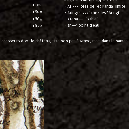
Il existe d'autres explications :
1495
- Ar ==> "près de" et Randa "limite"
1650
- Aringos ==> "chez les "Aringi"
1665
- Arena ==> "sable"
- ar ==> point d'eau.
1670
cesseurs dont le château, sise non pas à Aranc, mais dans le hameau 