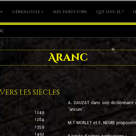
GÉNÉALOGIE
MES PARUTIONS
QUI SUIS-JE ?
H
nc
Aranc
ers les siècles
A. DAUZAT dans son dictionnaire n'
"ancum".
1249
1284
M.T MORLET et E. NEGRE proposent
1359
1492