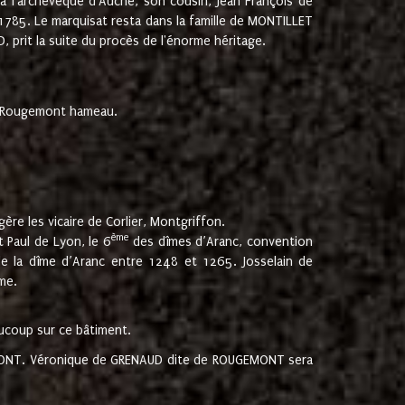
 à l'archevêque d'Auche, son cousin, Jean François de
 1785. Le marquisat resta dans la famille de MONTILLET
, prit la suite du procès de l'énorme héritage.
et Rougemont hameau.
ère les vicaire de Corlier, Montgriffon.
ème
 Paul de Lyon, le 6
des dîmes d’Aranc, convention
e la dîme d’Aranc entre 1248 et 1265. Josselain de
me.
aucoup sur ce bâtiment.
UGEMONT. Véronique de GRENAUD dite de ROUGEMONT sera