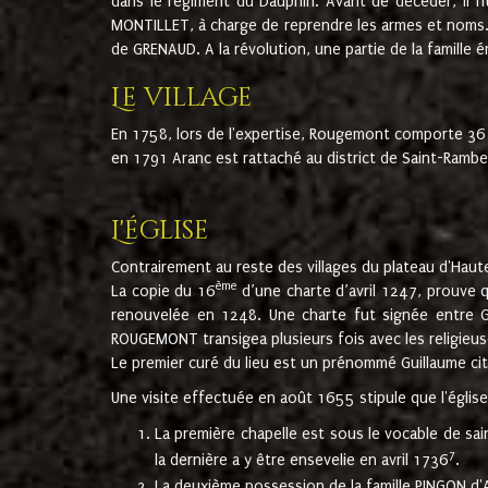
dans le régiment du Dauphin. Avant de décéder, il fi
MONTILLET, à charge de reprendre les armes et noms. I
de GRENAUD. A la révolution, une partie de la famille 
Le village
En 1758, lors de l'expertise, Rougemont comporte 36
en 1791 Aranc est rattaché au district de Saint-Ram
L'église
Contrairement au reste des villages du plateau d'Haute
ème
La copie du 16
d’une charte d’avril 1247, prouve 
renouvelée en 1248. Une charte fut signée entre G
ROUGEMONT transigea plusieurs fois avec les religieuse
Le premier curé du lieu est un prénommé Guillaume ci
Une visite effectuée en août 1655 stipule que l'églis
La première chapelle est sous le vocable de s
7
la dernière a y être ensevelie en avril 1736
.
La deuxième possession de la famille PINGON d'A