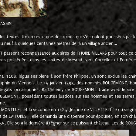
CASSINI.
es textes. Il n'en reste que des ruines qui s'écroulent poussées par 
u neuf à quelques centaines mètres de là un village ancien...
passent reconnaissance aux sires de THOIRE-VILLARS pour tout ce qu
es possédées dans les limites de Meyriat, vers Corcelles et Ferrièr
 1268, légua ses biens à son frère Philippe. En sont exclus les châ
dauphin du Viennois. Le 15 janvier 1293, des nommés ROUGEMONT, ho
dégâts occasionnés. Barthélémy de ROUGEMONT traite avec le sire 
UGEMONT, possédant toutes justices sur ses hommes et ses terres, à
rie.
NTLUEL et la seconde en 1485, Jeanne de VILLETTE, fille du seigneur 
ume de LA FOREST, elle demanda une dispense pour épouser, en son c
1555. Elle sera la dernière à régner sur ce puissant château. Les de 