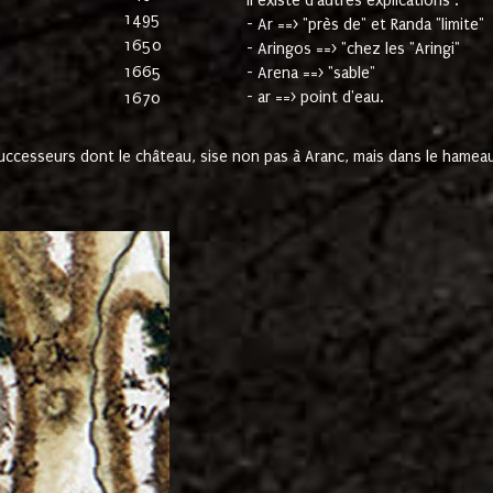
Il existe d'autres explications :
1495
- Ar ==> "près de" et Randa "limite"
1650
- Aringos ==> "chez les "Aringi"
1665
- Arena ==> "sable"
- ar ==> point d'eau.
1670
cesseurs dont le château, sise non pas à Aranc, mais dans le hameau 