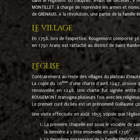
dans le régiment du Dauphin. Avant de décéder, il fi
MONTILLET, à charge de reprendre les armes et noms. I
de GRENAUD. A la révolution, une partie de la famille 
Le village
En 1758, lors de l'expertise, Rougemont comporte 36
en 1791 Aranc est rattaché au district de Saint-Ram
L'église
Contrairement au reste des villages du plateau d'Haute
ème
La copie du 16
d’une charte d’avril 1247, prouve 
renouvelée en 1248. Une charte fut signée entre G
ROUGEMONT transigea plusieurs fois avec les religieuse
Le premier curé du lieu est un prénommé Guillaume ci
Une visite effectuée en août 1655 stipule que l'églis
La première chapelle est sous le vocable de s
7
la dernière a y être ensevelie en avril 1736
.
La deuxième possession de la famille PINGON d'A