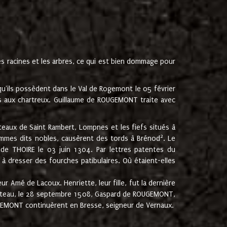
les racines et les arbres, ce qui est bien dommage pour
'ils possèdent dans le Val de Rogemont le 05 février
es aux chartreux. Guillaume de ROUGEMONT traite avec
teaux de Saint Rambert, Lompnes et les fiefs situés à
2
mmes dits nobles, causèrent des tords à Brénod
. Le
de THOIRE le 03 juin 1304. Par lettres patentes du
 dresser des fourches patibulaires. Où étaient-elles
Amé de Lacoux. Henriette, leur fille, fut la dernière
hâteau, le 28 septembre 1508, Gaspard de ROUGEMONT,
ROUGEMONT continuèrent en Bresse, seigneur de Vernaux.