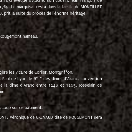
 à l'archevêque d'Auche, son cousin, Jean François de
 1785. Le marquisat resta dans la famille de MONTILLET
, prit la suite du procès de l'énorme héritage.
et Rougemont hameau.
ère les vicaire de Corlier, Montgriffon.
ème
 Paul de Lyon, le 6
des dîmes d’Aranc, convention
e la dîme d’Aranc entre 1248 et 1265. Josselain de
me.
aucoup sur ce bâtiment.
UGEMONT. Véronique de GRENAUD dite de ROUGEMONT sera