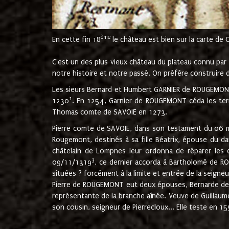
ème
En cette fin 18
le château est bien sur la carte de 
C'est un des plus vieux château du plateau connu par l
notre histoire et notre passé. On préfère construire d
Les sieurs Bernard et Humbert GARNIER de ROUGEMONT 
1
1230
. En 1254, Garnier de ROUGEMONT céda les terr
Thomas comte de SAVOIE en 1273.
Pierre comte de SAVOIE, dans son testament du 06 mai
Rougemont, destinés à sa fille Béatrix, épouse du 
châtelain de Lompnes leur ordonna de réparer les 
3
09/11/1319
, ce dernier accorda à Bartholomé de RO
situées ? forcément à la limite et entrée de la seigneu
Pierre de ROUGEMONT eut deux épouses, Bernarde de MO
représentante de la branche aînée. Veuve de Guilla
son cousin, seigneur de Pierrecloux... Elle teste en 