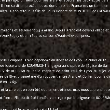
t le partage, un tiers pour ses frère et soeurs, les deux autre tiers
l s'en suivit un procès fleuve, dont le roi de France mis un terme en
émigra. A son retour, la fille de Louis Honoré de MONTILLET de GRENAUD
 maisons et seulement 24 à Aranc. Depuis Aranc est devenu village 
bert-en-Bugey et en 1802 au canton d'Hauteville-Lompnes.
ville-Lompnes, Aranc dépendait du diocèse de Lyon. Le curier du lieu g
que Josserand de ROUGEMONT engagea au chapitre de l’église de Saint
uy de ROUGEMONT et le chapitre de saint Paul de Lyon au sujet d
s de Blye, propriétaire d'un couvent entre Aranc et Corlier, pour la dî
té en 1263.
e et la cure est en bon été et bien entretenue, mais nous apprend be
aint Pierre. Elle aurait été fondée vers 1510 par le seigneur de RO
ranc, dont le patron est saint Michel.