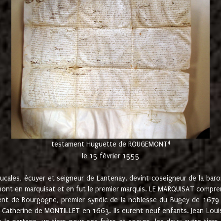
4
testament Huguette de ROUGEMONT
le 15 février 1555
cales, écuyer et seigneur de Lantenay, devint coseigneur de la bar
ont en marquisat et en fut le premier marquis. LE MARQUISAT comprenait
ement de Bourgogne, premier syndic de la noblesse du Bugey de 1679 à
Catherine de MONTILLET en 1663. Ils eurent neuf enfants. Jean Louis,