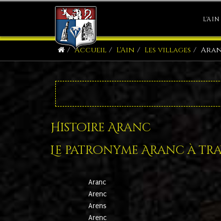
L'AIN
Accueil
L'Ain
Les villages
Ara
Histoire Aranc
Le patronyme Aranc à trav
Aranc
Arenc
Arens
Arenc