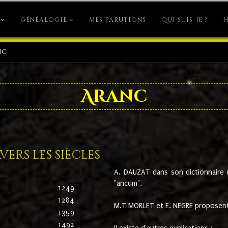
GÉNÉALOGIE
MES PARUTIONS
QUI SUIS-JE ?
H
nc
Aranc
ers les siècles
A. DAUZAT dans son dictionnaire n'
"ancum".
1249
1284
M.T MORLET et E. NEGRE proposent
1359
1492