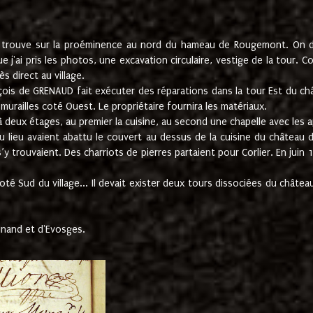
e trouve sur la proéminence au nord du hameau de Rougemont. On dev
 j'ai pris les photos, une excavation circulaire, vestige de la tour. 
 direct au village.
nçois de GRENAUD fait exécuter des réparations dans la tour Est du ch
urailles coté Ouest. Le propriétaire fournira les matériaux.
deux étages, au premier la cuisine, au second une chapelle avec les a
u lieu avaient abattu le couvert au dessus de la cuisine du château 
 s’y trouvaient. Des charriots de pierres partaient pour Corlier. En 
té Sud du village... Il devait exister deux tours dissociées du château,
inand et d'Evosges.