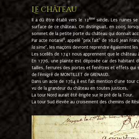
Le château
ème
Il a dû être établi vers le 12
siècle. Les ruines s
surface de ce château. On distinguait, en 2005 lorsque
sommet de la petite porte du château qui donnait accès
6
Par acte notarié
, appelé "prix fait" de 1626 Jean Fra
la sime
". les maçons devront reprendre également les m
Les scellés de 1741 nous apprennent que le château à 
En 1776, une plainte est déposée car des habitant d
tailles, ferrures des portes et fenêtres et effets qui
de l'émigré de MONTILLET de GRENAUD.
Dans un acte de 1784 il est fait mention d'une tour co
vu de la grandeur du château en toutes justices.
La tour Nord aurait été érigée sur le pré de la Tour.
La tour Sud élevée au croisement des chemins de Rés