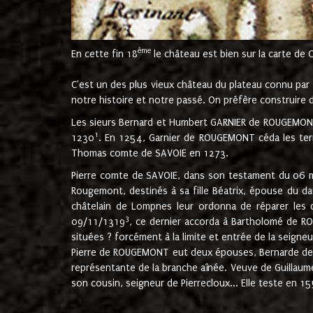
ème
En cette fin 18
le château est bien sur la carte de 
C'est un des plus vieux château du plateau connu par l
notre histoire et notre passé. On préfère construire d
Les sieurs Bernard et Humbert GARNIER de ROUGEMONT 
1
1230
. En 1254, Garnier de ROUGEMONT céda les terr
Thomas comte de SAVOIE en 1273.
Pierre comte de SAVOIE, dans son testament du 06 mai
Rougemont, destinés à sa fille Béatrix, épouse du 
châtelain de Lompnes leur ordonna de réparer les 
3
09/11/1319
, ce dernier accorda à Bartholomé de RO
situées ? forcément à la limite et entrée de la seigneu
Pierre de ROUGEMONT eut deux épouses, Bernarde de MO
représentante de la branche aînée. Veuve de Guilla
son cousin, seigneur de Pierrecloux... Elle teste en 