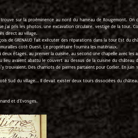
e trouve sur la proéminence au nord du hameau de Rougemont. On dev
 j'ai pris les photos, une excavation circulaire, vestige de la tour. 
 direct au village.
nçois de GRENAUD fait exécuter des réparations dans la tour Est du ch
urailles coté Ouest. Le propriétaire fournira les matériaux.
deux étages, au premier la cuisine, au second une chapelle avec les a
u lieu avaient abattu le couvert au dessus de la cuisine du château 
 s’y trouvaient. Des charriots de pierres partaient pour Corlier. En 
té Sud du village... Il devait exister deux tours dissociées du château,
inand et d'Evosges.