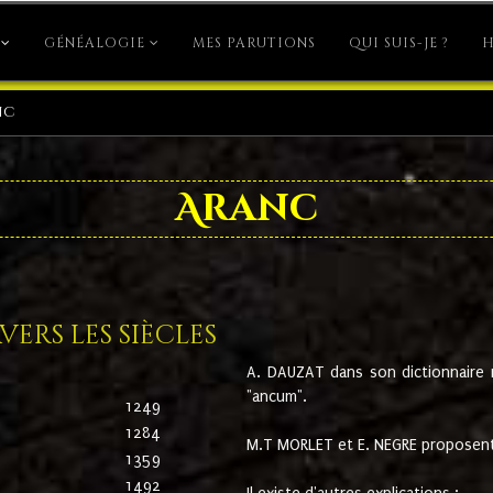
GÉNÉALOGIE
MES PARUTIONS
QUI SUIS-JE ?
H
nc
Aranc
ers les siècles
A. DAUZAT dans son dictionnaire n'
"ancum".
1249
1284
M.T MORLET et E. NEGRE proposent
1359
1492