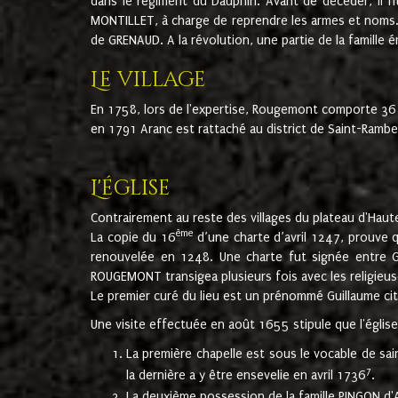
dans le régiment du Dauphin. Avant de décéder, il fi
MONTILLET, à charge de reprendre les armes et noms. I
de GRENAUD. A la révolution, une partie de la famille 
Le village
En 1758, lors de l'expertise, Rougemont comporte 36
en 1791 Aranc est rattaché au district de Saint-Ram
L'église
Contrairement au reste des villages du plateau d'Haute
ème
La copie du 16
d’une charte d’avril 1247, prouve 
renouvelée en 1248. Une charte fut signée entre G
ROUGEMONT transigea plusieurs fois avec les religieuse
Le premier curé du lieu est un prénommé Guillaume ci
Une visite effectuée en août 1655 stipule que l'églis
La première chapelle est sous le vocable de s
7
la dernière a y être ensevelie en avril 1736
.
La deuxième possession de la famille PINGON d'A