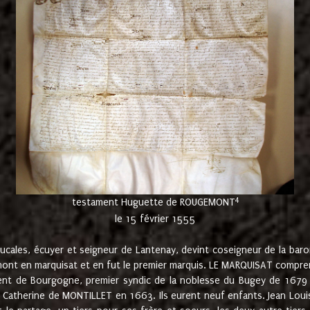
4
testament Huguette de ROUGEMONT
le 15 février 1555
cales, écuyer et seigneur de Lantenay, devint coseigneur de la bar
ont en marquisat et en fut le premier marquis. LE MARQUISAT comprenait
ement de Bourgogne, premier syndic de la noblesse du Bugey de 1679 à
Catherine de MONTILLET en 1663. Ils eurent neuf enfants. Jean Louis,