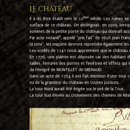
Le château
ème
Il a dû être établi vers le 12
siècle. Les ruines s
surface de ce château. On distinguait, en 2005 lorsque
sommet de la petite porte du château qui donnait accès
6
Par acte notarié
, appelé "prix fait" de 1626 Jean Fra
la sime
". les maçons devront reprendre également les m
Les scellés de 1741 nous apprennent que le château à 
En 1776, une plainte est déposée car des habitant d
tailles, ferrures des portes et fenêtres et effets qui
de l'émigré de MONTILLET de GRENAUD.
Dans un acte de 1784 il est fait mention d'une tour co
vu de la grandeur du château en toutes justices.
La tour Nord aurait été érigée sur le pré de la Tour.
La tour Sud élevée au croisement des chemins de Rés