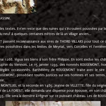
CASSINI.
es textes. Il n'en reste que des ruines qui s'écroulent poussées par 
u neuf à quelques centaines mètres de là un village ancien...
passent reconnaissance aux sires de THOIRE-VILLARS pour tout ce qu
es possédées dans les limites de Meyriat, vers Corcelles et Ferrièr
 1268, légua ses biens à son frère Philippe. En sont exclus les châ
dauphin du Viennois. Le 15 janvier 1293, des nommés ROUGEMONT, ho
dégâts occasionnés. Barthélémy de ROUGEMONT traite avec le sire 
UGEMONT, possédant toutes justices sur ses hommes et ses terres, à
rie.
NTLUEL et la seconde en 1485, Jeanne de VILLETTE, fille du seigneur 
ume de LA FOREST, elle demanda une dispense pour épouser, en son c
1555. Elle sera la dernière à régner sur ce puissant château. Les de 