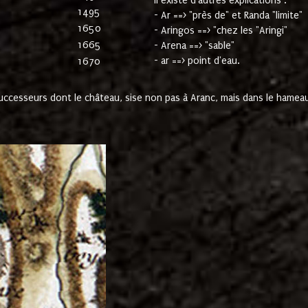
Il existe d'autres explications :
1495
- Ar ==> "près de" et Randa "limite"
1650
- Aringos ==> "chez les "Aringi"
1665
- Arena ==> "sable"
- ar ==> point d'eau.
1670
cesseurs dont le château, sise non pas à Aranc, mais dans le hameau 