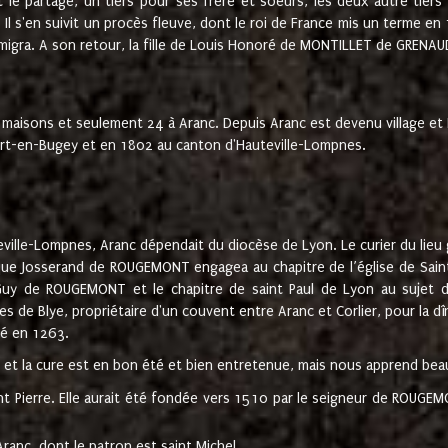
t le partage, un tiers pour ses frère et soeurs, les deux autre tiers
l s'en suivit un procès fleuve, dont le roi de France mis un terme en
émigra. A son retour, la fille de Louis Honoré de MONTILLET de GRENAUD
 maisons et seulement 24 à Aranc. Depuis Aranc est devenu village 
bert-en-Bugey et en 1802 au canton d'Hauteville-Lompnes.
ville-Lompnes, Aranc dépendait du diocèse de Lyon. Le curier du lieu g
que Josserand de ROUGEMONT engagea au chapitre de l’église de Saint
uy de ROUGEMONT et le chapitre de saint Paul de Lyon au sujet d
s de Blye, propriétaire d'un couvent entre Aranc et Corlier, pour la dî
té en 1263.
e et la cure est en bon été et bien entretenue, mais nous apprend be
aint Pierre. Elle aurait été fondée vers 1510 par le seigneur de RO
ranc, dont le patron est saint Michel.