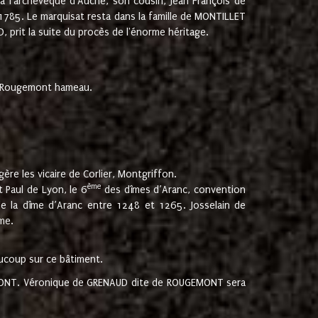
 à l'archevêque d'Auche, son cousin, Jean François de
 1785. Le marquisat resta dans la famille de MONTILLET
, prit la suite du procès de l'énorme héritage.
et Rougemont hameau.
ère les vicaire de Corlier, Montgriffon.
ème
 Paul de Lyon, le 6
des dîmes d’Aranc, convention
e la dîme d’Aranc entre 1248 et 1265. Josselain de
me.
aucoup sur ce bâtiment.
UGEMONT. Véronique de GRENAUD dite de ROUGEMONT sera