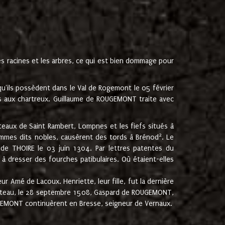
les racines et les arbres, ce qui est bien dommage pour
'ils possèdent dans le Val de Rogemont le 05 février
es aux chartreux. Guillaume de ROUGEMONT traite avec
teaux de Saint Rambert, Lompnes et les fiefs situés à
2
mmes dits nobles, causèrent des tords à Brénod
. Le
de THOIRE le 03 juin 1304. Par lettres patentes du
 dresser des fourches patibulaires. Où étaient-elles
Amé de Lacoux. Henriette, leur fille, fut la dernière
hâteau, le 28 septembre 1508, Gaspard de ROUGEMONT,
ROUGEMONT continuèrent en Bresse, seigneur de Vernaux.