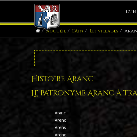
L'AIN
Accueil
L'Ain
Les villages
Ara
Histoire Aranc
Le patronyme Aranc à trav
Aranc
Arenc
Arens
Arenc