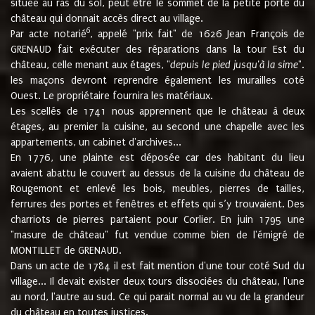
située au ras du sol, peut être le sommet de la petite porte du
château qui donnait accès direct au village.
6
Par acte notarié
, appelé "prix fait" de 1626 Jean François de
GRENAUD fait exécuter des réparations dans la tour Est du
château, celle menant aux étages, "
depuis le pied jusqu'à la sime
".
les maçons devront reprendre également les murailles coté
Ouest. Le propriétaire fournira les matériaux.
Les scellés de 1741 nous apprennent que le château à deux
étages, au premier la cuisine, au second une chapelle avec les
appartements, un cabinet d'archives...
En 1776, une plainte est déposée car des habitant du lieu
avaient abattu le couvert au dessus de la cuisine du château de
Rougemont et enlevé les bois, meubles, pierres de tailles,
ferrures des portes et fenêtres et effets qui s’y trouvaient. Des
charriots de pierres partaient pour Corlier. En juin 1795 une
"masure de château" fut vendue comme bien de l'émigré de
MONTILLET de GRENAUD.
Dans un acte de 1784 il est fait mention d'une tour coté Sud du
village... Il devait exister deux tours dissociées du château, l'une
au nord, l'autre au sud. Ce qui parait normal au vu de la grandeur
du château en toutes justices.