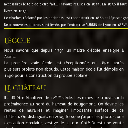
nécessaires le toit doit être fait... Travaux réalisés en 1815. En 1830 il faut
livrée en 1831.
Le clocher, réclamé par les habitants, est reconstruit en 1869 et l'église agr
8
Deux nouvelles cloches sont livrées par l'entreprise BURDIN de Lyon en 1867
.
L'école
Nous savons que depuis 1791 un maître d'école enseigne à
Aranc.
La première vraie école est réceptionnée en 1850, après
plusieurs projets non aboutis. Cette maison école fut démolie en
1890 pour la construction du groupe scolaire.
Le château
ème
Il a dû être établi vers le 12
siècle. Les ruines se trouve sur la
proéminence au nord du hameau de Rougemont. On devine les
restes de murailles et imaginer l'imposante surface de ce
château. On distinguait, en 2005 lorsque j'ai pris les photos, une
excavation circulaire, vestige de la tour. Coté Ouest une voute