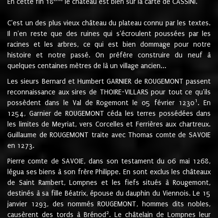
En cette fin 18
le château est bien sur la carte de CASSINI.
C'est un des plus vieux château du plateau connu par les textes.
Il n'en reste que des ruines qui s'écroulent poussées par les
racines et les arbres, ce qui est bien dommage pour notre
histoire et notre passé. On préfère construire du neuf à
quelques centaines mètres de là un village ancien...
Les sieurs Bernard et Humbert GARNIER de ROUGEMONT passent
reconnaissance aux sires de THOIRE-VILLARS pour tout ce qu'ils
1
possèdent dans le Val de Rogemont le 05 février 1230
. En
1254, Garnier de ROUGEMONT céda les terres possédées dans
les limites de Meyriat, vers Corcelles et Ferrières aux chartreux.
Guillaume de ROUGEMONT traite avec Thomas comte de SAVOIE
en 1273.
Pierre comte de SAVOIE, dans son testament du 06 mai 1268,
légua ses biens à son frère Philippe. En sont exclus les châteaux
de Saint Rambert, Lompnes et les fiefs situés à Rougemont,
destinés à sa fille Béatrix, épouse du dauphin du Viennois. Le 15
janvier 1293, des nommés ROUGEMONT, hommes dits nobles,
2
causèrent des tords à Brénod
. Le châtelain de Lompnes leur