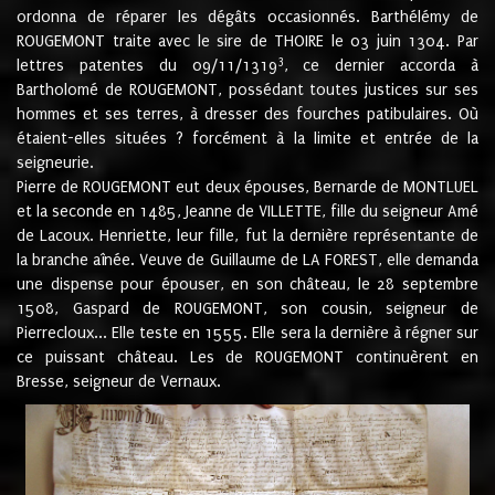
ordonna de réparer les dégâts occasionnés. Barthélémy de
ROUGEMONT traite avec le sire de THOIRE le 03 juin 1304. Par
3
lettres patentes du 09/11/1319
, ce dernier accorda à
Bartholomé de ROUGEMONT, possédant toutes justices sur ses
hommes et ses terres, à dresser des fourches patibulaires. Où
étaient-elles situées ? forcément à la limite et entrée de la
seigneurie.
Pierre de ROUGEMONT eut deux épouses, Bernarde de MONTLUEL
et la seconde en 1485, Jeanne de VILLETTE, fille du seigneur Amé
de Lacoux. Henriette, leur fille, fut la dernière représentante de
la branche aînée. Veuve de Guillaume de LA FOREST, elle demanda
une dispense pour épouser, en son château, le 28 septembre
1508, Gaspard de ROUGEMONT, son cousin, seigneur de
Pierrecloux... Elle teste en 1555. Elle sera la dernière à régner sur
ce puissant château. Les de ROUGEMONT continuèrent en
Bresse, seigneur de Vernaux.