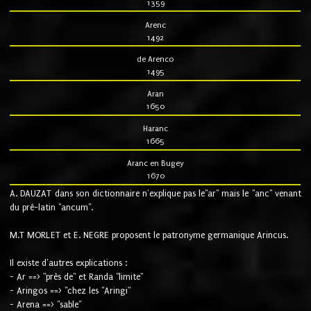
1359
Arenc
1492
de Arenco
1495
Aran
1650
Haranc
1665
Aranc en Bugey
1670
A. DAUZAT dans son dictionnaire n'explique pas le"ar" mais le "anc" venant
du pré-latin "ancum".
M.T MORLET et E. NEGRE proposent le patronyme germanique Arincus.
Il existe d'autres explications :
- Ar ==> "près de" et Randa "limite"
- Aringos ==> "chez les "Aringi"
- Arena ==> "sable"