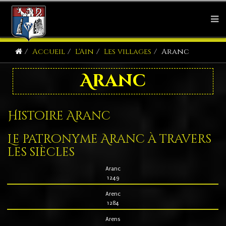
Accueil
L'Ain
Les villages
Aranc
Aranc
Histoire Aranc
Le patronyme Aranc à travers
les siècles
Aranc
1249
Arenc
1284
Arens