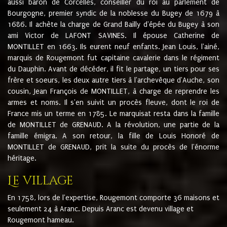
aussi baron de Corcelles, conseiller du roi au parlement de
Bourgogne, premier syndic de la noblesse du Bugey de 1679 à
1686. Il achète la charge de Grand Bailly d'épée du Bugey à son
ami Victor de LAFONT SAVINES. Il épouse Catherine de
MONTILLET en 1663. Ils eurent neuf enfants. Jean Louis, l'ainé,
marquis de Rougemont fut capitaine cavalerie dans le régiment
du Dauphin. Avant de décéder, il fit le partage, un tiers pour ses
frère et soeurs, les deux autre tiers à l'archevêque d'Auche, son
cousin, Jean François de MONTILLET, à charge de reprendre les
armes et noms. Il s'en suivit un procès fleuve, dont le roi de
France mis un terme en 1785. Le marquisat resta dans la famille
de MONTILLET de GRENAUD. A la révolution, une partie de la
famille émigra. A son retour, la fille de Louis Honoré de
MONTILLET de GRENAUD, prit la suite du procès de l'énorme
héritage.
Le village
En 1758, lors de l'expertise, Rougemont comporte 36 maisons et
seulement 24 à Aranc. Depuis Aranc est devenu village et
Rougemont hameau.