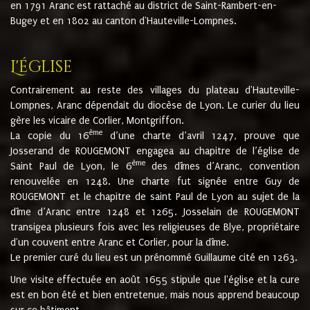
en 1791 Aranc est rattaché au district de Saint-Rambert-en-
Bugey et en 1802 au canton d'Hauteville-Lompnes.
L'église
Contrairement au reste des villages du plateau d'Hauteville-
Lompnes, Aranc dépendait du diocèse de Lyon. Le curier du lieu
gère les vicaire de Corlier, Montgriffon.
ème
La copie du 16
d’une charte d’avril 1247, prouve que
Josserand de ROUGEMONT engagea au chapitre de l’église de
ème
Saint Paul de Lyon, le 6
des dîmes d’Aranc, convention
renouvelée en 1248. Une charte fut signée entre Guy de
ROUGEMONT et le chapitre de saint Paul de Lyon au sujet de la
dîme d’Aranc entre 1248 et 1265. Josselain de ROUGEMONT
transigea plusieurs fois avec les religieuses de Blye, propriétaire
d'un couvent entre Aranc et Corlier, pour la dîme.
Le premier curé du lieu est un prénommé Guillaume cité en 1263.
Une visite effectuée en août 1655 stipule que l'église et la cure
est en bon été et bien entretenue, mais nous apprend beaucoup