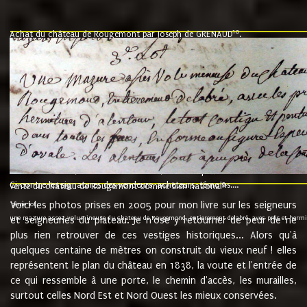
10
Achat du château de Rougemont par Joseph de GRENAUD
.
"l'an mil six cent soixante treze le ving neuvième jour du mois de novemb
nommé fut présent Messire Claude Guillaume de Moyriat chevalier baron de 
vend, purement simplement et irrevocablement a monseigneur monsieur Jose
et chavannes conseiller du roy au parlement de Bourgogne, present et accept
que le dit seigneur Baron de la Vellière a sur ses hommes, indivisables et fi
de la Velliere tout ainsi et comme le dit seigneur Baron et ses hauteurs e
présent......"
suivent les rentes, donation des terriers, etc... au prix de 880 livre louis d'or
Ci contre les signatures des vendeurs, acheteurs, témoins....
9.
vente du château de Rougemont comme bien national
Voici les photos prises en 2005 pour mon livre sur les seigneurs
"3ème lot
une mazure assez volumineuse du chateau de Rougemond, entierement delabré, avec près et hermitur
et seigneuries du plateau. Je n'ose y retourner de peur de ne
plus rien retrouver de ces vestiges historiques... Alors qu'à
quelques centaine de mètres on construit du vieux neuf ! elles
représentent le plan du château en 1838, la voute et l'entrée de
ce qui ressemble à une porte, le chemin d'accès, les murailles,
surtout celles Nord Est et Nord Ouest les mieux conservées.