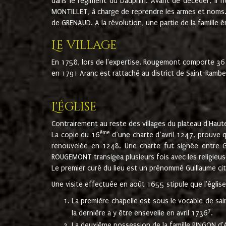
dans le régiment du Dauphin. Avant de décéder, il fi
MONTILLET, à charge de reprendre les armes et noms. I
de GRENAUD. A la révolution, une partie de la famille 
Le village
En 1758, lors de l'expertise, Rougemont comporte 36
en 1791 Aranc est rattaché au district de Saint-Ram
L'église
Contrairement au reste des villages du plateau d'Haute
ème
La copie du 16
d’une charte d’avril 1247, prouve 
renouvelée en 1248. Une charte fut signée entre G
ROUGEMONT transigea plusieurs fois avec les religieuse
Le premier curé du lieu est un prénommé Guillaume ci
Une visite effectuée en août 1655 stipule que l'églis
La première chapelle est sous le vocable de s
7
la dernière a y être ensevelie en avril 1736
.
La deuxième possession de la famille PINGON d'A