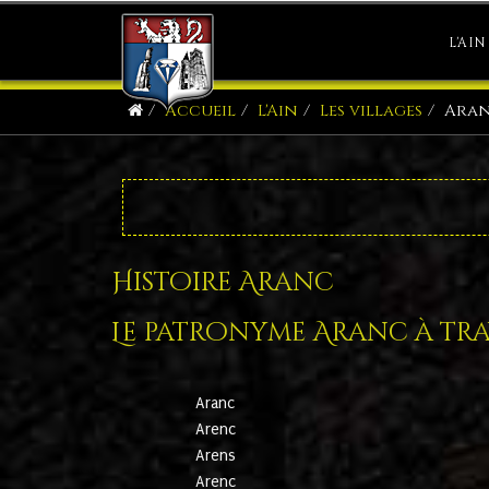
L'AIN
Accueil
L'Ain
Les villages
Ara
Histoire Aranc
Le patronyme Aranc à trav
Aranc
Arenc
Arens
Arenc