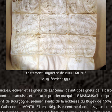
4
testament Huguette de ROUGEMONT
le 15 février 1555
cales, écuyer et seigneur de Lantenay, devint coseigneur de la bar
ont en marquisat et en fut le premier marquis. LE MARQUISAT comprenait
ement de Bourgogne, premier syndic de la noblesse du Bugey de 1679 à
Catherine de MONTILLET en 1663. Ils eurent neuf enfants. Jean Louis,