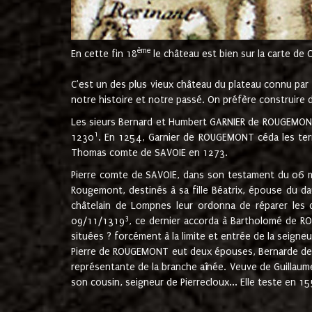
ème
En cette fin 18
le château est bien sur la carte de 
C'est un des plus vieux château du plateau connu par l
notre histoire et notre passé. On préfère construire d
Les sieurs Bernard et Humbert GARNIER de ROUGEMONT 
1
1230
. En 1254, Garnier de ROUGEMONT céda les terr
Thomas comte de SAVOIE en 1273.
Pierre comte de SAVOIE, dans son testament du 06 mai
Rougemont, destinés à sa fille Béatrix, épouse du 
châtelain de Lompnes leur ordonna de réparer les 
3
09/11/1319
, ce dernier accorda à Bartholomé de RO
situées ? forcément à la limite et entrée de la seigneu
Pierre de ROUGEMONT eut deux épouses, Bernarde de MO
représentante de la branche aînée. Veuve de Guilla
son cousin, seigneur de Pierrecloux... Elle teste en 