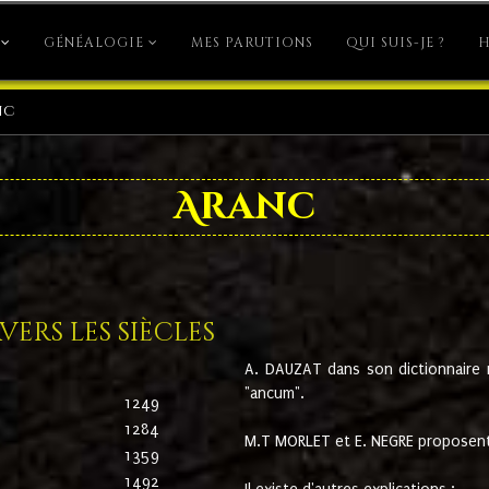
GÉNÉALOGIE
MES PARUTIONS
QUI SUIS-JE ?
H
nc
Aranc
ers les siècles
A. DAUZAT dans son dictionnaire n'
"ancum".
1249
1284
M.T MORLET et E. NEGRE proposent
1359
1492