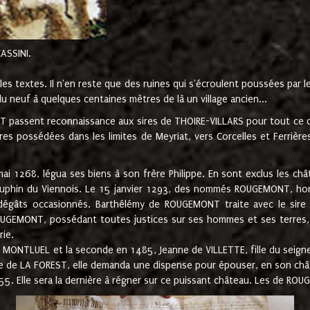
CASSINI.
es textes. Il n'en reste que des ruines qui s'écroulent poussées par 
u neuf à quelques centaines mètres de là un village ancien...
passent reconnaissance aux sires de THOIRE-VILLARS pour tout ce qu
es possédées dans les limites de Meyriat, vers Corcelles et Ferrièr
 1268, légua ses biens à son frère Philippe. En sont exclus les châ
dauphin du Viennois. Le 15 janvier 1293, des nommés ROUGEMONT, ho
dégâts occasionnés. Barthélémy de ROUGEMONT traite avec le sire 
UGEMONT, possédant toutes justices sur ses hommes et ses terres, à
rie.
NTLUEL et la seconde en 1485, Jeanne de VILLETTE, fille du seigneur 
ume de LA FOREST, elle demanda une dispense pour épouser, en son c
1555. Elle sera la dernière à régner sur ce puissant château. Les de 