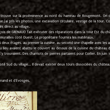
e trouve sur la proéminence au nord du hameau de Rougemont. On dev
 j'ai pris les photos, une excavation circulaire, vestige de la tour. 
 direct au village.
nçois de GRENAUD fait exécuter des réparations dans la tour Est du ch
urailles coté Ouest. Le propriétaire fournira les matériaux.
deux étages, au premier la cuisine, au second une chapelle avec les a
u lieu avaient abattu le couvert au dessus de la cuisine du château 
 s’y trouvaient. Des charriots de pierres partaient pour Corlier. En 
té Sud du village... Il devait exister deux tours dissociées du château,
inand et d'Evosges.