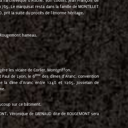
 à l'archevêque d'Auche, son cousin, Jean François de
 1785. Le marquisat resta dans la famille de MONTILLET
, prit la suite du procès de l'énorme héritage.
et Rougemont hameau.
ère les vicaire de Corlier, Montgriffon.
ème
 Paul de Lyon, le 6
des dîmes d’Aranc, convention
e la dîme d’Aranc entre 1248 et 1265. Josselain de
me.
aucoup sur ce bâtiment.
UGEMONT. Véronique de GRENAUD dite de ROUGEMONT sera