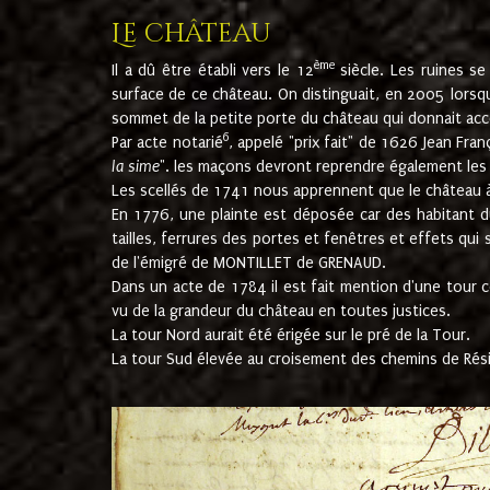
Le château
ème
Il a dû être établi vers le 12
siècle. Les ruines s
surface de ce château. On distinguait, en 2005 lorsque
sommet de la petite porte du château qui donnait accès
6
Par acte notarié
, appelé "prix fait" de 1626 Jean Fra
la sime
". les maçons devront reprendre également les m
Les scellés de 1741 nous apprennent que le château à 
En 1776, une plainte est déposée car des habitant d
tailles, ferrures des portes et fenêtres et effets qui
de l'émigré de MONTILLET de GRENAUD.
Dans un acte de 1784 il est fait mention d'une tour co
vu de la grandeur du château en toutes justices.
La tour Nord aurait été érigée sur le pré de la Tour.
La tour Sud élevée au croisement des chemins de Rés