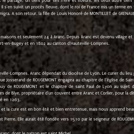
t le partage, un tiers pour ses frère et soeurs, les deux autre tiers
l s'en suivit un procès fleuve, dont le roi de France mis un terme en
émigra. A son retour, la fille de Louis Honoré de MONTILLET de GRENAUD
 maisons et seulement 24 à Aranc. Depuis Aranc est devenu village 
bert-en-Bugey et en 1802 au canton d'Hauteville-Lompnes.
ville-Lompnes, Aranc dépendait du diocèse de Lyon. Le curier du lieu g
que Josserand de ROUGEMONT engagea au chapitre de l’église de Saint
uy de ROUGEMONT et le chapitre de saint Paul de Lyon au sujet d
s de Blye, propriétaire d'un couvent entre Aranc et Corlier, pour la dî
té en 1263.
e et la cure est en bon été et bien entretenue, mais nous apprend be
aint Pierre. Elle aurait été fondée vers 1510 par le seigneur de RO
ranc, dont le patron est saint Michel.