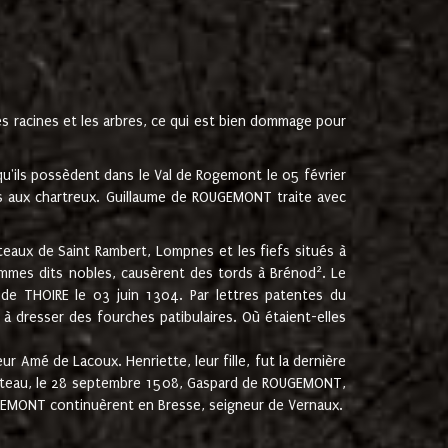
les racines et les arbres, ce qui est bien dommage pour
'ils possèdent dans le Val de Rogemont le 05 février
es aux chartreux. Guillaume de ROUGEMONT traite avec
teaux de Saint Rambert, Lompnes et les fiefs situés à
2
mmes dits nobles, causèrent des tords à Brénod
. Le
de THOIRE le 03 juin 1304. Par lettres patentes du
 dresser des fourches patibulaires. Où étaient-elles
Amé de Lacoux. Henriette, leur fille, fut la dernière
hâteau, le 28 septembre 1508, Gaspard de ROUGEMONT,
ROUGEMONT continuèrent en Bresse, seigneur de Vernaux.