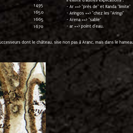
Il existe d'autres explications :
1495
- Ar ==> "près de" et Randa "limite"
1650
- Aringos ==> "chez les "Aringi"
1665
- Arena ==> "sable"
- ar ==> point d'eau.
1670
cesseurs dont le château, sise non pas à Aranc, mais dans le hameau 