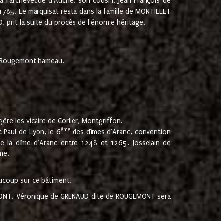
 à l'archevêque d'Auche, son cousin, Jean François de
 1785. Le marquisat resta dans la famille de MONTILLET
, prit la suite du procès de l'énorme héritage.
et Rougemont hameau.
ère les vicaire de Corlier, Montgriffon.
ème
 Paul de Lyon, le 6
des dîmes d’Aranc, convention
e la dîme d’Aranc entre 1248 et 1265. Josselain de
me.
aucoup sur ce bâtiment.
UGEMONT. Véronique de GRENAUD dite de ROUGEMONT sera