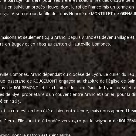
t le partage, un tiers pour ses frère et soeurs, les deux autre tiers
l s'en suivit un procès fleuve, dont le roi de France mis un terme en
émigra. A son retour, la fille de Louis Honoré de MONTILLET de GRENAUD
 maisons et seulement 24 à Aranc. Depuis Aranc est devenu village 
bert-en-Bugey et en 1802 au canton d'Hauteville-Lompnes.
ville-Lompnes, Aranc dépendait du diocèse de Lyon. Le curier du lieu g
que Josserand de ROUGEMONT engagea au chapitre de l’église de Saint
uy de ROUGEMONT et le chapitre de saint Paul de Lyon au sujet d
s de Blye, propriétaire d'un couvent entre Aranc et Corlier, pour la dî
té en 1263.
e et la cure est en bon été et bien entretenue, mais nous apprend be
aint Pierre. Elle aurait été fondée vers 1510 par le seigneur de RO
ranc, dont le patron est saint Michel.