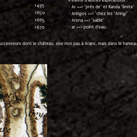
Il existe d'autres explications :
1495
- Ar ==> "près de" et Randa "limite"
1650
- Aringos ==> "chez les "Aringi"
1665
- Arena ==> "sable"
- ar ==> point d'eau.
1670
cesseurs dont le château, sise non pas à Aranc, mais dans le hameau 