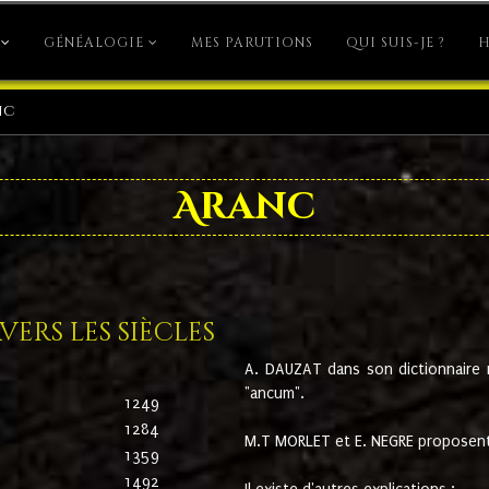
GÉNÉALOGIE
MES PARUTIONS
QUI SUIS-JE ?
H
nc
Aranc
ers les siècles
A. DAUZAT dans son dictionnaire n'
"ancum".
1249
1284
M.T MORLET et E. NEGRE proposent
1359
1492