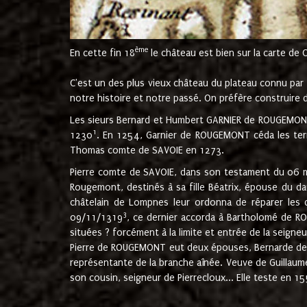
ème
En cette fin 18
le château est bien sur la carte de 
C'est un des plus vieux château du plateau connu par l
notre histoire et notre passé. On préfère construire d
Les sieurs Bernard et Humbert GARNIER de ROUGEMONT 
1
1230
. En 1254, Garnier de ROUGEMONT céda les terr
Thomas comte de SAVOIE en 1273.
Pierre comte de SAVOIE, dans son testament du 06 mai
Rougemont, destinés à sa fille Béatrix, épouse du 
châtelain de Lompnes leur ordonna de réparer les 
3
09/11/1319
, ce dernier accorda à Bartholomé de RO
situées ? forcément à la limite et entrée de la seigneu
Pierre de ROUGEMONT eut deux épouses, Bernarde de MO
représentante de la branche aînée. Veuve de Guilla
son cousin, seigneur de Pierrecloux... Elle teste en 