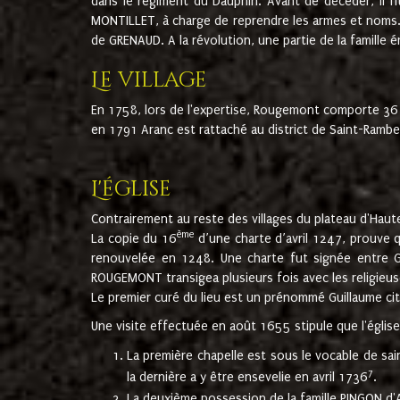
dans le régiment du Dauphin. Avant de décéder, il fi
MONTILLET, à charge de reprendre les armes et noms. I
de GRENAUD. A la révolution, une partie de la famille 
Le village
En 1758, lors de l'expertise, Rougemont comporte 36
en 1791 Aranc est rattaché au district de Saint-Ram
L'église
Contrairement au reste des villages du plateau d'Haute
ème
La copie du 16
d’une charte d’avril 1247, prouve 
renouvelée en 1248. Une charte fut signée entre G
ROUGEMONT transigea plusieurs fois avec les religieuse
Le premier curé du lieu est un prénommé Guillaume ci
Une visite effectuée en août 1655 stipule que l'églis
La première chapelle est sous le vocable de s
7
la dernière a y être ensevelie en avril 1736
.
La deuxième possession de la famille PINGON d'A