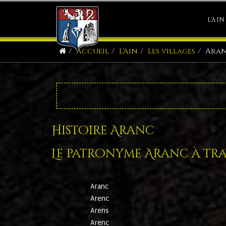
L'AIN
Accueil
L'Ain
Les villages
Ara
Histoire Aranc
Le patronyme Aranc à trav
Aranc
Arenc
Arens
Arenc