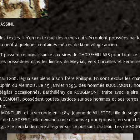
CASSINI.
es textes. Il n'en reste que des ruines qui s'écroulent poussées par 
u neuf à quelques centaines mètres de là un village ancien...
passent reconnaissance aux sires de THOIRE-VILLARS pour tout ce qu
es possédées dans les limites de Meyriat, vers Corcelles et Ferrièr
 1268, légua ses biens à son frère Philippe. En sont exclus les châ
dauphin du Viennois. Le 15 janvier 1293, des nommés ROUGEMONT, ho
dégâts occasionnés. Barthélémy de ROUGEMONT traite avec le sire 
UGEMONT, possédant toutes justices sur ses hommes et ses terres, à
rie.
NTLUEL et la seconde en 1485, Jeanne de VILLETTE, fille du seigneur 
ume de LA FOREST, elle demanda une dispense pour épouser, en son c
1555. Elle sera la dernière à régner sur ce puissant château. Les de 