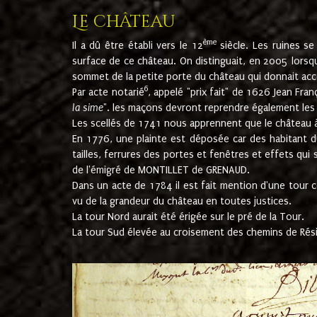
Le château
ème
Il a dû être établi vers le 12
siècle. Les ruines s
surface de ce château. On distinguait, en 2005 lorsque
sommet de la petite porte du château qui donnait accès
6
Par acte notarié
, appelé "prix fait" de 1626 Jean Fra
la sime
". les maçons devront reprendre également les m
Les scellés de 1741 nous apprennent que le château à 
En 1776, une plainte est déposée car des habitant d
tailles, ferrures des portes et fenêtres et effets qui
de l'émigré de MONTILLET de GRENAUD.
Dans un acte de 1784 il est fait mention d'une tour co
vu de la grandeur du château en toutes justices.
La tour Nord aurait été érigée sur le pré de la Tour.
La tour Sud élevée au croisement des chemins de Rés