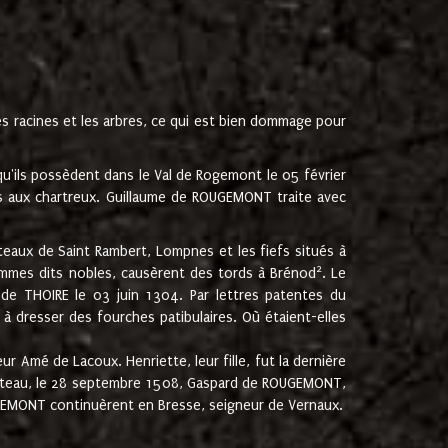
les racines et les arbres, ce qui est bien dommage pour
'ils possèdent dans le Val de Rogemont le 05 février
es aux chartreux. Guillaume de ROUGEMONT traite avec
teaux de Saint Rambert, Lompnes et les fiefs situés à
2
mmes dits nobles, causèrent des tords à Brénod
. Le
de THOIRE le 03 juin 1304. Par lettres patentes du
 dresser des fourches patibulaires. Où étaient-elles
Amé de Lacoux. Henriette, leur fille, fut la dernière
hâteau, le 28 septembre 1508, Gaspard de ROUGEMONT,
ROUGEMONT continuèrent en Bresse, seigneur de Vernaux.