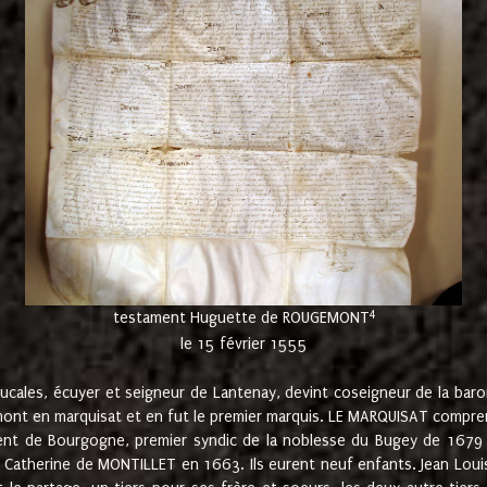
4
testament Huguette de ROUGEMONT
le 15 février 1555
cales, écuyer et seigneur de Lantenay, devint coseigneur de la bar
ont en marquisat et en fut le premier marquis. LE MARQUISAT comprenait
ement de Bourgogne, premier syndic de la noblesse du Bugey de 1679 à
Catherine de MONTILLET en 1663. Ils eurent neuf enfants. Jean Louis,