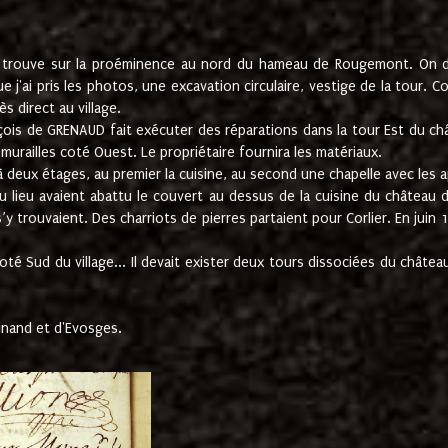
e trouve sur la proéminence au nord du hameau de Rougemont. On dev
 j'ai pris les photos, une excavation circulaire, vestige de la tour. 
 direct au village.
nçois de GRENAUD fait exécuter des réparations dans la tour Est du ch
urailles coté Ouest. Le propriétaire fournira les matériaux.
deux étages, au premier la cuisine, au second une chapelle avec les a
u lieu avaient abattu le couvert au dessus de la cuisine du château 
 s’y trouvaient. Des charriots de pierres partaient pour Corlier. En 
té Sud du village... Il devait exister deux tours dissociées du château,
inand et d'Evosges.