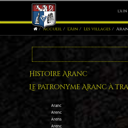
L'AIN
Accueil
L'Ain
Les villages
Ara
Histoire Aranc
Le patronyme Aranc à trav
Aranc
Arenc
Arens
Arenc