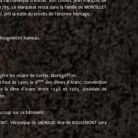
 à l'archevêque d'Auche, son cousin, Jean François de
 1785. Le marquisat resta dans la famille de MONTILLET
, prit la suite du procès de l'énorme héritage.
et Rougemont hameau.
ère les vicaire de Corlier, Montgriffon.
ème
 Paul de Lyon, le 6
des dîmes d’Aranc, convention
e la dîme d’Aranc entre 1248 et 1265. Josselain de
me.
aucoup sur ce bâtiment.
UGEMONT. Véronique de GRENAUD dite de ROUGEMONT sera