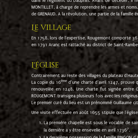
dans le régiment du Dauphin. Avant de décéder, il fi
MONTILLET, à charge de reprendre les armes et noms. I
de GRENAUD. A la révolution, une partie de la famille 
Le village
En 1758, lors de l'expertise, Rougemont comporte 36
en 1791 Aranc est rattaché au district de Saint-Ram
L'église
Contrairement au reste des villages du plateau d'Haute
ème
La copie du 16
d’une charte d’avril 1247, prouve 
renouvelée en 1248. Une charte fut signée entre G
ROUGEMONT transigea plusieurs fois avec les religieuse
Le premier curé du lieu est un prénommé Guillaume ci
Une visite effectuée en août 1655 stipule que l'églis
La première chapelle est sous le vocable de s
7
la dernière a y être ensevelie en avril 1736
.
La deuxième possession de la famille PINGON d'A