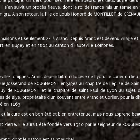
t le partage, un tiers pour ses frère et soeurs, les deux autre tiers
l s'en suivit un procès fleuve, dont le roi de France mis un terme en
émigra. A son retour, la fille de Louis Honoré de MONTILLET de GRENAUD
 maisons et seulement 24 à Aranc. Depuis Aranc est devenu village 
bert-en-Bugey et en 1802 au canton d'Hauteville-Lompnes.
ville-Lompnes, Aranc dépendait du diocèse de Lyon. Le curier du lieu g
que Josserand de ROUGEMONT engagea au chapitre de l’église de Saint
uy de ROUGEMONT et le chapitre de saint Paul de Lyon au sujet d
s de Blye, propriétaire d'un couvent entre Aranc et Corlier, pour la dî
té en 1263.
e et la cure est en bon été et bien entretenue, mais nous apprend be
aint Pierre. Elle aurait été fondée vers 1510 par le seigneur de RO
ranc, dont le patron est saint Michel.