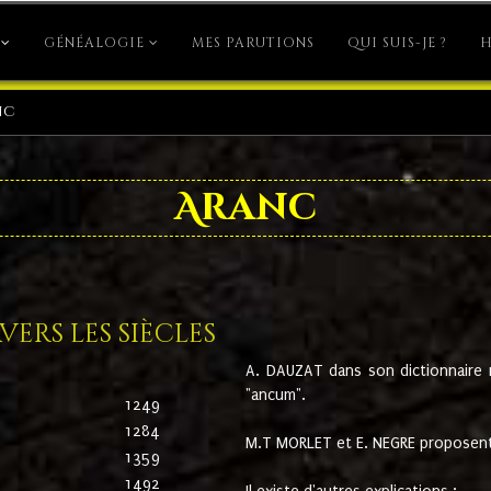
GÉNÉALOGIE
MES PARUTIONS
QUI SUIS-JE ?
H
nc
Aranc
ers les siècles
A. DAUZAT dans son dictionnaire n'
"ancum".
1249
1284
M.T MORLET et E. NEGRE proposent
1359
1492