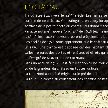
Le château
ème
Il a dû être établi vers le 12
siècle. Les ruines s
surface de ce château. On distinguait, en 2005 lorsque
sommet de la petite porte du château qui donnait accès
6
Par acte notarié
, appelé "prix fait" de 1626 Jean Fra
la sime
". les maçons devront reprendre également les m
Les scellés de 1741 nous apprennent que le château à 
En 1776, une plainte est déposée car des habitant d
tailles, ferrures des portes et fenêtres et effets qui
de l'émigré de MONTILLET de GRENAUD.
Dans un acte de 1784 il est fait mention d'une tour co
vu de la grandeur du château en toutes justices.
La tour Nord aurait été érigée sur le pré de la Tour.
La tour Sud élevée au croisement des chemins de Rés