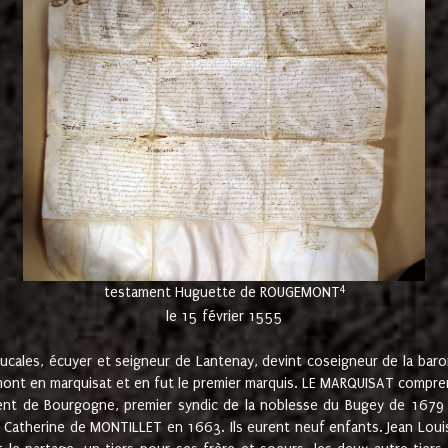
4
testament Huguette de ROUGEMONT
le 15 février 1555
cales, écuyer et seigneur de Lantenay, devint coseigneur de la bar
ont en marquisat et en fut le premier marquis. LE MARQUISAT comprenait
ement de Bourgogne, premier syndic de la noblesse du Bugey de 1679 à
Catherine de MONTILLET en 1663. Ils eurent neuf enfants. Jean Louis,