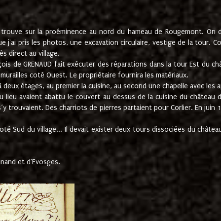
e trouve sur la proéminence au nord du hameau de Rougemont. On dev
 j'ai pris les photos, une excavation circulaire, vestige de la tour. 
 direct au village.
nçois de GRENAUD fait exécuter des réparations dans la tour Est du ch
urailles coté Ouest. Le propriétaire fournira les matériaux.
deux étages, au premier la cuisine, au second une chapelle avec les a
u lieu avaient abattu le couvert au dessus de la cuisine du château 
 s’y trouvaient. Des charriots de pierres partaient pour Corlier. En 
té Sud du village... Il devait exister deux tours dissociées du château,
inand et d'Evosges.