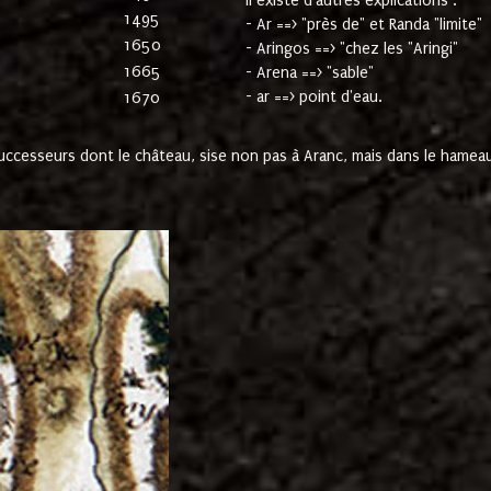
Il existe d'autres explications :
1495
- Ar ==> "près de" et Randa "limite"
1650
- Aringos ==> "chez les "Aringi"
1665
- Arena ==> "sable"
- ar ==> point d'eau.
1670
cesseurs dont le château, sise non pas à Aranc, mais dans le hameau 