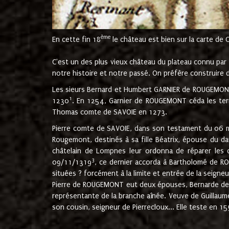
ème
En cette fin 18
le château est bien sur la carte de 
C'est un des plus vieux château du plateau connu par l
notre histoire et notre passé. On préfère construire d
Les sieurs Bernard et Humbert GARNIER de ROUGEMONT 
1
1230
. En 1254, Garnier de ROUGEMONT céda les terr
Thomas comte de SAVOIE en 1273.
Pierre comte de SAVOIE, dans son testament du 06 mai
Rougemont, destinés à sa fille Béatrix, épouse du 
châtelain de Lompnes leur ordonna de réparer les 
3
09/11/1319
, ce dernier accorda à Bartholomé de RO
situées ? forcément à la limite et entrée de la seigneu
Pierre de ROUGEMONT eut deux épouses, Bernarde de MO
représentante de la branche aînée. Veuve de Guilla
son cousin, seigneur de Pierrecloux... Elle teste en 