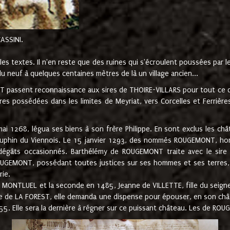
CASSINI.
es textes. Il n'en reste que des ruines qui s'écroulent poussées par 
u neuf à quelques centaines mètres de là un village ancien...
passent reconnaissance aux sires de THOIRE-VILLARS pour tout ce qu
es possédées dans les limites de Meyriat, vers Corcelles et Ferrièr
 1268, légua ses biens à son frère Philippe. En sont exclus les châ
dauphin du Viennois. Le 15 janvier 1293, des nommés ROUGEMONT, ho
dégâts occasionnés. Barthélémy de ROUGEMONT traite avec le sire 
UGEMONT, possédant toutes justices sur ses hommes et ses terres, à
rie.
NTLUEL et la seconde en 1485, Jeanne de VILLETTE, fille du seigneur 
ume de LA FOREST, elle demanda une dispense pour épouser, en son c
1555. Elle sera la dernière à régner sur ce puissant château. Les de 