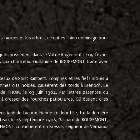
les racines et les arbres, ce qui est bien dommage pour
'ils possèdent dans le Val de Rogemont le 05 février
es aux chartreux. Guillaume de ROUGEMONT traite avec
teaux de Saint Rambert, Lompnes et les fiefs situés à
2
mmes dits nobles, causèrent des tords à Brénod
. Le
de THOIRE le 03 juin 1304. Par lettres patentes du
 dresser des fourches patibulaires. Où étaient-elles
Amé de Lacoux. Henriette, leur fille, fut la dernière
hâteau, le 28 septembre 1508, Gaspard de ROUGEMONT,
ROUGEMONT continuèrent en Bresse, seigneur de Vernaux.