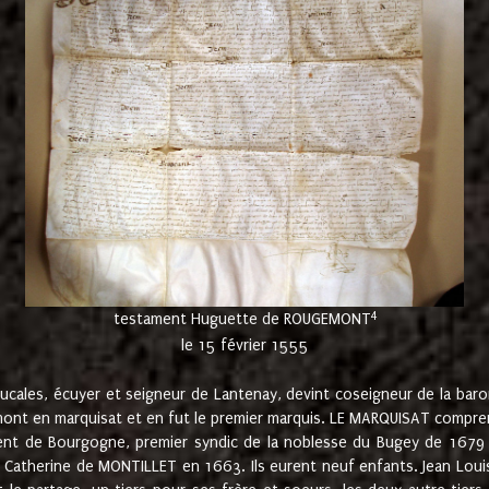
4
testament Huguette de ROUGEMONT
le 15 février 1555
cales, écuyer et seigneur de Lantenay, devint coseigneur de la bar
ont en marquisat et en fut le premier marquis. LE MARQUISAT comprenait
ement de Bourgogne, premier syndic de la noblesse du Bugey de 1679 à
Catherine de MONTILLET en 1663. Ils eurent neuf enfants. Jean Louis,