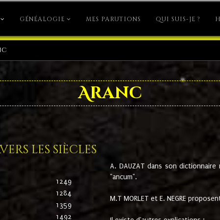
GÉNÉALOGIE
MES PARUTIONS
QUI SUIS-JE ?
H
nc
Aranc
ers les siècles
A. DAUZAT dans son dictionnaire n'
"ancum".
1249
1284
M.T MORLET et E. NEGRE proposent
1359
1492