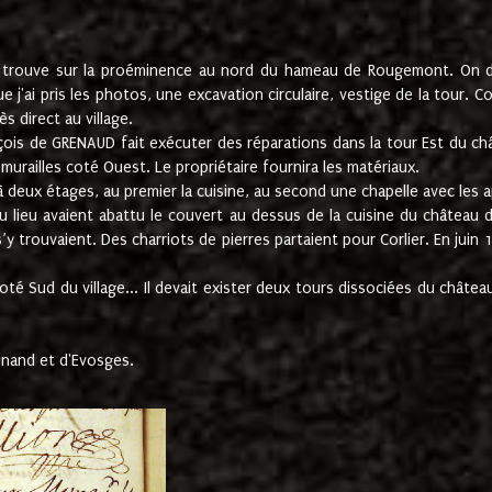
e trouve sur la proéminence au nord du hameau de Rougemont. On dev
 j'ai pris les photos, une excavation circulaire, vestige de la tour. 
 direct au village.
nçois de GRENAUD fait exécuter des réparations dans la tour Est du ch
urailles coté Ouest. Le propriétaire fournira les matériaux.
deux étages, au premier la cuisine, au second une chapelle avec les a
u lieu avaient abattu le couvert au dessus de la cuisine du château 
 s’y trouvaient. Des charriots de pierres partaient pour Corlier. En 
té Sud du village... Il devait exister deux tours dissociées du château,
inand et d'Evosges.