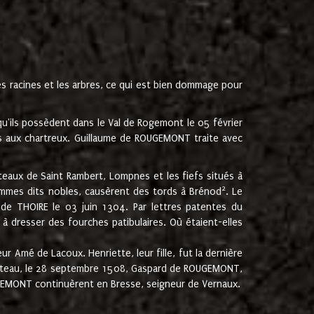
les racines et les arbres, ce qui est bien dommage pour
'ils possèdent dans le Val de Rogemont le 05 février
es aux chartreux. Guillaume de ROUGEMONT traite avec
teaux de Saint Rambert, Lompnes et les fiefs situés à
2
mmes dits nobles, causèrent des tords à Brénod
. Le
de THOIRE le 03 juin 1304. Par lettres patentes du
 dresser des fourches patibulaires. Où étaient-elles
Amé de Lacoux. Henriette, leur fille, fut la dernière
hâteau, le 28 septembre 1508, Gaspard de ROUGEMONT,
ROUGEMONT continuèrent en Bresse, seigneur de Vernaux.