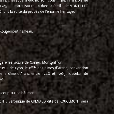
 à l'archevêque d'Auche, son cousin, Jean François de
 1785. Le marquisat resta dans la famille de MONTILLET
, prit la suite du procès de l'énorme héritage.
et Rougemont hameau.
ère les vicaire de Corlier, Montgriffon.
ème
 Paul de Lyon, le 6
des dîmes d’Aranc, convention
e la dîme d’Aranc entre 1248 et 1265. Josselain de
me.
aucoup sur ce bâtiment.
UGEMONT. Véronique de GRENAUD dite de ROUGEMONT sera