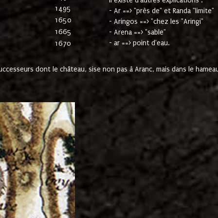
Il existe d'autres explications :
1495
- Ar ==> "près de" et Randa "limite"
1650
- Aringos ==> "chez les "Aringi"
1665
- Arena ==> "sable"
- ar ==> point d'eau.
1670
cesseurs dont le château, sise non pas à Aranc, mais dans le hameau 