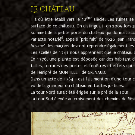
Le château
ème
Il a dû être établi vers le 12
siècle. Les ruines s
surface de ce château. On distinguait, en 2005 lorsque
sommet de la petite porte du château qui donnait accès
6
Par acte notarié
, appelé "prix fait" de 1626 Jean Fra
la sime
". les maçons devront reprendre également les m
Les scellés de 1741 nous apprennent que le château à 
En 1776, une plainte est déposée car des habitant d
tailles, ferrures des portes et fenêtres et effets qui
de l'émigré de MONTILLET de GRENAUD.
Dans un acte de 1784 il est fait mention d'une tour co
vu de la grandeur du château en toutes justices.
La tour Nord aurait été érigée sur le pré de la Tour.
La tour Sud élevée au croisement des chemins de Rés