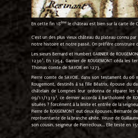
ème
En cette fin 18
le château est bien sur la carte de 
C'est un des plus vieux château du plateau connu par l
notre histoire et notre passé. On préfère construire d
Les sieurs Bernard et Humbert GARNIER de ROUGEMONT 
1
1230
. En 1254, Garnier de ROUGEMONT céda les terr
Thomas comte de SAVOIE en 1273.
Pierre comte de SAVOIE, dans son testament du 06 mai
Rougemont, destinés à sa fille Béatrix, épouse du 
châtelain de Lompnes leur ordonna de réparer les 
3
09/11/1319
, ce dernier accorda à Bartholomé de RO
situées ? forcément à la limite et entrée de la seigneu
Pierre de ROUGEMONT eut deux épouses, Bernarde de MO
représentante de la branche aînée. Veuve de Guilla
son cousin, seigneur de Pierrecloux... Elle teste en 