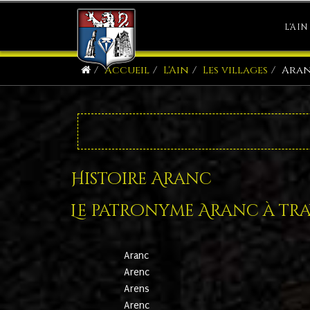
L'AIN
Accueil
L'Ain
Les villages
Ara
Histoire Aranc
Le patronyme Aranc à trav
Aranc
Arenc
Arens
Arenc