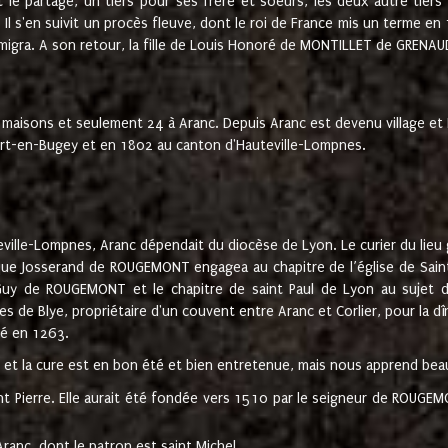
t le partage, un tiers pour ses frère et soeurs, les deux autre tiers
l s'en suivit un procès fleuve, dont le roi de France mis un terme en
émigra. A son retour, la fille de Louis Honoré de MONTILLET de GRENAUD
 maisons et seulement 24 à Aranc. Depuis Aranc est devenu village 
bert-en-Bugey et en 1802 au canton d'Hauteville-Lompnes.
ville-Lompnes, Aranc dépendait du diocèse de Lyon. Le curier du lieu g
que Josserand de ROUGEMONT engagea au chapitre de l’église de Saint
uy de ROUGEMONT et le chapitre de saint Paul de Lyon au sujet d
s de Blye, propriétaire d'un couvent entre Aranc et Corlier, pour la dî
té en 1263.
e et la cure est en bon été et bien entretenue, mais nous apprend be
aint Pierre. Elle aurait été fondée vers 1510 par le seigneur de RO
ranc, dont le patron est saint Michel.