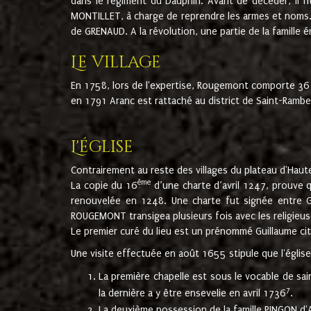
dans le régiment du Dauphin. Avant de décéder, il fi
MONTILLET, à charge de reprendre les armes et noms. I
de GRENAUD. A la révolution, une partie de la famille 
Le village
En 1758, lors de l'expertise, Rougemont comporte 36
en 1791 Aranc est rattaché au district de Saint-Ram
L'église
Contrairement au reste des villages du plateau d'Haute
ème
La copie du 16
d’une charte d’avril 1247, prouve 
renouvelée en 1248. Une charte fut signée entre G
ROUGEMONT transigea plusieurs fois avec les religieuse
Le premier curé du lieu est un prénommé Guillaume ci
Une visite effectuée en août 1655 stipule que l'églis
La première chapelle est sous le vocable de s
7
la dernière a y être ensevelie en avril 1736
.
La deuxième possession de la famille PINGON d'A