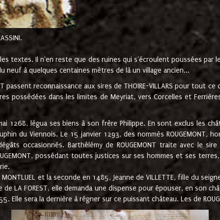
CASSINI.
es textes. Il n'en reste que des ruines qui s'écroulent poussées par 
u neuf à quelques centaines mètres de là un village ancien...
passent reconnaissance aux sires de THOIRE-VILLARS pour tout ce qu
es possédées dans les limites de Meyriat, vers Corcelles et Ferrièr
 1268, légua ses biens à son frère Philippe. En sont exclus les châ
dauphin du Viennois. Le 15 janvier 1293, des nommés ROUGEMONT, ho
dégâts occasionnés. Barthélémy de ROUGEMONT traite avec le sire 
UGEMONT, possédant toutes justices sur ses hommes et ses terres, à
rie.
NTLUEL et la seconde en 1485, Jeanne de VILLETTE, fille du seigneur 
ume de LA FOREST, elle demanda une dispense pour épouser, en son c
1555. Elle sera la dernière à régner sur ce puissant château. Les de 