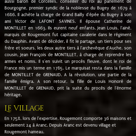
aussi baron de Corcelles, conseiller du roi au parlement de
Bourgogne, premier syndic de la noblesse du Bugey de 1679 à
1686. Il achète la charge de Grand Bailly d'épée du Bugey à son
ami Victor de LAFONT SAVINES. Il épouse Catherine de
MONTILLET en 1663. Ils eurent neuf enfants. Jean Louis, l'ainé,
marquis de Rougemont fut capitaine cavalerie dans le régiment
du Dauphin. Avant de décéder, il fit le partage, un tiers pour ses
frère et soeurs, les deux autre tiers à l'archevêque d'Auche, son
cousin, Jean François de MONTILLET, à charge de reprendre les
armes et noms. Il s'en suivit un procès fleuve, dont le roi de
France mis un terme en 1785. Le marquisat resta dans la famille
de MONTILLET de GRENAUD. A la révolution, une partie de la
famille émigra. A son retour, la fille de Louis Honoré de
MONTILLET de GRENAUD, prit la suite du procès de l'énorme
héritage.
Le village
En 1758, lors de l'expertise, Rougemont comporte 36 maisons et
seulement 24 à Aranc. Depuis Aranc est devenu village et
Rougemont hameau.