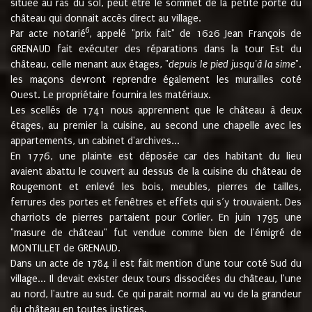
située au ras du sol, peut être le sommet de la petite porte du
château qui donnait accès direct au village.
6
Par acte notarié
, appelé "prix fait" de 1626 Jean François de
GRENAUD fait exécuter des réparations dans la tour Est du
château, celle menant aux étages, "
depuis le pied jusqu'à la sime
".
les maçons devront reprendre également les murailles coté
Ouest. Le propriétaire fournira les matériaux.
Les scellés de 1741 nous apprennent que le château à deux
étages, au premier la cuisine, au second une chapelle avec les
appartements, un cabinet d'archives...
En 1776, une plainte est déposée car des habitant du lieu
avaient abattu le couvert au dessus de la cuisine du château de
Rougemont et enlevé les bois, meubles, pierres de tailles,
ferrures des portes et fenêtres et effets qui s’y trouvaient. Des
charriots de pierres partaient pour Corlier. En juin 1795 une
"masure de château" fut vendue comme bien de l'émigré de
MONTILLET de GRENAUD.
Dans un acte de 1784 il est fait mention d'une tour coté Sud du
village... Il devait exister deux tours dissociées du château, l'une
au nord, l'autre au sud. Ce qui parait normal au vu de la grandeur
du château en toutes justices.