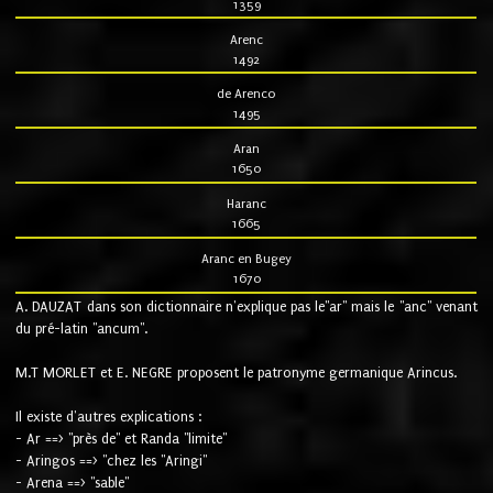
1359
Arenc
1492
de Arenco
1495
Aran
1650
Haranc
1665
Aranc en Bugey
1670
A. DAUZAT dans son dictionnaire n'explique pas le"ar" mais le "anc" venant
du pré-latin "ancum".
M.T MORLET et E. NEGRE proposent le patronyme germanique Arincus.
Il existe d'autres explications :
- Ar ==> "près de" et Randa "limite"
- Aringos ==> "chez les "Aringi"
- Arena ==> "sable"