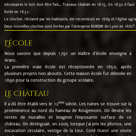
nécessaires le toit doit être fait... Travaux réalisés en 1815. En 1830 il faut
livrée en 1831.
Le clocher, réclamé par les habitants, est reconstruit en 1869 et l'église agr
8
Deux nouvelles cloches sont livrées par l'entreprise BURDIN de Lyon en 1867
.
L'école
Nous savons que depuis 1791 un maître d'école enseigne à
Aranc.
La première vraie école est réceptionnée en 1850, après
plusieurs projets non aboutis. Cette maison école fut démolie en
1890 pour la construction du groupe scolaire.
Le château
ème
Il a dû être établi vers le 12
siècle. Les ruines se trouve sur la
proéminence au nord du hameau de Rougemont. On devine les
restes de murailles et imaginer l'imposante surface de ce
château. On distinguait, en 2005 lorsque j'ai pris les photos, une
excavation circulaire, vestige de la tour. Coté Ouest une voute