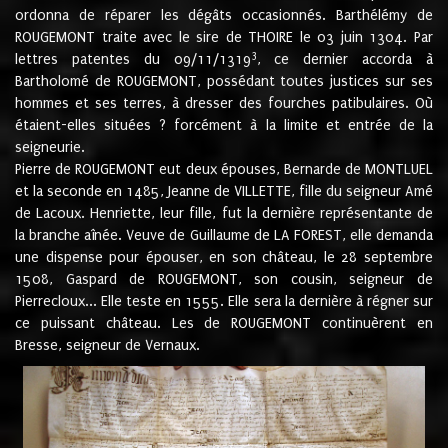
ordonna de réparer les dégâts occasionnés. Barthélémy de
ROUGEMONT traite avec le sire de THOIRE le 03 juin 1304. Par
3
lettres patentes du 09/11/1319
, ce dernier accorda à
Bartholomé de ROUGEMONT, possédant toutes justices sur ses
hommes et ses terres, à dresser des fourches patibulaires. Où
étaient-elles situées ? forcément à la limite et entrée de la
seigneurie.
Pierre de ROUGEMONT eut deux épouses, Bernarde de MONTLUEL
et la seconde en 1485, Jeanne de VILLETTE, fille du seigneur Amé
de Lacoux. Henriette, leur fille, fut la dernière représentante de
la branche aînée. Veuve de Guillaume de LA FOREST, elle demanda
une dispense pour épouser, en son château, le 28 septembre
1508, Gaspard de ROUGEMONT, son cousin, seigneur de
Pierrecloux... Elle teste en 1555. Elle sera la dernière à régner sur
ce puissant château. Les de ROUGEMONT continuèrent en
Bresse, seigneur de Vernaux.