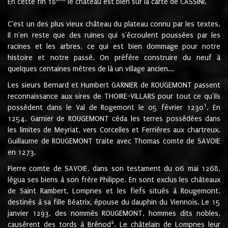
En cette fin 18
le château est bien sur la carte de CASSINI.
C'est un des plus vieux château du plateau connu par les textes.
Il n'en reste que des ruines qui s'écroulent poussées par les
racines et les arbres, ce qui est bien dommage pour notre
histoire et notre passé. On préfère construire du neuf à
quelques centaines mètres de là un village ancien...
Les sieurs Bernard et Humbert GARNIER de ROUGEMONT passent
reconnaissance aux sires de THOIRE-VILLARS pour tout ce qu'ils
1
possèdent dans le Val de Rogemont le 05 février 1230
. En
1254, Garnier de ROUGEMONT céda les terres possédées dans
les limites de Meyriat, vers Corcelles et Ferrières aux chartreux.
Guillaume de ROUGEMONT traite avec Thomas comte de SAVOIE
en 1273.
Pierre comte de SAVOIE, dans son testament du 06 mai 1268,
légua ses biens à son frère Philippe. En sont exclus les châteaux
de Saint Rambert, Lompnes et les fiefs situés à Rougemont,
destinés à sa fille Béatrix, épouse du dauphin du Viennois. Le 15
janvier 1293, des nommés ROUGEMONT, hommes dits nobles,
2
causèrent des tords à Brénod
. Le châtelain de Lompnes leur