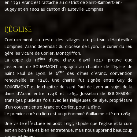
en 1791 Aranc est rattaché au district de Saint-Rambert-en-
Bugey et en 1802 au canton d'Hauteville-Lompnes.
L'église
Contrairement au reste des villages du plateau d'Hauteville-
Lompnes, Aranc dépendait du diocèse de Lyon. Le curier du lieu
gère les vicaire de Corlier, Montgriffon.
ème
La copie du 16
d’une charte d’avril 1247, prouve que
Josserand de ROUGEMONT engagea au chapitre de l’église de
ème
Saint Paul de Lyon, le 6
des dîmes d’Aranc, convention
renouvelée en 1248. Une charte fut signée entre Guy de
ROUGEMONT et le chapitre de saint Paul de Lyon au sujet de la
dîme d’Aranc entre 1248 et 1265. Josselain de ROUGEMONT
transigea plusieurs fois avec les religieuses de Blye, propriétaire
d'un couvent entre Aranc et Corlier, pour la dîme.
Le premier curé du lieu est un prénommé Guillaume cité en 1263.
Une visite effectuée en août 1655 stipule que l'église et la cure
est en bon été et bien entretenue, mais nous apprend beaucoup