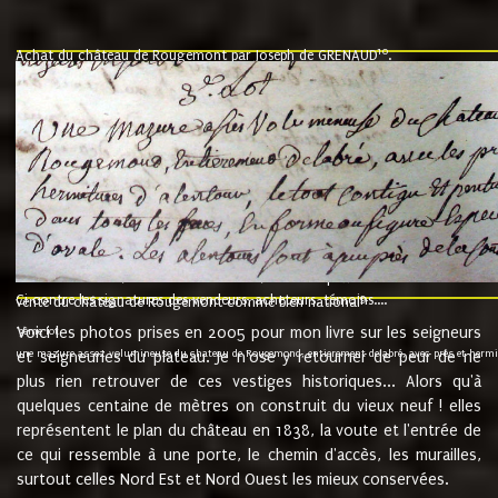
10
Achat du château de Rougemont par Joseph de GRENAUD
.
"l'an mil six cent soixante treze le ving neuvième jour du mois de novemb
nommé fut présent Messire Claude Guillaume de Moyriat chevalier baron de 
vend, purement simplement et irrevocablement a monseigneur monsieur Jose
et chavannes conseiller du roy au parlement de Bourgogne, present et accept
que le dit seigneur Baron de la Vellière a sur ses hommes, indivisables et fi
de la Velliere tout ainsi et comme le dit seigneur Baron et ses hauteurs e
présent......"
suivent les rentes, donation des terriers, etc... au prix de 880 livre louis d'or
Ci contre les signatures des vendeurs, acheteurs, témoins....
9.
vente du château de Rougemont comme bien national
Voici les photos prises en 2005 pour mon livre sur les seigneurs
"3ème lot
une mazure assez volumineuse du chateau de Rougemond, entierement delabré, avec près et hermitur
et seigneuries du plateau. Je n'ose y retourner de peur de ne
plus rien retrouver de ces vestiges historiques... Alors qu'à
quelques centaine de mètres on construit du vieux neuf ! elles
représentent le plan du château en 1838, la voute et l'entrée de
ce qui ressemble à une porte, le chemin d'accès, les murailles,
surtout celles Nord Est et Nord Ouest les mieux conservées.