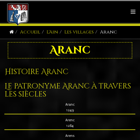
Accueil
L'Ain
Les villages
Aranc
Aranc
Histoire Aranc
Le patronyme Aranc à travers
les siècles
Aranc
1249
Arenc
1284
Arens