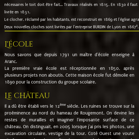
nécessaires le toit doit être fait... Travaux réalisés en 1815. En 1830 il faut
livrée en 1831.
Le clocher, réclamé par les habitants, est reconstruit en 1869 et l'église agr
8
Deux nouvelles cloches sont livrées par l'entreprise BURDIN de Lyon en 1867
.
L'école
Nous savons que depuis 1791 un maître d'école enseigne à
Aranc.
La première vraie école est réceptionnée en 1850, après
plusieurs projets non aboutis. Cette maison école fut démolie en
1890 pour la construction du groupe scolaire.
Le château
ème
Il a dû être établi vers le 12
siècle. Les ruines se trouve sur la
proéminence au nord du hameau de Rougemont. On devine les
restes de murailles et imaginer l'imposante surface de ce
château. On distinguait, en 2005 lorsque j'ai pris les photos, une
excavation circulaire, vestige de la tour. Coté Ouest une voute