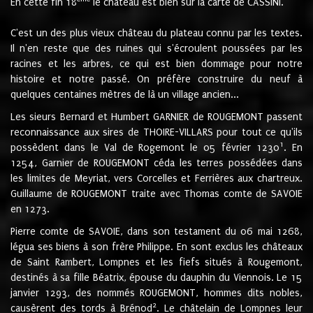
En cette fin 18
le château est bien sur la carte de CASSINI.
C'est un des plus vieux château du plateau connu par les textes.
Il n'en reste que des ruines qui s'écroulent poussées par les
racines et les arbres, ce qui est bien dommage pour notre
histoire et notre passé. On préfère construire du neuf à
quelques centaines mètres de là un village ancien...
Les sieurs Bernard et Humbert GARNIER de ROUGEMONT passent
reconnaissance aux sires de THOIRE-VILLARS pour tout ce qu'ils
1
possèdent dans le Val de Rogemont le 05 février 1230
. En
1254, Garnier de ROUGEMONT céda les terres possédées dans
les limites de Meyriat, vers Corcelles et Ferrières aux chartreux.
Guillaume de ROUGEMONT traite avec Thomas comte de SAVOIE
en 1273.
Pierre comte de SAVOIE, dans son testament du 06 mai 1268,
légua ses biens à son frère Philippe. En sont exclus les châteaux
de Saint Rambert, Lompnes et les fiefs situés à Rougemont,
destinés à sa fille Béatrix, épouse du dauphin du Viennois. Le 15
janvier 1293, des nommés ROUGEMONT, hommes dits nobles,
2
causèrent des tords à Brénod
. Le châtelain de Lompnes leur