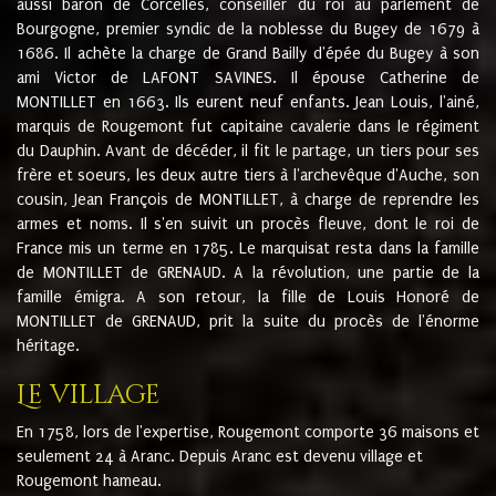
aussi baron de Corcelles, conseiller du roi au parlement de
Bourgogne, premier syndic de la noblesse du Bugey de 1679 à
1686. Il achète la charge de Grand Bailly d'épée du Bugey à son
ami Victor de LAFONT SAVINES. Il épouse Catherine de
MONTILLET en 1663. Ils eurent neuf enfants. Jean Louis, l'ainé,
marquis de Rougemont fut capitaine cavalerie dans le régiment
du Dauphin. Avant de décéder, il fit le partage, un tiers pour ses
frère et soeurs, les deux autre tiers à l'archevêque d'Auche, son
cousin, Jean François de MONTILLET, à charge de reprendre les
armes et noms. Il s'en suivit un procès fleuve, dont le roi de
France mis un terme en 1785. Le marquisat resta dans la famille
de MONTILLET de GRENAUD. A la révolution, une partie de la
famille émigra. A son retour, la fille de Louis Honoré de
MONTILLET de GRENAUD, prit la suite du procès de l'énorme
héritage.
Le village
En 1758, lors de l'expertise, Rougemont comporte 36 maisons et
seulement 24 à Aranc. Depuis Aranc est devenu village et
Rougemont hameau.