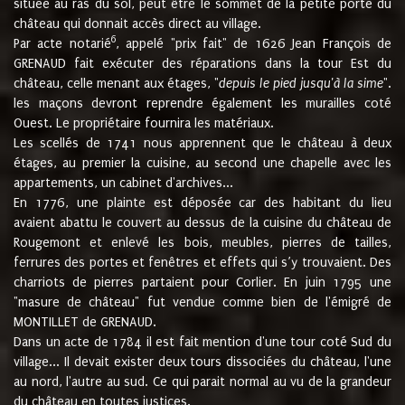
située au ras du sol, peut être le sommet de la petite porte du
château qui donnait accès direct au village.
6
Par acte notarié
, appelé "prix fait" de 1626 Jean François de
GRENAUD fait exécuter des réparations dans la tour Est du
château, celle menant aux étages, "
depuis le pied jusqu'à la sime
".
les maçons devront reprendre également les murailles coté
Ouest. Le propriétaire fournira les matériaux.
Les scellés de 1741 nous apprennent que le château à deux
étages, au premier la cuisine, au second une chapelle avec les
appartements, un cabinet d'archives...
En 1776, une plainte est déposée car des habitant du lieu
avaient abattu le couvert au dessus de la cuisine du château de
Rougemont et enlevé les bois, meubles, pierres de tailles,
ferrures des portes et fenêtres et effets qui s’y trouvaient. Des
charriots de pierres partaient pour Corlier. En juin 1795 une
"masure de château" fut vendue comme bien de l'émigré de
MONTILLET de GRENAUD.
Dans un acte de 1784 il est fait mention d'une tour coté Sud du
village... Il devait exister deux tours dissociées du château, l'une
au nord, l'autre au sud. Ce qui parait normal au vu de la grandeur
du château en toutes justices.