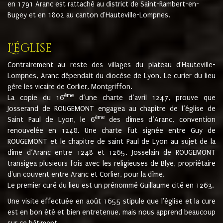
en 1791 Aranc est rattaché au district de Saint-Rambert-en-
Bugey et en 1802 au canton d'Hauteville-Lompnes.
L'église
Contrairement au reste des villages du plateau d'Hauteville-
Lompnes, Aranc dépendait du diocèse de Lyon. Le curier du lieu
gère les vicaire de Corlier, Montgriffon.
ème
La copie du 16
d’une charte d’avril 1247, prouve que
Josserand de ROUGEMONT engagea au chapitre de l’église de
ème
Saint Paul de Lyon, le 6
des dîmes d’Aranc, convention
renouvelée en 1248. Une charte fut signée entre Guy de
ROUGEMONT et le chapitre de saint Paul de Lyon au sujet de la
dîme d’Aranc entre 1248 et 1265. Josselain de ROUGEMONT
transigea plusieurs fois avec les religieuses de Blye, propriétaire
d'un couvent entre Aranc et Corlier, pour la dîme.
Le premier curé du lieu est un prénommé Guillaume cité en 1263.
Une visite effectuée en août 1655 stipule que l'église et la cure
est en bon été et bien entretenue, mais nous apprend beaucoup