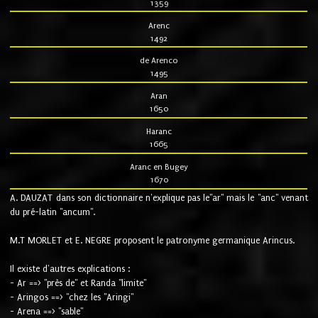
1359
Arenc
1492
de Arenco
1495
Aran
1650
Haranc
1665
Aranc en Bugey
1670
A. DAUZAT dans son dictionnaire n'explique pas le"ar" mais le "anc" venant
du pré-latin "ancum".
M.T MORLET et E. NEGRE proposent le patronyme germanique Arincus.
Il existe d'autres explications :
- Ar ==> "près de" et Randa "limite"
- Aringos ==> "chez les "Aringi"
- Arena ==> "sable"