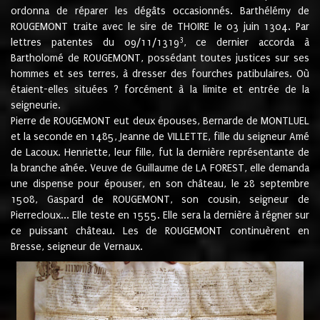
ordonna de réparer les dégâts occasionnés. Barthélémy de
ROUGEMONT traite avec le sire de THOIRE le 03 juin 1304. Par
3
lettres patentes du 09/11/1319
, ce dernier accorda à
Bartholomé de ROUGEMONT, possédant toutes justices sur ses
hommes et ses terres, à dresser des fourches patibulaires. Où
étaient-elles situées ? forcément à la limite et entrée de la
seigneurie.
Pierre de ROUGEMONT eut deux épouses, Bernarde de MONTLUEL
et la seconde en 1485, Jeanne de VILLETTE, fille du seigneur Amé
de Lacoux. Henriette, leur fille, fut la dernière représentante de
la branche aînée. Veuve de Guillaume de LA FOREST, elle demanda
une dispense pour épouser, en son château, le 28 septembre
1508, Gaspard de ROUGEMONT, son cousin, seigneur de
Pierrecloux... Elle teste en 1555. Elle sera la dernière à régner sur
ce puissant château. Les de ROUGEMONT continuèrent en
Bresse, seigneur de Vernaux.