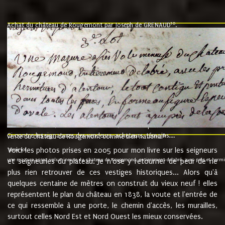
10
Achat du château de Rougemont par Joseph de GRENAUD
.
"l'an mil six cent soixante treze le ving neuvième jour du mois de novemb
nommé fut présent Messire Claude Guillaume de Moyriat chevalier baron de 
vend, purement simplement et irrevocablement a monseigneur monsieur Jose
et chavannes conseiller du roy au parlement de Bourgogne, present et accept
que le dit seigneur Baron de la Vellière a sur ses hommes, indivisables et fi
de la Velliere tout ainsi et comme le dit seigneur Baron et ses hauteurs e
présent......"
suivent les rentes, donation des terriers, etc... au prix de 880 livre louis d'or
Ci contre les signatures des vendeurs, acheteurs, témoins....
9.
vente du château de Rougemont comme bien national
Voici les photos prises en 2005 pour mon livre sur les seigneurs
"3ème lot
une mazure assez volumineuse du chateau de Rougemond, entierement delabré, avec près et hermitur
et seigneuries du plateau. Je n'ose y retourner de peur de ne
plus rien retrouver de ces vestiges historiques... Alors qu'à
quelques centaine de mètres on construit du vieux neuf ! elles
représentent le plan du château en 1838, la voute et l'entrée de
ce qui ressemble à une porte, le chemin d'accès, les murailles,
surtout celles Nord Est et Nord Ouest les mieux conservées.