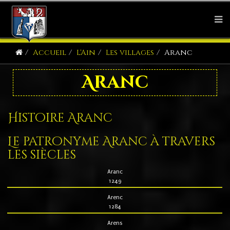
Accueil
L'Ain
Les villages
Aranc
Aranc
Histoire Aranc
Le patronyme Aranc à travers
les siècles
Aranc
1249
Arenc
1284
Arens