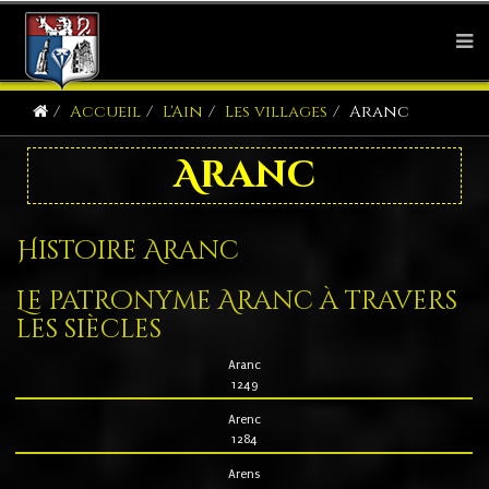
Accueil
L'Ain
Les villages
Aranc
Aranc
Histoire Aranc
Le patronyme Aranc à travers
les siècles
Aranc
1249
Arenc
1284
Arens