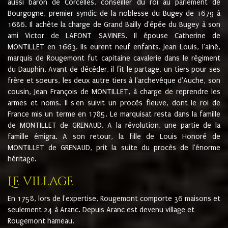
aussi baron de Corcelles, conseiller du roi au parlement de
Bourgogne, premier syndic de la noblesse du Bugey de 1679 à
1686. Il achète la charge de Grand Bailly d'épée du Bugey à son
ami Victor de LAFONT SAVINES. Il épouse Catherine de
MONTILLET en 1663. Ils eurent neuf enfants. Jean Louis, l'ainé,
marquis de Rougemont fut capitaine cavalerie dans le régiment
du Dauphin. Avant de décéder, il fit le partage, un tiers pour ses
frère et soeurs, les deux autre tiers à l'archevêque d'Auche, son
cousin, Jean François de MONTILLET, à charge de reprendre les
armes et noms. Il s'en suivit un procès fleuve, dont le roi de
France mis un terme en 1785. Le marquisat resta dans la famille
de MONTILLET de GRENAUD. A la révolution, une partie de la
famille émigra. A son retour, la fille de Louis Honoré de
MONTILLET de GRENAUD, prit la suite du procès de l'énorme
héritage.
Le village
En 1758, lors de l'expertise, Rougemont comporte 36 maisons et
seulement 24 à Aranc. Depuis Aranc est devenu village et
Rougemont hameau.