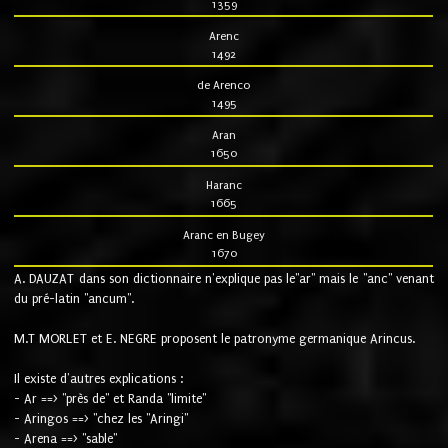
1359
Arenc
1492
de Arenco
1495
Aran
1650
Haranc
1665
Aranc en Bugey
1670
A. DAUZAT dans son dictionnaire n'explique pas le"ar" mais le "anc" venant
du pré-latin "ancum".
M.T MORLET et E. NEGRE proposent le patronyme germanique Arincus.
Il existe d'autres explications :
- Ar ==> "près de" et Randa "limite"
- Aringos ==> "chez les "Aringi"
- Arena ==> "sable"