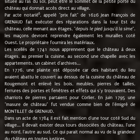
située au ras du sol, peut être le sommet de la petite porte du
château qui donnait accès direct au village.
6
Par acte notarié
, appelé "prix fait" de 1626 Jean François de
GRENAUD fait exécuter des réparations dans la tour Est du
château, celle menant aux étages, "
depuis le pied jusqu'à la sime
".
les maçons devront reprendre également les murailles coté
Ouest. Le propriétaire fournira les matériaux.
Les scellés de 1741 nous apprennent que le château à deux
étages, au premier la cuisine, au second une chapelle avec les
appartements, un cabinet d'archives...
En 1776, une plainte est déposée car des habitant du lieu
avaient abattu le couvert au dessus de la cuisine du château de
Rougemont et enlevé les bois, meubles, pierres de tailles,
ferrures des portes et fenêtres et effets qui s’y trouvaient. Des
charriots de pierres partaient pour Corlier. En juin 1795 une
"masure de château" fut vendue comme bien de l'émigré de
MONTILLET de GRENAUD.
Dans un acte de 1784 il est fait mention d'une tour coté Sud du
village... Il devait exister deux tours dissociées du château, l'une
au nord, l'autre au sud. Ce qui parait normal au vu de la grandeur
du château en toutes justices.