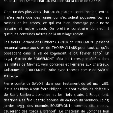
En cette fin 18
le château est bien sur la carte de CASSINI.
C'est un des plus vieux château du plateau connu par les textes.
Il n'en reste que des ruines qui s'écroulent poussées par les
racines et les arbres, ce qui est bien dommage pour notre
histoire et notre passé. On préfère construire du neuf à
quelques centaines mètres de là un village ancien...
Les sieurs Bernard et Humbert GARNIER de ROUGEMONT passent
reconnaissance aux sires de THOIRE-VILLARS pour tout ce qu'ils
1
possèdent dans le Val de Rogemont le 05 février 1230
. En
1254, Garnier de ROUGEMONT céda les terres possédées dans
les limites de Meyriat, vers Corcelles et Ferrières aux chartreux.
Guillaume de ROUGEMONT traite avec Thomas comte de SAVOIE
en 1273.
Pierre comte de SAVOIE, dans son testament du 06 mai 1268,
légua ses biens à son frère Philippe. En sont exclus les châteaux
de Saint Rambert, Lompnes et les fiefs situés à Rougemont,
destinés à sa fille Béatrix, épouse du dauphin du Viennois. Le 15
janvier 1293, des nommés ROUGEMONT, hommes dits nobles,
2
causèrent des tords à Brénod
. Le châtelain de Lompnes leur