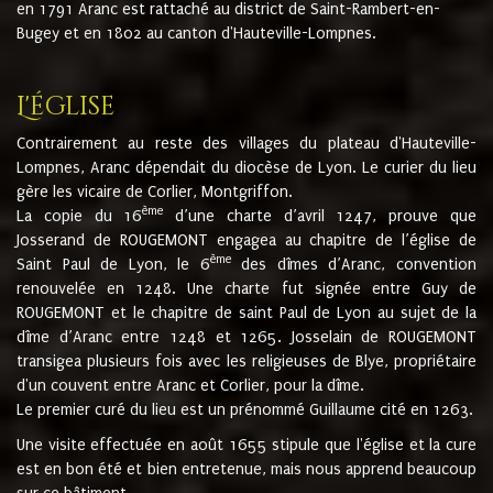
en 1791 Aranc est rattaché au district de Saint-Rambert-en-
Bugey et en 1802 au canton d'Hauteville-Lompnes.
L'église
Contrairement au reste des villages du plateau d'Hauteville-
Lompnes, Aranc dépendait du diocèse de Lyon. Le curier du lieu
gère les vicaire de Corlier, Montgriffon.
ème
La copie du 16
d’une charte d’avril 1247, prouve que
Josserand de ROUGEMONT engagea au chapitre de l’église de
ème
Saint Paul de Lyon, le 6
des dîmes d’Aranc, convention
renouvelée en 1248. Une charte fut signée entre Guy de
ROUGEMONT et le chapitre de saint Paul de Lyon au sujet de la
dîme d’Aranc entre 1248 et 1265. Josselain de ROUGEMONT
transigea plusieurs fois avec les religieuses de Blye, propriétaire
d'un couvent entre Aranc et Corlier, pour la dîme.
Le premier curé du lieu est un prénommé Guillaume cité en 1263.
Une visite effectuée en août 1655 stipule que l'église et la cure
est en bon été et bien entretenue, mais nous apprend beaucoup