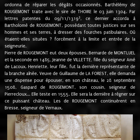
ordonna de réparer les dégâts occasionnés. Barthélémy de
ROUGEMONT traite avec le sire de THOIRE le 03 juin 1304. Par
3
lettres patentes du 09/11/1319
, ce dernier accorda à
Bartholomé de ROUGEMONT, possédant toutes justices sur ses
hommes et ses terres, à dresser des fourches patibulaires. Où
étaient-elles situées ? forcément à la limite et entrée de la
seigneurie.
Pierre de ROUGEMONT eut deux épouses, Bernarde de MONTLUEL
et la seconde en 1485, Jeanne de VILLETTE, fille du seigneur Amé
de Lacoux. Henriette, leur fille, fut la dernière représentante de
la branche aînée. Veuve de Guillaume de LA FOREST, elle demanda
une dispense pour épouser, en son château, le 28 septembre
1508, Gaspard de ROUGEMONT, son cousin, seigneur de
Pierrecloux... Elle teste en 1555. Elle sera la dernière à régner sur
ce puissant château. Les de ROUGEMONT continuèrent en
Bresse, seigneur de Vernaux.