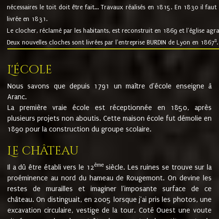
nécessaires le toit doit être fait... Travaux réalisés en 1815. En 1830 il faut
livrée en 1831.
Le clocher, réclamé par les habitants, est reconstruit en 1869 et l'église agr
8
Deux nouvelles cloches sont livrées par l'entreprise BURDIN de Lyon en 1867
.
L'école
Nous savons que depuis 1791 un maître d'école enseigne à
Aranc.
La première vraie école est réceptionnée en 1850, après
plusieurs projets non aboutis. Cette maison école fut démolie en
1890 pour la construction du groupe scolaire.
Le château
ème
Il a dû être établi vers le 12
siècle. Les ruines se trouve sur la
proéminence au nord du hameau de Rougemont. On devine les
restes de murailles et imaginer l'imposante surface de ce
château. On distinguait, en 2005 lorsque j'ai pris les photos, une
excavation circulaire, vestige de la tour. Coté Ouest une voute