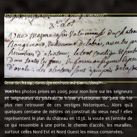
10
Achat du château de Rougemont par Joseph de GRENAUD
.
"l'an mil six cent soixante treze le ving neuvième jour du mois de novemb
nommé fut présent Messire Claude Guillaume de Moyriat chevalier baron de 
vend, purement simplement et irrevocablement a monseigneur monsieur Jose
et chavannes conseiller du roy au parlement de Bourgogne, present et accept
que le dit seigneur Baron de la Vellière a sur ses hommes, indivisables et fi
de la Velliere tout ainsi et comme le dit seigneur Baron et ses hauteurs e
présent......"
suivent les rentes, donation des terriers, etc... au prix de 880 livre louis d'or
Ci contre les signatures des vendeurs, acheteurs, témoins....
9.
vente du château de Rougemont comme bien national
Voici les photos prises en 2005 pour mon livre sur les seigneurs
"3ème lot
une mazure assez volumineuse du chateau de Rougemond, entierement delabré, avec près et hermitur
et seigneuries du plateau. Je n'ose y retourner de peur de ne
plus rien retrouver de ces vestiges historiques... Alors qu'à
quelques centaine de mètres on construit du vieux neuf ! elles
représentent le plan du château en 1838, la voute et l'entrée de
ce qui ressemble à une porte, le chemin d'accès, les murailles,
surtout celles Nord Est et Nord Ouest les mieux conservées.