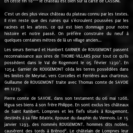
En cette fin 18
le château est bien sur la carte de CASSINI.
C'est un des plus vieux château du plateau connu par les textes.
Il n'en reste que des ruines qui s'écroulent poussées par les
racines et les arbres, ce qui est bien dommage pour notre
histoire et notre passé. On préfère construire du neuf à
quelques centaines mètres de là un village ancien...
Les sieurs Bernard et Humbert GARNIER de ROUGEMONT passent
reconnaissance aux sires de THOIRE-VILLARS pour tout ce qu'ils
1
possèdent dans le Val de Rogemont le 05 février 1230
. En
1254, Garnier de ROUGEMONT céda les terres possédées dans
les limites de Meyriat, vers Corcelles et Ferrières aux chartreux.
Guillaume de ROUGEMONT traite avec Thomas comte de SAVOIE
en 1273.
Pierre comte de SAVOIE, dans son testament du 06 mai 1268,
légua ses biens à son frère Philippe. En sont exclus les châteaux
de Saint Rambert, Lompnes et les fiefs situés à Rougemont,
destinés à sa fille Béatrix, épouse du dauphin du Viennois. Le 15
janvier 1293, des nommés ROUGEMONT, hommes dits nobles,
2
causèrent des tords à Brénod
. Le châtelain de Lompnes leur