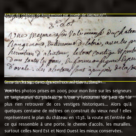
10
Achat du château de Rougemont par Joseph de GRENAUD
.
"l'an mil six cent soixante treze le ving neuvième jour du mois de novemb
nommé fut présent Messire Claude Guillaume de Moyriat chevalier baron de 
vend, purement simplement et irrevocablement a monseigneur monsieur Jose
et chavannes conseiller du roy au parlement de Bourgogne, present et accept
que le dit seigneur Baron de la Vellière a sur ses hommes, indivisables et fi
de la Velliere tout ainsi et comme le dit seigneur Baron et ses hauteurs e
présent......"
suivent les rentes, donation des terriers, etc... au prix de 880 livre louis d'or
Ci contre les signatures des vendeurs, acheteurs, témoins....
9.
vente du château de Rougemont comme bien national
Voici les photos prises en 2005 pour mon livre sur les seigneurs
"3ème lot
une mazure assez volumineuse du chateau de Rougemond, entierement delabré, avec près et hermitur
et seigneuries du plateau. Je n'ose y retourner de peur de ne
plus rien retrouver de ces vestiges historiques... Alors qu'à
quelques centaine de mètres on construit du vieux neuf ! elles
représentent le plan du château en 1838, la voute et l'entrée de
ce qui ressemble à une porte, le chemin d'accès, les murailles,
surtout celles Nord Est et Nord Ouest les mieux conservées.