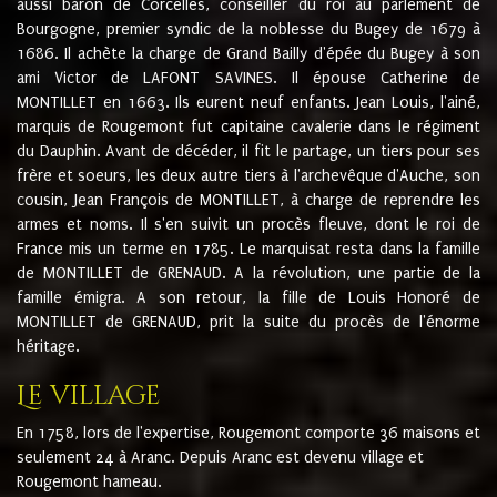
aussi baron de Corcelles, conseiller du roi au parlement de
Bourgogne, premier syndic de la noblesse du Bugey de 1679 à
1686. Il achète la charge de Grand Bailly d'épée du Bugey à son
ami Victor de LAFONT SAVINES. Il épouse Catherine de
MONTILLET en 1663. Ils eurent neuf enfants. Jean Louis, l'ainé,
marquis de Rougemont fut capitaine cavalerie dans le régiment
du Dauphin. Avant de décéder, il fit le partage, un tiers pour ses
frère et soeurs, les deux autre tiers à l'archevêque d'Auche, son
cousin, Jean François de MONTILLET, à charge de reprendre les
armes et noms. Il s'en suivit un procès fleuve, dont le roi de
France mis un terme en 1785. Le marquisat resta dans la famille
de MONTILLET de GRENAUD. A la révolution, une partie de la
famille émigra. A son retour, la fille de Louis Honoré de
MONTILLET de GRENAUD, prit la suite du procès de l'énorme
héritage.
Le village
En 1758, lors de l'expertise, Rougemont comporte 36 maisons et
seulement 24 à Aranc. Depuis Aranc est devenu village et
Rougemont hameau.