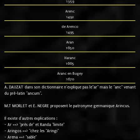
1359
Arenc
1492
de Arenco
1495
Aran
1650
Haranc
1665
Aranc en Bugey
1670
A. DAUZAT dans son dictionnaire n'explique pas le"ar" mais le "anc" venant
du pré-latin "ancum".
M.T MORLET et E. NEGRE proposent le patronyme germanique Arincus.
Il existe d'autres explications :
- Ar ==> "près de" et Randa "limite"
- Aringos ==> "chez les "Aringi"
- Arena ==> "sable"