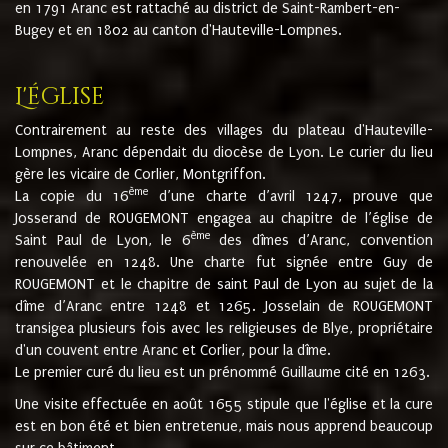
en 1791 Aranc est rattaché au district de Saint-Rambert-en-
Bugey et en 1802 au canton d'Hauteville-Lompnes.
L'église
Contrairement au reste des villages du plateau d'Hauteville-
Lompnes, Aranc dépendait du diocèse de Lyon. Le curier du lieu
gère les vicaire de Corlier, Montgriffon.
ème
La copie du 16
d’une charte d’avril 1247, prouve que
Josserand de ROUGEMONT engagea au chapitre de l’église de
ème
Saint Paul de Lyon, le 6
des dîmes d’Aranc, convention
renouvelée en 1248. Une charte fut signée entre Guy de
ROUGEMONT et le chapitre de saint Paul de Lyon au sujet de la
dîme d’Aranc entre 1248 et 1265. Josselain de ROUGEMONT
transigea plusieurs fois avec les religieuses de Blye, propriétaire
d'un couvent entre Aranc et Corlier, pour la dîme.
Le premier curé du lieu est un prénommé Guillaume cité en 1263.
Une visite effectuée en août 1655 stipule que l'église et la cure
est en bon été et bien entretenue, mais nous apprend beaucoup