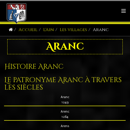
Accueil
L'Ain
Les villages
Aranc
Aranc
Histoire Aranc
Le patronyme Aranc à travers
les siècles
Aranc
1249
Arenc
1284
Arens