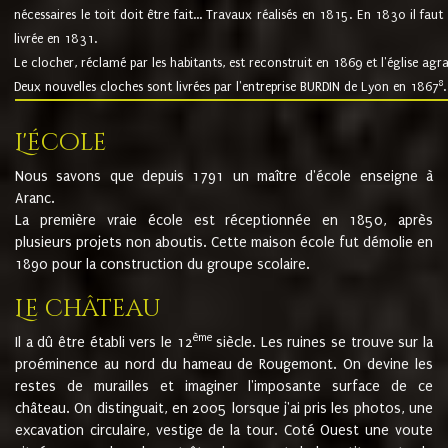
nécessaires le toit doit être fait... Travaux réalisés en 1815. En 1830 il faut
livrée en 1831.
Le clocher, réclamé par les habitants, est reconstruit en 1869 et l'église agr
8
Deux nouvelles cloches sont livrées par l'entreprise BURDIN de Lyon en 1867
.
L'école
Nous savons que depuis 1791 un maître d'école enseigne à
Aranc.
La première vraie école est réceptionnée en 1850, après
plusieurs projets non aboutis. Cette maison école fut démolie en
1890 pour la construction du groupe scolaire.
Le château
ème
Il a dû être établi vers le 12
siècle. Les ruines se trouve sur la
proéminence au nord du hameau de Rougemont. On devine les
restes de murailles et imaginer l'imposante surface de ce
château. On distinguait, en 2005 lorsque j'ai pris les photos, une
excavation circulaire, vestige de la tour. Coté Ouest une voute