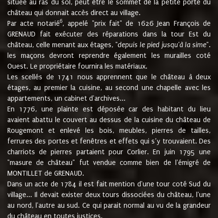
située au ras du sol, peut être le sommet de la petite porte du
château qui donnait accès direct au village.
6
Par acte notarié
, appelé "prix fait" de 1626 Jean François de
GRENAUD fait exécuter des réparations dans la tour Est du
château, celle menant aux étages, "
depuis le pied jusqu'à la sime
".
les maçons devront reprendre également les murailles coté
Ouest. Le propriétaire fournira les matériaux.
Les scellés de 1741 nous apprennent que le château à deux
étages, au premier la cuisine, au second une chapelle avec les
appartements, un cabinet d'archives...
En 1776, une plainte est déposée car des habitant du lieu
avaient abattu le couvert au dessus de la cuisine du château de
Rougemont et enlevé les bois, meubles, pierres de tailles,
ferrures des portes et fenêtres et effets qui s’y trouvaient. Des
charriots de pierres partaient pour Corlier. En juin 1795 une
"masure de château" fut vendue comme bien de l'émigré de
MONTILLET de GRENAUD.
Dans un acte de 1784 il est fait mention d'une tour coté Sud du
village... Il devait exister deux tours dissociées du château, l'une
au nord, l'autre au sud. Ce qui parait normal au vu de la grandeur
du château en toutes justices.