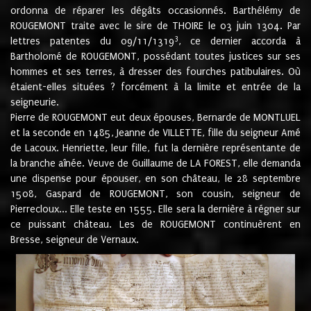
ordonna de réparer les dégâts occasionnés. Barthélémy de
ROUGEMONT traite avec le sire de THOIRE le 03 juin 1304. Par
3
lettres patentes du 09/11/1319
, ce dernier accorda à
Bartholomé de ROUGEMONT, possédant toutes justices sur ses
hommes et ses terres, à dresser des fourches patibulaires. Où
étaient-elles situées ? forcément à la limite et entrée de la
seigneurie.
Pierre de ROUGEMONT eut deux épouses, Bernarde de MONTLUEL
et la seconde en 1485, Jeanne de VILLETTE, fille du seigneur Amé
de Lacoux. Henriette, leur fille, fut la dernière représentante de
la branche aînée. Veuve de Guillaume de LA FOREST, elle demanda
une dispense pour épouser, en son château, le 28 septembre
1508, Gaspard de ROUGEMONT, son cousin, seigneur de
Pierrecloux... Elle teste en 1555. Elle sera la dernière à régner sur
ce puissant château. Les de ROUGEMONT continuèrent en
Bresse, seigneur de Vernaux.