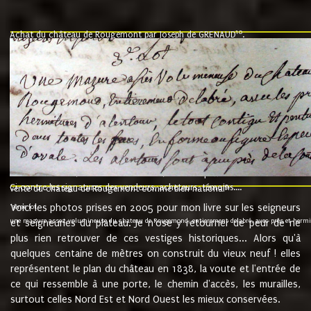
10
Achat du château de Rougemont par Joseph de GRENAUD
.
"l'an mil six cent soixante treze le ving neuvième jour du mois de novemb
nommé fut présent Messire Claude Guillaume de Moyriat chevalier baron de 
vend, purement simplement et irrevocablement a monseigneur monsieur Jose
et chavannes conseiller du roy au parlement de Bourgogne, present et accept
que le dit seigneur Baron de la Vellière a sur ses hommes, indivisables et fi
de la Velliere tout ainsi et comme le dit seigneur Baron et ses hauteurs e
présent......"
suivent les rentes, donation des terriers, etc... au prix de 880 livre louis d'or
Ci contre les signatures des vendeurs, acheteurs, témoins....
9.
vente du château de Rougemont comme bien national
Voici les photos prises en 2005 pour mon livre sur les seigneurs
"3ème lot
une mazure assez volumineuse du chateau de Rougemond, entierement delabré, avec près et hermitur
et seigneuries du plateau. Je n'ose y retourner de peur de ne
plus rien retrouver de ces vestiges historiques... Alors qu'à
quelques centaine de mètres on construit du vieux neuf ! elles
représentent le plan du château en 1838, la voute et l'entrée de
ce qui ressemble à une porte, le chemin d'accès, les murailles,
surtout celles Nord Est et Nord Ouest les mieux conservées.