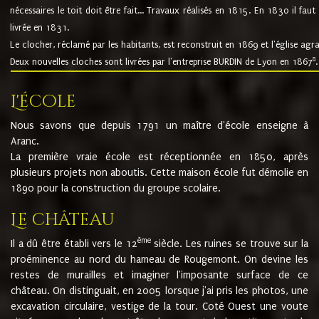
nécessaires le toit doit être fait... Travaux réalisés en 1815. En 1830 il faut
livrée en 1831.
Le clocher, réclamé par les habitants, est reconstruit en 1869 et l'église agr
8
Deux nouvelles cloches sont livrées par l'entreprise BURDIN de Lyon en 1867
.
L'école
Nous savons que depuis 1791 un maître d'école enseigne à
Aranc.
La première vraie école est réceptionnée en 1850, après
plusieurs projets non aboutis. Cette maison école fut démolie en
1890 pour la construction du groupe scolaire.
Le château
ème
Il a dû être établi vers le 12
siècle. Les ruines se trouve sur la
proéminence au nord du hameau de Rougemont. On devine les
restes de murailles et imaginer l'imposante surface de ce
château. On distinguait, en 2005 lorsque j'ai pris les photos, une
excavation circulaire, vestige de la tour. Coté Ouest une voute