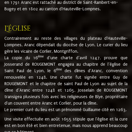
en 1791 Aranc est rattaché au district de Saint-Rambert-en-
Bugey et en 1802 au canton d'Hauteville-Lompnes.
L'église
Contrairement au reste des villages du plateau d'Hauteville-
Lompnes, Aranc dépendait du diocèse de Lyon. Le curier du lieu
gère les vicaire de Corlier, Montgriffon.
ème
La copie du 16
d’une charte d’avril 1247, prouve que
Josserand de ROUGEMONT engagea au chapitre de l’église de
ème
Saint Paul de Lyon, le 6
des dîmes d’Aranc, convention
renouvelée en 1248. Une charte fut signée entre Guy de
ROUGEMONT et le chapitre de saint Paul de Lyon au sujet de la
dîme d’Aranc entre 1248 et 1265. Josselain de ROUGEMONT
transigea plusieurs fois avec les religieuses de Blye, propriétaire
d'un couvent entre Aranc et Corlier, pour la dîme.
Le premier curé du lieu est un prénommé Guillaume cité en 1263.
Une visite effectuée en août 1655 stipule que l'église et la cure
est en bon été et bien entretenue, mais nous apprend beaucoup