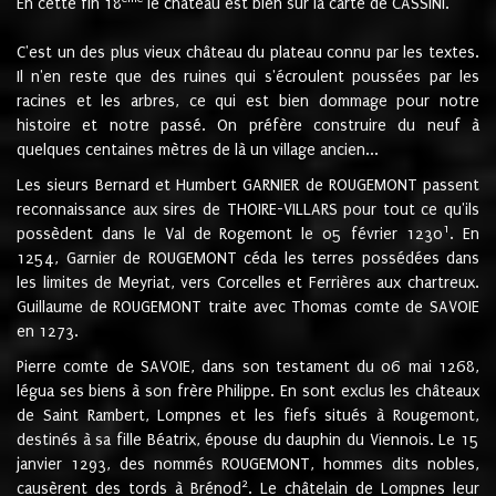
En cette fin 18
le château est bien sur la carte de CASSINI.
C'est un des plus vieux château du plateau connu par les textes.
Il n'en reste que des ruines qui s'écroulent poussées par les
racines et les arbres, ce qui est bien dommage pour notre
histoire et notre passé. On préfère construire du neuf à
quelques centaines mètres de là un village ancien...
Les sieurs Bernard et Humbert GARNIER de ROUGEMONT passent
reconnaissance aux sires de THOIRE-VILLARS pour tout ce qu'ils
1
possèdent dans le Val de Rogemont le 05 février 1230
. En
1254, Garnier de ROUGEMONT céda les terres possédées dans
les limites de Meyriat, vers Corcelles et Ferrières aux chartreux.
Guillaume de ROUGEMONT traite avec Thomas comte de SAVOIE
en 1273.
Pierre comte de SAVOIE, dans son testament du 06 mai 1268,
légua ses biens à son frère Philippe. En sont exclus les châteaux
de Saint Rambert, Lompnes et les fiefs situés à Rougemont,
destinés à sa fille Béatrix, épouse du dauphin du Viennois. Le 15
janvier 1293, des nommés ROUGEMONT, hommes dits nobles,
2
causèrent des tords à Brénod
. Le châtelain de Lompnes leur