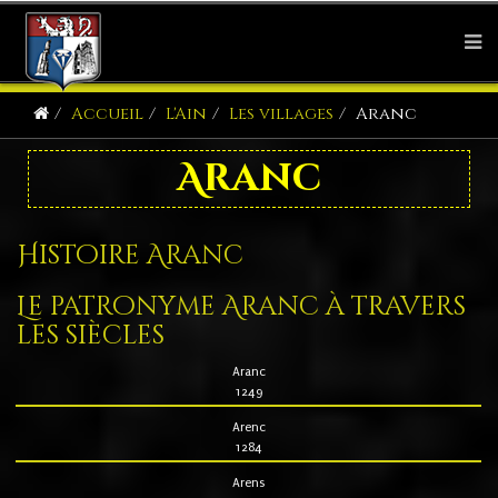
Accueil
L'Ain
Les villages
Aranc
Aranc
Histoire Aranc
Le patronyme Aranc à travers
les siècles
Aranc
1249
Arenc
1284
Arens