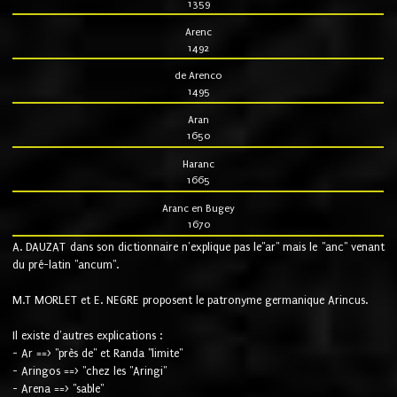
1359
Arenc
1492
de Arenco
1495
Aran
1650
Haranc
1665
Aranc en Bugey
1670
A. DAUZAT dans son dictionnaire n'explique pas le"ar" mais le "anc" venant
du pré-latin "ancum".
M.T MORLET et E. NEGRE proposent le patronyme germanique Arincus.
Il existe d'autres explications :
- Ar ==> "près de" et Randa "limite"
- Aringos ==> "chez les "Aringi"
- Arena ==> "sable"