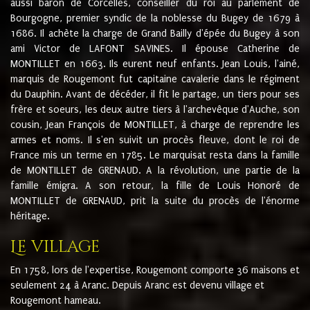
aussi baron de Corcelles, conseiller du roi au parlement de
Bourgogne, premier syndic de la noblesse du Bugey de 1679 à
1686. Il achète la charge de Grand Bailly d'épée du Bugey à son
ami Victor de LAFONT SAVINES. Il épouse Catherine de
MONTILLET en 1663. Ils eurent neuf enfants. Jean Louis, l'ainé,
marquis de Rougemont fut capitaine cavalerie dans le régiment
du Dauphin. Avant de décéder, il fit le partage, un tiers pour ses
frère et soeurs, les deux autre tiers à l'archevêque d'Auche, son
cousin, Jean François de MONTILLET, à charge de reprendre les
armes et noms. Il s'en suivit un procès fleuve, dont le roi de
France mis un terme en 1785. Le marquisat resta dans la famille
de MONTILLET de GRENAUD. A la révolution, une partie de la
famille émigra. A son retour, la fille de Louis Honoré de
MONTILLET de GRENAUD, prit la suite du procès de l'énorme
héritage.
Le village
En 1758, lors de l'expertise, Rougemont comporte 36 maisons et
seulement 24 à Aranc. Depuis Aranc est devenu village et
Rougemont hameau.