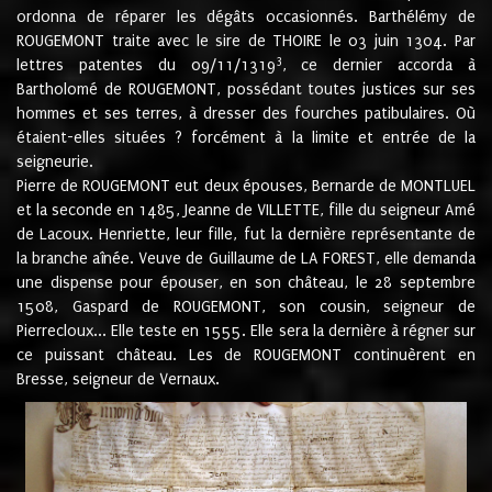
ordonna de réparer les dégâts occasionnés. Barthélémy de
ROUGEMONT traite avec le sire de THOIRE le 03 juin 1304. Par
3
lettres patentes du 09/11/1319
, ce dernier accorda à
Bartholomé de ROUGEMONT, possédant toutes justices sur ses
hommes et ses terres, à dresser des fourches patibulaires. Où
étaient-elles situées ? forcément à la limite et entrée de la
seigneurie.
Pierre de ROUGEMONT eut deux épouses, Bernarde de MONTLUEL
et la seconde en 1485, Jeanne de VILLETTE, fille du seigneur Amé
de Lacoux. Henriette, leur fille, fut la dernière représentante de
la branche aînée. Veuve de Guillaume de LA FOREST, elle demanda
une dispense pour épouser, en son château, le 28 septembre
1508, Gaspard de ROUGEMONT, son cousin, seigneur de
Pierrecloux... Elle teste en 1555. Elle sera la dernière à régner sur
ce puissant château. Les de ROUGEMONT continuèrent en
Bresse, seigneur de Vernaux.