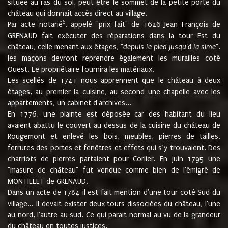
située au ras du sol, peut être le sommet de la petite porte du
château qui donnait accès direct au village.
6
Par acte notarié
, appelé "prix fait" de 1626 Jean François de
GRENAUD fait exécuter des réparations dans la tour Est du
château, celle menant aux étages, "
depuis le pied jusqu'à la sime
".
les maçons devront reprendre également les murailles coté
Ouest. Le propriétaire fournira les matériaux.
Les scellés de 1741 nous apprennent que le château à deux
étages, au premier la cuisine, au second une chapelle avec les
appartements, un cabinet d'archives...
En 1776, une plainte est déposée car des habitant du lieu
avaient abattu le couvert au dessus de la cuisine du château de
Rougemont et enlevé les bois, meubles, pierres de tailles,
ferrures des portes et fenêtres et effets qui s’y trouvaient. Des
charriots de pierres partaient pour Corlier. En juin 1795 une
"masure de château" fut vendue comme bien de l'émigré de
MONTILLET de GRENAUD.
Dans un acte de 1784 il est fait mention d'une tour coté Sud du
village... Il devait exister deux tours dissociées du château, l'une
au nord, l'autre au sud. Ce qui parait normal au vu de la grandeur
du château en toutes justices.